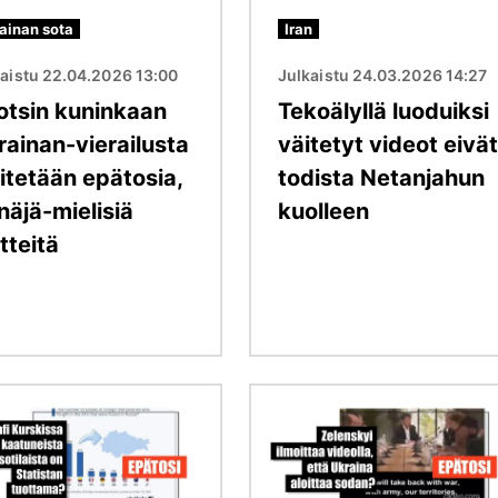
ainan sota
Iran
kaistu 22.04.2026 13:00
Julkaistu 24.03.2026 14:27
otsin kuninkaan
Tekoälyllä luoduiksi
rainan-vierailusta
väitetyt videot eivät
itetään epätosia,
todista Netanjahun
näjä-mielisiä
kuolleen
tteitä
Kuva