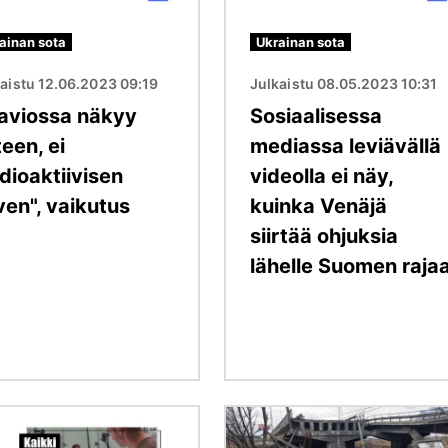
ainan sota
Ukrainan sota
aistu 12.06.2023 09:19
Julkaistu 08.05.2023 10:31
aviossa näkyy
Sosiaalisessa
een, ei
mediassa leviävällä
dioaktiivisen
videolla ei näy,
ven", vaikutus
kuinka Venäjä
siirtää ohjuksia
lähelle Suomen raja
Kuva