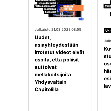
Julkaistu 21.03.2023 08:55
Ukr
Uudet,
Julk
asiayhteydestään
Ku
irrotetut videot eivät
st
osoita, että poliisit
oso
auttoivat
hä
mellakoitsijoita
es
Yhdysvaltain
la
Capitolilla