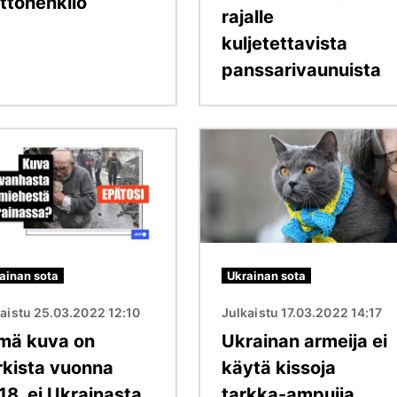
ottohenkilö
rajalle
kuljetettavista
panssarivaunuista
Kuva
ainan sota
Ukrainan sota
aistu 25.03.2022 12:10
Julkaistu 17.03.2022 14:17
mä kuva on
Ukrainan armeija ei
rkista vuonna
käytä kissoja
18, ei Ukrainasta
tarkka-ampujia