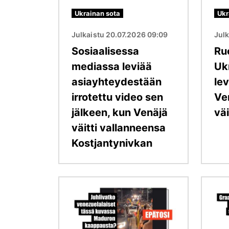
Ukrainan sota
Ukr
Julkaistu 20.07.2026 09:09
Jul
Sosiaalisessa
Ru
mediassa leviää
Uk
asiayhteydestään
lev
irrotettu video sen
Ve
jälkeen, kun Venäjä
väi
väitti vallanneensa
Kostjantynivkan
Kuva
Kuva