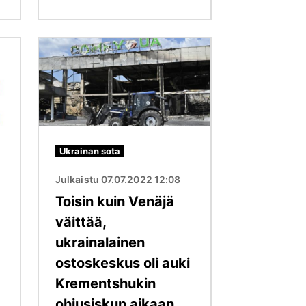
Kuva
Ukrainan sota
Julkaistu 07.07.2022 12:08
Toisin kuin Venäjä
väittää,
ukrainalainen
ostoskeskus oli auki
Krementshukin
ohjusiskun aikaan