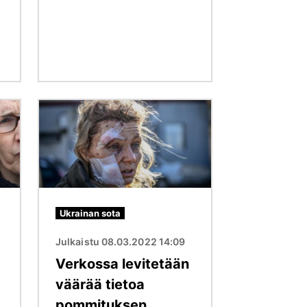
Kuva
Ukrainan sota
Julkaistu 08.03.2022 14:09
Verkossa levitetään
väärää tietoa
pommituksen