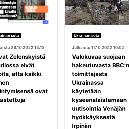
ainan sota
Ukrainan sota
aistu 26.10.2022 13:13
Julkaistu 17.10.2022 10:02
vat Zelenskyistä
Valokuvaa suojaan
udiossa eivät
hakeutuvasta BBC:
ita, että kaikki
toimittajasta
nen
Ukrainassa
iintymisensä ovat
käytetään
vastettuja
kyseenalaistamaan
uutisointia Venäjän
hyökkäyksestä
Irpiniin