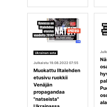
Kuva
Kuva
Julk
Ukrainan sota
Nä
Julkaistu 19.08.2022 07:55
osa
Muokattu Iltalehden
hy
etusivu ruokkii
pa
Venäjän
Pu
propagandaa
os
"natseista"
al
Ukrainassa