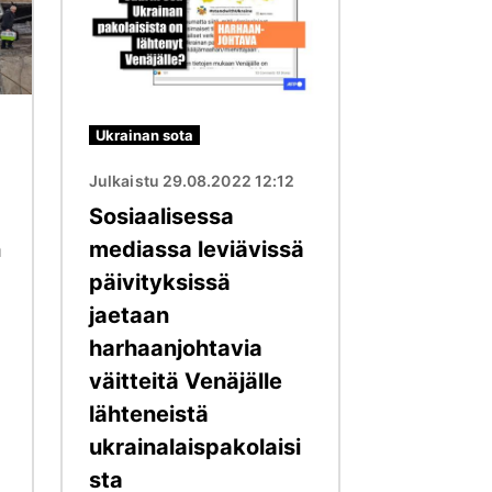
Ukrainan sota
Julkaistu 29.08.2022 12:12
Sosiaalisessa
n
mediassa leviävissä
päivityksissä
jaetaan
harhaanjohtavia
väitteitä Venäjälle
lähteneistä
ukrainalaispakolaisi
sta