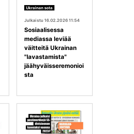
Ukrainan sota
Julkaistu 16.02.2026 11:54
Sosiaalisessa
mediassa leviää
väitteitä Ukrainan
"lavastamista"
jäähyväisseremonioi
sta
Kuva