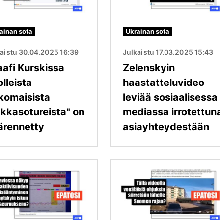
ainan sota
Ukrainan sota
kaistu 30.04.2025 16:39
Julkaistu 17.03.2025 15:43
aafi Kurskissa
Zelenskyin
lleista
haastatteluvideo
lkomaisista
leviää sosiaalisessa
lkkasotureista" on
mediassa irrotettun
ärennetty
asiayhteydestään
Kuva