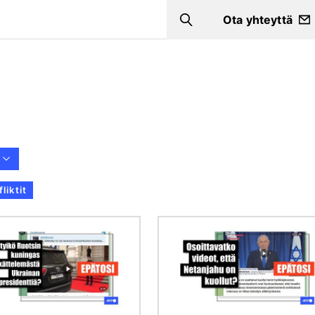
Ota yhteyttä
Search
liktit
Kuva