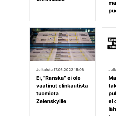
maa
pu
Kuva
Kuva
Julkaistu 17.06.2022 15:06
Julk
Ei, "Ranska" ei ole
Ma
vaatinut elinkautista
ta
tuomiota
pu
Zelenskyille
ei 
lä