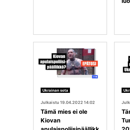
lu
Kuva
Kuva
Ukrainan sota
Ukr
Julkaistu 19.04.2022 14:02
Julk
Tämä mies ei ole
Tä
Kiovan
Tu
apulaispoliisipäällikk
20