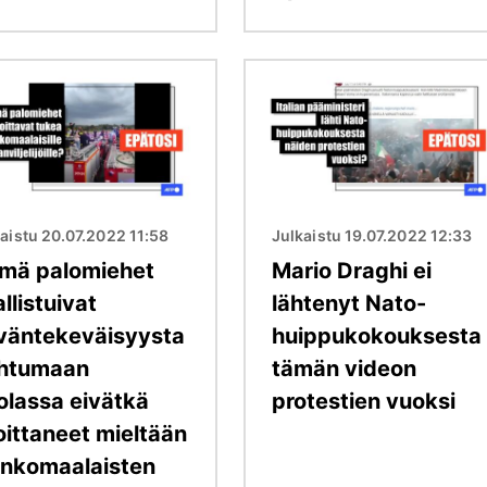
Kuva
aistu 20.07.2022 11:58
Julkaistu 19.07.2022 12:33
mä palomiehet
Mario Draghi ei
llistuivat
lähtenyt Nato-
väntekeväisyysta
huippukokouksesta
htumaan
tämän videon
olassa eivätkä
protestien vuoksi
oittaneet mieltään
ankomaalaisten