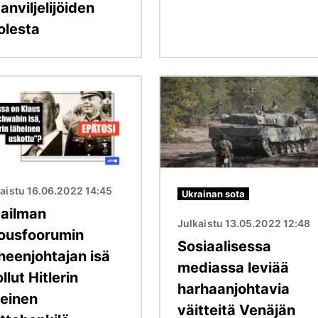
nviljelijöiden
olesta
Kuva
aistu 16.06.2022 14:45
Ukrainan sota
ailman
Julkaistu 13.05.2022 12:48
lousfoorumin
Sosiaalisessa
heenjohtajan isä
mediassa leviää
ollut Hitlerin
harhaanjohtavia
heinen
väitteitä Venäjän