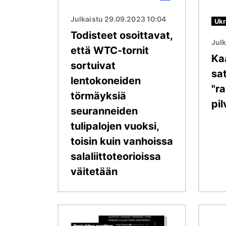
Julkaistu 29.09.2023 10:04
Ukr
Todisteet osoittavat,
Julk
että WTC-tornit
Ka
sortuivat
sat
lentokoneiden
"ra
törmäyksiä
pil
seuranneiden
tulipalojen vuoksi,
toisin kuin vanhoissa
salaliittoteorioissa
väitetään
Kuva
Kuva