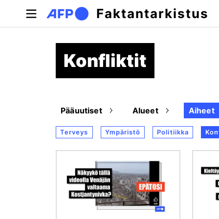
Hyppää pääsisältöön
Faktantarkistus
Konfliktit
Pääuutiset
Alueet
Aiheet
Terveys
Ympäristö
Politiikka
Konf
Kuva
Kuva