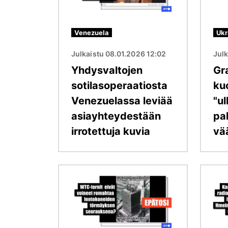
Venezuela
Ukr
Julkaistu 08.01.2026 12:02
Jul
Yhdysvaltojen
Gr
sotilasoperaatiosta
kuo
Venezuelassa leviää
"u
asiayhteydestään
pa
irrotettuja kuvia
vä
Kuva
Kuva