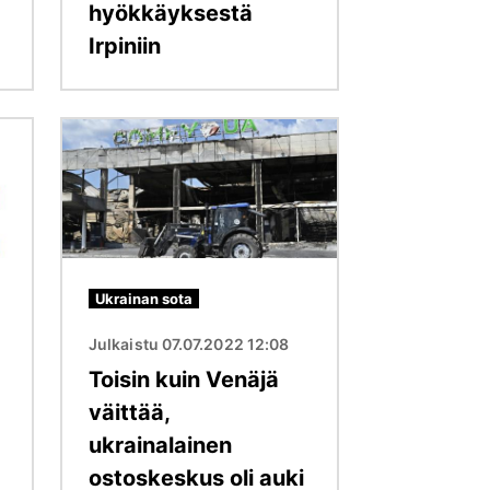
hyökkäyksestä
Irpiniin
Kuva
Ukrainan sota
Julkaistu 07.07.2022 12:08
Toisin kuin Venäjä
väittää,
ukrainalainen
ostoskeskus oli auki