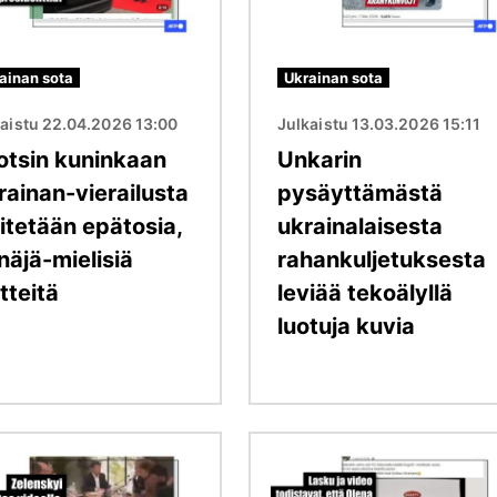
ainan sota
Ukrainan sota
kaistu 22.04.2026 13:00
Julkaistu 13.03.2026 15:11
otsin kuninkaan
Unkarin
rainan-vierailusta
pysäyttämästä
itetään epätosia,
ukrainalaisesta
näjä-mielisiä
rahankuljetuksesta
tteitä
leviää tekoälyllä
luotuja kuvia
Kuva