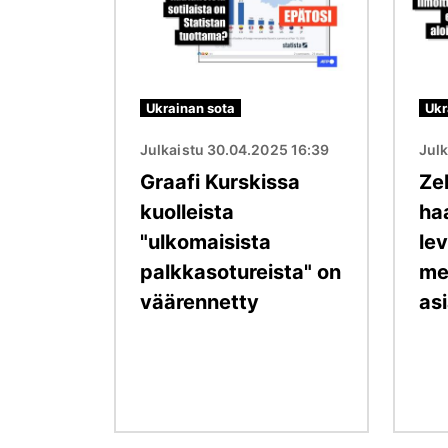
Ukrainan sota
Ukr
Julkaistu 30.04.2025 16:39
Julk
Graafi Kurskissa
Ze
kuolleista
ha
"ulkomaisista
lev
palkkasotureista" on
me
väärennetty
as