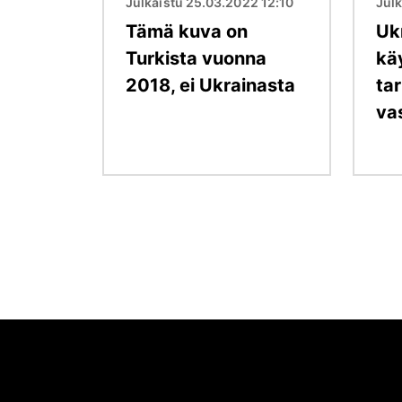
Julkaistu 25.03.2022 12:10
Julk
Tämä kuva on
Uk
Turkista vuonna
kä
2018, ei Ukrainasta
ta
va