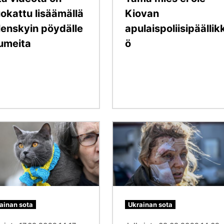
okattu lisäämällä
Kiovan
lenskyin pöydälle
apulaispoliisipäällik
umeita
ö
Kuva
ainan sota
Ukrainan sota