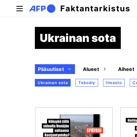
Hyppää pääsisältöön
Faktantarkistus
Ukrainan sota
Pääuutiset
Alueet
Aiheet
Ukrainan sota
Tekoäly
Ilmasto
C
Kuva
Kuva