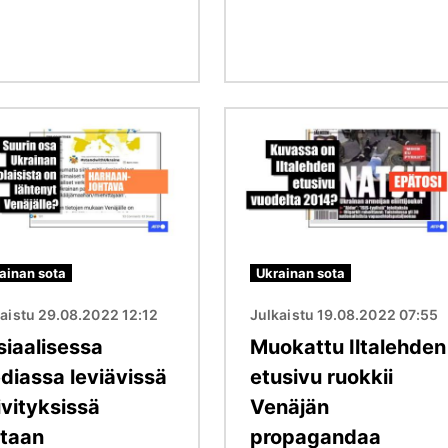
Kuva
ainan sota
Ukrainan sota
aistu 29.08.2022 12:12
Julkaistu 19.08.2022 07:55
siaalisessa
Muokattu Iltalehden
diassa leviävissä
etusivu ruokkii
ivityksissä
Venäjän
etaan
propagandaa