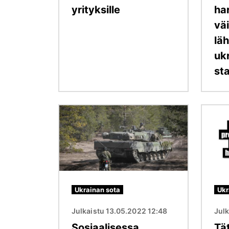
yrityksille
ha
väi
lä
ukr
st
Kuva
Kuva
Ukrainan sota
Ukr
Julkaistu 13.05.2022 12:48
Jul
Sosiaalisessa
Tä