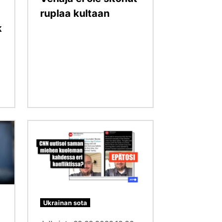
ruplaa kultaan
k
Kuva
Ukrainan sota