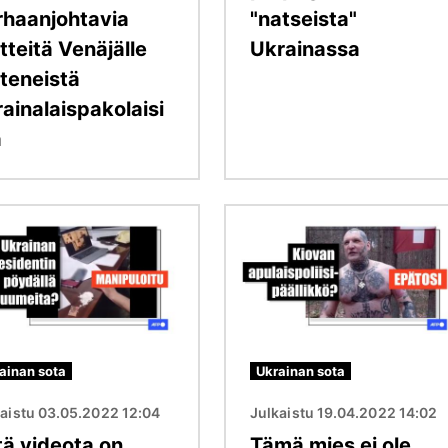
rhaanjohtavia
"natseista"
tteitä Venäjälle
Ukrainassa
hteneistä
ainalaispakolaisi
a
Kuva
ainan sota
Ukrainan sota
kaistu 03.05.2022 12:04
Julkaistu 19.04.2022 14:02
tä videota on
Tämä mies ei ole