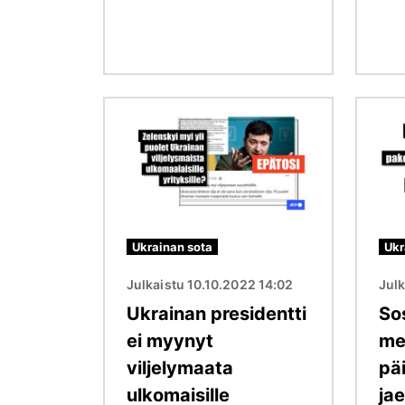
Kuva
Kuva
Ukrainan sota
Ukr
Julkaistu 10.10.2022 14:02
Julk
Ukrainan presidentti
So
ei myynyt
me
viljelymaata
pä
ulkomaisille
ja