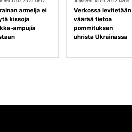
aistu 17.03.2022 14:17
Julkaistu 08.03.2022 14:09
rainan armeija ei
Verkossa levitetään
ytä kissoja
väärää tietoa
rkka-ampujia
pommituksen
staan
uhrista Ukrainassa