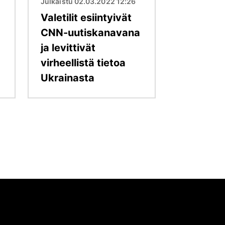
Julkaistu 02.03.2022 12:26
Valetilit esiintyivät
CNN-uutiskanavana
ja levittivät
virheellistä tietoa
Ukrainasta