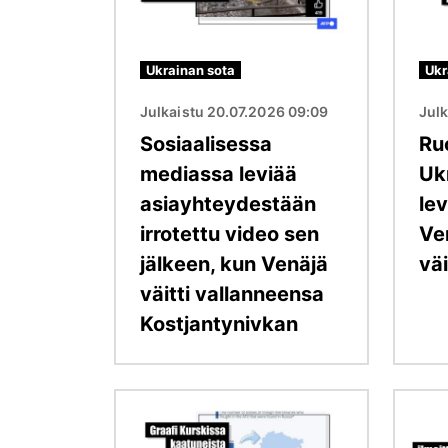
Ukrainan sota
Ukr
Julkaistu 20.07.2026 09:09
Jul
Sosiaalisessa
Ru
mediassa leviää
Uk
asiayhteydestään
lev
irrotettu video sen
Ve
jälkeen, kun Venäjä
väi
väitti vallanneensa
Kostjantynivkan
Kuva
Kuva