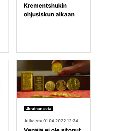
Krementshukin
ohjusiskun aikaan
Kuva
Ukrainan sota
Julkaistu 01.04.2022 12:34
Venäjä ei ole sitonut