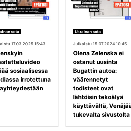
ainan sota
Ukrainan sota
aistu 17.03.2025 15:43
Julkaistu 15.07.2024 10:45
lenskyin
Olena Zelenska ei
astatteluvideo
ostanut uusinta
iää sosiaalisessa
Bugattin autoa:
diassa irrotettuna
väärennetyt
iayhteydestään
todisteet ovat
lähtöisin tekoälyä
käyttävältä, Venäjä
tukevalta sivustolta