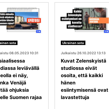
Kuva
ainan sota
Ukrainan sota
aistu 08.05.2023 10:31
Julkaistu 26.10.2022 13:13
siaalisessa
Kuvat Zelenskyistä
diassa leviävällä
studiossa eivät
eolla ei näy,
osoita, että kaikki
inka Venäjä
hänen
rtää ohjuksia
esiintymisensä ovat
helle Suomen rajaa
lavastettuja