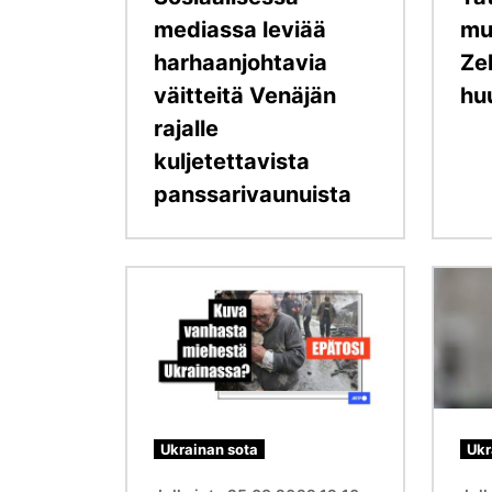
mediassa leviää
mu
harhaanjohtavia
Ze
väitteitä Venäjän
hu
rajalle
kuljetettavista
panssarivaunuista
Kuva
Kuva
Ukrainan sota
Ukr