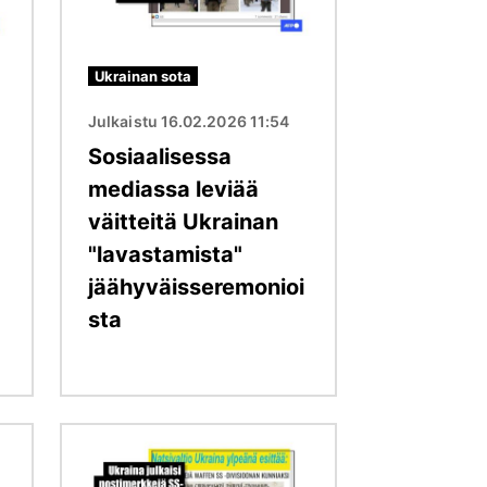
Ukrainan sota
Julkaistu 16.02.2026 11:54
Sosiaalisessa
mediassa leviää
väitteitä Ukrainan
"lavastamista"
jäähyväisseremonioi
sta
Kuva