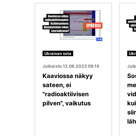
Kuva
Kuva
Ukrainan sota
Ukr
Julkaistu 12.06.2023 09:19
Julk
Kaaviossa näkyy
So
sateen, ei
me
"radioaktiivisen
vid
pilven", vaikutus
ku
sii
lä