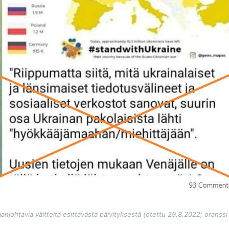
johtavia väitteitä esittävästä päivityksestä (otettu 29.8.2022; oranssi