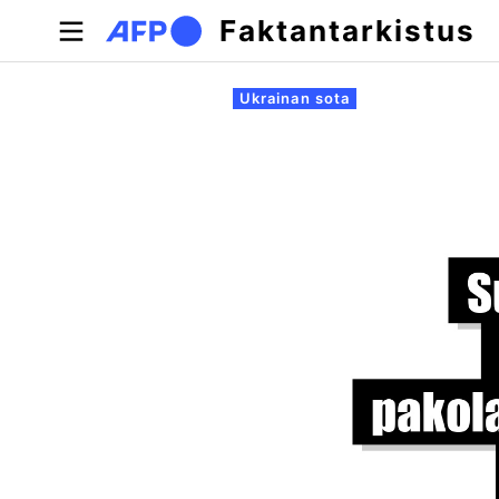
Hyppää pääsisältöön
Faktantarkistus
Ensisijaiset välilehdet
Ukrainan sota