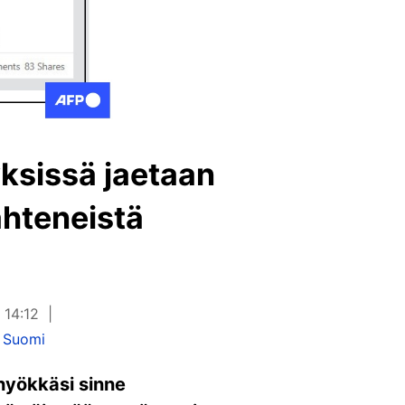
yksissä jaetaan
ähteneistä
 14:12
 Suomi
 hyökkäsi sinne