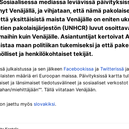
Sosiaalisessa mediassa leviävissä päivityksiss
yt Venäjällä, ja vihjataan, että nämä pakolais
että yksittäisistä maista Venäjälle on eniten ukr
en pakolaisjärjestön (UNHCR) luvut osoittavat
ihin kuin Venäjälle. Asiantuntijat kertoivat AF
istaa maan politiikan tukemiseksi ja että pak
lliset ja henkilökohtaiset tekijät.
sä julkaistussa ja sen jälkeen
Facebookissa
ja
Twitterissä
ja
laisten määriä eri Euroopan maissa. Päivityksissä kartta tul
laiset ja länsimaiset tiedotusvälineet ja sosiaaliset verkost
han/miehittäjään"". Tällä viitataan Venäjään.
ä on jaettu myös
slovakiksi
.