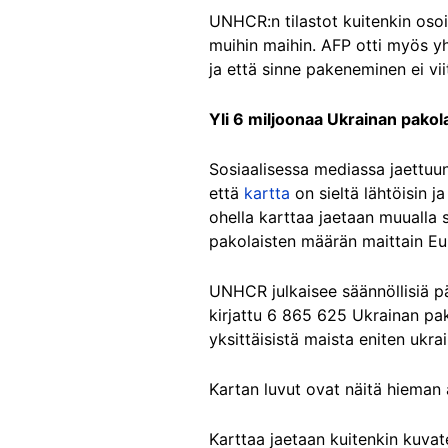
UNHCR:n tilastot kuitenkin osoit
muihin maihin. AFP otti myös yhte
ja että sinne pakeneminen ei vi
Yli 6 miljoonaa Ukrainan pako
Sosiaalisessa mediassa jaettuun
että
kartta
on sieltä lähtöisin ja
ohella karttaa jaetaan muualla 
pakolaisten määrän maittain Eur
UNHCR julkaisee säännöllisiä p
kirjattu 6 865 625 Ukrainan pak
yksittäisistä maista eniten ukra
Kartan luvut ovat näitä hieman 
Karttaa jaetaan kuitenkin kuvat