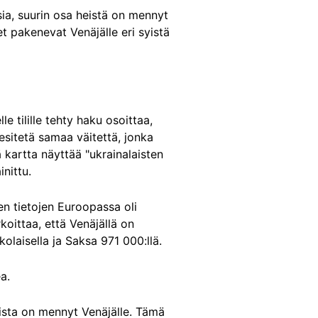
sia, suurin osa heistä on mennyt
set pakenevat Venäjälle eri syistä
 tilille tehty haku osoittaa,
n esitetä samaa väitettä, jonka
 kartta näyttää "ukrainalaisten
nittu.
jen tietojen Euroopassa oli
koittaa, että Venäjällä on
olaisella ja Saksa 971 000:llä.
a.
isista on mennyt Venäjälle. Tämä