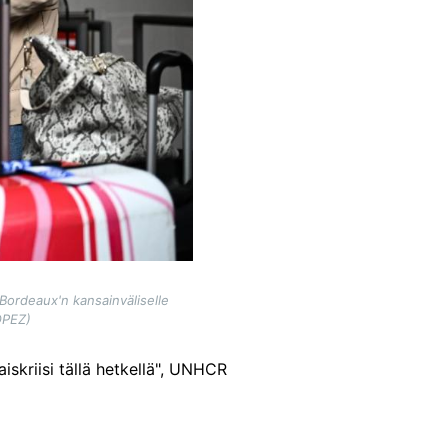
Bordeaux'n kansainväliselle
OPEZ)
skriisi tällä hetkellä", UNHCR