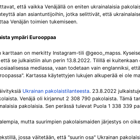
tavat, että vaikka Venäjällä on eniten ukrainalaisia pakolai
yttä alan asiantuntijoihin, jotka selittivät, että ukrainalai
ittaa Venäjän toimien tukemiseen.
laista ympäri Eurooppaa
 karttaan on merkitty Instagram-tili @geoo_mapss. Kyseiselle
 että se julkaistiin alun perin 13.8.2022. Tilillä ei kuitenkaa
sosiaalisessa mediassa, vaan todetaan vain englanniksi, että
oopassa". Kartassa käytettyjen lukujen alkuperää ei ole mai
äivityksiä
Ukrainan pakolaistilanteesta
. 23.8.2022 julkaistu
olaista. Venäjä oli kirjannut 2 308 790 pakolaista. Tämä tar
inalaisia pakolaisia. Sen perässä tulevat Puola 1 338 339 pak
alempia, mutta suurimpien pakolaismaiden järjestys on oike
ekstillä, jossa väitetään, että "suurin osa" Ukrainan pakola