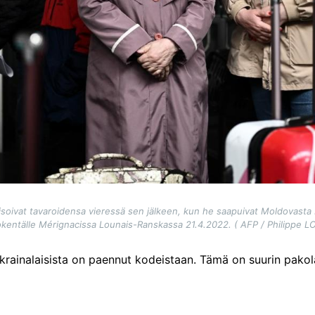
eisoivat tavaroidensa vieressä sen jälkeen, kun he saapuivat Moldovasta 
okentälle Mérignacissa Lounais-Ranskassa 21.4.2022. ( AFP / Philippe L
rainalaisista on paennut kodeistaan. Tämä on suurin pakolai