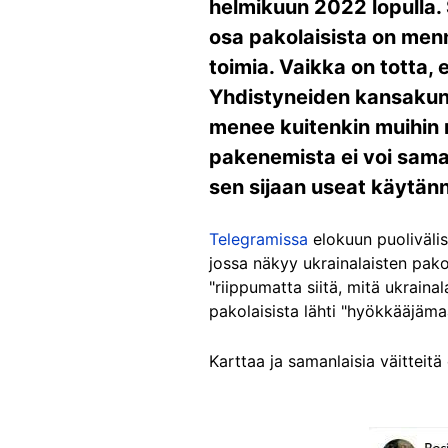
helmikuun 2022 lopulla. 
osa pakolaisista on menn
toimia. Vaikka on totta, 
Yhdistyneiden kansakunti
menee kuitenkin muihin ma
pakenemista ei voi sama
sen sijaan useat käytännö
Telegramissa
elokuun puolivälis
jossa näkyy ukrainalaisten pako
"riippumatta siitä, mitä ukraina
pakolaisista lähti "hyökkääjämaa
Karttaa ja samanlaisia väitteit
Image