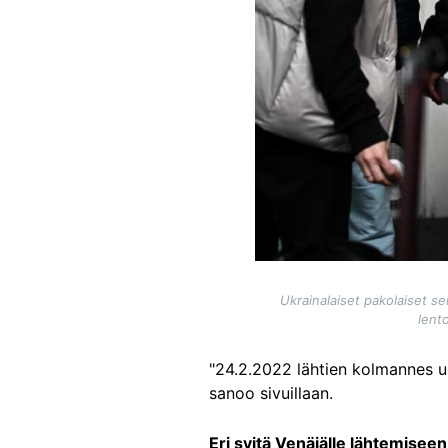
Ukrainalaiset pakolaiset s
lent
"24.2.2022 lähtien kolmannes uk
sanoo sivuillaan.
Eri syitä Venäjälle lähtemiseen