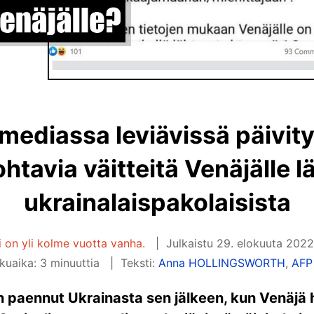
mediassa leviävissä päivit
htavia väitteitä Venäjälle l
ukrainalaispakolaisista
i on yli kolme vuotta vanha.
Julkaistu
29. elokuuta 2022
kuaika: 3 minuuttia
Teksti:
Anna HOLLINGSWORTH
,
AFP
on paennut Ukrainasta sen jälkeen, kun Venäjä