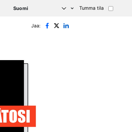
Tumma tila
Jaa: