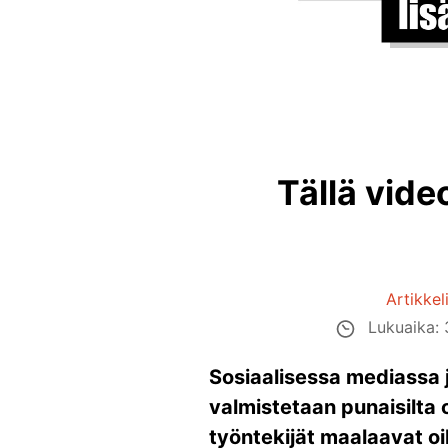
Tällä vide
Artikkel
Lukuaika: 
Sosiaalisessa mediassa j
valmistetaan punaisilta 
työntekijät maalaavat oi