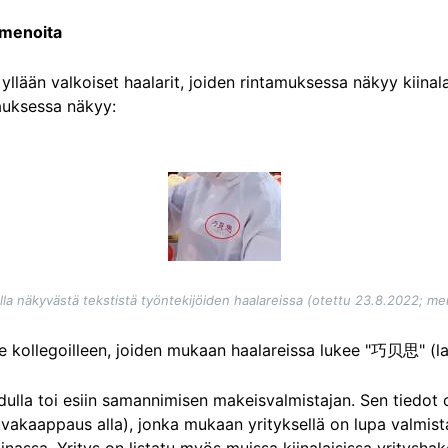
omenoita
 yllään valkoiset haalarit, joiden rintamuksessa näkyy kiinalai
auksessa näkyy:
a näkyvästä tekstistä työntekijöiden haalareissa (otettu 23.8.2022; me
ille kollegoilleen, joiden mukaan haalareissa lukee "巧贝思" (lat
dulla toi esiin samannimisen makeisvalmistajan. Sen tiedot 
vakaappaus alla), jonka mukaan yrityksellä on lupa valmis
assa. Yritys on listatu myös muissa kiinalaisissa yritysha