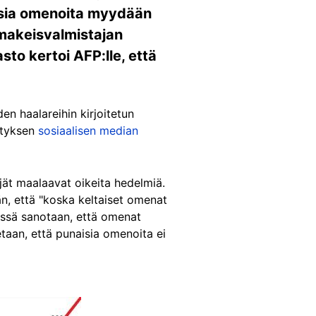
aisia omenoita myydään
 makeisvalmistajan
to kertoi AFP:lle, että
n haalareihin kirjoitetun
rityksen
sosiaalisen median
kijät maalaavat oikeita hedelmiä.
n, että "koska keltaiset omenat
sessä sanotaan, että omenat
tetaan, että punaisia omenoita ei