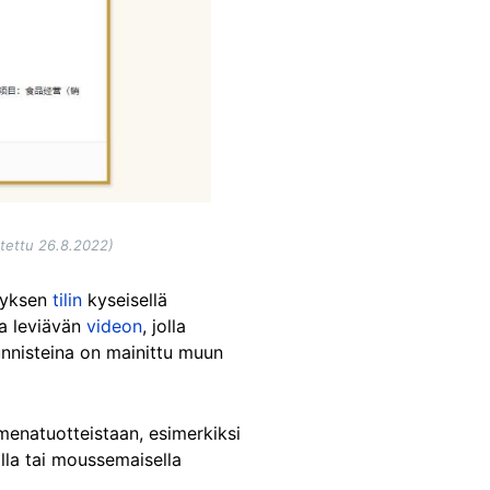
otettu 26.8.2022)
ityksen
tilin
kyseisellä
sa leviävän
videon
, jolla
tunnisteina on mainittu muun
menatuotteistaan, esimerkiksi
lla tai moussemaisella