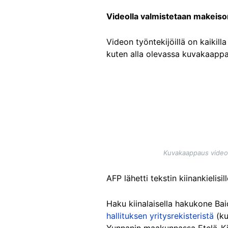
Videolla valmistetaan makeis
Videon työntekijöillä on kaikilla
kuten alla olevassa kuvakaapp
Image
Kuvakaappaus videoll
AFP lähetti tekstin kiinankielis
Haku kiinalaisella hakukone Bai
hallituksen yritysrekisteristä
(ku
Yunnanin maakunnassa Etelä-Kiin