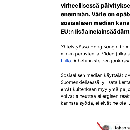
virheellisessä päivityk
enemmän. Väite on epäto
sosiaalisen median kanav
EU:n lisäainelainsäädänt
Yhteistyössä Hong Kongin toimit
nimen perusteella. Video julkais
tilillä
. Aihetunnisteiden joukoss
Sosiaalisen median käyttäjät ova
Suomenkielisessä, yli sata kert
eivät kuitenkaan myy yhtä paljo
voivat aiheuttaa allergisen reak
kannata syödä, elleivät ne ole 
Image