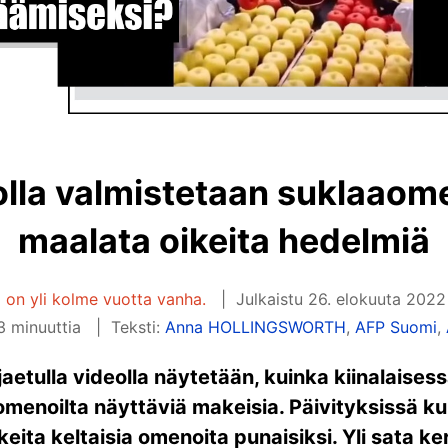
olla valmistetaan suklaaom
maalata oikeita hedelmiä
i on yli kolme vuotta vanha.
Julkaistu
26. elokuuta 2022
3 minuuttia
Teksti:
Anna HOLLINGSWORTH
,
AFP Suomi
,
aetulla videolla näytetään, kuinka kiinalaises
omenoilta näyttäviä makeisia. Päivityksissä ku
keita keltaisia omenoita punaisiksi. Yli sata k