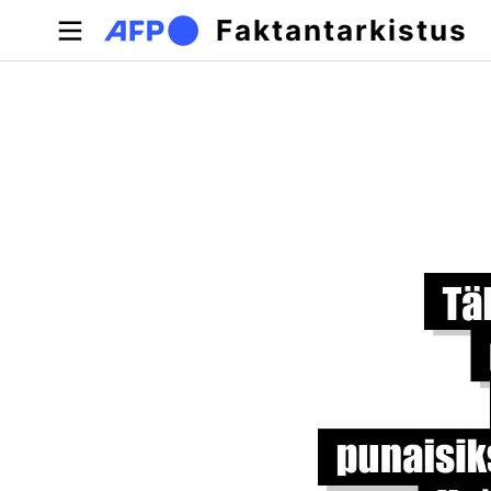
Hyppää pääsisältöön
Faktantarkistus
Ensisijaiset välilehdet