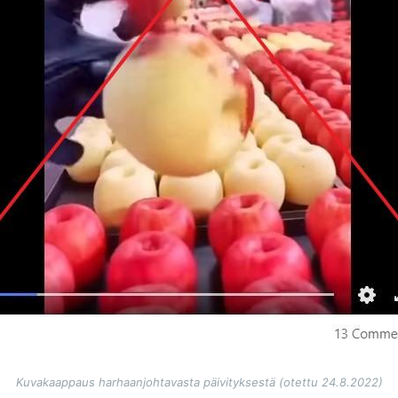
Kuvakaappaus harhaanjohtavasta päivityksestä (otettu 24.8.2022)