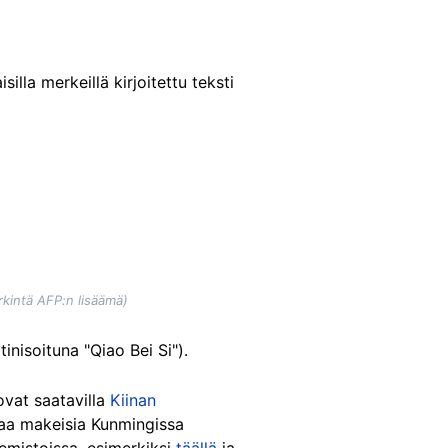
silla merkeillä kirjoitettu teksti
rkintä AFP:n lisäämä)
inisoituna "Qiao Bei Si").
ovat saatavilla
Kiinan
taa makeisia Kunmingissa
kemistoissa, esimerkiksi
täällä
ja