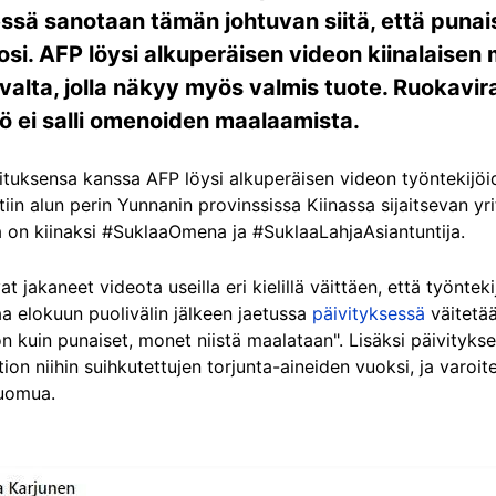
sessä sanotaan tämän johtuvan siitä, että pun
si. AFP löysi alkuperäisen videon kiinalaisen
alta, jolla näkyy myös valmis tuote. Ruokaviras
ö ei salli omenoiden maalaamista.
uksensa kanssa AFP löysi alkuperäisen videon työntekijöide
tiin alun perin Yunnanin provinssissa Kiinassa sijaitsevan y
a on kiinaksi #SuklaaOmena ja #SuklaaLahjaAsiantuntija.
t jakaneet videota useilla eri kielillä väittäen, että työnte
aa elokuun puolivälin jälkeen jaetussa
päivityksessä
väitetää
n kuin punaiset, monet niistä maalataan". Lisäksi päivityk
tion niihin suihkutettujen torjunta-aineiden vuoksi, ja varoi
luomua.