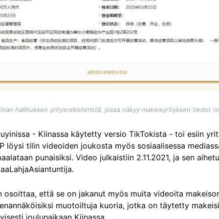
nan hallituksen yritysrekisteristä, jossa näkyy makeisyrityksen tiedot (
yinissa - Kiinassa käytetty versio TikTokista - toi esiin yr
FP löysi tilin videoiden joukosta myös sosiaalisessa medias
aalataan punaisiksi. Video julkaistiin 2.11.2021, ja sen aihe
aLahjaAsiantuntija.
in osoittaa, että se on jakanut myös muita videoita makeiso
enannäköisiksi muotoiltuja kuoria, jotka on täytetty makeisi
ityisesti joulunaikaan Kiinassa.