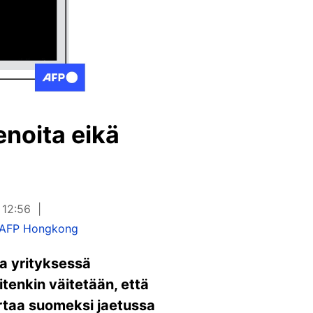
enoita eikä
 12:56
AFP Hongkong
sa yrityksessä
itenkin väitetään, että
ertaa suomeksi jaetussa