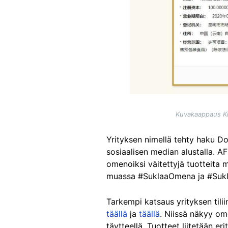
Kuvakaappaus Kii
Yrityksen nimellä tehty haku Dou
sosiaalisen median alustalla. A
omenoiksi väitettyjä tuotteita m
muassa #SuklaaOmena ja #Sukla
Tarkempi katsaus yrityksen tili
täällä
ja
täällä
. Niissä näkyy om
täytteellä. Tuotteet liitetään er