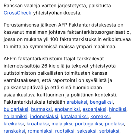
Ranskan vaaleja varten järjestetystä, palkitusta
CrossCheck
-yhteistyöhankkeesta.
Perustamisensa jälkeen AFP Faktantarkistuksesta on
kasvanut maailman johtava faktantarkistusorganisaatio,
jossa on mukana yli 100 faktantarkistuksiin erikoistuvaa
toimittajaa kymmenissä maissa ympäri maailmaa.
AFP:n faktantarkistustoimittajat tarkkailevat
internetsisältöjä 26 kielellä ja tekevät yhteistyötä
uutistoimiston paikallisten toimitusten kanssa
varmistaakseen, että raportointi on syvällistä ja
paikkansapitävää ja että siinä huomioidaan
asiaankuuluva kulttuurinen ja poliittinen konteksti.
Faktantarkistuksia tehdään
arabiaksi
,
bengaliksi
,
bulgariaksi
,
burmaksi
,
englanniksi
,
espanjaksi
,
hindiksi
,
hollanniksi
,
indonesiaksi
,
katalaaniksi
,
koreaksi
,
kreikaksi
,
kroatiaksi
,
malaijiksi
,
portugaliksi
,
puolaksi
,
ranskaksi
,
romaniaksi
,
ruotsiksi
,
saksaksi
,
serbiaksi
,