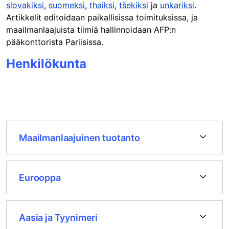
slovakiksi
,
suomeksi
,
thaiksi
,
tšekiksi
ja
unkariksi
.
Artikkelit editoidaan paikallisissa toimituksissa, ja
maailmanlaajuista tiimiä hallinnoidaan AFP:n
pääkonttorista Pariisissa.
Henkilökunta
Maailmanlaajuinen tuotanto
Eurooppa
Aasia ja Tyynimeri