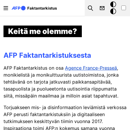
Hyppää pääsisältöön
Tumma
Faktantarkistus
Search
tila
Keitä me olemme?
AFP Faktantarkistuksesta
AFP Faktantarkistus on osa
Agence France-Presseä
,
monikielistä ja monikulttuurista uutistoimistoa, jonka
tehtävänä on tarjota jatkuvasti paikkansapitävää,
tasapuolista ja puolueetonta uutisointia riippumatta
siitä, missäpäin maailmaa ja milloin asiat tapahtuvat.
Torjuakseen mis- ja disinformaation leviämistä verkossa
AFP perusti faktantarkistuksiin ja digitaaliseen
tutkimukseen keskittyvän tiimin vuonna 2017.
Inspiraationa toimi AFP:n kokemus samana vuonna