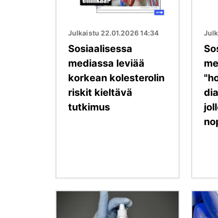
Julkaistu 22.01.2026 14:34
Julk
Sosiaalisessa
So
mediassa leviää
me
korkean kolesterolin
"ho
riskit kieltävä
dia
tutkimus
jol
no
Kuva
Kuva