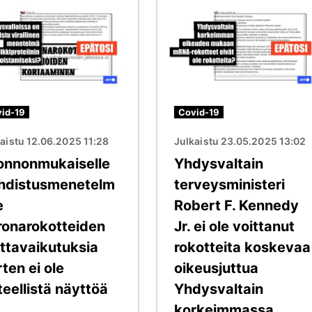
Kuva
id-19
Covid-19
aistu 12.06.2025 11:28
Julkaistu 23.05.2025 13:02
onnonmukaiselle
Yhdysvaltain
hdistusmenetelm
terveysministeri
e
Robert F. Kennedy
ronarokotteiden
Jr. ei ole voittanut
ittavaikutuksia
rokotteita koskevaa
ten ei ole
oikeusjuttua
teellistä näyttöä
Yhdysvaltain
korkeimmassa