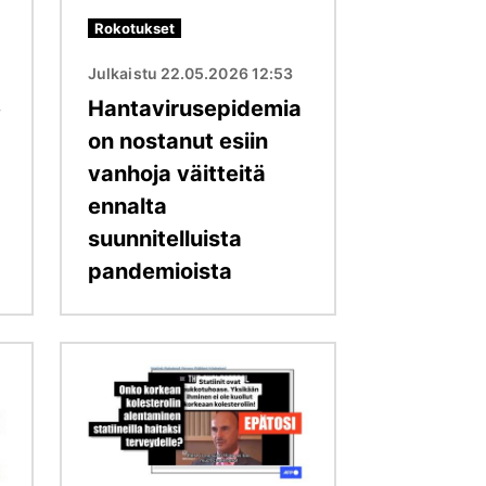
Rokotukset
Julkaistu 22.05.2026 12:53
e
Hantavirusepidemia
on nostanut esiin
vanhoja väitteitä
ennalta
suunnitelluista
pandemioista
Kuva