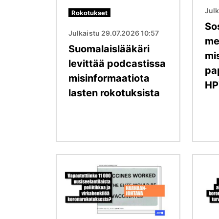
Julk
Rokotukset
So
Julkaistu 29.07.2026 10:57
me
Suomalaislääkäri
mi
levittää podcastissa
pa
misinformaatiota
HP
lasten rokotuksista
Kuva
Kuva