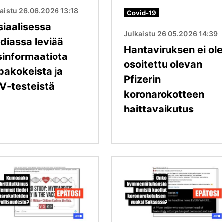
aistu 26.06.2026 13:18
Covid-19
siaalisessa
Julkaistu 26.05.2026 14:39
diassa leviää
Hantaviruksen ei ol
sinformaatiota
osoitettu olevan
pakokeista ja
Pfizerin
V-testeistä
koronarokotteen
haittavaikutus
Kuva