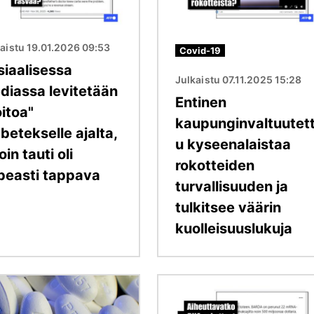
aistu 19.01.2026 09:53
Covid-19
siaalisessa
Julkaistu 07.11.2025 15:28
diassa levitetään
Entinen
itoa"
kaupunginvaltuutet
betekselle ajalta,
u kyseenalaistaa
loin tauti oli
rokotteiden
peasti tappava
turvallisuuden ja
tulkitsee väärin
kuolleisuuslukuja
Kuva