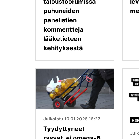
talousfoorumissa
lev
puhuneiden
me
panelistien
kommentteja
lääketieteen
kehityksestä
Kuva
Kuva
Julkaistu 10.01.2025 15:27
Rok
Tyydyttyneet
Julk
rasvat, ei omega-6,