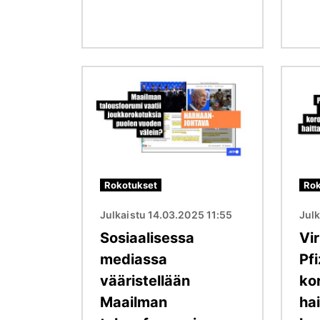
Kuva
Kuva
Rokotukset
Rok
Julkaistu 14.03.2025 11:55
Julk
Sosiaalisessa
Vir
mediassa
Pfi
vääristellään
ko
Maailman
ha