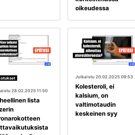
oikeudessa
Kuva
Julkaistu 20.02.2025 09:53
otukset
Kolesteroli, ei
aistu 28.02.2025 11:50
kalsium, on
heellinen lista
valtimotaudin
zerin
keskeinen syy
ronarokotteen
ittavaikutuksista