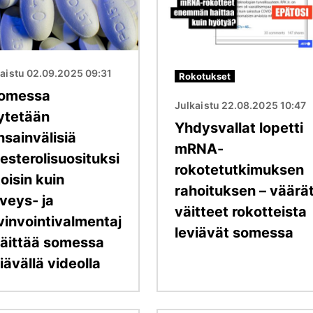
kaistu 02.09.2025 09:31
Rokotukset
omessa
Julkaistu 22.08.2025 10:47
ytetään
Yhdysvallat lopetti
nsainvälisiä
mRNA-
esterolisuosituksi
rokotetutkimuksen
toisin kuin
rahoituksen – väärä
veys- ja
väitteet rokotteista
vinvointivalmentaj
leviävät somessa
väittää somessa
iävällä videolla