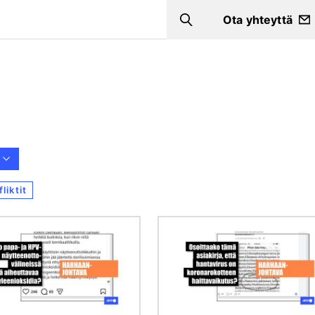
Ota yhteyttä
Search
liktit
Kuva