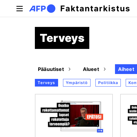
Hyppää pääsisältöön
Faktantarkistus
Terveys
Pääuutiset
Alueet
Aiheet
Terveys
Ympäristö
Politiikka
Konf
Kuva
Kuva