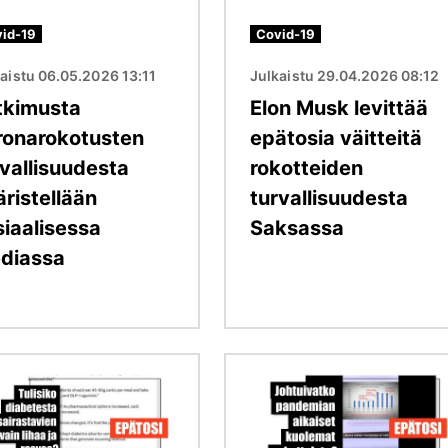
id-19
Covid-19
aistu 06.05.2026 13:11
Julkaistu 29.04.2026 08:12
tkimusta
Elon Musk levittää
ronarokotusten
epätosia väitteitä
rvallisuudesta
rokotteiden
äristellään
turvallisuudesta
siaalisessa
Saksassa
diassa
Kuva