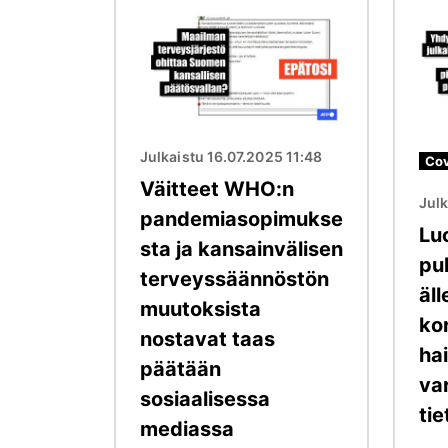
Kuva
Kuva
Julkaistu 16.07.2025 11:48
Cov
Väitteet WHO:n
Julk
pandemiasopimukse
Lu
sta ja kansainvälisen
pu
terveyssäännöstön
äll
muutoksista
ko
nostavat taas
ha
päätään
var
sosiaalisessa
tie
mediassa