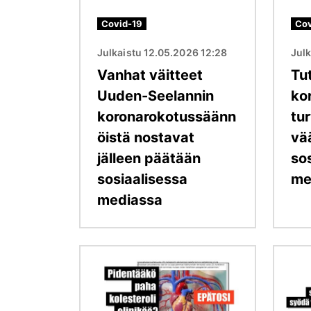
Covid-19
Cov
Julkaistu 12.05.2026 12:28
Julk
Vanhat väitteet
Tu
Uuden-Seelannin
ko
koronarokotussäänn
tu
öistä nostavat
vä
jälleen päätään
so
sosiaalisessa
me
mediassa
Kuva
Kuva