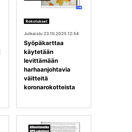
Rokotukset
Julkaistu 23.10.2025 12:54
Syöpäkarttaa
t
käytetään
levittämään
harhaanjohtavia
väitteitä
koronarokotteista
Kuva