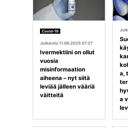
Jul
Covid-19
Su
Julkaistu 11.09.2025 07:27
kä
Ivermektiini on ollut
ka
vuosia
kol
misinformaation
a, 
aiheena – nyt siitä
ter
leviää jälleen vääriä
hy
väitteitä
a 
lev