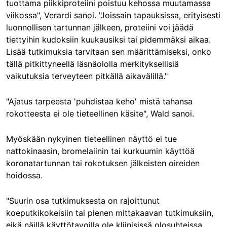
tuottama piikkiproteiini poistuu kehossa muutamassa
viikossa", Verardi sanoi. "Joissain tapauksissa, erityisesti
luonnollisen tartunnan jälkeen, proteiini voi jäädä
tiettyihin kudoksiin kuukausiksi tai pidemmäksi aikaa.
Lisää tutkimuksia tarvitaan sen määrittämiseksi, onko
tällä pitkittyneellä läsnäololla merkityksellisiä
vaikutuksia terveyteen pitkällä aikavälillä."
"Ajatus tarpeesta 'puhdistaa keho' mistä tahansa
rokotteesta ei ole tieteellinen käsite", Wald sanoi.
Myöskään nykyinen tieteellinen näyttö ei tue
nattokinaasin, bromelaiinin tai kurkuumin käyttöä
koronatartunnan tai rokotuksen jälkeisten oireiden
hoidossa.
"Suurin osa tutkimuksesta on rajoittunut
koeputkikokeisiin tai pienen mittakaavan tutkimuksiin,
eikä näillä käyttötavoilla ole kliinisissä olosuhteissa