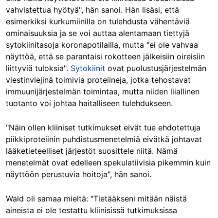
vahvistettua hyötyä", hän sanoi. Hän lisäsi, että
esimerkiksi kurkumiinilla on tulehdusta vähentäviä
ominaisuuksia ja se voi auttaa alentamaan tiettyjä
sytokiinitasoja koronapotilailla, mutta "ei ole vahvaa
näyttöä, että se parantaisi rokotteen jälkeisiin oireisiin
liittyviä tuloksia".
Sytokiinit
ovat puolustusjärjestelmän
viestinviejinä toimivia proteiineja, jotka tehostavat
immuunijärjestelmän toimintaa, mutta niiden liiallinen
tuotanto voi johtaa haitalliseen tulehdukseen.
"Näin ollen kliiniset tutkimukset eivät tue ehdotettuja
piikkiproteiinin puhdistusmenetelmiä eivätkä johtavat
lääketieteelliset järjestöt suosittele niitä. Nämä
menetelmät ovat edelleen spekulatiivisia pikemmin kuin
näyttöön perustuvia hoitoja", hän sanoi.
Wald oli samaa mieltä: "Tietääkseni mitään näistä
aineista ei ole testattu kliinisissä tutkimuksissa