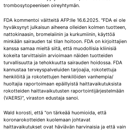
trombosytopeenisen oireyhtymän.
FDA kommentoi väitteitä AFP:lle 16.6.2025. "FDA ei ole
hyväksynyt julkaisun aiheena olleiden kolmen tuotteen,
nattokinaasin, bromelaiinin ja kurkumiinin, käyttöä
minkään sairauden tai tilan hoitoon. FDA on kirjoittajien
kanssa samaa mieltä siitä, että muodollisia kliinisiä
kokeita tarvittaisiin arvioimaan näiden tuotteiden
turvallisuutta ja tehokkuutta sairauden hoidossa. FDA
kannustaa terveyspalveluiden tarjoajia, rokotettuja
henkilöitä ja rokotettujen henkilöiden vanhempia/
huoltajia raportoimaan epäillyistä haittavaikutuksista
rokotteiden haittavaikutusten raportointijärjestelmään
(VAERS)", viraston edustaja sanoi.
Wald korosti, että "on tärkeää huomioida, että
koronarokotteiden kuolemaan johtavat
haittavaikutukset ovat häviävän harvinaisia ja että vain