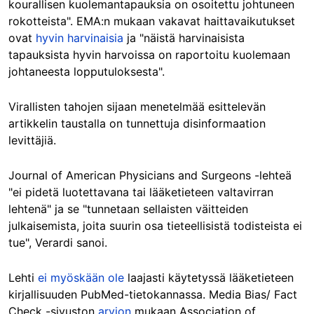
kourallisen kuolemantapauksia on osoitettu johtuneen
rokotteista". EMA:n mukaan vakavat haittavaikutukset
ovat
hyvin harvinaisia
ja "näistä harvinaisista
tapauksista hyvin harvoissa on raportoitu kuolemaan
johtaneesta lopputuloksesta".
Virallisten tahojen sijaan menetelmää esittelevän
artikkelin taustalla on tunnettuja disinformaation
levittäjiä.
Journal of American Physicians and Surgeons -lehteä
"ei pidetä luotettavana tai lääketieteen valtavirran
lehtenä" ja se "tunnetaan sellaisten väitteiden
julkaisemista, joita suurin osa tieteellisistä todisteista ei
tue", Verardi sanoi.
Lehti
ei myöskään ole
laajasti käytetyssä lääketieteen
kirjallisuuden PubMed-tietokannassa. Media Bias/ Fact
Check -sivuston
arvion
mukaan Association of