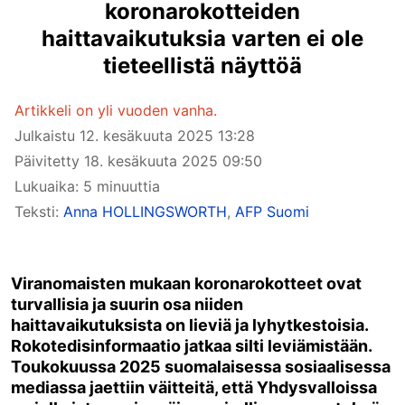
koronarokotteiden
haittavaikutuksia varten ei ole
tieteellistä näyttöä
Artikkeli on yli vuoden vanha.
Julkaistu
12. kesäkuuta 2025 13:28
Päivitetty
18. kesäkuuta 2025 09:50
Lukuaika: 5 minuuttia
Teksti:
Anna HOLLINGSWORTH
,
AFP Suomi
Viranomaisten mukaan koronarokotteet ovat
turvallisia ja suurin osa niiden
haittavaikutuksista on lieviä ja lyhytkestoisia.
Rokotedisinformaatio jatkaa silti leviämistään.
Toukokuussa 2025 suomalaisessa sosiaalisessa
mediassa jaettiin väitteitä, että Yhdysvalloissa