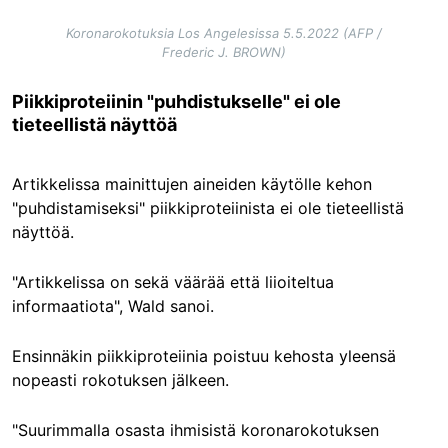
Koronarokotuksia Los Angelesissa 5.5.2022 (AFP /
Frederic J. BROWN)
Piikkiproteiinin "puhdistukselle" ei ole
tieteellistä näyttöä
Artikkelissa mainittujen aineiden käytölle kehon
"puhdistamiseksi" piikkiproteiinista ei ole tieteellistä
näyttöä.
"Artikkelissa on sekä väärää että liioiteltua
informaatiota", Wald sanoi.
Ensinnäkin piikkiproteiinia poistuu kehosta yleensä
nopeasti rokotuksen jälkeen.
"Suurimmalla osasta ihmisistä koronarokotuksen