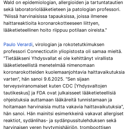
Wald on epidemiologian, allergioiden ja tartuntatautien
sekä laboratoriolääketieteen ja patologian professori.
"Niissä harvinaisissa tapauksissa, joissa ilmenee
haittareaktioita koronarokotteeseen liittyen,
lääketieteellinen hoito riippuu potilaan oireista."
Paulo Verardi
, v
irologian ja rokotetutkimuksen
professori Connecticutin yliopistosta oli samaa mieltä.
"Tietääkseni Yhdysvallat ei ole kehittänyt virallista
lääketieteellistä menetelmää nimenomaan
koronarokotteiden kuolemaanjohtavia haittavaikutuksia
varten", hän sanoi 9.6.2025. "Sen sijaan
terveysviranomaiset kuten CDC [Yhdysvaltojen
tautikeskus] ja FDA ovat julkaisseet lääketieteellisiä
ohjeistuksia auttamaan lääkäreitä tunnistamaan ja
hoitamaan harvinaisia mutta vakavia haittavaikutuksia",
hän sanoi. Hän mainitsi esimerkkeinä vakavat allergiset
reaktiot, sydänlihas- ja sydänpussitulehduksen sekä
harvinaisen veren hyytymishäiriön, tromboottisen