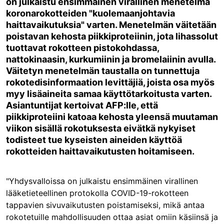
on julkaistu ensimmäinen virallinen menetelmä
koronarokotteiden "kuolemaanjohtavia
haittavaikutuksia" varten. Menetelmän väitetään
poistavan kehosta piikkiproteiinin, jota lihassolut
tuottavat rokotteen pistokohdassa,
nattokinaasin, kurkumiinin ja bromelaiinin avulla.
Väitetyn menetelmän taustalla on tunnettuja
rokotedisinformaation levittäjiä, joista osa myös
myy lisäaineita samaa käyttötarkoitusta varten.
Asiantuntijat kertoivat AFP:lle, että
piikkiproteiini katoaa kehosta yleensä muutaman
viikon sisällä rokotuksesta eivätkä nykyiset
todisteet tue kyseisten aineiden käyttöä
rokotteiden haittavaikutusten hoitamiseen.
"Yhdysvalloissa on julkaistu ensimmäinen virallinen
lääketieteellinen protokolla COVID-19-rokotteen
tappavien sivuvaikutusten poistamiseksi, mikä antaa
rokotetuille mahdollisuuden ottaa asiat omiin käsiinsä ja