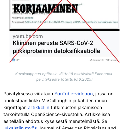
Kuvakaappaus epätosia väitteitä esittävästä Facebook-
päivityksestä (otettu10.6.2025)
Päivityksessä viitataan
YouTube-videoon
, jossa on
puolestaan linkki McCullough'n ja kahden muun
kirjoittajan
artikkeliin
tutkimusten jakamiseen
tarkoitetulla OpenScience-sivustolla. Artikkelissa
esitellään ehdotus kyseisestä menetelmästä. Se
julkaistiin myös
Journal of American Physicians and