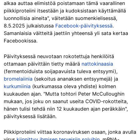
alkaa auttaa elimistöä poistamaan tämä vaarallinen
piikkiproteiini itsestään ja kudoksistaan käyttämällä
luonnollisia aineita", väitetään suomenkielisessä,
8.5.2025 julkaistussa
Facebook-päivityksessä
.
Samanlaisia väitteitä jaettiin yhteensä yli sata kertaa
Facebookissa.
Päivityksessä neuvotaan rokotettuja henkilöitä
ottamaan päivittäin tietty määrä
nattokinaasia
(fermentoiduista soijapavuista tuleva entsyymi),
bromelaiinia
(sekoitus ananaksen entsyymejä) ja
kurkumiinia
(kurkumassa oleva yhdiste) kolmen
kuukauden ajan. "Mutta tohtori Peter McCulloughin
mukaan, jos joku on saanut useita COVID-rokotteita,
hänen tulisi tehdä niin 12 kuukauden ajan peräkkäin",
päivityksessä lisätään.
Piikkiproteiini viittaa koronaviruksen osaan, jonka avulla
virus
kiinnittyy ihmisen terveisiin soluihin
. mRNA-