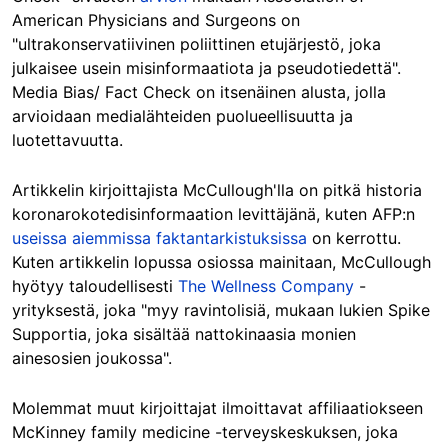
American Physicians and Surgeons on
"ultrakonservatiivinen poliittinen etujärjestö, joka
julkaisee usein misinformaatiota ja pseudotiedettä".
Media Bias/ Fact Check on itsenäinen alusta, jolla
arvioidaan medialähteiden puolueellisuutta ja
luotettavuutta.
Artikkelin kirjoittajista McCullough'lla on pitkä historia
koronarokotedisinformaation levittäjänä, kuten AFP:n
useissa
aiemmissa
faktantarkistuksissa
on kerrottu.
Kuten artikkelin lopussa osiossa mainitaan, McCullough
hyötyy taloudellisesti
The Wellness Company
-
yrityksestä, joka "myy ravintolisiä, mukaan lukien Spike
Supportia, joka sisältää nattokinaasia monien
ainesosien joukossa".
Molemmat muut kirjoittajat ilmoittavat affiliaatiokseen
McKinney family medicine -terveyskeskuksen, joka