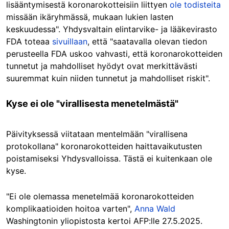
lisääntymisestä koronarokotteisiin liittyen
ole todisteita
missään ikäryhmässä, mukaan lukien lasten
keskuudessa". Yhdysvaltain elintarvike- ja lääkevirasto
FDA toteaa
sivuillaan
, että "saatavalla olevan tiedon
perusteella FDA uskoo vahvasti, että koronarokotteiden
tunnetut ja mahdolliset hyödyt ovat merkittävästi
suuremmat kuin niiden tunnetut ja mahdolliset riskit".
Kyse ei ole "virallisesta menetelmästä"
Päivityksessä viitataan mentelmään "virallisena
protokollana" koronarokotteiden haittavaikutusten
poistamiseksi Yhdysvalloissa. Tästä ei kuitenkaan ole
kyse.
"Ei ole olemassa menetelmää koronarokotteiden
komplikaatioiden hoitoa varten",
Anna Wald
Washingtonin yliopistosta kertoi AFP:lle 27.5.2025.