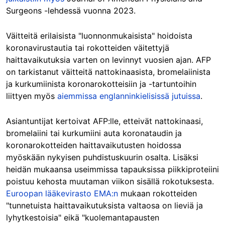
Surgeons -lehdessä vuonna 2023.
Väitteitä erilaisista "luonnonmukaisista" hoidoista
koronavirustautia tai rokotteiden väitettyjä
haittavaikutuksia varten on levinnyt vuosien ajan. AFP
on tarkistanut väitteitä nattokinaasista, bromelaiinista
ja kurkumiinista koronarokotteisiin ja -tartuntoihin
liittyen myös
aiemmissa
englanninkielisissä
jutuissa
.
Asiantuntijat kertoivat AFP:lle, etteivät nattokinaasi,
bromelaiini tai kurkumiini auta koronataudin ja
koronarokotteiden haittavaikutusten hoidossa
myöskään nykyisen puhdistuskuurin osalta. Lisäksi
heidän mukaansa useimmissa tapauksissa piikkiproteiini
poistuu kehosta muutaman viikon sisällä rokotuksesta.
Euroopan lääkevirasto EMA:n
mukaan rokotteiden
"tunnetuista haittavaikutuksista valtaosa on lieviä ja
lyhytkestoisia" eikä "kuolemantapausten