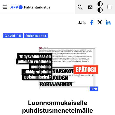
Hyppää pääsisältöön
Tumma
Faktantarkistus
Search
tila
Ensisijaiset välilehdet
Jaa:
Covid-19
Rokotukset
Luonnonmukaiselle
puhdistusmenetelmälle