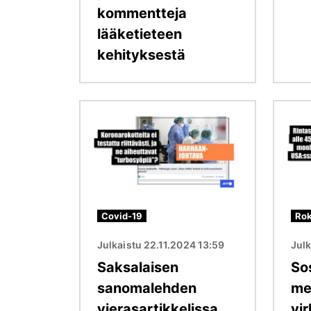
kommentteja
lääketieteen
kehityksestä
Kuva
Kuva
Covid-19
Rok
Julkaistu 22.11.2024 13:59
Julk
Saksalaisen
So
sanomalehden
me
vierasartikkelissa
vir