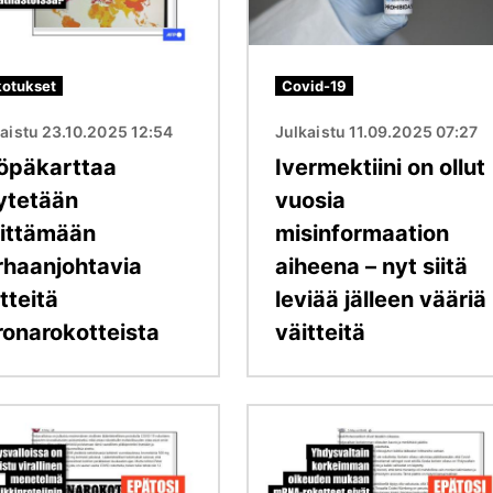
otukset
Covid-19
aistu 23.10.2025 12:54
Julkaistu 11.09.2025 07:27
öpäkarttaa
Ivermektiini on ollut
ytetään
vuosia
vittämään
misinformaation
rhaanjohtavia
aiheena – nyt siitä
tteitä
leviää jälleen vääriä
ronarokotteista
väitteitä
Kuva