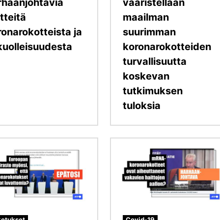
rhaanjohtavia
vääristellään
tteitä
maailman
ronarokotteista ja
suurimman
ikuolleisuudesta
koronarokotteiden
turvallisuutta
koskevan
tutkimuksen
tuloksia
Kuva
otukset
Covid-19