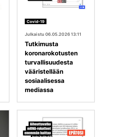
Covid-19
Julkaistu 06.05.2026 13:11
Tutkimusta
koronarokotusten
turvallisuudesta
vääristellään
sosiaalisessa
mediassa
Kuva