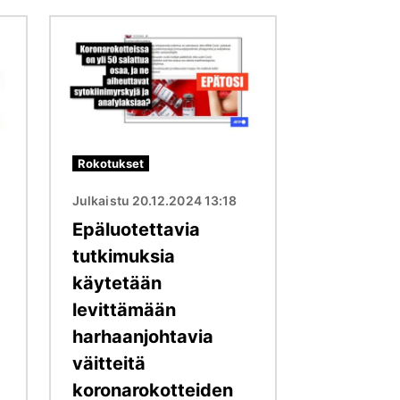
Kuva
Rokotukset
Julkaistu 20.12.2024 13:18
Epäluotettavia
tutkimuksia
käytetään
levittämään
harhaanjohtavia
väitteitä
koronarokotteiden