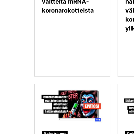
väitteitä mRNA-
ha
koronarokotteista
väi
ko
yl
Kuva
Kuva
Rokotukset
Rok