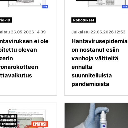
id-19
Rokotukset
kaistu 26.05.2026 14:39
Julkaistu 22.05.2026 12:53
ntaviruksen ei ole
Hantavirusepidemia
oitettu olevan
on nostanut esiin
zerin
vanhoja väitteitä
ronarokotteen
ennalta
ittavaikutus
suunnitelluista
pandemioista
Kuva