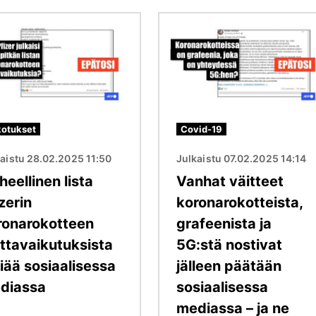
Kuva
otukset
Covid-19
aistu 28.02.2025 11:50
Julkaistu 07.02.2025 14:14
heellinen lista
Vanhat väitteet
zerin
koronarokotteista,
ronarokotteen
grafeenista ja
ittavaikutuksista
5G:stä nostivat
iää sosiaalisessa
jälleen päätään
diassa
sosiaalisessa
mediassa – ja ne