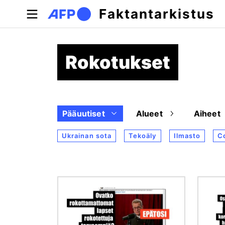
Hyppää pääsisältöön
Faktantarkistus
Rokotukset
Pääuutiset
Alueet
Aiheet
Ukrainan sota
Tekoäly
Ilmasto
C
Kuva
Kuva