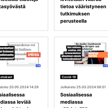
ntasyövästä
tietoa vääristyneen
tutkimuksen
perusteella
Kuva
otukset
Covid-19
kaistu 20.05.2024 14:26
Julkaistu 25.03.2024 09:51
siaalisessa
Sosiaalisessa
diassa leviää
mediassa