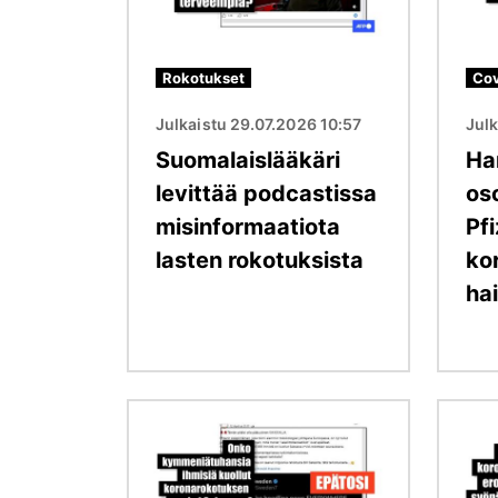
Rokotukset
Cov
Julkaistu 29.07.2026 10:57
Jul
Suomalaislääkäri
Ha
levittää podcastissa
os
misinformaatiota
Pfi
lasten rokotuksista
ko
ha
Kuva
Kuva