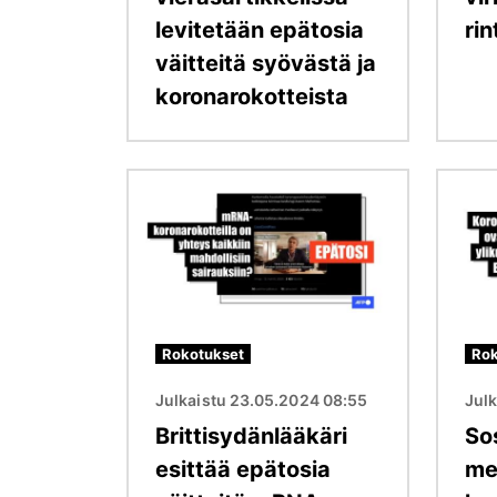
levitetään epätosia
ri
väitteitä syövästä ja
koronarokotteista
Kuva
Kuva
Rokotukset
Rok
Julkaistu 23.05.2024 08:55
Jul
Brittisydänlääkäri
So
esittää epätosia
me