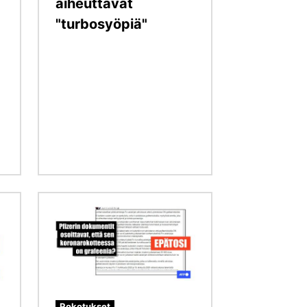
aiheuttavat
"turbosyöpiä"
Kuva
Rokotukset