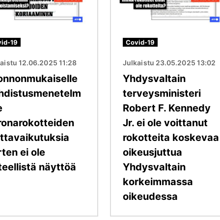
id-19
Covid-19
aistu 12.06.2025 11:28
Julkaistu 23.05.2025 13:02
onnonmukaiselle
Yhdysvaltain
hdistusmenetelm
terveysministeri
e
Robert F. Kennedy
ronarokotteiden
Jr. ei ole voittanut
ittavaikutuksia
rokotteita koskevaa
ten ei ole
oikeusjuttua
teellistä näyttöä
Yhdysvaltain
korkeimmassa
oikeudessa