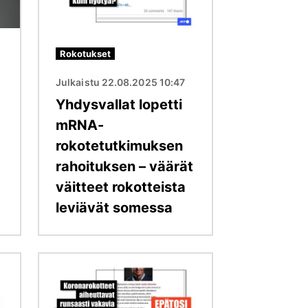
Rokotukset
Julkaistu 22.08.2025 10:47
Yhdysvallat lopetti
mRNA-
rokotetutkimuksen
rahoituksen – väärät
väitteet rokotteista
leviävät somessa
Kuva