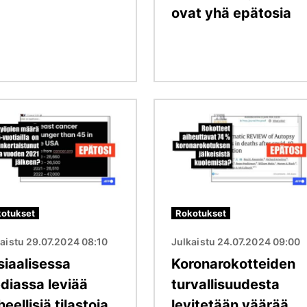
ovat yhä epätosia
Kuva
otukset
Rokotukset
aistu 29.07.2024 08:10
Julkaistu 24.07.2024 09:00
siaalisessa
Koronarokotteiden
diassa leviää
turvallisuudesta
heellisiä tilastoja
levitetään väärää