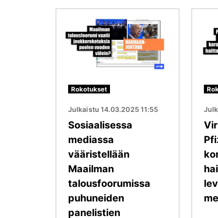
Kuva
Kuva
Rokotukset
Rok
Julkaistu 14.03.2025 11:55
Julk
Sosiaalisessa
Vir
mediassa
Pfi
vääristellään
ko
Maailman
ha
talousfoorumissa
lev
puhuneiden
me
panelistien