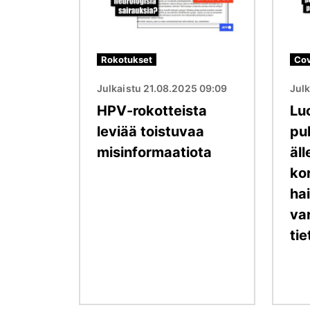
Rokotukset
Cov
Julkaistu 21.08.2025 09:09
Julk
HPV-rokotteista
Lu
leviää toistuvaa
pu
misinformaatiota
äll
ko
ha
var
tie