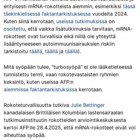
erityisesti mRNA-rokotteista aiemmin, esimerkiksi
tässä
tšekinkielisessä faktantarkistuksessa
vuodelta 2024.
Kuten siinä kerrotaan,
useissa
tutkimuksissa
on
osoitettu
, että vaikka lisätutkimuksia tarvitaan, mRNA-
rokotteet ovat turvallisia eikä niillä ole yhteyttä
lisääntyneeseen autoimmuunisairauksien riskiin
(arkistoitu
täällä
,
täällä
ja
täällä
).
Mitä syöpään tulee, "turbosyöpä" ei ole lääketieteessä
tunnistettu termi, vaan rokotevastaisten ryhmien
keksintö, kuten useissa AFP:n
aiemmissa
faktantarkistuksissa
kerrotaan.
Rokoteturvallisuutta tutkiva
Julie Bettinger
kanadalaisen Brittiläisen Kolumbian lastensairaalan
tutkimusinstituutin rokotteiden arviointikeskuksesta
kertoi AFP:lle 28.4.2025, että mRNA-rokotteet eivät voi
aiheuttaa syöpää.