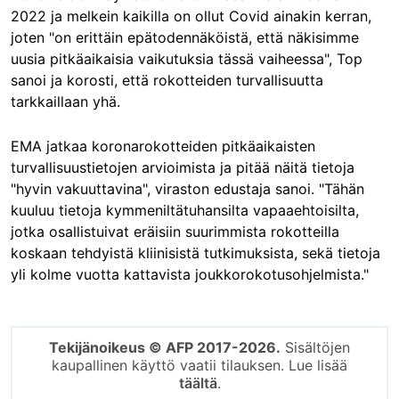
2022 ja melkein kaikilla on ollut Covid ainakin kerran,
joten "on erittäin epätodennäköistä, että näkisimme
uusia pitkäaikaisia vaikutuksia tässä vaiheessa", Top
sanoi ja korosti, että rokotteiden turvallisuutta
tarkkaillaan yhä.
EMA jatkaa koronarokotteiden pitkäaikaisten
turvallisuustietojen arvioimista ja pitää näitä tietoja
"hyvin vakuuttavina", viraston edustaja sanoi. "Tähän
kuuluu tietoja kymmeniltätuhansilta vapaaehtoisilta,
jotka osallistuivat eräisiin suurimmista rokotteilla
koskaan tehdyistä kliinisistä tutkimuksista, sekä tietoja
yli kolme vuotta kattavista joukkorokotusohjelmista."
Tekijänoikeus © AFP 2017-2026.
Sisältöjen
kaupallinen käyttö vaatii tilauksen. Lue lisää
täältä
.