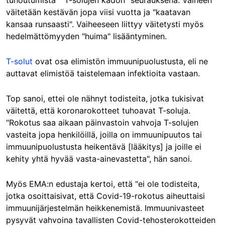
tuhoutumista" "T-solujen kadon" seurauksena. Vaiheen
väitetään kestävän jopa viisi vuotta ja "kaatavan
kansaa runsaasti". Vaiheeseen liittyy väitetysti myös
hedelmättömyyden "huima" lisääntyminen.
T-solut
ovat osa elimistön immuunipuolustusta, eli ne
auttavat elimistöä taistelemaan infektioita vastaan.
Top sanoi, ettei ole nähnyt todisteita, jotka tukisivat
väitettä, että koronarokotteet tuhoavat T-soluja.
"Rokotus saa aikaan päinvastoin vahvoja T-solujen
vasteita jopa henkilöillä, joilla on immuunipuutos tai
immuunipuolustusta heikentävä [lääkitys] ja joille ei
kehity yhtä hyvää vasta-ainevastetta", hän sanoi.
Myös EMA:n edustaja kertoi, että "ei ole todisteita,
jotka osoittaisivat, että Covid-19-rokotus aiheuttaisi
immuunijärjestelmän heikkenemistä. Immuunivasteet
pysyvät vahvoina tavallisten Covid-tehosterokotteiden