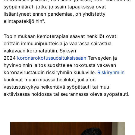
syöpämäärät, jotka joissain tapauksissa ovat
lisääntyneet ennen pandemiaa, on yhdistetty
elintapatekijöihin".
Topin mukaan kemoterapiaa saavat henkilöt ovat
erittäin immuunipuutteisia ja vaarassa sairastua
vakavaan koronatautiin. Syksyn
2024
koronarokotussuosituksissaan
Terveyden ja
hyvinvoinnin laitos suosittelee rokotusta vakavan
koronavirustaudin riskiryhmiin kuuluville.
Riskiryhmiin
kuuluvat muun muassa henkilöt, joilla on
vastustuskykyä heikentävä syöpätauti tai muu
aktiivisessa hoidossa tai seurannassa oleva syöpätauti.
Image