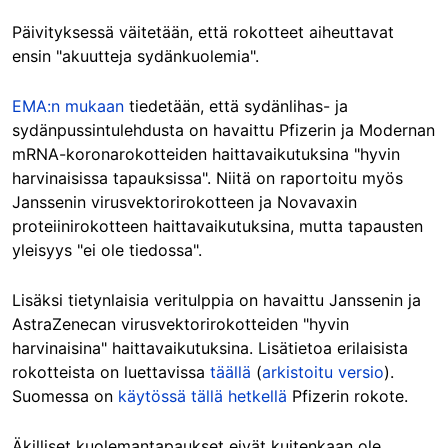
Päivityksessä väitetään, että rokotteet aiheuttavat
ensin "akuutteja sydänkuolemia".
EMA:n mukaan
tiedetään, että sydänlihas- ja
sydänpussintulehdusta on havaittu Pfizerin ja Modernan
mRNA-koronarokotteiden haittavaikutuksina "hyvin
harvinaisissa tapauksissa". Niitä on raportoitu myös
Janssenin virusvektorirokotteen ja Novavaxin
proteiinirokotteen haittavaikutuksina, mutta tapausten
yleisyys "ei ole tiedossa".
Lisäksi tietynlaisia veritulppia on havaittu Janssenin ja
AstraZenecan virusvektorirokotteiden "hyvin
harvinaisina" haittavaikutuksina. Lisätietoa erilaisista
rokotteista on luettavissa
täällä
(
arkistoitu versio
).
Suomessa on
käytössä tällä hetkellä
Pfizerin rokote.
Äkilliset kuolemantapaukset eivät kuitenkaan ole