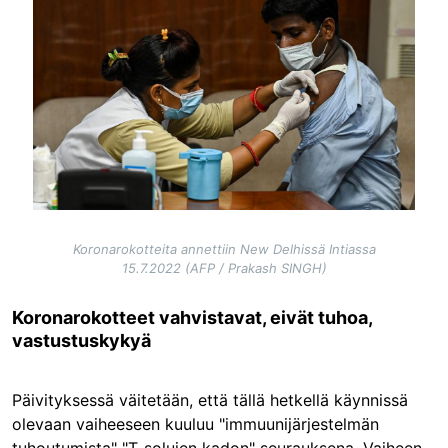
Koronarokotteita annettiin New Delhissä Intiassa
15.7.2022 (AFP / Prakash SINGH)
Koronarokotteet vahvistavat, eivät tuhoa,
vastustuskykyä
Päivityksessä väitetään, että tällä hetkellä käynnissä
olevaan vaiheeseen kuuluu "immuunijärjestelmän