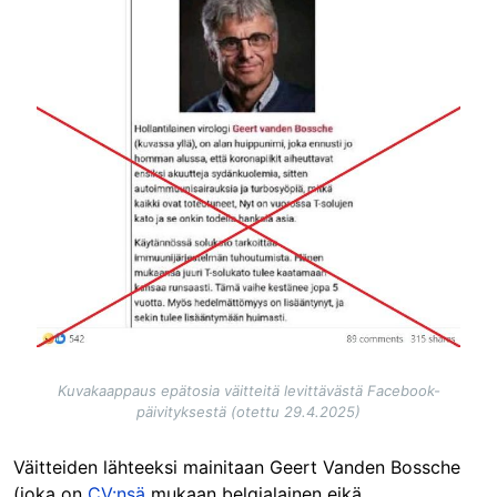
Kuvakaappaus epätosia väitteitä levittävästä Facebook-
päivityksestä (otettu 29.4.2025)
Väitteiden lähteeksi mainitaan Geert Vanden Bossche
(joka on
CV:nsä
mukaan belgialainen eikä