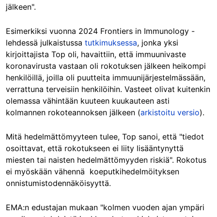
jälkeen".
Esimerkiksi vuonna 2024 Frontiers in Immunology -
lehdessä julkaistussa
tutkimuksessa
, jonka yksi
kirjoittajista Top oli, havaittiin, että immuunivaste
koronavirusta vastaan oli rokotuksen jälkeen heikompi
henkilöillä, joilla oli puutteita immuunijärjestelmässään,
verrattuna terveisiin henkilöihin. Vasteet olivat kuitenkin
olemassa vähintään kuuteen kuukauteen asti
kolmannen rokoteannoksen jälkeen (
arkistoitu versio
).
Mitä hedelmättömyyteen tulee, Top sanoi, että "tiedot
osoittavat, että rokotukseen ei liity lisääntynyttä
miesten tai naisten hedelmättömyyden riskiä". Rokotus
ei myöskään vähennä koeputkihedelmöityksen
onnistumistodennäköisyyttä.
EMA:n edustajan mukaan "kolmen vuoden ajan ympäri