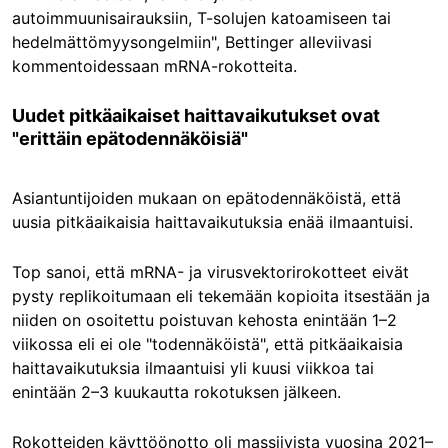
autoimmuunisairauksiin, T-solujen katoamiseen tai
hedelmättömyysongelmiin", Bettinger alleviivasi
kommentoidessaan mRNA-rokotteita.
Uudet pitkäaikaiset haittavaikutukset ovat
"erittäin epätodennäköisiä"
Asiantuntijoiden mukaan on epätodennäköistä, että
uusia pitkäaikaisia haittavaikutuksia enää ilmaantuisi.
Top sanoi, että mRNA- ja virusvektorirokotteet eivät
pysty replikoitumaan eli tekemään kopioita itsestään ja
niiden on osoitettu poistuvan kehosta enintään 1–2
viikossa eli ei ole "todennäköistä", että pitkäaikaisia
haittavaikutuksia ilmaantuisi yli kuusi viikkoa tai
enintään 2–3 kuukautta rokotuksen jälkeen.
Rokotteiden käyttöönotto oli massiivista vuosina
2021–