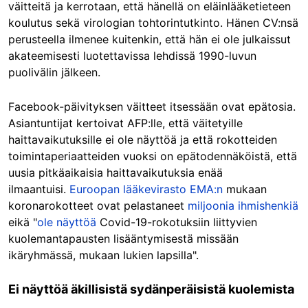
väitteitä ja kerrotaan, että hänellä on eläinlääketieteen
koulutus sekä virologian tohtorintutkinto. Hänen CV:nsä
perusteella ilmenee kuitenkin, että hän ei ole julkaissut
akateemisesti luotettavissa lehdissä 1990-luvun
puolivälin jälkeen.
Facebook-päivityksen väitteet itsessään ovat epätosia.
Asiantuntijat kertoivat AFP:lle, että väitetyille
haittavaikutuksille ei ole näyttöä ja että rokotteiden
toimintaperiaatteiden vuoksi on epätodennäköistä, että
uusia pitkäaikaisia haittavaikutuksia enää
ilmaantuisi.
Euroopan lääkevirasto EMA:n
mukaan
koronarokotteet ovat pelastaneet
miljoonia ihmishenkiä
eikä "
ole näyttöä
Covid-19-rokotuksiin liittyvien
kuolemantapausten lisääntymisestä missään
ikäryhmässä, mukaan lukien lapsilla".
Ei näyttöä äkillisistä sydänperäisistä kuolemista