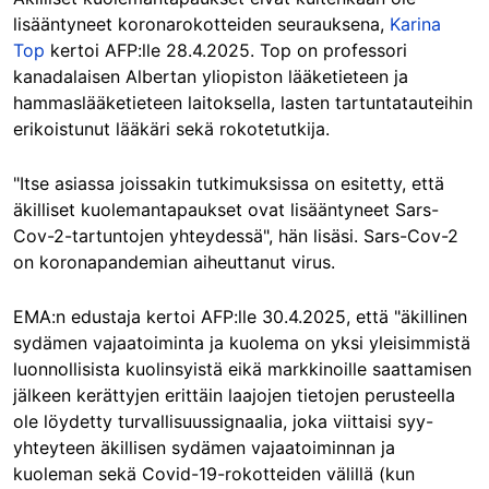
lisääntyneet koronarokotteiden seurauksena,
Karina
Top
kertoi AFP:lle 28.4.2025. Top on professori
kanadalaisen Albertan yliopiston lääketieteen ja
hammaslääketieteen laitoksella, lasten tartuntatauteihin
erikoistunut lääkäri sekä rokotetutkija.
"Itse asiassa joissakin tutkimuksissa on esitetty, että
äkilliset kuolemantapaukset ovat lisääntyneet Sars-
Cov-2-tartuntojen yhteydessä", hän lisäsi. Sars-Cov-2
on koronapandemian aiheuttanut virus.
EMA:n edustaja kertoi AFP:lle 30.4.2025, että "äkillinen
sydämen vajaatoiminta ja kuolema on yksi yleisimmistä
luonnollisista kuolinsyistä eikä markkinoille saattamisen
jälkeen kerättyjen erittäin laajojen tietojen perusteella
ole löydetty turvallisuussignaalia, joka viittaisi syy-
yhteyteen äkillisen sydämen vajaatoiminnan ja
kuoleman sekä Covid-19-rokotteiden välillä (kun