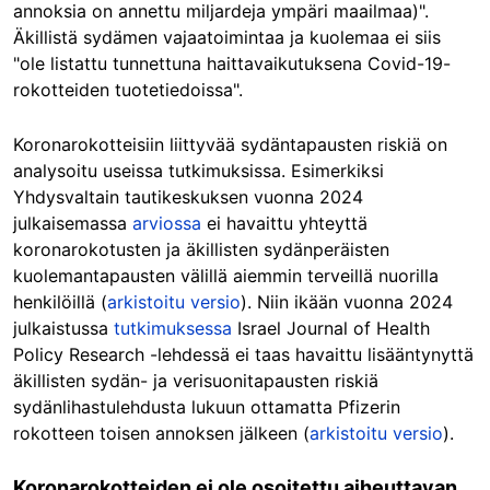
annoksia on annettu miljardeja ympäri maailmaa)".
Äkillistä sydämen vajaatoimintaa ja kuolemaa ei siis
"ole listattu tunnettuna haittavaikutuksena Covid-19-
rokotteiden tuotetiedoissa".
Koronarokotteisiin liittyvää sydäntapausten riskiä on
analysoitu useissa tutkimuksissa. Esimerkiksi
Yhdysvaltain tautikeskuksen vuonna 2024
julkaisemassa
arviossa
ei havaittu yhteyttä
koronarokotusten ja äkillisten sydänperäisten
kuolemantapausten välillä aiemmin terveillä nuorilla
henkilöillä (
arkistoitu versio
). Niin ikään vuonna 2024
julkaistussa
tutkimuksessa
Israel Journal of Health
Policy Research -lehdessä ei taas havaittu lisääntynyttä
äkillisten sydän- ja verisuonitapausten riskiä
sydänlihastulehdusta lukuun ottamatta Pfizerin
rokotteen toisen annoksen jälkeen (
arkistoitu versio
).
Koronarokotteiden ei ole osoitettu aiheuttavan