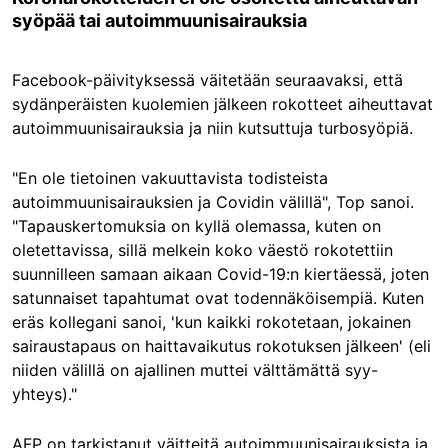
syöpää tai autoimmuunisairauksia
Facebook-päivityksessä väitetään seuraavaksi, että
sydänperäisten kuolemien jälkeen rokotteet aiheuttavat
autoimmuunisairauksia ja niin kutsuttuja turbosyöpiä.
"En ole tietoinen vakuuttavista todisteista
autoimmuunisairauksien ja Covidin välillä", Top sanoi.
"Tapauskertomuksia on kyllä olemassa, kuten on
oletettavissa, sillä melkein koko väestö rokotettiin
suunnilleen samaan aikaan Covid-19:n kiertäessä, joten
satunnaiset tapahtumat ovat todennäköisempiä. Kuten
eräs kollegani sanoi, 'kun kaikki rokotetaan, jokainen
sairaustapaus on haittavaikutus rokotuksen jälkeen' (eli
niiden välillä on ajallinen muttei välttämättä syy-
yhteys)."
AFP on tarkistanut väitteitä autoimmuunisairauksista ja