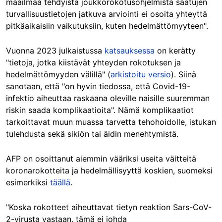
maailmaa tehdyistä joukkorokotusohjelmista saatujen
turvallisuustietojen jatkuva arviointi ei osoita yhteyttä
pitkäaikaisiin vaikutuksiin, kuten hedelmättömyyteen".
Vuonna 2023 julkaistussa
katsauksessa
on kerätty
"tietoja, jotka kiistävät yhteyden rokotuksen ja
hedelmättömyyden välillä" (
arkistoitu versio
). Siinä
sanotaan, että "on hyvin tiedossa, että Covid-19-
infektio aiheuttaa raskaana oleville naisille suuremman
riskin saada komplikaatioita". Nämä komplikaatiot
tarkoittavat muun muassa tarvetta tehohoidolle, istukan
tulehdusta sekä sikiön tai äidin menehtymistä.
AFP on osoittanut aiemmin vääriksi useita väitteitä
koronarokotteita ja hedelmällisyyttä koskien, suomeksi
esimerkiksi
täällä
.
"Koska rokotteet aiheuttavat tietyn reaktion Sars-CoV-
2-virusta vastaan, tämä ei johda