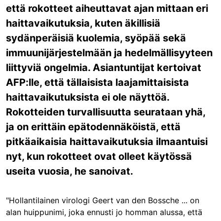
että rokotteet aiheuttavat ajan mittaan eri
haittavaikutuksia, kuten äkillisiä
sydänperäisiä kuolemia, syöpää sekä
immuunijärjestelmään ja hedelmällisyyteen
liittyviä ongelmia. Asiantuntijat kertoivat
AFP:lle, että tällaisista laajamittaisista
haittavaikutuksista ei ole näyttöä.
Rokotteiden turvallisuutta seurataan yhä,
ja on erittäin epätodennäköistä, että
pitkäaikaisia haittavaikutuksia ilmaantuisi
nyt, kun rokotteet ovat olleet käytössä
useita vuosia, he sanoivat.
"Hollantilainen virologi Geert van den Bossche ... on
alan huippunimi, joka ennusti jo homman alussa, että