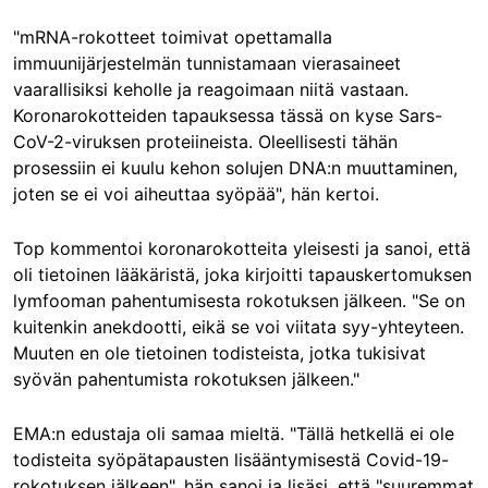
"mRNA-rokotteet toimivat opettamalla
immuunijärjestelmän tunnistamaan vierasaineet
vaarallisiksi keholle ja reagoimaan niitä vastaan.
Koronarokotteiden tapauksessa tässä on kyse Sars-
CoV-2-viruksen proteiineista. Oleellisesti tähän
prosessiin ei kuulu kehon solujen DNA:n muuttaminen,
joten se ei voi aiheuttaa syöpää", hän kertoi.
Top kommentoi koronarokotteita yleisesti ja sanoi, että
oli tietoinen lääkäristä, joka kirjoitti tapauskertomuksen
lymfooman pahentumisesta rokotuksen jälkeen. "Se on
kuitenkin anekdootti, eikä se voi viitata syy-yhteyteen.
Muuten en ole tietoinen todisteista, jotka tukisivat
syövän pahentumista rokotuksen jälkeen."
EMA:n edustaja oli samaa mieltä. "Tällä hetkellä ei ole
todisteita syöpätapausten lisääntymisestä Covid-19-
rokotuksen jälkeen", hän sanoi ja lisäsi, että "suuremmat