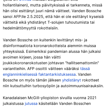
hollantilainen), mutta päivityksissä ei tarkenneta, missä
hän olisi esittänyt juuri nämä väitteet. Vanden Bossche
sanoi AFP:lle 2.5.2025, että hän ei ole esittänyt kyseisiä
väitteitä eikä yhdistänyt T-solujen tuhoutumista tai
hedelmättömyyttä rokotteisiin.
Vanden Bossche on kuitenkin levittänyt mis- ja
disinformaatiota koronarokotteista aiemmin muissa
yhteyksissä. Esimerkiksi pandemian alussa hän julkaisi
avoimen kirjeen, jossa hän väitti
joukkokoronarokotusten johtavan "hallitsemattomiin"
variantteihin. AFP osoitti väitteen vääräksi
tässä
englanninkielisessä faktantarkistuksessa
. Vanden
Bossche on myös tämän jälkeen
yhdistänyt
rokotteet
niin kutsuttuihin turbosyöpiin ja autoimmuunisairauksiin.
Kanadalaisen McGill-yliopiston sivuilla vuonna 2021
julkaistussa
jutussa
käsitellään Vanden Bosschen