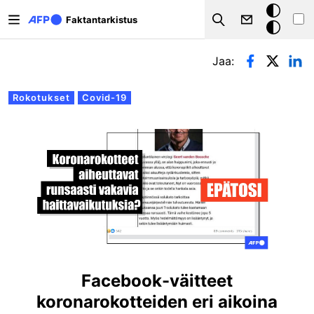
Hyppää pääsisältöön
Tumma
Faktantarkistus
Search
tila
Ensisijaiset välilehdet
Jaa:
Rokotukset
Covid-19
Facebook-väitteet
koronarokotteiden eri aikoina