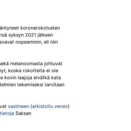
sääntyneet koronarokotusten
ensä syksyn 2021 jälkeen
svavat nopeammin, eli niin
tä sekä melanoomasta johtuvat
t, koska rokotteita ei ole
le kovin laajoja eivätkä kata
ätelmien tekemiseksi tarvitaan
ivat
vastineen
(
arkistoitu versio
)
tietoja
Saksan