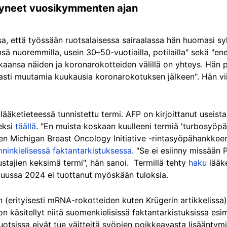
ntyneet vuosikymmenten ajan
ussa, että työssään ruotsalaisessa sairaalassa hän huomasi
sä nuoremmilla, usein 30–50-vuotiailla, potilailla" sekä "e
ansa näiden ja koronarokotteiden välillä on yhteys. Hän pe
vasti muutamia kuukausia koronarokotuksen jälkeen". Hän vi
ääketieteessä tunnistettu termi. AFP on kirjoittanut useista 
eksi
täällä
. "En muista koskaan kuulleeni termiä 'turbosyöpä'
sen Michigan Breast Oncology Initiative -rintasyöpähankkeen 
nninkielisessä faktantarkistuksessa
. "Se ei esiinny missään
ustajien keksimä termi", hän sanoi. Termillä tehty
haku
lääke
ussa 2024 ei tuottanut myöskään tuloksia.
n (erityisesti mRNA-rokotteiden kuten Krügerin artikkelissa)
n käsitellyt niitä suomenkielisissä faktantarkistuksissa esi
uotsissa eivät tue väitteitä syöpien poikkeavasta lisääntymi