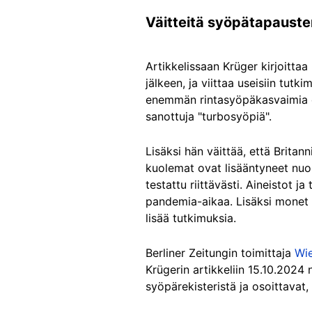
Väitteitä syöpätapausten
Artikkelissaan Krüger kirjoitt
jälkeen, ja viittaa useisiin tu
enemmän rintasyöpäkasvaimia eri
sanottuja "turbosyöpiä".
Lisäksi hän väittää, että Brita
kuolemat ovat lisääntyneet nuor
testattu riittävästi. Aineistot j
pandemia-aikaa. Lisäksi monet t
lisää tutkimuksia.
Berliner Zeitungin toimittaja
Wie
Krügerin artikkeliin 15.10.2024 
syöpärekisteristä ja osoittavat, 