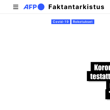
Hyppää pääsisältöön
Faktantarkistus
Ensisijaiset välilehdet
Covid-19
Rokotukset