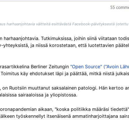
s harhaanjohtavia väitteitä esittävästä Facebook-päivityksestä (otettu
in harhaanjohtavia. Tutkimuksissa, joihin siinä viitataan tod
y-yhteyksistä, ja niissä korostetaan, että luotettavien päät
ierasartikkelina Berliner Zeitungin
"Open Source" ("Avoin Läh
Toimitus käy ehdotukset läpi ja päättää, mitkä niistä julkai
er, on Ruotsiin muuttanut saksalainen patologi. Hän kertoo a
alaisissa sairaaloissa ja yliopistossa.
ronapandemian aikaan, "koska politiikka määräsi tiedettä", 
lkeen työskennellyt itsenäisenä ammatinharjoittajana sair