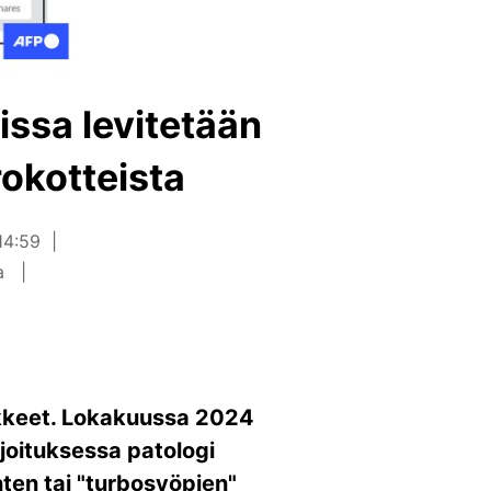
ssa levitetään
rokotteista
14:59
ia
äkkeet. Lokakuussa 2024
joituksessa patologi
nten tai "turbosyöpien"