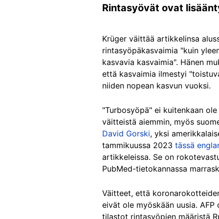
Rintasyövät ovat lisää
Krüger väittää artikkelinsa al
rintasyöpäkasvaimia "kuin yleen
kasvavia kasvaimia". Hänen muka
että kasvaimia ilmestyi "toistu
niiden nopean kasvun vuoksi.
"Turbosyöpä" ei kuitenkaan ole l
väitteistä aiemmin, myös suom
David Gorski
, yksi amerikkalai
tammikuussa 2023
tässä engla
artikkeleissa. Se on rokotevast
PubMed-tietokannassa marrasku
Väitteet, että koronarokotteide
eivät ole myöskään uusia. AFP o
tilastot rintasyöpien määristä R