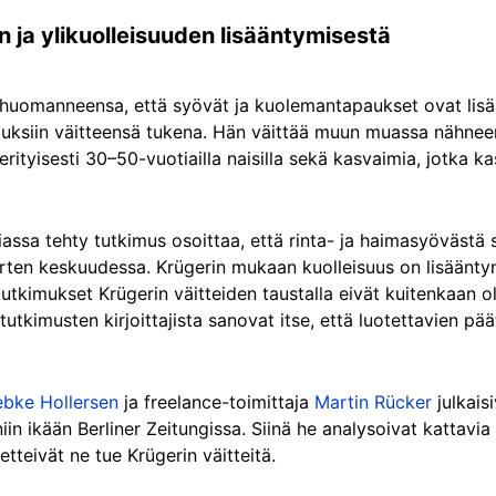
 ja ylikuolleisuuden lisääntymisestä
aa huomanneensa, että syövät ja kuolemantapaukset ovat li
tkimuksiin väitteensä tukena. Hän väittää muun muassa nähne
tyisesti 30–50-vuotiailla naisilla sekä kasvaimia, jotka ka
nniassa tehty tutkimus osoittaa, että rinta- ja haimasyöväs
ten keskuudessa. Krügerin mukaan kuolleisuus on lisääntyny
a tutkimukset Krügerin väitteiden taustalla eivät kuitenkaan o
utkimusten kirjoittajista sanovat itse, että luotettavien pä
bke Hollersen
ja freelance-toimittaja
Martin Rücker
julkais
niin ikään Berliner Zeitungissa. Siinä he analysoivat kattavia
etteivät ne tue Krügerin väitteitä.