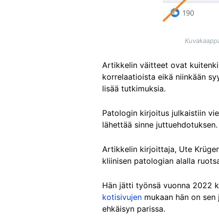
Kuvakaappau
Artikkelin väitteet ovat kuitenk
korrelaatioista eikä niinkään sy
lisää tutkimuksia.
Patologin kirjoitus julkaistiin v
lähettää sinne juttuehdotuksen. 
Artikkelin kirjoittaja, Ute Krüg
kliinisen patologian alalla ruots
Hän jätti työnsä vuonna 2022 ko
kotisivujen
mukaan hän on sen jä
ehkäisyn parissa.