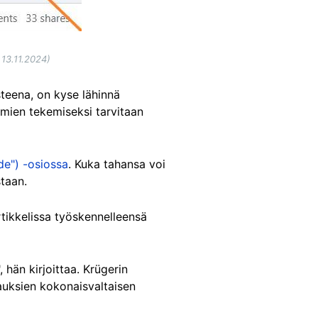
 13.11.2024)
isteena, on kyse lähinnä
elmien tekemiseksi tarvitaan
de") -osiossa
. Kuka tahansa voi
staan.
rtikkelissa työskennelleensä
hän kirjoittaa. Krügerin
auksien kokonaisvaltaisen