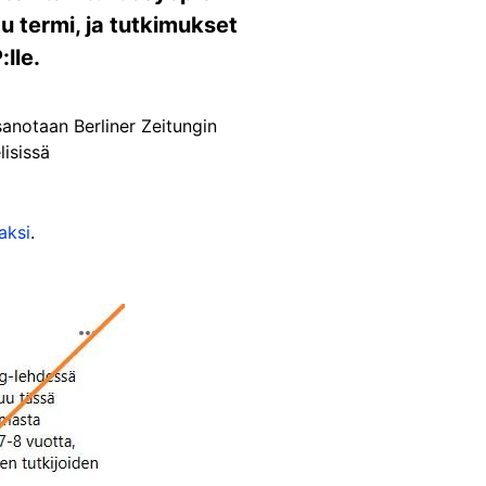
tu termi, ja tutkimukset
lle.
 sanotaan Berliner Zeitungin
isissä
aksi
.