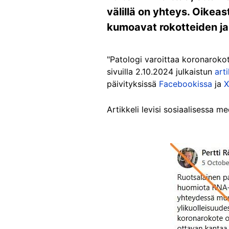
välillä on yhteys. Oikeas
kumoavat rokotteiden ja 
"Patologi varoittaa koronarokott
sivuilla 2.10.2024 julkaistun
arti
päivityksissä
Facebookissa
ja
X
Artikkeli levisi sosiaalisessa m
Image