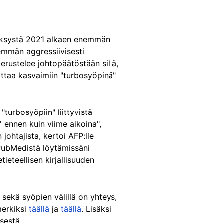
 syksystä 2021 alkaen enemmän
nemmän aggressiivisesti
rustelee johtopäätöstään sillä,
ittaa kasvaimiin "turbosyöpinä"
"turbosyöpiin" liittyvistä
 ennen kuin viime aikoina",
johtajista, kertoi AFP:lle
 PubMedistä löytämissäni
tieteellisen kirjallisuuden
 sekä syöpien välillä on yhteys,
merkiksi
täällä
ja
täällä
. Lisäksi
sestä.