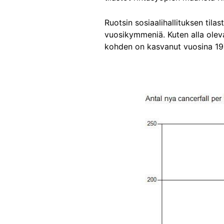
Ruotsin sosiaalihallituksen tila
vuosikymmeniä. Kuten alla olev
kohden on kasvanut vuosina 1
Image