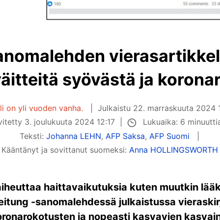
anomalehden vierasartikkeli
äitteitä syövästä ja korona
li on yli vuoden vanha.
Julkaistu
22. marraskuuta 2024 
Lukuaika: 6 minuutt
vitetty
3. joulukuuta 2024 12:17
Teksti:
Johanna LEHN
,
AFP Saksa
,
AFP Suomi
Kääntänyt ja sovittanut suomeksi:
Anna HOLLINGSWORTH
aiheuttaa haittavaikutuksia kuten muutkin lä
eitung -sanomalehdessä julkaistussa vieraskir
koronarokotusten ja nopeasti kasvavien kasvai