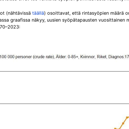
stot (nähtävissä
täällä
) osoittavat, että rintasyöpien määrä o
assa graafissa näkyy, uusien syöpätapausten vuosittainen 
970–2023: