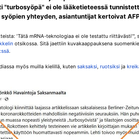
ti "turbosyöpä" ei ole lääketieteessä tunnistet
syöpien yhteyden, asiantuntijat kertoivat AFP:
eista: 'Tätä mRNA-teknologiaa ei ole testattu riittävästi'",
kkelin
otsikossa. Sitä jaettiin kuvakaappauksena suomenkiel
:ssä
.
ediassa myös muilla kielillä, kuten
saksaksi
,
ruotsiksi
ja
kreik