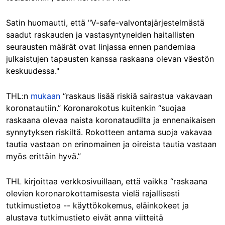
Satin huomautti, että "V-safe-valvontajärjestelmästä
saadut raskauden ja vastasyntyneiden haitallisten
seurausten määrät ovat linjassa ennen pandemiaa
julkaistujen tapausten kanssa raskaana olevan väestön
keskuudessa."
THL:n
mukaan
“raskaus lisää riskiä sairastua vakavaan
koronatautiin.” Koronarokotus kuitenkin “suojaa
raskaana olevaa naista koronataudilta ja ennenaikaisen
synnytyksen riskiltä. Rokotteen antama suoja vakavaa
tautia vastaan on erinomainen ja oireista tautia vastaan
myös erittäin hyvä.”
THL kirjoittaa verkkosivuillaan, että vaikka “raskaana
olevien koronarokottamisesta vielä rajallisesti
tutkimustietoa -- käyttökokemus, eläinkokeet ja
alustava tutkimustieto eivät anna viitteitä