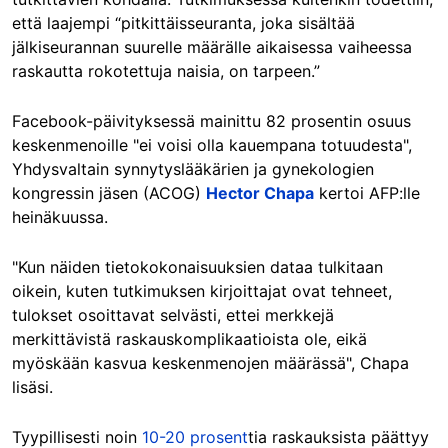
että laajempi “pitkittäisseuranta, joka sisältää
jälkiseurannan suurelle määrälle aikaisessa vaiheessa
raskautta rokotettuja naisia, on tarpeen.”
Facebook-päivityksessä mainittu 82 prosentin osuus
keskenmenoille "ei voisi olla kauempana totuudesta",
Yhdysvaltain synnytyslääkärien ja gynekologien
kongressin jäsen (ACOG)
Hector Chapa
kertoi AFP:lle
heinäkuussa.
"Kun näiden tietokokonaisuuksien dataa tulkitaan
oikein, kuten tutkimuksen kirjoittajat ovat tehneet,
tulokset osoittavat selvästi, ettei merkkejä
merkittävistä raskauskomplikaatioista ole, eikä
myöskään kasvua keskenmenojen määrässä", Chapa
lisäsi.
Tyypillisesti noin
10-20 prosent
tia raskauksista päättyy