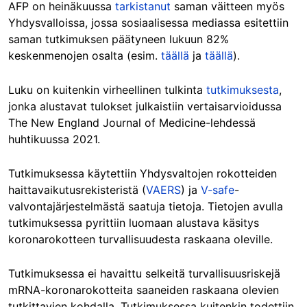
AFP on heinäkuussa
tarkistanut
saman väitteen myös
Yhdysvalloissa, jossa sosiaalisessa mediassa esitettiin
saman tutkimuksen päätyneen lukuun 82%
keskenmenojen osalta (esim.
täällä
ja
täällä
).
Luku on kuitenkin virheellinen tulkinta
tutkimuksesta
,
jonka alustavat tulokset julkaistiin vertaisarvioidussa
The New England Journal of Medicine-lehdessä
huhtikuussa 2021.
Tutkimuksessa käytettiin Yhdysvaltojen rokotteiden
haittavaikutusrekisteristä (
VAERS
) ja
V-safe
-
valvontajärjestelmästä saatuja tietoja. Tietojen avulla
tutkimuksessa pyrittiin luomaan alustava käsitys
koronarokotteen turvallisuudesta raskaana oleville.
Tutkimuksessa ei havaittu selkeitä turvallisuusriskejä
mRNA-koronarokotteita saaneiden raskaana olevien
tutkittavien kohdalla. Tutkimuksessa kuitenkin todettiin,