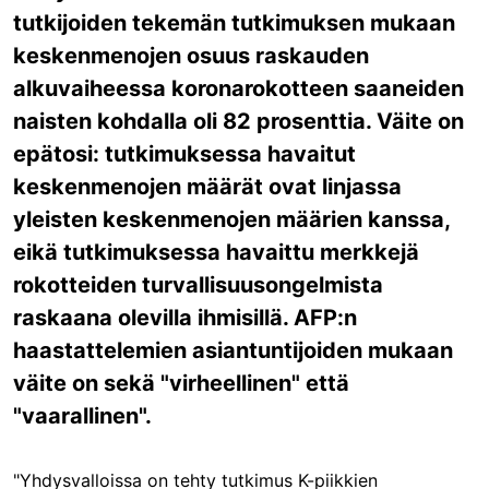
tutkijoiden tekemän tutkimuksen mukaan
keskenmenojen osuus raskauden
alkuvaiheessa koronarokotteen saaneiden
naisten kohdalla oli 82 prosenttia. Väite on
epätosi: tutkimuksessa havaitut
keskenmenojen määrät ovat linjassa
yleisten keskenmenojen määrien kanssa,
eikä tutkimuksessa havaittu merkkejä
rokotteiden turvallisuusongelmista
raskaana olevilla ihmisillä. AFP:n
haastattelemien asiantuntijoiden mukaan
väite on sekä "virheellinen" että
"vaarallinen".
"Yhdysvalloissa on tehty tutkimus K-piikkien