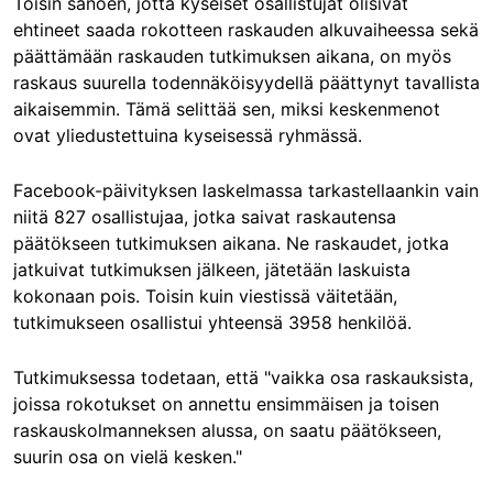
Toisin sanoen, jotta kyseiset osallistujat olisivat
ehtineet saada rokotteen raskauden alkuvaiheessa sekä
päättämään raskauden tutkimuksen aikana, on myös
raskaus suurella todennäköisyydellä päättynyt tavallista
aikaisemmin. Tämä selittää sen, miksi keskenmenot
ovat yliedustettuina kyseisessä ryhmässä.
Facebook-päivityksen laskelmassa tarkastellaankin vain
niitä 827 osallistujaa, jotka saivat raskautensa
päätökseen tutkimuksen aikana. Ne raskaudet, jotka
jatkuivat tutkimuksen jälkeen, jätetään laskuista
kokonaan pois. Toisin kuin viestissä väitetään,
tutkimukseen osallistui yhteensä 3958 henkilöä.
Tutkimuksessa todetaan, että "vaikka osa raskauksista,
joissa rokotukset on annettu ensimmäisen ja toisen
raskauskolmanneksen alussa, on saatu päätökseen,
suurin osa on vielä kesken."