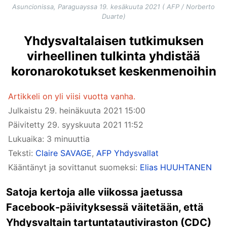
Asuncionissa, Paraguayssa 19. kesäkuuta 2021 ( AFP / Norberto
Duarte)
Yhdysvaltalaisen tutkimuksen
virheellinen tulkinta yhdistää
koronarokotukset keskenmenoihin
Artikkeli on yli viisi vuotta vanha.
Julkaistu
29. heinäkuuta 2021 15:00
Päivitetty
29. syyskuuta 2021 11:52
Lukuaika: 3 minuuttia
Teksti:
Claire SAVAGE
,
AFP Yhdysvallat
Kääntänyt ja sovittanut suomeksi:
Elias HUUHTANEN
Satoja kertoja alle viikossa jaetussa
Facebook-päivityksessä väitetään, että
Yhdysvaltain tartuntatautiviraston (CDC)