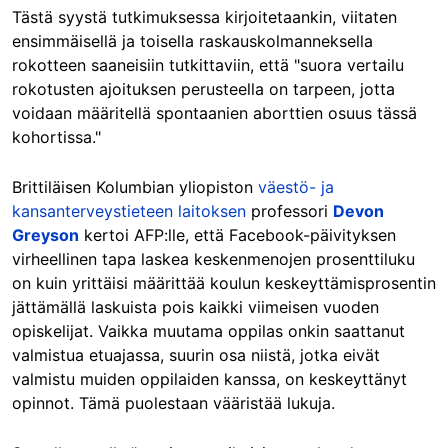
Tästä syystä tutkimuksessa kirjoitetaankin, viitaten
ensimmäisellä ja toisella raskauskolmanneksella
rokotteen saaneisiin tutkittaviin, että "suora vertailu
rokotusten ajoituksen perusteella on tarpeen, jotta
voidaan määritellä spontaanien aborttien osuus tässä
kohortissa."
Brittiläisen Kolumbian yliopiston
väestö- ja
kansanterveystieteen laitoksen
professori
Devon
Greyson
kertoi AFP:lle, että Facebook-päivityksen
virheellinen tapa laskea keskenmenojen prosenttiluku
on kuin yrittäisi määrittää koulun keskeyttämisprosentin
jättämällä laskuista pois kaikki viimeisen vuoden
opiskelijat. Vaikka muutama oppilas onkin saattanut
valmistua etuajassa, suurin osa niistä, jotka eivät
valmistu muiden oppilaiden kanssa, on keskeyttänyt
opinnot. Tämä puolestaan vääristää lukuja.