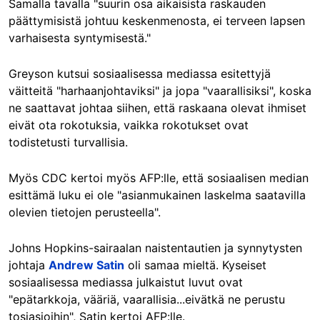
Samalla tavalla "suurin osa aikaisista raskauden
päättymisistä johtuu keskenmenosta, ei terveen lapsen
varhaisesta syntymisestä."
Greyson kutsui sosiaalisessa mediassa esitettyjä
väitteitä "harhaanjohtaviksi" ja jopa "vaarallisiksi", koska
ne saattavat johtaa siihen, että raskaana olevat ihmiset
eivät ota rokotuksia, vaikka rokotukset ovat
todistetusti turvallisia.
Myös CDC kertoi myös AFP:lle, että sosiaalisen median
esittämä luku ei ole "asianmukainen laskelma saatavilla
olevien tietojen perusteella".
Johns Hopkins-sairaalan naistentautien ja synnytysten
johtaja
Andrew Satin
oli samaa mieltä. Kyseiset
sosiaalisessa mediassa julkaistut luvut ovat
"epätarkkoja, vääriä, vaarallisia...eivätkä ne perustu
tosiasioihin", Satin kertoi AFP:lle.