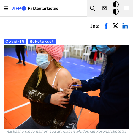
Hyppää pääsisältöön
Tumma
Faktantarkistus
Search
tila
Ensisijaiset välilehdet
Jaa:
Covid-19
Rokotukset
Raskaana oleva nainen saa annoksen Modernan koronarokotetta