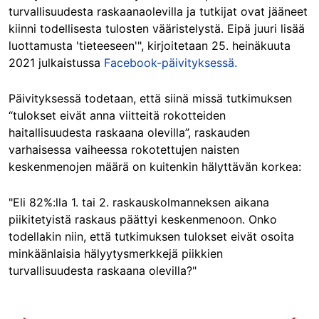
turvallisuudesta raskaanaolevilla ja tutkijat ovat jääneet
kiinni todellisesta tulosten vääristelystä. Eipä juuri lisää
luottamusta 'tieteeseen'", kirjoitetaan 25. heinäkuuta
2021 julkaistussa
Facebook-päivityksessä.
Päivityksessä todetaan, että siinä missä tutkimuksen
“tulokset eivät anna viitteitä rokotteiden
haitallisuudesta raskaana olevilla”, raskauden
varhaisessa vaiheessa rokotettujen naisten
keskenmenojen määrä on kuitenkin hälyttävän korkea:
"Eli 82%:lla 1. tai 2. raskauskolmanneksen aikana
piikitetyistä raskaus päättyi keskenmenoon. Onko
todellakin niin, että tutkimuksen tulokset eivät osoita
minkäänlaisia hälyytysmerkkejä piikkien
turvallisuudesta raskaana olevilla?"