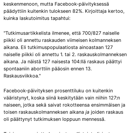
keskenmenoon, mutta
Facebook-päivityksessä
päädyttiin kuitenkin tulokseen 82%. Kirjoittaja kertoo,
kuinka laskutoimitus tapahtui:
"Tutkimusartikkelista ilmenee, että 700/827 naiselle
piikki oli annettu raskauden viimeisen kolmanneksen
aikana. Eli tutkimuspopulaatiosta ainoastaan 127
naiselle piikki oli annettu 1. tai 2. raskauskolmanneksen
aikana. Ja näistä 127 naisesta 104:llä raskaus päättyi
spontaaniin aborttiin pääosin ennen 13.
Raskausviikkoa."
Facebook-päivityksen prosenttiluku on kuitenkin
vääristynyt, koska siinä keskitytään vain niihin 127:n
naiseen, jotka sekä saivat rokotteensa ensimmäisen ja
toisen raskauskolmanneksen aikana
ja
joiden raskaus
oli päättynyt tutkimuksen loppuun mennessä.