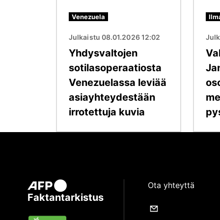
Venezuela
Ilm
Julkaistu 08.01.2026 12:02
Jul
Yhdysvaltojen
Va
sotilasoperaatiosta
Ja
Venezuelassa leviää
oso
asiayhteydestään
me
irrotettuja kuvia
py
Ota yhteyttä
Faktantarkistus