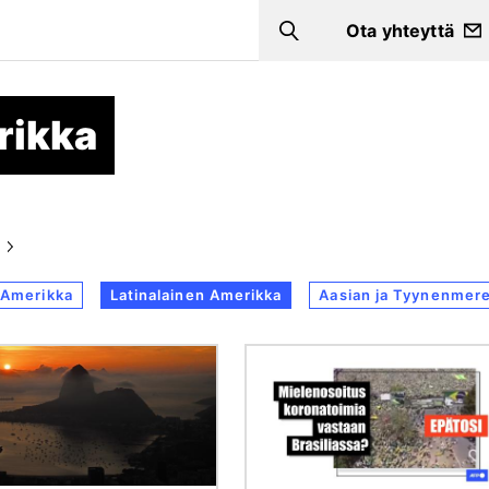
Ota yhteyttä
Search
rikka
-Amerikka
Latinalainen Amerikka
Aasian ja Tyynenmere
Kuva