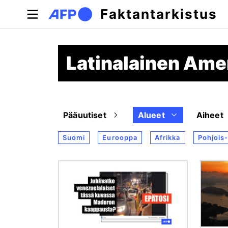
Hyppää pääsisältöön
Faktantarkistus
Latinalainen Ame
Pääuutiset
Alueet
Aiheet
Suomi
Eurooppa
Afrikka
Pohjois
Kuva
Kuva