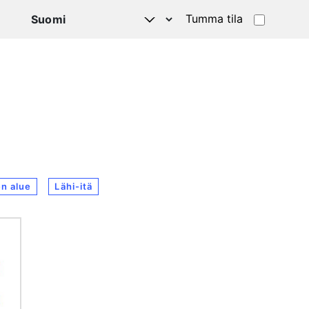
Tumma tila
n alue
Lähi-itä