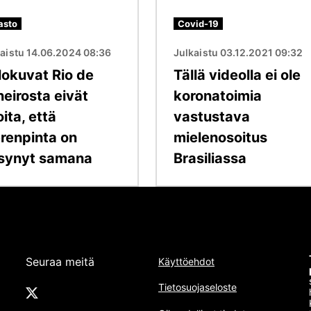
asto
Covid-19
kaistu 14.06.2024 08:36
Julkaistu 03.12.2021 09:32
lokuvat Rio de
Tällä videolla ei ole
neirosta eivät
koronatoimia
ita, että
vastustava
renpinta on
mielenosoitus
synyt samana
Brasiliassa
Seuraa meitä
Käyttöehdot
Tietosuojaseloste