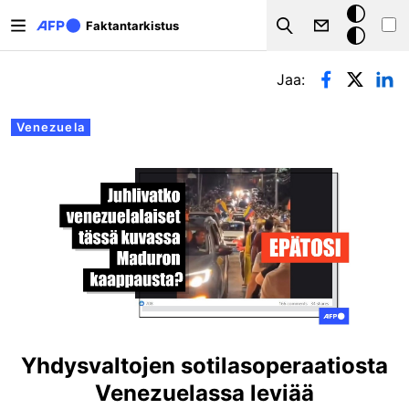
Hyppää pääsisältöön
Tumma
Faktantarkistus
Search
tila
Ensisijaiset välilehdet
Jaa:
Venezuela
Yhdysvaltojen sotilasoperaatiosta
Venezuelassa leviää