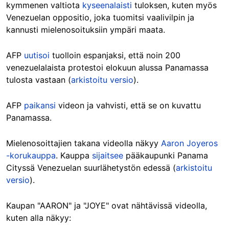
kymmenen valtiota
kyseenalaisti
tuloksen, kuten myös
Venezuelan oppositio, joka tuomitsi vaalivilpin ja
kannusti mielenosoituksiin ympäri maata.
AFP
uutisoi
tuolloin espanjaksi, että noin 200
venezuelalaista protestoi elokuun alussa Panamassa
tulosta vastaan (
arkistoitu versio
).
AFP
paikansi
videon ja vahvisti, että se on kuvattu
Panamassa.
Mielenosoittajien takana videolla näkyy
Aaron Joyeros
-korukauppa
. Kauppa
sijaitsee
pääkaupunki Panama
Cityssä Venezuelan suurlähetystön edessä (
arkistoitu
versio
).
Kaupan "AARON" ja "JOYE" ovat nähtävissä videolla,
kuten alla näkyy: