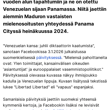
vuoden alun tapahtumiin ja ne on otettu
Venezuelan sijaan Panamassa. Niitä jaettiin
aiemmin Maduron vastaisten
mielenosoitusten yhteydessä Panama
Cityssä heinäkuussa 2024.
"Venezuelan kansa: juhlii diktaattorin kaatumista",
sanotaan Facebookissa 3.1.2026 julkaistussa
suomenkielisessä
päivityksessä
. "Mielensä pahoittaneita
ovat: Ylen toimittajat, kansainvälisen oikeuden
'asiantuntijat' ja eurooppalaiset vasemmistopoliitikot."
Päivityksessä olevassa kuvassa näkyy ihmisjoukko
kadulla ja Venezuelan lippuja. Kuvaan lisätyssä tekstissä
lukee "Libertad Libertad" eli "vapaus" espanjaksi.
Samanlaisia päivityksiä jaettiin suomeksi yhteensä
kymmeniä kertoja, ja Facebookin lisäksi ne levisivät