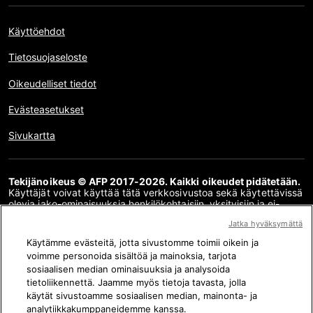
Käyttöehdot
Tietosuojaseloste
Oikeudelliset tiedot
Evästeasetukset
Sivukartta
Tekijänoikeus © AFP 2017-2026. Kaikki oikeudet pidätetään.
Käyttäjät voivat käyttää tätä verkkosivustoa sekä käytettävissä
olevia jako-ominaisuuksia henkilökohtaisiin, yksityisiin ja ei-
kaupallisiin tarkoituksiin. Kaikki muu käyttö, erityisesti tämän
Jatka hyväksymättä
verkkosivuston sisällön jäljentäminen, välittäminen yleisölle tai
jakelu kokonaan tai osittain, mihin tahansa muuhun
Käytämme evästeitä, jotta sivustomme toimii oikein ja
tarkoitukseen ja/tai millä tahansa muulla tavalla ilman AFP:n
voimme personoida sisältöä ja mainoksia, tarjota
kanssa allekirjoitettua erityistä lisenssisopimusta on
sosiaalisen median ominaisuuksia ja analysoida
ehdottomasti kielletty. Faktantarkistusten sisältämää tai niihin
linkkien kautta sisältyvää asiasisältöä esitetään siinä määrin kuin
tietoliikennettä. Jaamme myös tietoja tavasta, jolla
se on tarpeen kyseisiä sisältöjä koskevan faktantarkistuksen
käytät sivustoamme sosiaalisen median, mainonta- ja
ymmärtämiseksi. AFP ei ole saanut oikeuksia kyseisen
analytiikkakumppaneidemme kanssa.