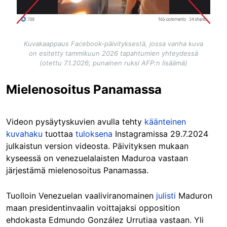
Kuvakaappaus Facebook-päivityksestä, jossa vanha kuva
on esitetty tammikuun 2026 tapahtumien yhteydessä
(otettu 7.1.2026; punainen ruksi AFP:n lisäämä)
Mielenosoitus Panamassa
Videon pysäytyskuvien avulla tehty
käänteinen
kuvahaku
tuottaa
tuloksena
Instagramissa 29.7.2024
julkaistun version videosta. Päivityksen mukaan
kyseessä on venezuelalaisten Maduroa vastaan
järjestämä mielenosoitus Panamassa.
Tuolloin Venezuelan vaaliviranomainen
julisti
Maduron
maan presidentinvaalin voittajaksi opposition
ehdokasta Edmundo González Urrutiaa vastaan. Yli