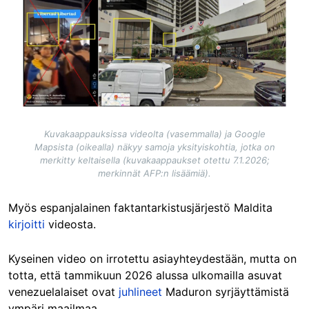
Kuvakaappauksissa videolta (vasemmalla) ja Google
Mapsista (oikealla) näkyy samoja yksityiskohtia, jotka on
merkitty keltaisella (kuvakaappaukset otettu 7.1.2026;
merkinnät AFP:n lisäämiä).
Myös espanjalainen faktantarkistusjärjestö Maldita
kirjoitti
videosta.
Kyseinen video on irrotettu asiayhteydestään, mutta on
totta, että tammikuun 2026 alussa ulkomailla asuvat
venezuelalaiset ovat
juhlineet
Maduron syrjäyttämistä
ympäri maailmaa.