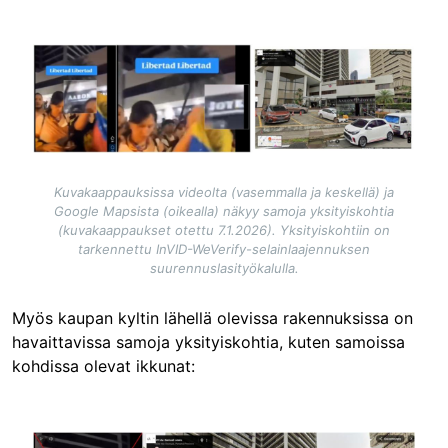
Image
Kuvakaappauksissa videolta (vasemmalla ja keskellä) ja
Google Mapsista (oikealla) näkyy samoja yksityiskohtia
(kuvakaappaukset otettu 7.1.2026). Yksityiskohtiin on
tarkennettu InVID-WeVerify-selainlaajennuksen
suurennuslasityökalulla.
Myös kaupan kyltin lähellä olevissa rakennuksissa on
havaittavissa samoja yksityiskohtia, kuten samoissa
kohdissa olevat ikkunat:
Image