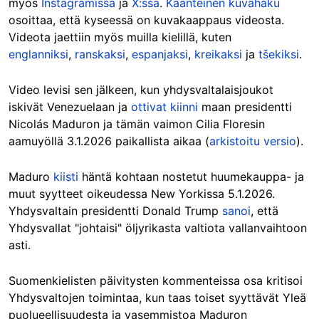
myös
Instagramissa
ja
X:ssä
.
Käänteinen kuvahaku
osoittaa, että kyseessä on kuvakaappaus videosta.
Videota jaettiin myös muilla kielillä, kuten
englanniksi
,
ranskaksi
,
espanjaksi
,
kreikaksi
ja
tšekiksi
.
Video levisi sen jälkeen, kun yhdysvaltalaisjoukot
iskivät Venezuelaan ja
ottivat kiinni
maan presidentti
Nicolás Maduron ja tämän vaimon Cilia Floresin
aamuyöllä 3.1.2026 paikallista aikaa (
arkistoitu versio
).
Maduro
kiisti
häntä kohtaan nostetut huumekauppa- ja
muut syytteet oikeudessa New Yorkissa 5.1.2026.
Yhdysvaltain presidentti Donald Trump
sanoi
, että
Yhdysvallat "johtaisi" öljyrikasta valtiota vallanvaihtoon
asti.
Suomenkielisten päivitysten kommenteissa osa kritisoi
Yhdysvaltojen toimintaa, kun taas toiset syyttävät Yleä
puolueellisuudesta ja vasemmistoa Maduron