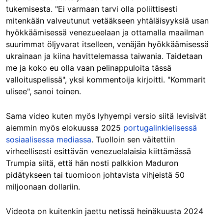
tukemisesta. "Ei varmaan tarvi olla poliittisesti
mitenkään valveutunut vetääkseen yhtäläisyyksiä usan
hyökkäämisessä venezueelaan ja ottamalla maailman
suurimmat öljyvarat itselleen, venäjän hyökkäämisessä
ukrainaan ja kiina havittelemassa taiwania. Taidetaan
me ja koko eu olla vaan pelinappuloita tässä
valloituspelissä", yksi kommentoija kirjoitti. "Kommarit
ulisee", sanoi toinen.
Sama video kuten myös lyhyempi versio siitä levisivät
aiemmin myös elokuussa 2025
portugalinkielisessä
sosiaalisessa mediassa
. Tuolloin sen väitettiin
virheellisesti esittävän venezuelalaisia kiittämässä
Trumpia siitä, että hän nosti palkkion Maduron
pidätykseen tai tuomioon johtavista vihjeistä 50
miljoonaan dollariin.
Videota on kuitenkin jaettu netissä heinäkuusta 2024