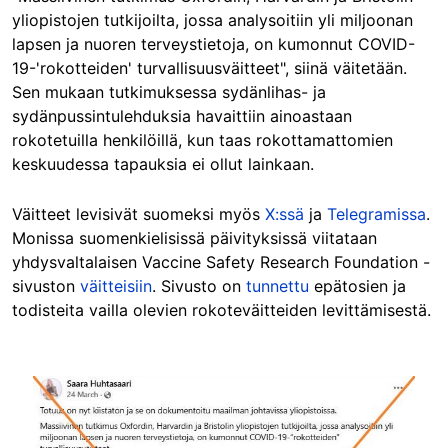
yliopistojen tutkijoilta, jossa analysoitiin yli miljoonan
lapsen ja nuoren terveystietoja, on kumonnut COVID-
19-'rokotteiden' turvallisuusväitteet", siinä väitetään.
Sen mukaan tutkimuksessa sydänlihas- ja
sydänpussintulehduksia havaittiin ainoastaan
rokotetuilla henkilöillä, kun taas rokottamattomien
keskuudessa tapauksia ei ollut lainkaan.
Väitteet levisivät suomeksi myös
X:ssä
ja
Telegramissa
.
Monissa suomenkielisissä päivityksissä viitataan
yhdysvaltalaisen Vaccine Safety Research Foundation -
sivuston
väitteisiin
. Sivusto on
tunnettu
epätosien ja
todisteita vailla olevien rokoteväitteiden levittämisestä.
Image