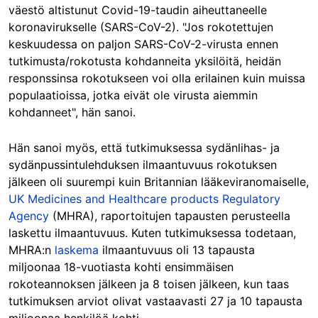
väestö altistunut Covid-19-taudin aiheuttaneelle
koronavirukselle (SARS-CoV-2). "Jos rokotettujen
keskuudessa on paljon SARS-CoV-2-virusta ennen
tutkimusta/rokotusta kohdanneita yksilöitä, heidän
responssinsa rokotukseen voi olla erilainen kuin muissa
populaatioissa, jotka eivät ole virusta aiemmin
kohdanneet", hän sanoi.
Hän sanoi myös, että tutkimuksessa sydänlihas- ja
sydänpussintulehduksen ilmaantuvuus rokotuksen
jälkeen oli suurempi kuin Britannian lääkeviranomaiselle,
UK Medicines and Healthcare products Regulatory
Agency
(MHRA), raportoitujen tapausten perusteella
laskettu ilmaantuvuus. Kuten tutkimuksessa todetaan,
MHRA:n
laskema
ilmaantuvuus oli 13 tapausta
miljoonaa 18-vuotiasta kohti ensimmäisen
rokoteannoksen jälkeen ja 8 toisen jälkeen, kun taas
tutkimuksen arviot olivat vastaavasti 27 ja 10 tapausta