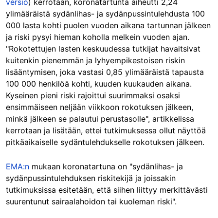
versio
) kerrotaan, koronatartunta aiheutti 2,24
ylimääräistä sydänlihas- ja sydänpussintulehdusta 100
000 lasta kohti puolen vuoden aikana tartunnan jälkeen
ja riski pysyi hieman koholla melkein vuoden ajan.
"Rokotettujen lasten keskuudessa tutkijat havaitsivat
kuitenkin pienemmän ja lyhyempikestoisen riskin
lisääntymisen, joka vastasi 0,85 ylimääräistä tapausta
100 000 henkilöä kohti, kuuden kuukauden aikana.
Kyseinen pieni riski rajoittui suurimmaksi osaksi
ensimmäiseen neljään viikkoon rokotuksen jälkeen,
minkä jälkeen se palautui perustasolle", artikkelissa
kerrotaan ja lisätään, ettei tutkimuksessa ollut näyttöä
pitkäaikaiselle sydäntulehdukselle rokotuksen jälkeen.
EMA:n
mukaan koronatartuna on "sydänlihas- ja
sydänpussintulehduksen riskitekijä ja joissakin
tutkimuksissa esitetään, että siihen liittyy merkittävästi
suurentunut sairaalahoidon tai kuoleman riski".