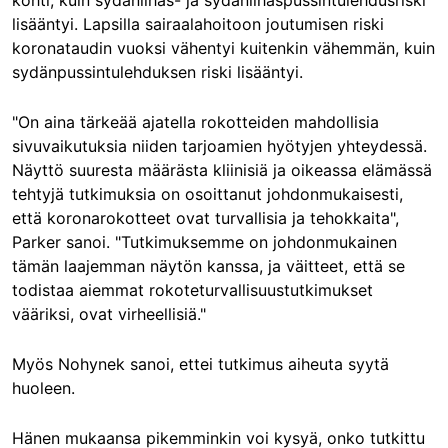
kohti, kuin sydänlihas- ja sydänlihaspussintulehdusriski
lisääntyi. Lapsilla sairaalahoitoon joutumisen riski
koronataudin vuoksi vähentyi kuitenkin vähemmän, kuin
sydänpussintulehduksen riski lisääntyi.
"On aina tärkeää ajatella rokotteiden mahdollisia
sivuvaikutuksia niiden tarjoamien hyötyjen yhteydessä.
Näyttö suuresta määrästa kliinisiä ja oikeassa elämässä
tehtyjä tutkimuksia on osoittanut johdonmukaisesti,
että koronarokotteet ovat turvallisia ja tehokkaita",
Parker sanoi. "Tutkimuksemme on johdonmukainen
tämän laajemman näytön kanssa, ja väitteet, että se
todistaa aiemmat rokoteturvallisuustutkimukset
vääriksi, ovat virheellisiä."
Myös Nohynek sanoi, ettei tutkimus aiheuta syytä
huoleen.
Hänen mukaansa pikemminkin voi kysyä, onko tutkittu