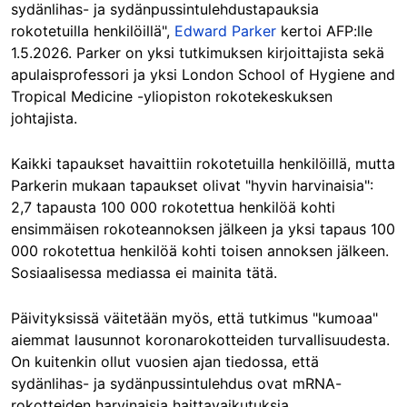
sydänlihas- ja sydänpussintulehdustapauksia
rokotetuilla henkilöillä",
Edward Parker
kertoi AFP:lle
1.5.2026. Parker on yksi tutkimuksen kirjoittajista sekä
apulaisprofessori ja yksi London School of Hygiene and
Tropical Medicine -yliopiston rokotekeskuksen
johtajista.
Kaikki tapaukset havaittiin rokotetuilla henkilöillä, mutta
Parkerin mukaan tapaukset olivat "hyvin harvinaisia":
2,7 tapausta 100 000 rokotettua henkilöä kohti
ensimmäisen rokoteannoksen jälkeen ja yksi tapaus 100
000 rokotettua henkilöä kohti toisen annoksen jälkeen.
Sosiaalisessa mediassa ei mainita tätä.
Päivityksissä väitetään myös, että tutkimus "kumoaa"
aiemmat lausunnot koronarokotteiden turvallisuudesta.
On kuitenkin ollut vuosien ajan tiedossa, että
sydänlihas- ja sydänpussintulehdus ovat mRNA-
rokotteiden harvinaisia haittavaikutuksia.