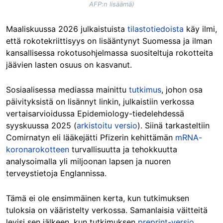
AFP:n lisäämä)
Maaliskuussa 2026 julkaistuista
tilastotiedoista
käy ilmi,
että rokotekriittisyys on lisääntynyt Suomessa ja ilman
kansallisessa rokotusohjelmassa suositeltuja rokotteita
jäävien lasten osuus on kasvanut.
Sosiaalisessa mediassa mainittu
tutkimus
, johon osa
päivityksistä on lisännyt linkin, julkaistiin verkossa
vertaisarvioidussa Epidemiology-tiedelehdessä
syyskuussa 2025 (
arkistoitu versio
). Siinä tarkasteltiin
Comirnatyn eli lääkejätti Pfizerin kehittämän
mRNA-
koronarokotteen
turvallisuutta ja tehokkuutta
analysoimalla yli miljoonan lapsen ja nuoren
terveystietoja Englannissa.
Tämä ei ole ensimmäinen kerta, kun tutkimuksen
tuloksia on vääristelty verkossa. Samanlaisia väitteitä
levisi sen jälkeen, kun tutkimuksen
preprint-versio