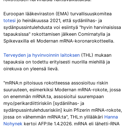
Euroopan lääkeviraston (EMA) turvallisuuskomitea
totesi
jo heinäkuussa 2021, että sydänlihas- ja
sydänpussintulehdusta voi esiintyä "hyvin harvinaisissa
tapauksissa" rokottamisen jälkeen Comirnatylla ja
Spikevaxilla eli Modernan mRNA-koronarokotteella.
Terveyden ja hyvinvoinnin laitoksen
(THL) mukaan
tapauksia on todettu erityisesti nuorilla miehillä ja
oirekuva on yleensä lievä.
"mRNA:n pitoisuus rokotteessa assosioituu riskin
suuruuteen, esimerkiksi Modernan mRNA-rokote, jossa
on enemmän mRNA:ta, assosioitui suurempaan
myo/perikardiittiriskiin [sydänlihas- ja
sydänpussintulehdusriskiin] kuin Pfizerin mRNA-rokote,
jossa on vähemmän mRNA:ta", THL:n ylilääkäri
Hanna
Nohynek
kertoi AFP:lle 1.4.2026. mRNA eli lähetti-RNA