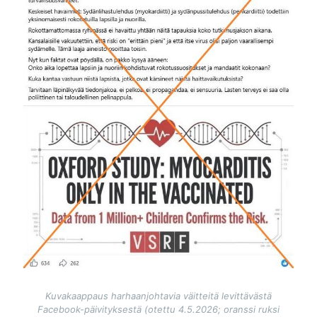
Kuvakaappaus harhaanjohtavia väitteitä levittävästä
Facebook-päivityksestä (otettu 4.5.2026; oranssi ruksi