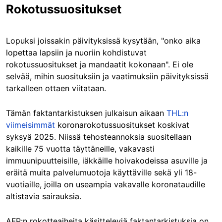
Rokotussuositukset
Lopuksi joissakin päivityksissä kysytään, "onko aika
lopettaa lapsiin ja nuoriin kohdistuvat
rokotussuositukset ja mandaatit kokonaan". Ei ole
selvää, mihin suosituksiin ja vaatimuksiin päivityksissä
tarkalleen ottaen viitataan.
Tämän faktantarkistuksen julkaisun aikaan
THL:n
viimeisimmät
koronarokotussuositukset koskivat
syksyä 2025. Niissä tehosteannoksia suositellaan
kaikille 75 vuotta täyttäneille, vakavasti
immuunipuutteisille, iäkkäille hoivakodeissa asuville ja
eräitä muita palvelumuotoja käyttäville sekä yli 18-
vuotiaille, joilla on useampia vakavalle koronataudille
altistavia sairauksia.
AFP:n rokotteaiheita käsitteleviä faktantarkistuksia on