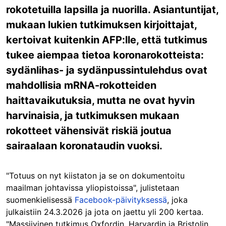
rokotetuilla lapsilla ja nuorilla. Asiantuntijat,
mukaan lukien tutkimuksen kirjoittajat,
kertoivat kuitenkin AFP:lle, että tutkimus
tukee aiempaa tietoa koronarokotteista:
sydänlihas- ja sydänpussintulehdus ovat
mahdollisia mRNA-rokotteiden
haittavaikutuksia, mutta ne ovat hyvin
harvinaisia, ja tutkimuksen mukaan
rokotteet vähensivät riskiä joutua
sairaalaan koronataudin vuoksi.
"Totuus on nyt kiistaton ja se on dokumentoitu
maailman johtavissa yliopistoissa", julistetaan
suomenkielisessä
Facebook-päivityksessä
, joka
julkaistiin 24.3.2026 ja jota on jaettu yli 200 kertaa.
"Massiivinen tutkimus Oxfordin, Harvardin ja Bristolin