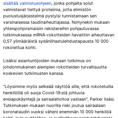
sisältää valmistusohjeen
, jonka pohjalta solut
valmistavat tiettyä proteiinia, jotta elimistön
puolustusjärjestelmä pystyisi tunnistamaan sen
varsinaisessa taudinaiheuttajassa. Nohynekin mukaan
yhteispohjoismaisiin rekistereihin pohjautuvassa
tutkimuksessa mRNA-rokotteiden havaittiin aiheuttavan
0,57 ylimääräistä sydänlihastulehdustapausta 10 000
rokotettua kohti.
Lisäksi asiantuntijoiden mukaan tutkimus on
johdonmukainen aiempien rokotteiden turvallisuutta
koskevien tutkimusten kanssa.
"Löysimme myös selkeää näyttöä sille, että rokotetuilla
henkilöillä oli suoja Covid-19:stä johtuvia
ensiapukäyntejä ja sairaalahoitoa vastaan", Parker lisäsi.
Tutkimuksen mukaan nuorilla riski joutua sairaalaan
koronataudin vuoksi väheni enemmän 10 000 henkilöä