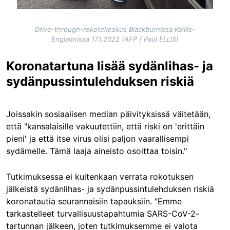
Drive-through-rokotekeskus Blackburnissa Koillis-
Englannissa 17.1.2022 (AFP / Paul ELLIS)
Koronatartuna lisää sydänlihas- ja
sydänpussintulehduksen riskiä
Joissakin sosiaalisen median päivityksissä väitetään,
että "kansalaisille vakuutettiin, että riski on 'erittäin
pieni' ja että itse virus olisi paljon vaarallisempi
sydämelle. Tämä laaja aineisto osoittaa toisin."
Tutkimuksessa ei kuitenkaan verrata rokotuksen
jälkeistä sydänlihas- ja sydänpussintulehduksen riskiä
koronatautia seurannaisiin tapauksiin. "Emme
tarkastelleet turvallisuustapahtumia SARS-CoV-2-
tartunnan jälkeen, joten tutkimuksemme ei valota