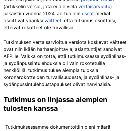
(artikkelin versio, jota ei ole vielä
vertaisarvioitu
)
julkaistiin vuonna 2024. Jo tuolloin
useat
mediat
osoittivat vääriksi
väitteet
, että tutkimus osoittaisi,
etteivät rokotteet ole turvallisia.
Tutkimuksen vertaisarvioitua versiota koskevat väitteet
ovat niin ikään harhaanjohtavia, asiantuntijat sanoivat
AFP:lle. Vaikka on totta, että tutkimuksessa sydänlihas-
ja sydänpussintulehduksia oli vain rokotetuilla
henkilöillä, tutkimus tukee aiempia tuloksia
koronarokotteiden turvallisuudesta, ja sydänlihas- ja
sydänpussintulehdustapaukset olivat harvinaisia.
Tutkimus on linjassa aiempien
tulosten kanssa
"Tutkimuksessamme dokumentoitiin pieni määrä