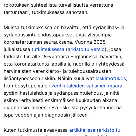
rokotuksen suhteellista turvallisuutta verrattuna
tartuntaan", tutkimuksessa sanotaan.
Muissa tutkimuksissa on havaittu, että sydänlihas- ja
sydänpussintulehdustapaukset ovat yleisempiä
koronatartunnan seurauksena. Vuonna 2025
julkaistussa
tutkimuksessa
(
arkistoitu versio
), jossa
tarkasteltiin alle 18-vuotiaita Englannissa, havaittiin,
että koronatartunta lapsilla ja nuorilla oli yhteydessä
harvinaisten verenkierto- ja tulehdussairausten
lisääntyneeseen riskiin. Näihin kuuluivat
laskimotukos
,
trombosytopenia eli
verihiutaleiden vähäinen määrä
,
sydänlihastulehdus ja sydänpussintulehdus, ja niitä
esiintyi erityisesti ensimmäisen kuukauden aikana
diagnoosin jälkeen. Osa riskeistä pysyi kohonneena
jopa vuoden ajan diagnoosin jälkeen.
Kuten tutkimusta avaavassa
artikkelissa
(
arkistoitu