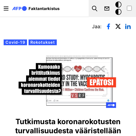
Hyppää pääsisältöön
Tumma
Faktantarkistus
Search
tila
Ensisijaiset välilehdet
Jaa:
Covid-19
Rokotukset
Tutkimusta koronarokotusten
turvallisuudesta vääristellään