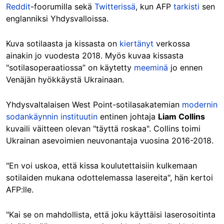
Reddit
-foorumilla sekä
Twitterissä
, kun AFP
tarkisti
sen
englanniksi Yhdysvalloissa.
Kuva sotilaasta ja kissasta on
kiertänyt
verkossa
ainakin jo vuodesta 2018. Myös kuvaa kissasta
"sotilasoperaatiossa” on käytetty
meeminä
jo ennen
Venäjän hyökkäystä Ukrainaan.
Yhdysvaltalaisen West Point-sotilasakatemian
modernin
sodankäynnin instituutin
entinen johtaja
Liam Collins
kuvaili väitteen olevan "täyttä roskaa". Collins toimi
Ukrainan asevoimien neuvonantaja vuosina 2016-2018.
"En voi uskoa, että kissa koulutettaisiin kulkemaan
sotilaiden mukana odottelemassa lasereita", hän kertoi
AFP:lle.
"Kai se on mahdollista, että joku käyttäisi laserosoitinta