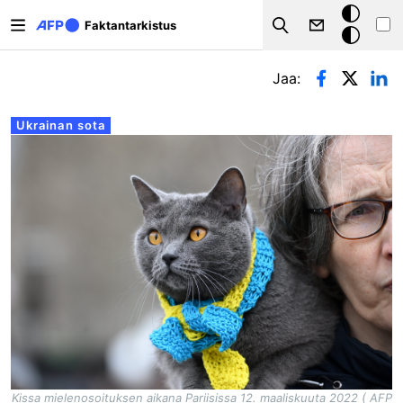
Hyppää pääsisältöön
Tumma
Faktantarkistus
Search
tila
Ensisijaiset välilehdet
Jaa:
Ukrainan sota
Kissa mielenosoituksen aikana Pariisissa 12. maaliskuuta 2022 ( AFP