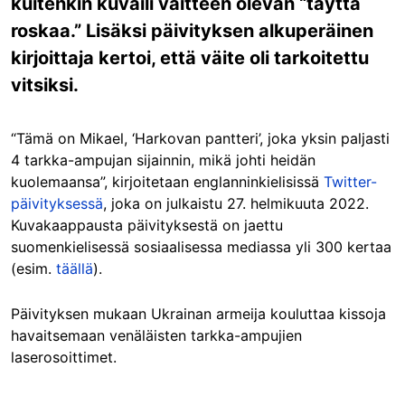
kuitenkin kuvaili väitteen olevan “täyttä
roskaa.” Lisäksi päivityksen alkuperäinen
kirjoittaja kertoi, että väite oli tarkoitettu
vitsiksi.
“Tämä on Mikael, ‘Harkovan pantteri’, joka yksin paljasti
4 tarkka-ampujan sijainnin, mikä johti heidän
kuolemaansa”, kirjoitetaan englanninkielisissä
Twitter-
päivityksessä
, joka on julkaistu 27. helmikuuta 2022.
Kuvakaappausta päivityksestä on jaettu
suomenkielisessä sosiaalisessa mediassa yli 300 kertaa
(esim.
täällä
).
Päivityksen mukaan Ukrainan armeija kouluttaa kissoja
havaitsemaan venäläisten tarkka-ampujien
laserosoittimet.