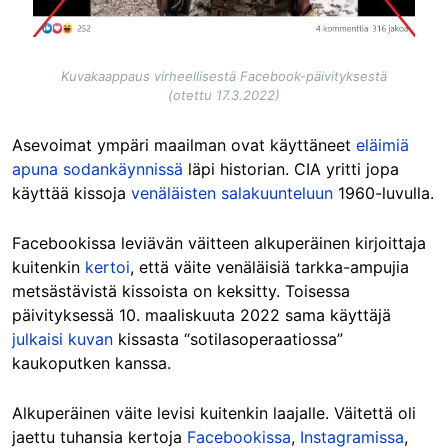
Kuvakaappaus virheellisestä Facebook-päivityksestä
(otettu 17.3.2022)
Asevoimat ympäri maailman ovat käyttäneet
eläimiä
apuna sodankäynnissä
läpi historian. CIA yritti jopa
käyttää kissoja
venäläisten salakuunteluun
1960-luvulla.
Facebookissa leviävän väitteen alkuperäinen kirjoittaja
kuitenkin
kertoi
, että väite venäläisiä tarkka-ampujia
metsästävistä kissoista on keksitty. Toisessa
päivityksessä 10. maaliskuuta 2022 sama käyttäjä
julkaisi kuvan
kissasta “sotilasoperaatiossa”
kaukoputken kanssa.
Alkuperäinen väite levisi kuitenkin laajalle. Väitettä oli
jaettu tuhansia kertoja
Facebookissa
,
Instagramissa
,