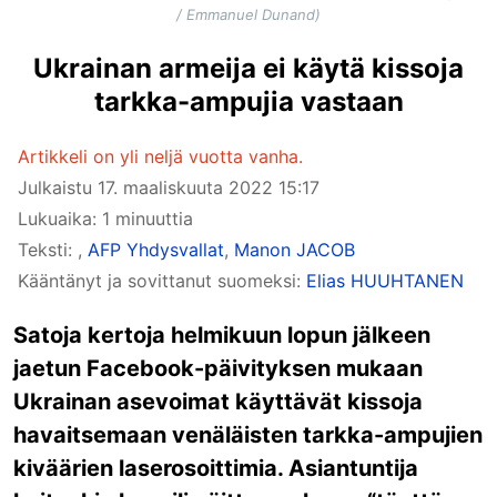
/ Emmanuel Dunand)
Ukrainan armeija ei käytä kissoja
tarkka-ampujia vastaan
Artikkeli on yli neljä vuotta vanha.
Julkaistu
17. maaliskuuta 2022 15:17
Lukuaika: 1 minuuttia
Teksti:
,
AFP Yhdysvallat
,
Manon JACOB
Kääntänyt ja sovittanut suomeksi:
Elias HUUHTANEN
Satoja kertoja helmikuun lopun jälkeen
jaetun Facebook-päivityksen mukaan
Ukrainan asevoimat käyttävät kissoja
havaitsemaan venäläisten tarkka-ampujien
kiväärien laserosoittimia. Asiantuntija