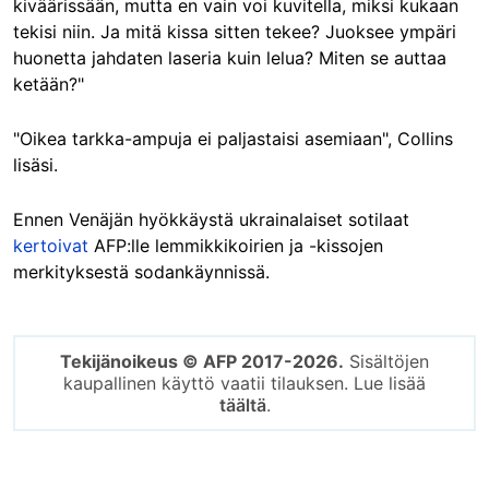
kiväärissään, mutta en vain voi kuvitella, miksi kukaan
tekisi niin. Ja mitä kissa sitten tekee? Juoksee ympäri
huonetta jahdaten laseria kuin lelua? Miten se auttaa
ketään?"
"Oikea tarkka-ampuja ei paljastaisi asemiaan", Collins
lisäsi.
Ennen Venäjän hyökkäystä ukrainalaiset sotilaat
kertoivat
AFP:lle lemmikkikoirien ja -kissojen
merkityksestä sodankäynnissä.
Tekijänoikeus © AFP 2017-2026.
Sisältöjen
kaupallinen käyttö vaatii tilauksen. Lue lisää
täältä
.