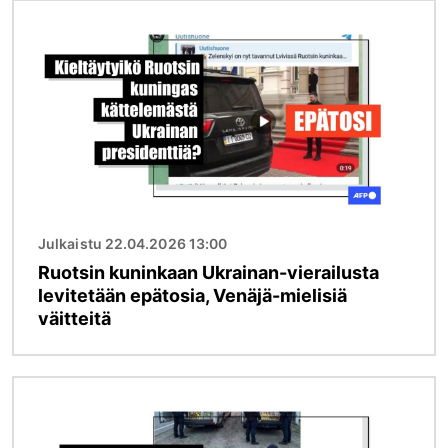
Kuva
Julkaistu 22.04.2026 13:00
Ruotsin kuninkaan Ukrainan-vierailusta
levitetään epätosia, Venäjä-mielisiä
väitteitä
Kuva