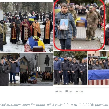
kallisviranomaisten Facebook-päivityksistä (otettu 12.2.2026; punaiset