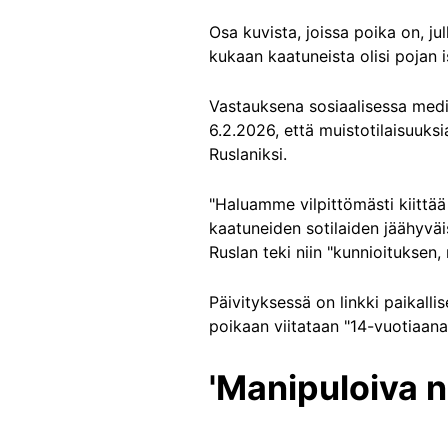
Osa kuvista, joissa poika on, ju
kukaan kaatuneista olisi pojan i
Vastauksena sosiaalisessa medias
6.2.2026, että muistotilaisuuksi
Ruslaniksi.
"Haluamme vilpittömästi kiittää
kaatuneiden sotilaiden jäähyvä
Ruslan teki niin "kunnioituksen,
Päivityksessä on linkki paikalli
poikaan viitataan "14-vuotiaana
'Manipuloiva na