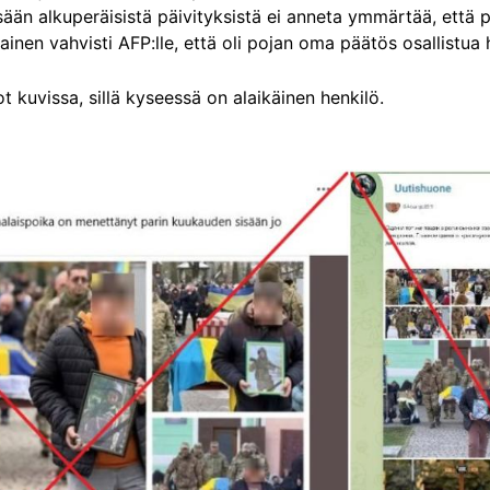
issään alkuperäisistä päivityksistä ei anneta ymmärtää, että p
ainen vahvisti AFP:lle, että oli pojan oma päätös osallistua h
kuvissa, sillä kyseessä on alaikäinen henkilö.