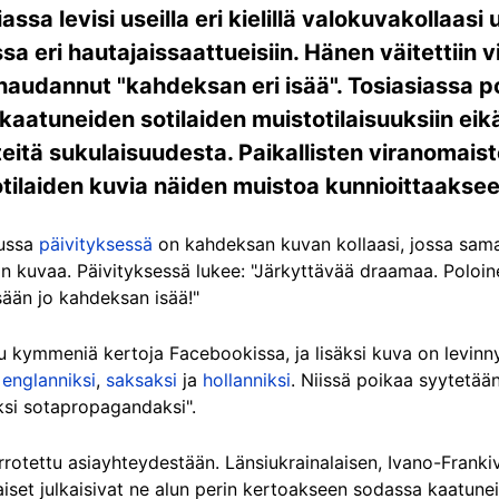
sa levisi useilla eri kielillä valokuvakollaasi 
sa eri hautajaissaattueisiin. Hänen väitettiin v
oli haudannut "kahdeksan eri isää". Tosiasiassa p
 kaatuneiden sotilaiden muistotilaisuuksiin eik
teitä sukulaisuudesta. Paikallisten viranomai
tilaiden kuvia näiden muistoa kunnioittaaksee
tussa
päivityksessä
on kahdeksan kuvan kollaasi, jossa sama 
ajan kuvaa. Päivityksessä lukee: "Järkyttävää draamaa. Poloi
ään jo kahdeksan isää!"
tu kymmeniä kertoja Facebookissa, ja lisäksi kuva on levinn
n
englanniksi
,
saksaksi
ja
hollanniksi
. Niissä poikaa syytetään 
ksi sotapropagandaksi".
rrotettu asiayhteydestään. Länsiukrainalaisen, Ivano-Frankiv
iset julkaisivat ne alun perin kertoakseen sodassa kaatunei