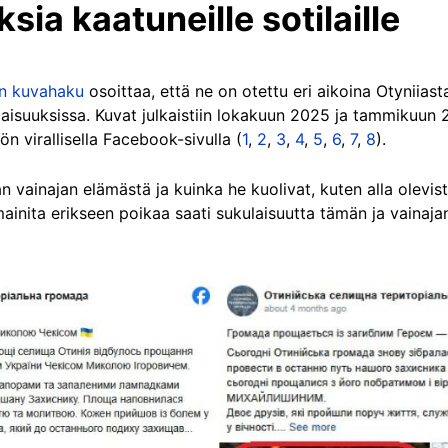
sia kaatuneille sotilaille
en kuvahaku
osoittaa, että ne on otettu eri aikoina Otyniiast
aisuuksissa. Kuvat julkaistiin lokakuun 2025 ja tammikuun 20
ön virallisella Facebook-sivulla (
1
,
2
,
3
,
4
,
5
,
6
,
7
,
8
).
n vainajan elämästä ja kuinka he kuolivat, kuten alla olevi
inita erikseen poikaa saati sukulaisuutta tämän ja vainajan 