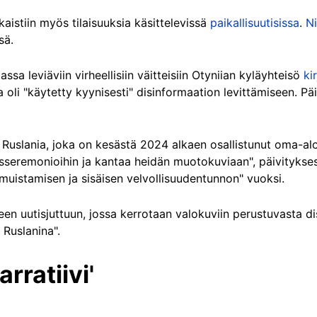
lkaistiin myös tilaisuuksia käsittelevissä
paikallisuutisissa
.
N
sä.
sa leviäviin virheellisiin väitteisiin Otyniian kyläyhteisö
kir
a oli "käytetty kyynisesti" disinformaation levittämiseen. Pä
 Ruslania, joka on kesästä 2024 alkaen osallistunut oma-al
isseremonioihin ja kantaa heidän muotokuviaan", päivityks
 muistamisen ja sisäisen velvollisuudentunnon" vuoksi.
seen uutisjuttuun, jossa kerrotaan valokuviin perustuvasta d
 Ruslanina".
rratiivi'