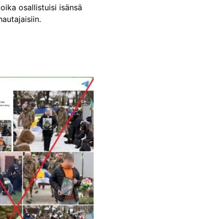
oika osallistuisi isänsä
autajaisiin.