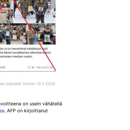
sa (oikealla) (otettu 13.2.2026;
Tavoitteena on usein vähätellä
sa
. AFP on kirjoittanut