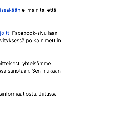
iissäkään
ei mainita, että
joitti
Facebook-sivullaan
ivityksessä poika nimettiin
oitteisesti yhteisömme
essä sanotaan. Sen mukaan
isinformaatiosta. Jutussa