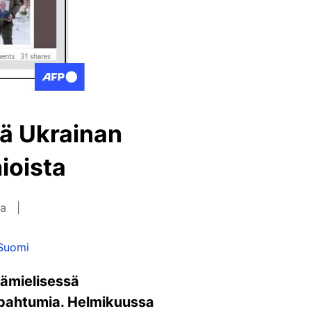
tä Ukrainan
ioista
ia
Suomi
jämielisessä
tapahtumia. Helmikuussa