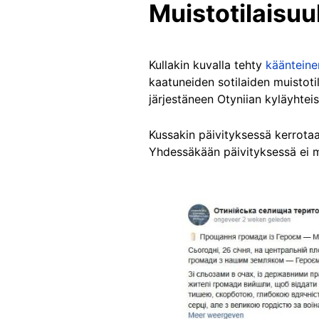
Muistotilaisuuk
Kullakin kuvalla tehty
kääntein
kaatuneiden sotilaiden muistotil
järjestäneen Otyniian kyläyhteis
Kussakin päivityksessä kerrotaa
Yhdessäkään päivityksessä ei ma
Image