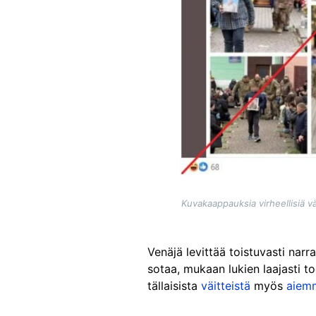
Kuvakaappauksia virheellisiä vä
Venäjä levittää toistuvasti narra
sotaa, mukaan lukien laajasti t
tällaisista
väitteistä
myös
aiem