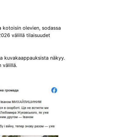
a kotoisin olevien, sodassa
26 välillä tilaisuudet
sta kuvakaappauksista näkyy.
välillä.