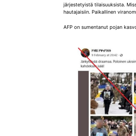
järjestetyistä tilaisuuksista. M
hautajaisiin. Paikallinen viranom
AFP on sumentanut pojan kasvot 
Image