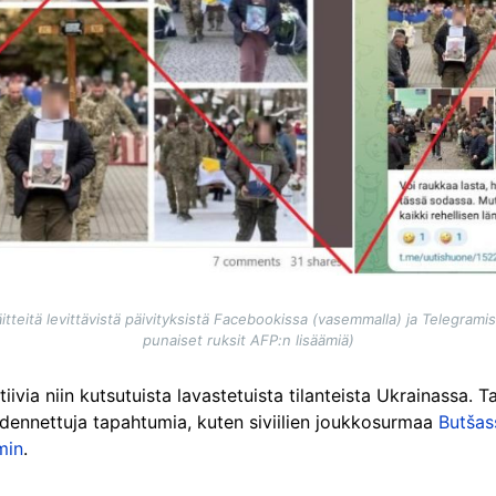
itteitä levittävistä päivityksistä Facebookissa (vasemmalla) ja Telegramis
punaiset ruksit AFP:n lisäämiä)
tiivia niin kutsutuista lavastetuista tilanteista Ukrainassa. 
odennettuja tapahtumia, kuten siviilien joukkosurmaa
Butšas
min
.