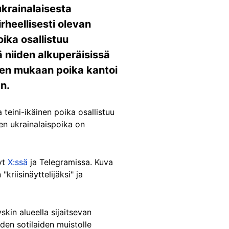
ukrainalaisesta
irheellisesti olevan
oika osallistuu
ä niiden alkuperäisissä
sten mukaan poika kantoi
n.
teini-ikäinen poika osallistuu
nen ukrainalaispoika on
yt
X:ssä
ja Telegramissa. Kuva
"kriisinäyttelijäksi" ja
skin alueella sijaitsevan
den sotilaiden muistolle