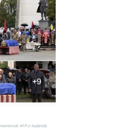
 merkinnät AFP:n lisäämiä)