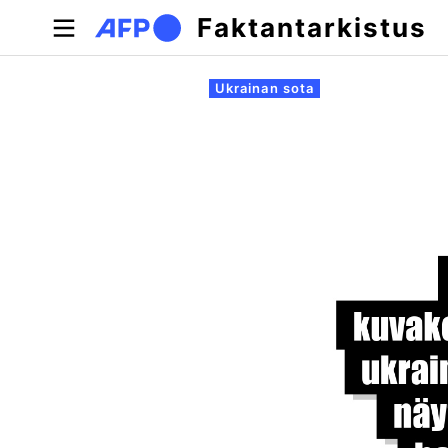
Hyppää pääsisältöön
Faktantarkistus
Ensisijaiset välilehdet
Ukrainan sota