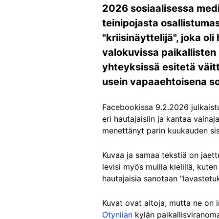
2026 sosiaalisessa medias
teinipojasta osallistumas
"kriisinäyttelijä", joka 
valokuvissa paikallisten
yhteyksissä esitetä väit
usein vapaaehtoisena so
Facebookissa 9.2.2026 julkais
eri hautajaisiin ja kantaa vain
menettänyt parin kuukauden sis
Kuvaa ja samaa tekstiä on jaet
levisi myös muilla kielillä, kute
hautajaisia sanotaan "lavastetu
Kuvat ovat aitoja, mutta ne on i
Otyniian
kylän paikallisviranoma