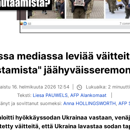
ssa mediassa leviää väittei
stamista" jäähyväisseremon
Lukuaika: 2 minuutt
kaistu
16. helmikuuta 2026 12:54
Teksti:
Liesa PAUWELS
,
AFP Alankomaat
änyt ja sovittanut suomeksi:
Anna HOLLINGSWORTH
,
AFP 
 aloitti hyökkäyssodan Ukrainaa vastaan, venä
tetty väitteitä, että Ukraina lavastaa sodan 