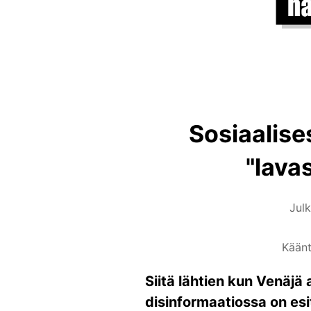
Sosiaalise
"lava
Jul
Käänt
Siitä lähtien kun Venäjä
disinformaatiossa on esi