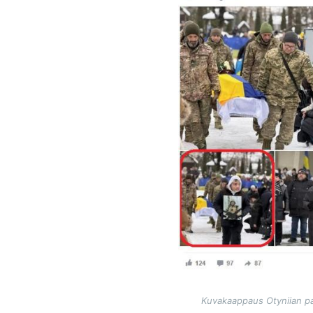
Kuvakaappaus Otyniian pai