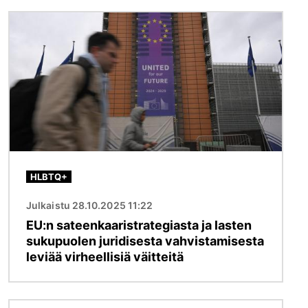
Kuva
HLBTQ+
Julkaistu 28.10.2025 11:22
EU:n sateenkaaristrategiasta ja lasten
sukupuolen juridisesta vahvistamisesta
leviää virheellisiä väitteitä
Kuva