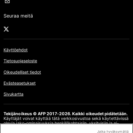
Seuraa meitä
Käyttöehdot
Tietosuojaseloste
Oikeudelliset tiedot
Evästeasetukset
Sivukartta
Tekijänoikeus © AFP 2017-2026. Kaikki oikeudet pidätetään.
Käyttäjät voivat käyttää tätä verkkosivustoa sekä käytettävissä
olevia jako-ominaisuuksia henkilökohtaisiin, yksityisiin ja ei-
kaupallisiin tarkoituksiin. Kaikki muu käyttö, erityisesti tämän
Jatka hyväksymättä
verkkosivuston sisällön jäljentäminen, välittäminen yleisölle tai