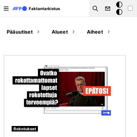
Hyppää pääsisältöön
Tumma
Faktantarkistus
Search
tila
Pääuutiset
Alueet
Aiheet
Kuva
Rokotukset