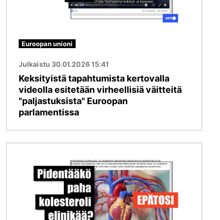
Euroopan unioni
Julkaistu 30.01.2026 15:41
Keksityistä tapahtumista kertovalla
videolla esitetään virheellisiä väitteitä
"paljastuksista" Euroopan
parlamentissa
Kuva