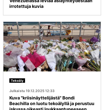
Venezuelassa leviää asiayhteydestään
irrotettuja kuvia
Kuva
Tekoäly
Julkaistu 19.12.2025 12:33
Kuva "kriisinäyttelijästä" Bondi
Beachilla on luotu tekoälyllä ja perustuu
iskussa oikeasti loukkaantuneeseen