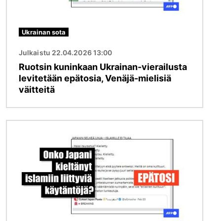
Ukrainan sota
Julkaistu 22.04.2026 13:00
Ruotsin kuninkaan Ukrainan-vierailusta
levitetään epätosia, Venäjä-mielisiä
väitteitä
Kuva