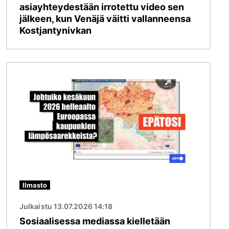
asiayhteydestään irrotettu video sen
jälkeen, kun Venäjä väitti vallanneensa
Kostjantynivkan
Kuva
Ilmasto
Julkaistu 13.07.2026 14:18
Sosiaalisessa mediassa kielletään