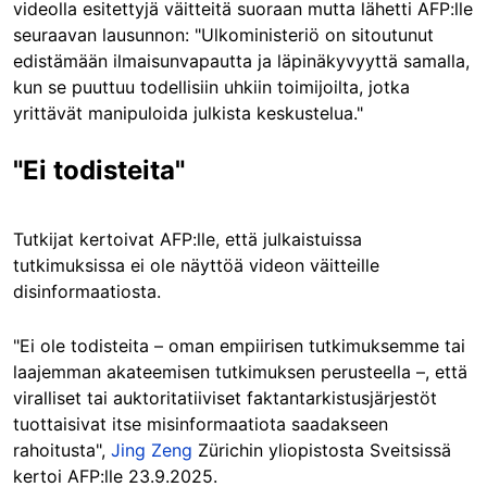
videolla esitettyjä väitteitä suoraan mutta lähetti AFP:lle
seuraavan lausunnon: "Ulkoministeriö on sitoutunut
edistämään ilmaisunvapautta ja läpinäkyvyyttä samalla,
kun se puuttuu todellisiin uhkiin toimijoilta, jotka
yrittävät manipuloida julkista keskustelua."
"Ei todisteita"
Tutkijat kertoivat AFP:lle, että julkaistuissa
tutkimuksissa ei ole näyttöä videon väitteille
disinformaatiosta.
"Ei ole todisteita – oman empiirisen tutkimuksemme tai
laajemman akateemisen tutkimuksen perusteella –, että
viralliset tai auktoritatiiviset faktantarkistusjärjestöt
tuottaisivat itse misinformaatiota saadakseen
rahoitusta",
Jing Zeng
Zürichin yliopistosta Sveitsissä
kertoi AFP:lle 23.9.2025.