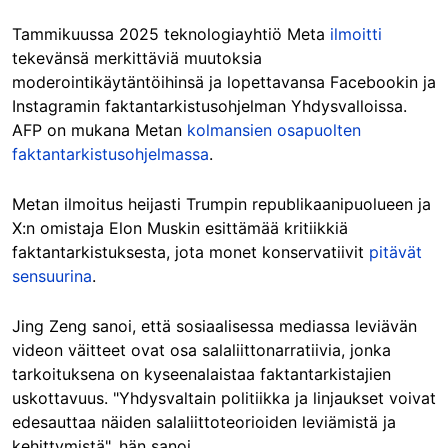
Tammikuussa 2025 teknologiayhtiö Meta
ilmoitti
tekevänsä merkittäviä muutoksia
moderointikäytäntöihinsä ja lopettavansa Facebookin ja
Instagramin faktantarkistusohjelman Yhdysvalloissa.
AFP on mukana Metan
kolmansien osapuolten
faktantarkistusohjelmassa
.
Metan ilmoitus heijasti Trumpin republikaanipuolueen ja
X:n omistaja Elon Muskin esittämää kritiikkiä
faktantarkistuksesta, jota monet konservatiivit
pitävät
sensuurina
.
Jing Zeng sanoi, että sosiaalisessa mediassa leviävän
videon väitteet ovat osa salaliittonarratiivia, jonka
tarkoituksena on kyseenalaistaa faktantarkistajien
uskottavuus. "Yhdysvaltain politiikka ja linjaukset voivat
edesauttaa näiden salaliittoteorioiden leviämistä ja
kehittymistä", hän sanoi.