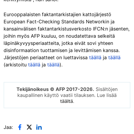
Eurooppalaisten faktantarkistajien kattojärjestö
European Fact-Checking Standards Networkin ja
kansainvälisen faktantarkistusverkosto IFCN:n jäsenten,
joihin myös AFP kuuluu, on noudatettava selkeitä
läpinäkyvyysperiaatteita, jotka eivät sovi yhteen
disinformaation tuottamisen ja levittämisen kanssa.
Järjestöjen periaatteet on luettavissa
täällä
ja
täällä
(arkistoitu
täällä
ja
täällä
).
Tekijänoikeus © AFP 2017-2026.
Sisältöjen
kaupallinen käyttö vaatii tilauksen. Lue lisää
täältä
.
Jaa: