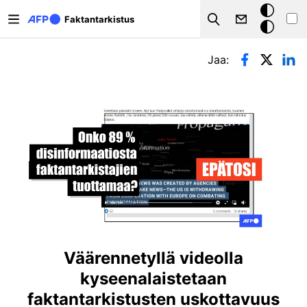
Hyppää pääsisältöön
Tumma
Faktantarkistus
Search
tila
Ensisijaiset välilehdet
Jaa:
Väärennetyllä videolla
kyseenalaistetaan
faktantarkistusten uskottavuus