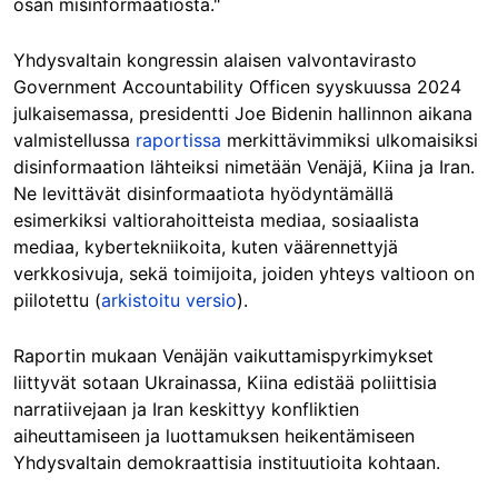
osan misinformaatiosta."
Yhdysvaltain kongressin alaisen valvontavirasto
Government Accountability Officen syyskuussa 2024
julkaisemassa, presidentti Joe Bidenin hallinnon aikana
valmistellussa
raportissa
merkittävimmiksi ulkomaisiksi
disinformaation lähteiksi nimetään Venäjä, Kiina ja Iran.
Ne levittävät disinformaatiota hyödyntämällä
esimerkiksi valtiorahoitteista mediaa, sosiaalista
mediaa, kybertekniikoita, kuten väärennettyjä
verkkosivuja, sekä toimijoita, joiden yhteys valtioon on
piilotettu (
arkistoitu versio
).
Raportin mukaan Venäjän vaikuttamispyrkimykset
liittyvät sotaan Ukrainassa, Kiina edistää poliittisia
narratiivejaan ja Iran keskittyy konfliktien
aiheuttamiseen ja luottamuksen heikentämiseen
Yhdysvaltain demokraattisia instituutioita kohtaan.