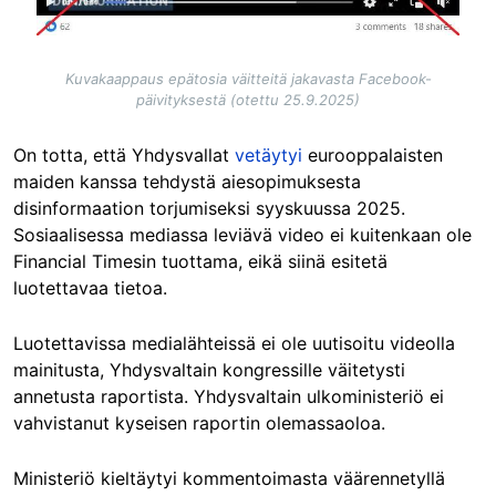
Kuvakaappaus epätosia väitteitä jakavasta Facebook-
päivityksestä (otettu 25.9.2025)
On totta, että Yhdysvallat
vetäytyi
eurooppalaisten
maiden kanssa tehdystä aiesopimuksesta
disinformaation torjumiseksi syyskuussa 2025.
Sosiaalisessa mediassa leviävä video ei kuitenkaan ole
Financial Timesin tuottama, eikä siinä esitetä
luotettavaa tietoa.
Luotettavissa medialähteissä ei ole uutisoitu videolla
mainitusta, Yhdysvaltain kongressille väitetysti
annetusta raportista. Yhdysvaltain ulkoministeriö ei
vahvistanut kyseisen raportin olemassaoloa.
Ministeriö kieltäytyi kommentoimasta väärennetyllä