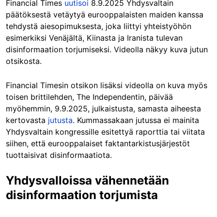
Financial Times
uutisoi
8.9.2025 Yhdysvaltain
päätöksestä vetäytyä eurooppalaisten maiden kanssa
tehdystä aiesopimuksesta, joka liittyi yhteistyöhön
esimerkiksi Venäjältä, Kiinasta ja Iranista tulevan
disinformaation torjumiseksi. Videolla näkyy kuva jutun
otsikosta.
Financial Timesin otsikon lisäksi videolla on kuva myös
toisen brittilehden, The Independentin, päivää
myöhemmin, 9.9.2025, julkaistusta, samasta aiheesta
kertovas
ta
jutusta
.
Kummassakaan jutussa ei mainita
Yhdysvaltain kongressille esitettyä raporttia tai viitata
siihen, että eurooppalaiset faktantarkistusjärjestöt
tuottaisivat disinformaatiota.
Yhdysvalloissa vähennetään
disinformaation torjumista