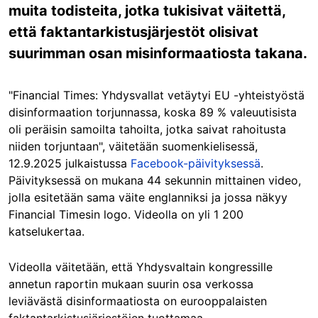
muita todisteita, jotka tukisivat väitettä,
että faktantarkistusjärjestöt olisivat
suurimman osan misinformaatiosta takana.
"Financial Times: Yhdysvallat vetäytyi EU -yhteistyöstä
disinformaation torjunnassa, koska 89 % valeuutisista
oli peräisin samoilta tahoilta, jotka saivat rahoitusta
niiden torjuntaan", väitetään suomenkielisessä,
12.9.2025 julkaistussa
Facebook-päivityksessä
.
Päivityksessä on mukana 44 sekunnin mittainen video,
jolla esitetään sama väite englanniksi ja jossa näkyy
Financial Timesin logo. Videolla on yli 1 200
katselukertaa.
Videolla väitetään, että Yhdysvaltain kongressille
annetun raportin mukaan suurin osa verkossa
leviävästä disinformaatiosta on eurooppalaisten