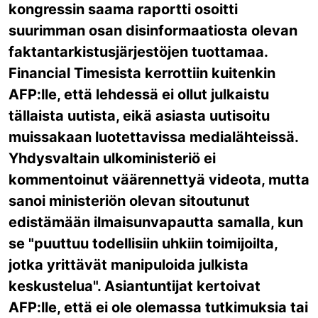
kongressin saama raportti osoitti
suurimman osan disinformaatiosta olevan
faktantarkistusjärjestöjen tuottamaa.
Financial Timesista kerrottiin kuitenkin
AFP:lle, että lehdessä ei ollut julkaistu
tällaista uutista, eikä asiasta uutisoitu
muissakaan luotettavissa medialähteissä.
Yhdysvaltain ulkoministeriö ei
kommentoinut väärennettyä videota, mutta
sanoi ministeriön olevan sitoutunut
edistämään ilmaisunvapautta samalla, kun
se "puuttuu todellisiin uhkiin toimijoilta,
jotka yrittävät manipuloida julkista
keskustelua". Asiantuntijat kertoivat
AFP:lle, että ei ole olemassa tutkimuksia tai