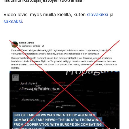
faktantarkistusjärjestöjen tuottamaa.
Video levisi myös muilla kielillä, kuten
slovakiksi
ja
saksaksi
.
Image