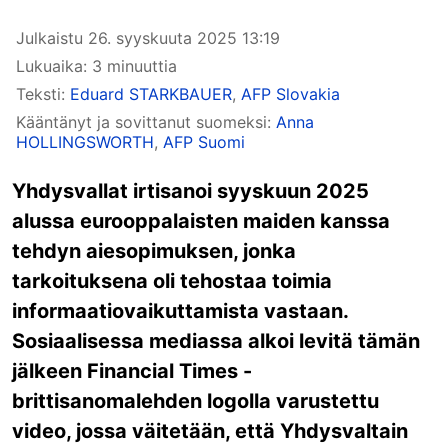
Julkaistu
26. syyskuuta 2025 13:19
Lukuaika: 3 minuuttia
Teksti:
Eduard STARKBAUER
,
AFP Slovakia
Kääntänyt ja sovittanut suomeksi:
Anna
HOLLINGSWORTH
,
AFP Suomi
Yhdysvallat irtisanoi syyskuun 2025
alussa eurooppalaisten maiden kanssa
tehdyn aiesopimuksen, jonka
tarkoituksena oli tehostaa toimia
informaatiovaikuttamista vastaan.
Sosiaalisessa mediassa alkoi levitä tämän
jälkeen Financial Times -
brittisanomalehden logolla varustettu
video, jossa väitetään, että Yhdysvaltain