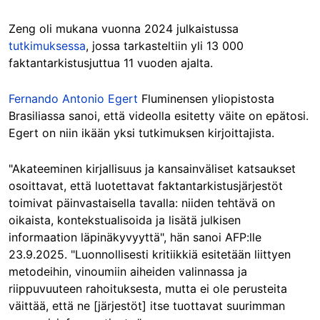
Zeng oli mukana vuonna 2024 julkaistus
sa
tutkimuksessa
, jos
sa tarkasteltiin yli 13 000
faktantarkistusjuttua 11 vuoden ajalta.
Fernando Antonio Egert
Fluminensen yliopistosta
Brasiliassa sanoi, että videolla esitetty väite on epätosi.
Egert on niin ikään yksi tutkimuksen kirjoittajista.
"Akateeminen kirjallisuus ja kansainväliset katsaukset
osoittavat, että luotettavat faktantarkistusjärjestöt
toimivat päinvastaisella tavalla: niiden tehtävä on
oikaista, kontekstualisoida ja lisätä julkisen
informaation läpinäkyvyyttä", hän sanoi AFP:lle
23.9.2025. "Luonnollisesti kritiikkiä esitetään liittyen
metodeihin, vinoumiin aiheiden valinnassa ja
riippuvuuteen rahoituksesta, mutta ei ole perusteita
väittää, että ne [järjestöt] itse tuottavat suurimman