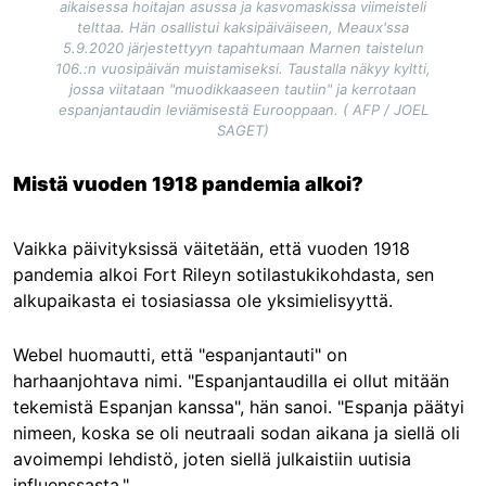
aikaisessa hoitajan asussa ja kasvomaskissa viimeisteli
telttaa. Hän osallistui kaksipäiväiseen, Meaux'ssa
5.9.2020 järjestettyyn tapahtumaan Marnen taistelun
106.:n vuosipäivän muistamiseksi. Taustalla näkyy kyltti,
jossa viitataan "muodikkaaseen tautiin" ja kerrotaan
espanjantaudin leviämisestä Eurooppaan. ( AFP / JOEL
SAGET)
Mistä vuoden 1918 pandemia alkoi?
Vaikka päivityksissä väitetään, että vuoden 1918
pandemia alkoi Fort Rileyn sotilastukikohdasta, sen
alkupaikasta ei tosiasiassa ole yksimielisyyttä.
Webel huomautti, että "espanjantauti" on
harhaanjohtava nimi. "Espanjantaudilla ei ollut mitään
tekemistä Espanjan kanssa", hän sanoi. "Espanja päätyi
nimeen, koska se oli neutraali sodan aikana ja siellä oli
avoimempi lehdistö, joten siellä julkaistiin uutisia
influenssasta."