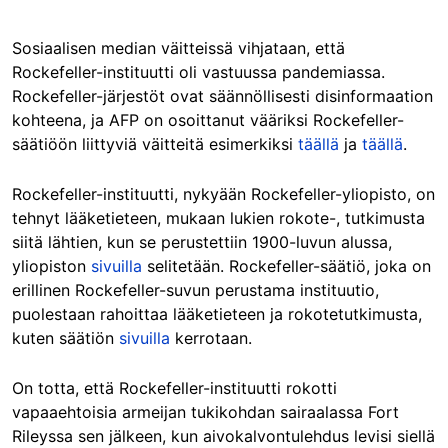
Sosiaalisen median väitteissä vihjataan, että
Rockefeller-instituutti oli vastuussa pandemiassa.
Rockefeller-järjestöt ovat säännöllisesti disinformaation
kohteena, ja AFP on osoittanut vääriksi Rockefeller-
säätiöön liittyviä väitteitä esimerkiksi
täällä
ja
täällä
.
Rockefeller-instituutti, nykyään Rockefeller-yliopisto, on
tehnyt lääketieteen, mukaan lukien rokote-, tutkimusta
siitä lähtien, kun se perustettiin 1900-luvun alussa,
yliopiston
sivuilla
selitetään. Rockefeller-säätiö, joka on
erillinen Rockefeller-suvun perustama instituutio,
puolestaan rahoittaa lääketieteen ja rokotetutkimusta,
kuten säätiön
sivuilla
kerrotaan.
On totta, että Rockefeller-instituutti rokotti
vapaaehtoisia armeijan tukikohdan sairaalassa Fort
Rileyssa sen jälkeen, kun aivokalvontulehdus levisi siellä