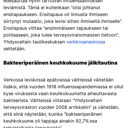
edesauttaa hyvin tarttuvan influenssaviruksen
leviämistä. Tämä ei kuitenkaan "olisi johtanut
ensitapaukseen. Ensitapaus oli linnusta ihmiseen
siirtynyt mutaatio, joka levisi sitten ihmiseltä ihmiselle".
Ensitapaus viittaa "ensimmäiseen tapaukseen tai
potilaaseen, joka tulee terveysviranomaisten tietoon",
Yhdysvaltain tautikeskuksen
verkkosanastossa
selitetään.
Bakteeriperäinen keuhkokuume jälkitautina
Verkossa leviävissä epätosissa väitteissä väitetään
lisäksi, että vuoden 1918 influenssapandemiassa ei ollut
kyse viruksesta vaan keuhkokuumetta aiheuttavasta
bakteerista. Väitteissä viitataan "Yhdysvaltain
terveysviraston vuoden 2008 artikkeliin" ja väitetään,
että siinä näytetään, kuinka "bakteeriperäinen
keuhkokuume oli tappaja ainakin 92,7%:ssa
tarkastelluista tapauksista".