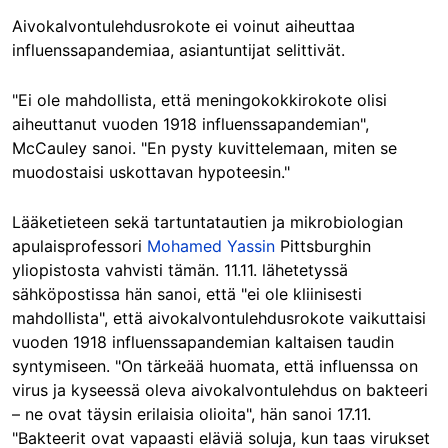
Aivokalvontulehdusrokote ei voinut aiheuttaa
influenssapandemiaa, asiantuntijat selittivät.
"Ei ole mahdollista, että meningokokkirokote olisi
aiheuttanut vuoden 1918 influenssapandemian",
McCauley sanoi. "En pysty kuvittelemaan, miten se
muodostaisi uskottavan hypoteesin."
Lääketieteen sekä tartuntatautien ja mikrobiologian
apulaisprofessori
Mohamed Yassin
Pittsburghin
yliopistosta vahvisti tämän. 11.11. lähetetyssä
sähköpostissa hän sanoi, että "ei ole kliinisesti
mahdollista", että aivokalvontulehdusrokote vaikuttaisi
vuoden 1918 influenssapandemian kaltaisen taudin
syntymiseen. "On tärkeää huomata, että influenssa on
virus ja kyseessä oleva aivokalvontulehdus on bakteeri
– ne ovat täysin erilaisia olioita", hän sanoi 17.11.
"Bakteerit ovat vapaasti eläviä soluja, kun taas virukset