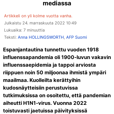
mediassa
Artikkeli on yli kolme vuotta vanha.
Julkaistu
24. marraskuuta 2022 10:49
Lukuaika: 7 minuuttia
Teksti:
Anna HOLLINGSWORTH
,
AFP Suomi
Espanjantautina tunnettu vuoden 1918
influenssapandemia oli 1900-luvun vakavin
influenssaepidemia ja tappoi arviosta
riippuen noin 50 miljoonaa ihmistä ympäri
maailmaa. Kuolleilta kerättyihin
kudosnäytteisiin perustuvissa
tutkimuksissa on osoitettu, että pandemian
aiheutti H1N1-virus. Vuonna 2022
toistuvasti jaetuissa päivityksissä