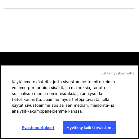
Faktantarkistus
Jatka hyväksymättä
Käytämme evästeitä, jotta sivustomme toimii oikein ja
voimme personoida sisältöä ja mainoksia, tarjota
sosiaalisen median ominaisuuksia ja analysoida
tietoliikennettä. Jaamme myös tietoja tavasta, jolla
käytät sivustoamme sosiaalisen median, mainonta- ja
analytiikkakumppaneidemme kanssa.
Ota yhteyttä
Evästeasetukset
Hyväksy kaikki evästeet