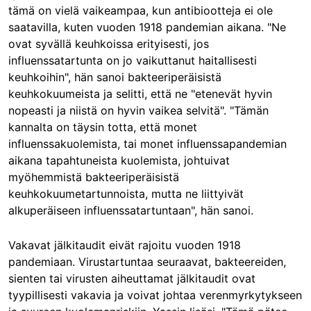
tämä on vielä vaikeampaa, kun antibiootteja ei ole
saatavilla, kuten vuoden 1918 pandemian aikana. "Ne
ovat syvällä keuhkoissa erityisesti, jos
influenssatartunta on jo vaikuttanut haitallisesti
keuhkoihin", hän sanoi bakteeriperäisistä
keuhkokuumeista ja selitti, että ne "etenevät hyvin
nopeasti ja niistä on hyvin vaikea selvitä". "Tämän
kannalta on täysin totta, että monet
influenssakuolemista, tai monet influenssapandemian
aikana tapahtuneista kuolemista, johtuivat
myöhemmistä bakteeriperäisistä
keuhkokuumetartunnoista, mutta ne liittyivät
alkuperäiseen influenssatartuntaan", hän sanoi.
Vakavat jälkitaudit eivät rajoitu vuoden 1918
pandemiaan. Virustartuntaa seuraavat, bakteereiden,
sienten tai virusten aiheuttamat jälkitaudit ovat
tyypillisesti vakavia ja voivat johtaa verenmyrkytykseen