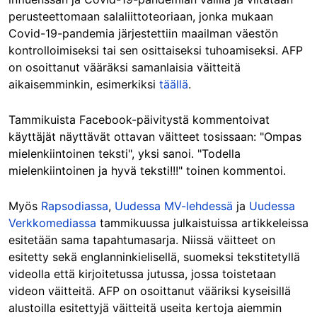
perusteettomaan salaliittoteoriaan, jonka mukaan
Covid-19-pandemia järjestettiin maailman väestön
kontrolloimiseksi tai sen osittaiseksi tuhoamiseksi. AFP
on osoittanut vääräksi samanlaisia väitteitä
aikaisemminkin, esimerkiksi
täällä
.
Tammikuista Facebook-päivitystä kommentoivat
käyttäjät näyttävät ottavan väitteet tosissaan: "Ompas
mielenkiintoinen teksti", yksi sanoi. "Todella
mielenkiintoinen ja hyvä teksti!!!" toinen kommentoi.
Myös
Rapsodiassa
,
Uudessa MV-lehdessä
ja
Uudessa
Verkkomediassa
tammikuussa julkaistuissa artikkeleissa
esitetään sama tapahtumasarja. Niissä väitteet on
esitetty sekä englanninkielisellä, suomeksi tekstitetyllä
videolla että kirjoitetussa jutussa, jossa toistetaan
videon väitteitä. AFP on osoittanut vääriksi kyseisillä
alustoilla esitettyjä väitteitä useita kertoja aiemmin