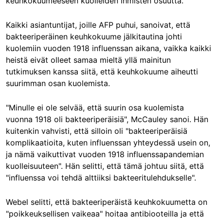
keuhkokuumeeseen kuolleiden ihmisten osuutta.
Kaikki asiantuntijat, joille AFP puhui, sanoivat, että
bakteeriperäinen keuhkokuume jälkitautina johti
kuolemiin vuoden 1918 influenssan aikana, vaikka kaikki
heistä eivät olleet samaa mieltä yllä mainitun
tutkimuksen kanssa siitä, että keuhkokuume aiheutti
suurimman osan kuolemista.
"Minulle ei ole selvää, että suurin osa kuolemista
vuonna 1918 oli bakteeriperäisiä", McCauley sanoi. Hän
kuitenkin vahvisti, että silloin oli "bakteeriperäisiä
komplikaatioita, kuten influenssan yhteydessä usein on,
ja nämä vaikuttivat vuoden 1918 influenssapandemian
kuolleisuuteen". Hän selitti, että tämä johtuu siitä, että
"influenssa voi tehdä alttiiksi bakteeritulehdukselle".
Webel selitti, että bakteeriperäistä keuhkokuumetta on
"poikkeuksellisen vaikeaa" hoitaa antibiooteilla ja että