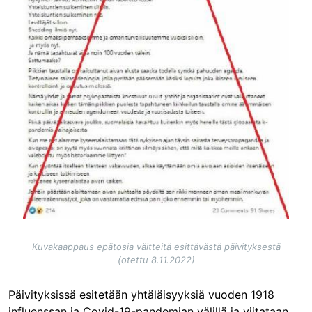
Kuvakaappaus epätosia väitteitä esittävästä päivityksestä
(otettu 8.11.2022)
Päivityksissä esitetään yhtäläisyyksiä vuoden 1918
influenssan ja Covid-19-pandemian välillä ja viitataan