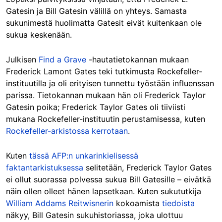
Gatesin ja Bill Gatesin välillä on yhteys. Samasta
sukunimestä huolimatta Gatesit eivät kuitenkaan ole
sukua keskenään.
Julkisen
Find a Grave
-hautatietokannan mukaan
Frederick Lamont Gates teki tutkimusta Rockefeller-
instituutilla ja oli erityisen tunnettu työstään influenssan
parissa. Tietokannan mukaan hän oli Frederick Taylor
Gatesin poika; Frederick Taylor Gates oli tiiviisti
mukana Rockefeller-instituutin perustamisessa, kuten
Rockefeller-arkistossa kerrotaan
.
Kuten
tässä AFP:n unkarinkielisessä
faktantarkistuksessa
selitetään, Frederick Taylor Gates
ei ollut suorassa polvessa sukua Bill Gatesille – eivätkä
näin ollen olleet hänen lapsetkaan. Kuten sukututkija
William Addams Reitwisnerin
kokoamista
tiedoista
näkyy, Bill Gatesin sukuhistoriassa, joka ulottuu