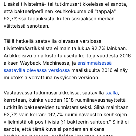
Lisäksi tiivistelmä- tai tutkimusartikkeleissa ei sanota,
että bakteeriperäinen keuhkokuume oli "tappaja"
92,7%:ssa tapauksista, kuten sosiaalisen median
väitteissä sanotaan.
Tällä hetkellä saatavilla olevassa versiossa
tiivistelmäartikkelista ei mainita lukua 92,7% lainkaan.
Artikkelisivu on arkistoitu useita kertoja vuodesta 2016
alkaen Wayback Machinessa, ja
ensimmäisessä
saatavilla olevassa versiossa
maaliskuulta 2016 ei näy
muutoksia verrattuna nykyiseen versioon.
Vastaavassa tutkimusartikkelissa, saatavilla
täällä
,
kerrotaan, kuinka vuoden 1918 ruumiinavausnäytteitä
tutkittiin bakteereiden tunnistamiseksi. Siinä mainitaan
92,7% vain kerran: "92,7% ruumiinavausten keuhkojen
viljelmistä oli positiivisia ⩾1 bakteerin suhteen." Siinä ei
sanota, että tämä kuvaisi pandemian aikana