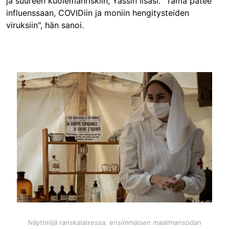
ja suureen kuolemanriskiin, Yassin lisäsi. "Tämä pätee
influenssaan, COVIDiin ja moniin hengitysteiden
viruksiin", hän sanoi.
Image
Näyttelijä ranskalaisessa, ensimmäisen maailmansodan