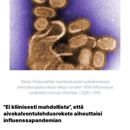
Tässä Yhdysvaltain tautikeskuksen julkaisemassa
mikroskooppikuvassa näkyy vuoden 1918 influenssan
uudelleen luotuja virioneja. ( CDC / HO)
"Ei kliinisesti mahdollista", että
aivokalvontulehdusrokote aiheuttaisi
influenssapandemian