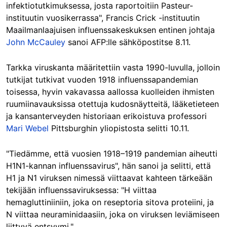
infektiotutkimuksessa, josta raportoitiin Pasteur-
instituutin vuosikerrassa", Francis Crick -instituutin
Maailmanlaajuisen influenssakeskuksen entinen johtaja
John McCauley
sanoi AFP:lle sähköpostitse 8.11.
Tarkka viruskanta määritettiin vasta 1990-luvulla, jolloin
tutkijat tutkivat vuoden 1918 influenssapandemian
toisessa, hyvin vakavassa aallossa kuolleiden ihmisten
ruumiinavauksissa otettuja kudosnäytteitä, lääketieteen
ja kansanterveyden historiaan erikoistuva professori
Mari Webel
Pittsburghin yliopistosta selitti 10.11.
"Tiedämme, että vuosien 1918–1919 pandemian aiheutti
H1N1-kannan influenssavirus", hän sanoi ja selitti, että
H1 ja N1 viruksen nimessä viittaavat kahteen tärkeään
tekijään influenssaviruksessa: "H viittaa
hemagluttiniiniin, joka on reseptoria sitova proteiini, ja
N viittaa neuraminidaasiin, joka on viruksen leviämiseen
liittyvä entsyymi."