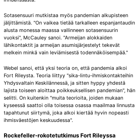
Sotasensuuri mutkistaa myös pandemian alkupisteen
jäljittämistä. "On vaikea tietää tarkalleen espanjantaudin
alusta monessa maassa vallinneen sotasensuurin
vuoksi", McCauley sanoi. "Armeijan alokkaiden
lähikontaktit ja armeijan asumisjärjestelyt tekevät
melkein minkä vain leviämisestä todennäköisempää."
Webel sanoi, että yksi teoria on, että pandemia alkoi
Fort Rileysta. Teoria liittyy "sika-lintu-ihmiskontakteihin
Yhdysvaltain Keskilännessä, ja sitten hyppy yhdestä
lajista toiseen aloittaa poikkeuksellisen pandemian", hän
selitti. On kuitenkin "muita teorioita, joiden mukaan
kyseessä saattoi olla toisessa osassa maailmaa linnusta
tapahtunut siirtymä, joka alkoi kiertää hyvin nopeasti
ihmisväestöjen keskuudessa".
Rockefeller-rokotetutkimus Fort Rileyssa