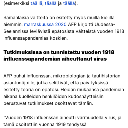
(esimerkiksi
täällä
,
täällä
ja
täällä
).
Samanlaisia väitteitä on esitetty myös muilla kielillä
aiemmin;
marraskuussa 2020
AFP kirjoitti Uudessa-
Seelannissa leviävistä epätosista väitteistä vuoden 1918
influenssapandemiaa koskien.
Tutkimuksissa on tunnistettu vuoden 1918
influenssapandemian aiheuttanut virus
AFP puhui influenssan, mikrobiologian ja tautihistorian
asiantuntijoille, jotka selittivät, että päivityksissä
esitetty teoria on epätosi. Heidän mukaansa pandemian
aikana kuolleiden henkilöiden kudosnäytteisiin
perustuvat tutkimukset osoittavat tämän.
"Vuoden 1918 influenssan aiheutti varmuudella virus, ja
tämä osoitettiin vuonna 1919 tehdyssä