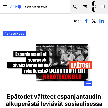
Hyppää pääsisältöön
Tumma
Faktantarkistus
Search
tila
Ensisijaiset välilehdet
Jaa:
Rokotukset
Epätodet väitteet espanjantaudin
alkuperästä leviävät sosiaalisessa