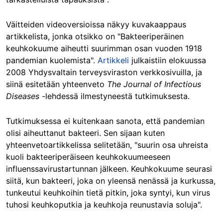
Väitteiden videoversioissa näkyy kuvakaappaus
artikkelista, jonka otsikko on "Bakteeriperäinen
keuhkokuume aiheutti suurimman osan vuoden 1918
pandemian kuolemista".
Artikkeli
julkaistiin elokuussa
2008 Yhdysvaltain terveysviraston verkkosivuilla, ja
siinä esitetään yhteenveto
The Journal of Infectious
Diseases
-lehdessä ilmestyneestä tutkimuksesta.
Tutkimuksessa ei kuitenkaan sanota, että pandemian
olisi aiheuttanut bakteeri. Sen sijaan kuten
yhteenvetoartikkelissa selitetään, "suurin osa uhreista
kuoli bakteeriperäiseen keuhkokuumeeseen
influenssavirustartunnan jälkeen. Keuhkokuume seurasi
siitä, kun bakteeri, joka on yleensä nenässä ja kurkussa,
tunkeutui keuhkoihin tietä pitkin, joka syntyi, kun virus
tuhosi keuhkoputkia ja keuhkoja reunustavia soluja".