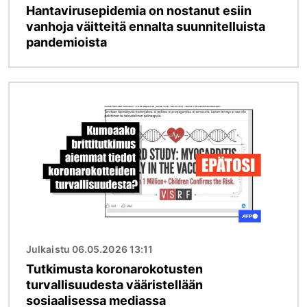
Hantavirusepidemia on nostanut esiin
vanhoja väitteitä ennalta suunnitelluista
pandemioista
Kuva
Julkaistu 06.05.2026 13:11
Tutkimusta koronarokotusten
turvallisuudesta vääristellään
sosiaalisessa mediassa