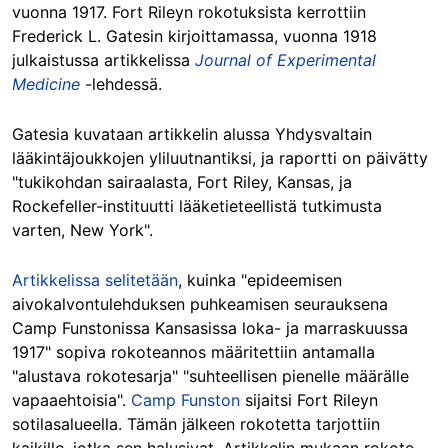
vuonna 1917. Fort Rileyn rokotuksista kerrottiin
Frederick L. Gatesin kirjoittamassa, vuonna 1918
julkaistussa artikkelissa
Journal of Experimental
Medicine
-lehdessä.
Gatesia kuvataan artikkelin alussa Yhdysvaltain
lääkintäjoukkojen yliluutnantiksi, ja raportti on päivätty
"tukikohdan sairaalasta, Fort Riley, Kansas, ja
Rockefeller-instituutti lääketieteellistä tutkimusta
varten, New York".
Artikkelissa selitetään
, kuinka "epideemisen
aivokalvontulehduksen puhkeamisen seurauksena
Camp Funstonissa Kansasissa loka- ja marraskuussa
1917" sopiva rokoteannos määritettiin antamalla
"alustava rokotesarja" "suhteellisen pienelle määrälle
vapaaehtoisia".
Camp Funston
sijaitsi Fort Rileyn
sotilasalueella. Tämän jälkeen rokotetta tarjottiin
kaikille, jotka sen halusivat. Artikkelin mukaan rokote