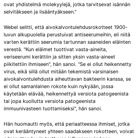
ovat yhdistelmä molekyylejä, jotka tarvitsevat isännän
selvitäkseen ja lisääntyäkseen."
Webel selitti, että aivokalvontulehdusrokotteet 1900-
luvun alkupuolella perustuivat antiseerumeihin, eli niitä
varten kerättiin seerumia tartunnan saaneiden eläinten
verestä. "Kun eläimet tuottivat vasta-aineita,
veriseerumi kerättiin ja sitten yksin vasta-aineet
piikitettiin ihmiseen", hän sanoi. "Se ei ollut heikennetty
virus, eikä sillä ollut mitään tekemistä varsinaisen
aivokalvontulehdusta aiheuttavan bakteerin kanssa, se
ei ollut samanlainen rokote kuin nykyään, jossa
käytetään elävää, heikennettyä versiota patogeenista
tai jopa kuollutta versiota patogeenista
immuunivasteen tuottamiseksi", hän sanoi.
Hän huomautti myös, että periaatteessa ihmiset, jotka
ovat kerääntyneet yhteen saadakseen rokotteen, voivat