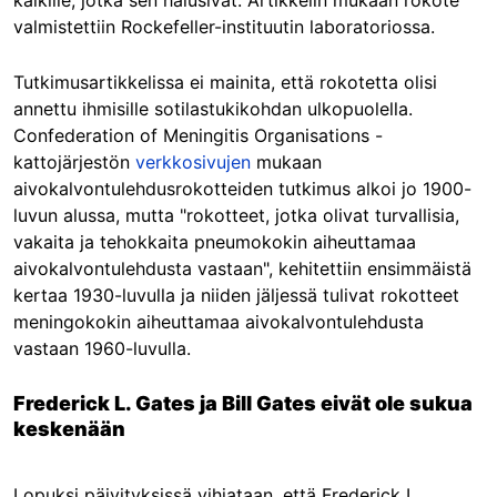
valmistettiin Rockefeller-instituutin laboratoriossa.
Tutkimusartikkelissa ei mainita, että rokotetta olisi
annettu ihmisille sotilastukikohdan ulkopuolella.
Confederation of Meningitis Organisations -
kattojärjestön
verkkosivujen
mukaan
aivokalvontulehdusrokotteiden tutkimus alkoi jo 1900-
luvun alussa, mutta "rokotteet, jotka olivat turvallisia,
vakaita ja tehokkaita pneumokokin aiheuttamaa
aivokalvontulehdusta vastaan", kehitettiin ensimmäistä
kertaa 1930-luvulla ja niiden jäljessä tulivat rokotteet
meningokokin aiheuttamaa aivokalvontulehdusta
vastaan 1960-luvulla.
Frederick L. Gates ja Bill Gates eivät ole sukua
keskenään
Lopuksi päivityksissä vihjataan, että Frederick L.