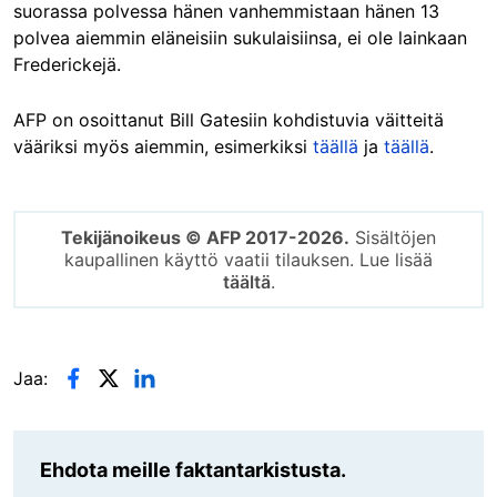
suorassa polvessa hänen vanhemmistaan hänen 13
polvea aiemmin eläneisiin sukulaisiinsa, ei ole lainkaan
Frederickejä.
AFP on osoittanut Bill Gatesiin kohdistuvia väitteitä
vääriksi myös aiemmin, esimerkiksi
täällä
ja
täällä
.
Tekijänoikeus © AFP 2017-2026.
Sisältöjen
kaupallinen käyttö vaatii tilauksen. Lue lisää
täältä
.
Jaa:
Ehdota meille faktantarkistusta.