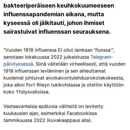
bakteeriperäiseen keuhkokuumeeseen
influenssapandemian aikana, mutta
kyseessä oli jälkitauti, johon ihmiset
sairastuivat influenssan seurauksena.
"Vuoden 1918 influenssa EI ollut lainkaan 'flunssa'",
sanotaan lokakuussa 2022 julkaistussa
Telegram-
päivityksessä
. Siinä väitetään virheellisesti, että vuoden
1918 influenssan leviäminen ja sen aiheuttamat
kuolemat johtuivat aivokalvontulehdusrokotekokeesta,
joka alkoi Fort Rileyn tukikohdassa ja otettiin käyttöön
koko Yhdysvalloissa.
Vastaavanlaisia epätosia väitteitä on levitetty
kuukausien ajan, esimerkiksi Facebookissa
tammikuussa 2022 (kuvakaappaus alla).