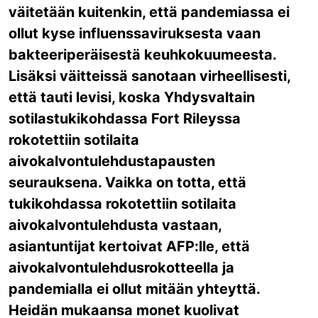
väitetään kuitenkin, että pandemiassa ei
ollut kyse influenssaviruksesta vaan
bakteeriperäisestä keuhkokuumeesta.
Lisäksi väitteissä sanotaan virheellisesti,
että tauti levisi, koska Yhdysvaltain
sotilastukikohdassa Fort Rileyssa
rokotettiin sotilaita
aivokalvontulehdustapausten
seurauksena. Vaikka on totta, että
tukikohdassa rokotettiin sotilaita
aivokalvontulehdusta vastaan,
asiantuntijat kertoivat AFP:lle, että
aivokalvontulehdusrokotteella ja
pandemialla ei ollut mitään yhteyttä.
Heidän mukaansa monet kuolivat