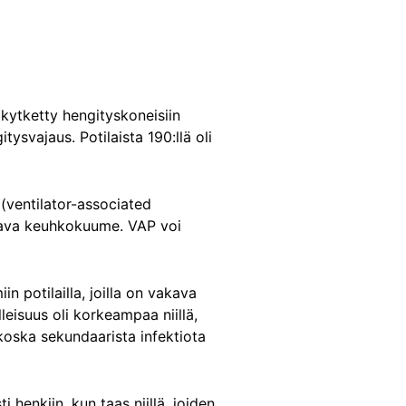
 kytketty hengityskoneisiin
tysvajaus. Potilaista 190:llä oli
(ventilator-associated
vakava keuhkokuume. VAP voi
n potilailla, joilla on vakava
eisuus oli korkeampaa niillä,
, koska sekundaarista infektiota
henkiin, kun taas niillä, joiden