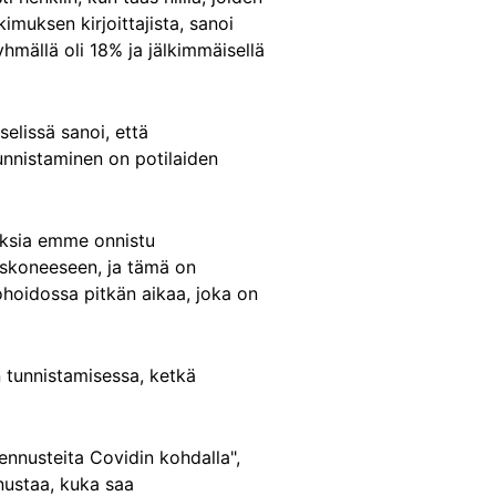
tkimuksen kirjoittajista, sanoi
ryhmällä oli 18% ja jälkimmäisellä
selissä sanoi, että
unnistaminen on potilaiden
auksia emme onnistu
tyskoneeseen, ja tämä on
ohoidossa pitkän aikaa, joka on
 tunnistamisessa, ketkä
 ennusteita Covidin kohdalla",
nnustaa, kuka saa