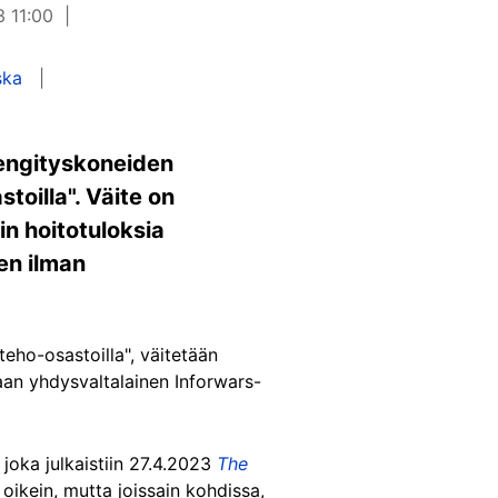
3 11:00
ska
hengityskoneiden
oilla". Väite on
in hoitotuloksia
een ilman
eho-osastoilla", väitetään
aan yhdysvaltalainen Inforwars-
, joka julkaistiin 27.4.2023
The
 oikein, mutta joissain kohdissa,