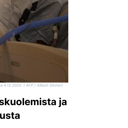
 4.12.2020. ( AFP / Allison Dinner)
uskuolemista ja
musta