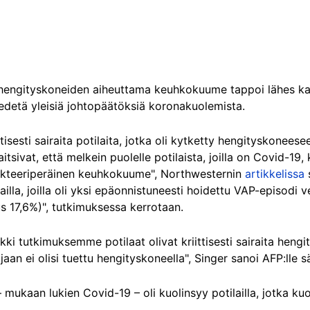
"hengityskoneiden aiheuttama keuhkokuume tappoi lähes kai
vedetä yleisiä johtopäätöksiä koronakuolemista.
ttisesti sairaita potilaita, jotka oli kytketty hengityskonees
aitsivat, että melkein puolelle potilaista, joilla on Covid-19
bakteeriperäinen keuhkokuume", Northwesternin
artikkelissa
ailla, joilla oli yksi epäonnistuneesti hoidettu VAP-episodi 
s 17,6%)", tutkimuksessa kerrotaan.
ki tutkimuksemme potilaat olivat kriittisesti sairaita hengi
ojaan ei olisi tuettu hengityskoneella", Singer sanoi AFP:lle 
mukaan lukien Covid-19 – oli kuolinsyy potilailla, jotka k