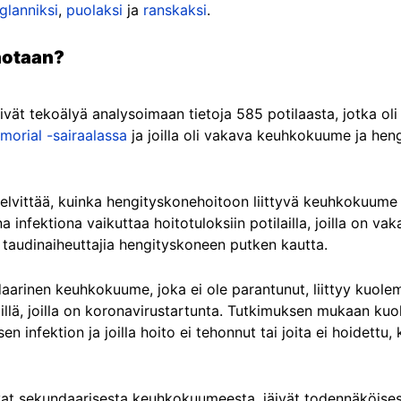
glanniksi
,
puolaksi
ja
ranskaksi
.
notaan?
ivät tekoälyä analysoimaan tietoja 585 potilaasta, jotka oli
orial -sairaalassa
ja joilla oli vakava keuhkokuume ja hengi
elvittää, kuinka hengityskonehoitoon liittyvä keuhkokuume 
infektiona vaikuttaa hoitotuloksiin potilailla, joilla on 
 taudinaiheuttajia hengityskoneen putken kautta.
daarinen keuhkokuume, joka ei ole parantunut, liittyy kuolemii
lä, joilla on koronavirustartunta. Tutkimuksen mukaan kuoll
en infektion ja joilla hoito ei tehonnut tai joita ei hoidettu
vat sekundaarisesta keuhkokuumeesta, jäivät todennäköisesti 