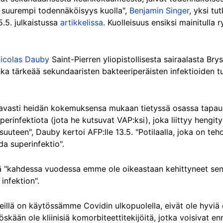
 suurempi todennäköisyys kuolla",
Benjamin Singer
, yksi tu
.5. julkaistussa
artikkelissa
. Kuolleisuus ensiksi mainitulla 
icolas Dauby
Saint-Pierren yliopistollisesta sairaalasta Brys
nka tärkeää sekundaaristen bakteeriperäisten infektioiden t
itettavasti heidän kokemuksensa mukaan tietyssä osassa tap
rinfektiota (jota he kutsuvat VAP:ksi), joka liittyy hengi
uuteen", Dauby kertoi AFP:lle 13.5. "Potilaalla, joka on teh
da superinfektio".
ä "kahdessa vuodessa emme ole oikeastaan kehittyneet sen
infektion".
 meillä on käytössämme Covidin ulkopuolella, eivät ole hyviä
yöskään ole kliinisiä komorbiteettitekijöitä, jotka voisivat e