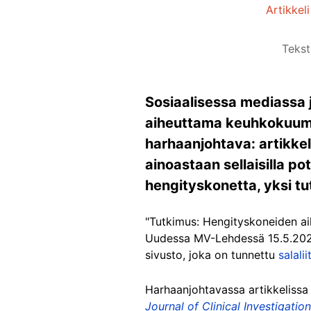
Artikkel
Tekst
Sosiaalisessa mediassa j
aiheuttama keuhkokuume "
harhaanjohtava: artikkeli
ainoastaan sellaisilla po
hengityskonetta, yksi tut
"Tutkimus: Hengityskoneiden ai
Uudessa MV-Lehdessä 15.5.202
sivusto, joka on tunnettu
salali
Harhaanjohtavassa artikkelissa 
Journal of Clinical Investigation