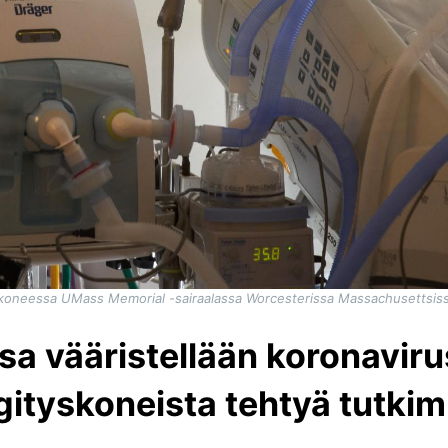
skoneessa UMass Memorial -sairaalassa Worcesterissa Massachusettsissa
ssa vääristellään koronavir
ityskoneista tehtyä tutki