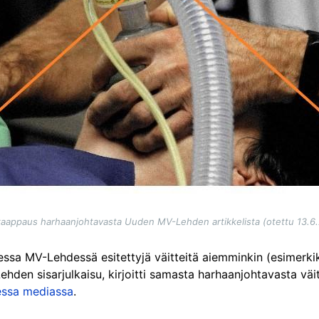
aappaus harhaanjohtavasta Uuden MV-Lehden artikkelista (otettu 13.6
essa MV-Lehdessä esitettyjä väitteitä aiemminkin (esimerki
n sisarjulkaisu, kirjoitti samasta harhaanjohtavasta väittee
essa mediassa
.