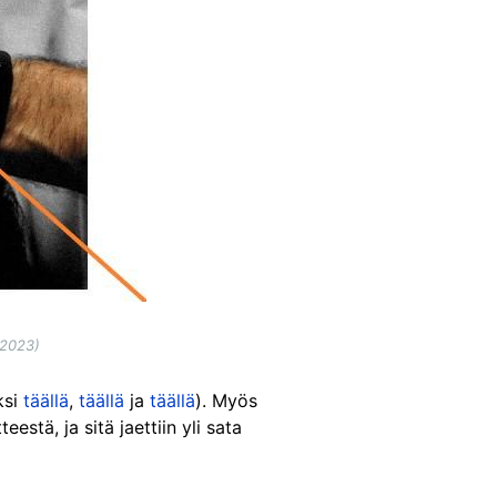
.2023)
ksi
täällä
,
täällä
ja
täällä
). Myös
stä, ja sitä jaettiin yli sata