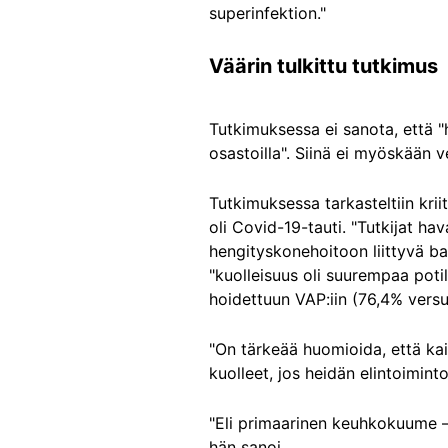
superinfektion."
Väärin tulkittu tutkimus
Tutkimuksessa ei sanota, että 
osastoilla". Siinä ei myöskään 
Tutkimuksessa tarkasteltiin krii
oli Covid-19-tauti. "Tutkijat hav
hengityskonehoitoon liittyvä 
"kuolleisuus oli suurempaa potil
hoidettuun VAP:iin (76,4% versu
"On tärkeää huomioida, että kaik
kuolleet, jos heidän elintoimint
"Eli primaarinen keuhkokuume – 
hän sanoi.