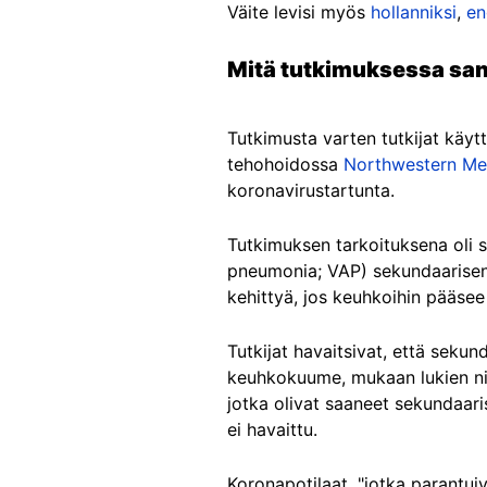
Väite levisi myös
hollanniksi
,
en
Mitä tutkimuksessa sa
Tutkimusta varten tutkijat käytt
tehohoidossa
Northwestern Mem
koronavirustartunta.
Tutkimuksen tarkoituksena oli s
pneumonia; VAP) sekundaarisena 
kehittyä, jos keuhkoihin pääsee
Tutkijat havaitsivat, että sekun
keuhkokuume, mukaan lukien niil
jotka olivat saaneet sekundaaris
ei havaittu.
Koronapotilaat, "jotka parantui