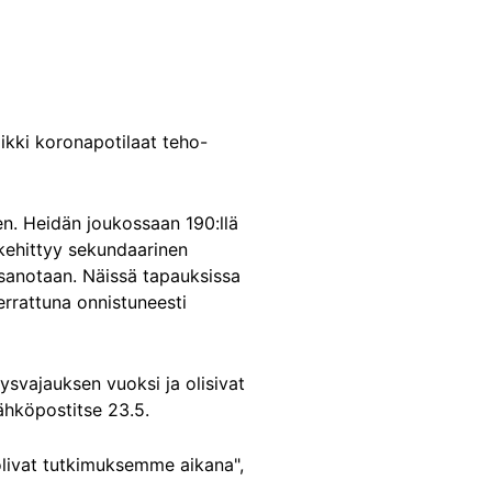
kki koronapotilaat teho-
een. Heidän joukossaan 190:llä
, kehittyy sekundaarinen
sanotaan. Näissä tapauksissa
verrattuna onnistuneesti
tysvajauksen vuoksi ja olisivat
sähköpostitse 23.5.
uolivat tutkimuksemme aikana",