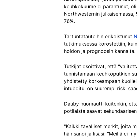
keuhkokuume ei parantunut, oli
Northwesternin julkaisemassa, 5
76%.
Tartuntatauteihin erikoistunut
N
tutkimuksessa korostettiin, kui
hoidon ja prognoosin kannalta.
Tutkijat osoittivat, että "val
tunnistamaan keuhkoputkien supe
yhdistetty korkeampaan kuolleis
intuboitu, on suurempi riski saa
Dauby huomautti kuitenkin, ett
potilaista saavat sekundaarisen 
"Kaikki tavalliset merkit, joita
hän sanoi ja lisäsi: "Meillä ei m