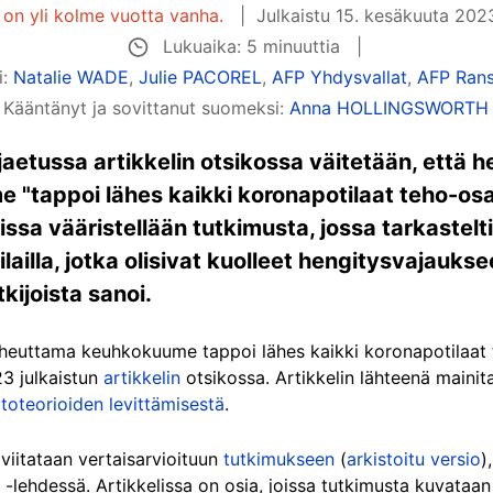
i on yli kolme vuotta vanha.
Julkaistu
15. kesäkuuta 202
Lukuaika: 5 minuuttia
i:
Natalie WADE
,
Julie PACOREL
,
AFP Yhdysvallat
,
AFP Ran
Kääntänyt ja sovittanut suomeksi:
Anna HOLLINGSWORTH
aetussa artikkelin otsikossa väitetään, että 
tappoi lähes kaikki koronapotilaat teho-osast
ssa vääristellään tutkimusta, jossa tarkastelti
tilailla, jotka olisivat kuolleet hengitysvajauks
kijoista sanoi.
heuttama keuhkokuume tappoi lähes kaikki koronapotilaat t
3 julkaistun
artikkelin
otsikossa. Artikkelin lähteenä mainit
ittoteorioiden levittämisestä
.
viitataan vertaisarvioituun
tutkimukseen
(
arkistoitu versio
)
-lehdessä. Artikkelissa on osia, joissa tutkimusta kuvataan