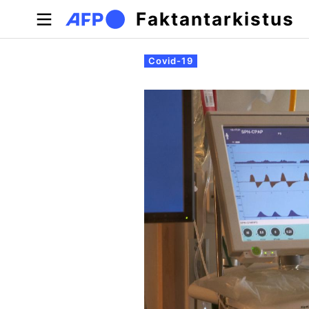
Hyppää pääsisältöön
Faktantarkistus
Ensisijaiset välilehdet
Covid-19