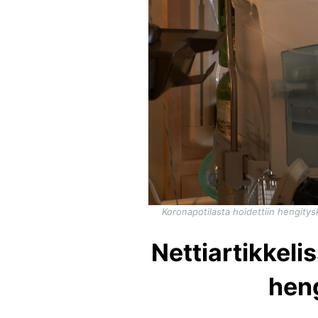
Koronapotilasta hoidettiin hengity
Nettiartikkeli
heng