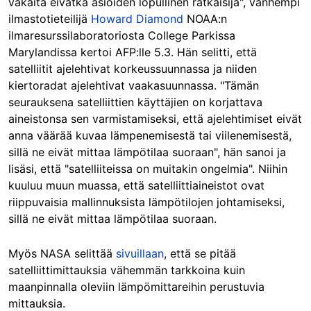
vakaita eivätkä asioiden lopullinen ratkaisija", vanhempi
ilmastotieteilijä
Howard Diamond
NOAA:n
ilmaresurssilaboratoriosta College Parkissa
Marylandissa kertoi AFP:lle 5.3. Hän selitti, että
satelliitit ajelehtivat korkeussuunnassa ja niiden
kiertoradat ajelehtivat vaakasuunnassa. "Tämän
seurauksena satelliittien käyttäjien on korjattava
aineistonsa sen varmistamiseksi, että ajelehtimiset eivät
anna väärää kuvaa lämpenemisestä tai viilenemisestä,
sillä ne eivät mittaa lämpötilaa suoraan", hän sanoi ja
lisäsi, että "satelliiteissa on muitakin ongelmia". Niihin
kuuluu muun muassa, että satelliittiaineistot ovat
riippuvaisia mallinnuksista lämpötilojen johtamiseksi,
sillä ne eivät mittaa lämpötilaa suoraan.
Myös NASA selittää
sivuillaan
, että se pitää
satelliittimittauksia vähemmän tarkkoina kuin
maanpinnalla oleviin lämpömittareihin perustuvia
mittauksia.