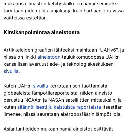
mukaansa ilmaston kehityskulkujen havaitsemiseksi
tarvitaan pidempiä ajanjaksoja kuin harhaanjohtavissa
väitteissä esitetään.
Kirsikanpoimintaa aineistosta
Artikkeleiden graafien lähteeksi mainitaan "UAHv6", ja
niissä on linkki
aineistoon
taulukkomuodossa UAH:n
kansallisen avaruustiede- ja teknologiakeskuksen
sivuilla
.
Kuten UAH:n
sivuilla
kerrotaan sen tuottamista
globaaleista lämpötilaraporteista, niiden aineisto
perustuu NOAA:n ja NASAn satelliittien mittauksiin, ja
kuten
säännöllisesti julkaistuista raporteista
itsestään
ilmenee, niissä seurataan alatroposfäärin lämpötiloja.
Asiantuntijoiden mukaan nämä aineistot esittävät