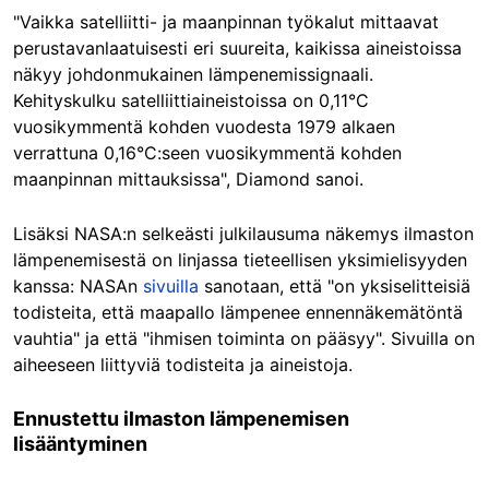
"Vaikka satelliitti- ja maanpinnan työkalut mittaavat
perustavanlaatuisesti eri suureita, kaikissa aineistoissa
näkyy johdonmukainen lämpenemissignaali.
Kehityskulku satelliittiaineistoissa on 0,11°C
vuosikymmentä kohden vuodesta 1979 alkaen
verrattuna 0,16°C:seen vuosikymmentä kohden
maanpinnan mittauksissa", Diamond sanoi.
Lisäksi NASA:n selkeästi julkilausuma näkemys ilmaston
lämpenemisestä on linjassa tieteellisen yksimielisyyden
kanssa: NASAn
sivuilla
sanotaan, että "on yksiselitteisiä
todisteita, että maapallo lämpenee ennennäkemätöntä
vauhtia" ja että "ihmisen toiminta on pääsyy". Sivuilla on
aiheeseen liittyviä todisteita ja aineistoja.
Ennustettu ilmaston lämpenemisen
lisääntyminen