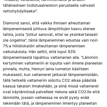
tähänastisen todistusaineiston perusteella vahvasti
nettohyödylliseksi".
Diamond sanoi, että vaikka ihmisen aiheuttaman
lämpenemisestä johtuva lämpötilojen kasvu etenee
tahtia, josta "jotkut sanovat, ettei se yksinkertaisesti
ole ongelma", tämä lämpeneminen edustaa vain noin
7%:a hiilidioksidin aiheuttaman lämpenemisen
vaikutuksista. Hän selitti, että loput 93%
lämpenemisestä tapahtuu valtamerien alla. "Lämmön
kertyminen valtameriin ei lopulta vain ilmene planeetan
pinnalla, mutta, Henryn laina tunnetun käsitteen
mukaisesti, kun valtameret jatkavat lämpenemistään,
tällä hetkellä valtameriin sidottu CO2 alkaa päästää
kaasua takaisin ilmakehään, ja siinä missä valtameret
ovat käytännössä palvelleet nieluna sekä CO2:lle että
lämmölle, jossain vaiheessa ne eivät pysty enää
tekemään tätä, ja lämpeneminen ilmentyy planeetan