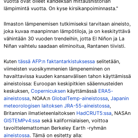
vuotta ovat olleet kahdeksan mittaushistorian
lämpimintä vuotta. On kyse kirsikanpoiminnasta."
Ilmaston lämpenemisen tutkimiseksi tarvitaan aineisto,
joka kuvaa maanpinnan lämpötiloja, ja on keskityttävä
vähintään 30 vuoden trendeihin, jotta El Niñon ja La
Niñan vaihtelu saadaan eliminoitua, Rantanen tiivisti.
Kuten
tässä AFP:n faktantarkistuksessa
selitetään,
viimeisten vuosikymmenien lämpeneminen on
havaittavissa kuuden kansanvälisen tahon käyttämissä
aineistoissa: Euroopan keskipitkien sääennusteiden
keskuksen,
Copernicuksen
käyttämässä
ERA5-
aineistossa
, NOAA:n
GlobalTemp-aineistossa
,
Japanin
meteorologisen laitoksen
JRA-55-aineistossa
,
Britannian ilmatieteenlaitoksen
HadCRUT5:ssa
, NASAn
GISTEMPv4:ssa
sekä kalifornialaisen, voittoa
tavoittelemattoman Berkeley Earth -ryhmän
aineistossa
. Tämä on esitetty alla: