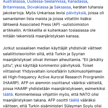
Australiassa
,
Uudessa-Seelannissa
,
Kanadassa
,
Britanniassa
,
Slovakiassa
ja
Saksassa
, keräten tuhansia
jakokertoja. Myös Unkarissa levisi
päivityksiä
, joissa oli
samanlainen lista maista ja joissa viitattiin lisäksi
lähteenä Associated Press (AP) -uutistoimiston
artikkeliin. Artikkelilla ei kuitenkaan tosiasiassa ole
mitään tekemistä maanjäristyksen kanssa.
Jotkut sosiaalisen median käyttäjät yhdistivät väitteet
salaliittoteorioihin siitä, että Turkin ja Syyrian
maanjäristykset olivat ihmisen aiheuttamia. "Eli järkätty
juttu", yksi käyttäjä kommentoi päivityksiä. Toiset
viittasivat Yhdysvaltain ionosfäärin tutkimusohjelmaan
eli High-frequency Active Auroral Research Prorgramiin
(HAARP). AFP on aiemmin osoittanut vääriksi väitteitä,
joissa HAARP yhdistetään maanjäristykseen, esimerkiksi
täällä
. Kommenteissa vihjattiin myös, että NATO olisi
maanjäristyksen takana. AFP osoitti
täällä
vääräksi
väitteen, että Turkin sisäministeri Süleyman Soylu olisi