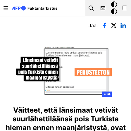
Hyppää pääsisältöön
Tumma
Faktantarkistus
Search
tila
Ensisijaiset välilehdet
Jaa:
Väitteet, että länsimaat vetivät
suurlähettiläänsä pois Turkista
hieman ennen maanjäristystä, ovat