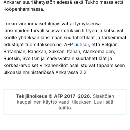
Ankaran suurlähetystön edessä sekä Tukholmassa että
Kööpenhaminassa.
Turkin viranomaiset ilmaisivat ärtymyksensä
länsimaiden turvallisuusvaroituksiin liittyen ja kutsuivat
koolle yhdeksän länsimaan suurlähettiläät ja tärkeimmät
edustajat tuomitakseen ne. AFP
uutisoi
, että Belgian,
Britannian, Ranskan, Saksan, Italian, Alankomaiden,
Ruotsin, Sveitsin ja Yhdysvaltain suurlähettiläät ja
korkea-arvoiset virkahenkilöt osallistuivat tapaamiseen
ulkoasiainministeriössä Ankarassa 2.2.
Tekijänoikeus © AFP 2017-2026.
Sisältöjen
kaupallinen käyttö vaatii tilauksen. Lue lisää
täältä
.