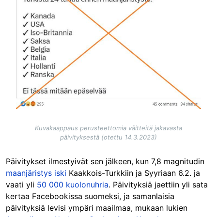
Kuvakaappaus perusteettomia väitteitä jakavasta
päivityksestä (otettu 14.3.2023)
Päivitykset ilmestyivät sen jälkeen, kun 7,8 magnitudin
maanjäristys iski
Kaakkois-Turkkiin ja Syyriaan 6.2. ja
vaati yli
50 000 kuolonuhria
. Päivityksiä jaettiin yli sata
kertaa Facebookissa suomeksi, ja samanlaisia
päivityksiä levisi ympäri maailmaa, mukaan lukien