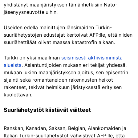
yhdistänyt maanjäristyksen tämänhetkisiin Nato-
jäsenyysneuvotteluihin.
Useiden edellä mainittujen länsimaiden Turkin-
suurlähetystöjen edustajat kertoivat AFP:lle, että niiden
suurlähettiläät olivat maassa katastrofin aikaan.
Turkki on yksi maailman
seismisesti aktiivisimmista
alueista
. Asiantuntijoiden mukaan eri tekijät yhdessä,
mukaan lukien maanjäristyksen ajoitus, sen episentrin
sijainti sekä romahtaneiden rakennusten heikot
rakenteet, tekivät helmikuun järistyksestä erityisen
kuolettavan.
Suurlähetystöt kiistävät väitteet
Ranskan, Kanadan, Saksan, Belgian, Alankomaiden ja
Italian Turkin-suurlähetystöt vahvistivat AFP:lle, että