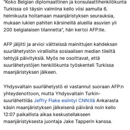
"Koko Belgian diplomaattinen ja konsulaattihenkilökunta
Turkissa oli täysin valmiina kello viisi aamulla 6.
helmikuuta hoitamaan maanjäristyksen seurauksia,
mukaan lukien pahiten kärsineillä alueilla asuvien yli
200 belgialaisen tilannetta", hän kertoi AFP:lle.
AFP jäljitti ja arvioi väitteissä mainittujen kahdeksan
suurlähetystön virallisilta sosiaalisen median tileiltä
tehtyjä päivityksiä. Myös ne osoittavat, että
suurlähetystöjen henkilökunta työskenteli Turkissa
maanjäristyksen jälkeen.
Yhdysvaltain suurlähetystö ei vastannut suoraan AFP:n
yhteydenottoon, mutta Yhdysvaltain Turkin-
suurlähettiläs
Jeffry Flake
esiintyi CNN:llä
Ankarasta
käsin maanjäristyksen jälkeisenä päivänä noin kello
12:07 paikallista aikaa keskustellakseen
maanjäristyksesta juontaja Jake Tapperin kanssa.