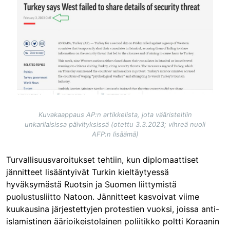
Image
Kuvakaappaus AP:n artikkelista, jota vääristeltiin
unkarilaisissa päivityksissä (otettu 3.3.2023; vihreä nuoli
AFP:n lisäämä)
Turvallisuusvaroitukset tehtiin, kun diplomaattiset
jännitteet lisääntyivät Turkin kieltäytyessä
hyväksymästä Ruotsin ja Suomen liittymistä
puolustusliitto Natoon. Jännitteet kasvoivat viime
kuukausina järjestettyjen protestien vuoksi, joissa anti-
islamistinen äärioikeistolainen poliitikko poltti Koraanin