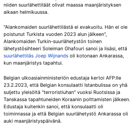
niiden suurlähettiläät olivat maassa maanjäristyksen
aikaan helmikuussa.
"Alankomaiden suurlähettilästä ei evakuoitu. Hän ei ole
poistunut Turkista vuoden 2023 alun jälkeen",
Alankomaiden Turkin-suurlähetystön toinen
lähetystösihteeri Soleiman Ghafouri sanoi ja lisäsi, että
suurlähettiläs Joep Wijnands
oli kotonaan Ankarassa,
kun maanjäristys tapahtui.
Belgian ulkoasiainministeriön edustaja kertoi AFP:lle
23.2.2023, että Belgian konsulaatti Istanbulissa on yhä
suljettu yleisöltä "terroristiuhan" vuoksi
Ruotsissa ja
Tanskassa tapahtuneiden
Koraanin polttamisten jälkeen.
Edustaja kuitenkin sanoi, että konsulaatti oli
toiminnassa ja että Belgian suurlähetystö Ankarassa oli
auki maanjäristyspäivänä.