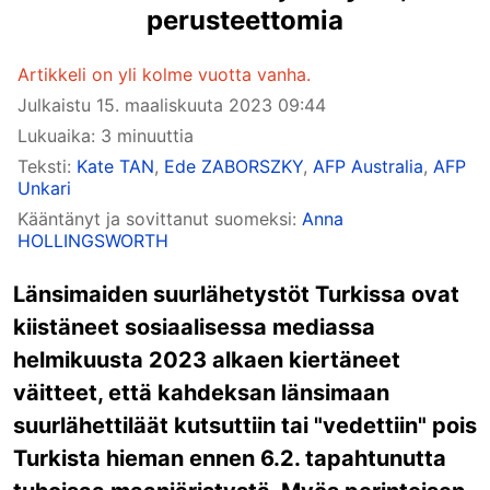
perusteettomia
Artikkeli on yli kolme vuotta vanha.
Julkaistu
15. maaliskuuta 2023 09:44
Lukuaika: 3 minuuttia
Teksti:
Kate TAN
,
Ede ZABORSZKY
,
AFP Australia
,
AFP
Unkari
Kääntänyt ja sovittanut suomeksi:
Anna
HOLLINGSWORTH
Länsimaiden suurlähetystöt Turkissa ovat
kiistäneet sosiaalisessa mediassa
helmikuusta 2023 alkaen kiertäneet
väitteet, että kahdeksan länsimaan
suurlähettiläät kutsuttiin tai "vedettiin" pois
Turkista hieman ennen 6.2. tapahtunutta