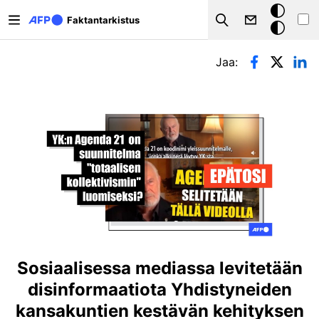
Hyppää pääsisältöön
Tumma
Faktantarkistus
Search
tila
Ensisijaiset välilehdet
Jaa:
Sosiaalisessa mediassa levitetään
disinformaatiota Yhdistyneiden
kansakuntien kestävän kehityksen