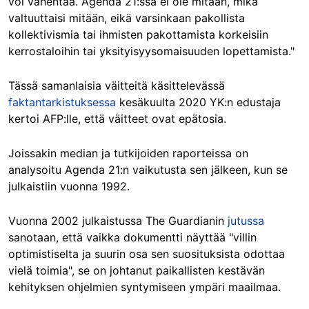
voi vähentää. Agenda 21:ssä ei ole mitään, mikä
valtuuttaisi mitään, eikä varsinkaan pakollista
kollektivismia tai ihmisten pakottamista korkeisiin
kerrostaloihin tai yksityisyysomaisuuden lopettamista."
Tässä samanlaisia väitteitä käsittelevässä
faktantarkistuksessa
kesäkuulta 2020 YK:n edustaja
kertoi AFP:lle, että väitteet ovat epätosia.
Joissakin median ja tutkijoiden raporteissa on
analysoitu Agenda 21:n vaikutusta sen jälkeen, kun se
julkaistiin vuonna 1992.
Vuonna 2002 julkaistussa The Guardianin
jutussa
sanotaan, että vaikka dokumentti näyttää "villin
optimistiselta ja suurin osa sen suosituksista odottaa
vielä toimia", se on johtanut paikallisten kestävän
kehityksen ohjelmien syntymiseen ympäri maailmaa.