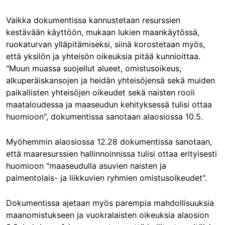
Vaikka dokumentissa kannustetaan resurssien
kestävään käyttöön, mukaan lukien maankäytössä,
ruokaturvan ylläpitämiseksi, siinä korostetaan myös,
että yksilön ja yhteisön oikeuksia pitää kunnioittaa.
"Muun muassa suojellut alueet, omistusoikeus,
alkuperäiskansojen ja heidän yhteisöjensä sekä muiden
paikallisten yhteisöjen oikeudet sekä naisten rooli
maataloudessa ja maaseudun kehityksessä tulisi ottaa
huomioon", dokumentissa sanotaan alaosiossa 10.5.
Myöhemmin alaosiossa 12.28 dokumentissa sanotaan,
että maaresurssien hallinnoinnissa tulisi ottaa erityisesti
huomioon "maaseudulla asuvien naisten ja
paimentolais- ja liikkuvien ryhmien omistusoikeudet".
Dokumentissa ajetaan myös parempia mahdollisuuksia
maanomistukseen ja vuokralaisten oikeuksia alaosion