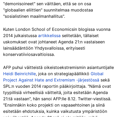
"demonisoineet" sen väittäen, että se on osa
"globaalien eliittien" suunnitelmaa muodostaa
"sosialistinen maailmanhallitus".
Kuten London School of Economicsin blogissa vuonna
2014 julkaistussa
artikkelissa
selitetään, tällaiset
uskomukset ovat johtaneet Agenda 21:n vastaiseen
lainsäädäntöön Yhdysvalloissa, erityisesti
konservatiiviosavaltioissa.
AFP puhui väitteistä oikeistoekstremismin asiantuntijalle
Heidi Beinrichille
, joka on strategiapäällikkö
Global
Project Against Hate and Extremism -järjestössä
sekä
SPL:n vuoden 2014 raportin pääkirjoittaja. "Nämä ovat
tyypillisiä virheellisiä väitteitä, joita esitetään Agenda
21:tä vastaan", hän sanoi AFP:lle 8.12. Twitter-viestissä.
"Ensinnäkin koko projekti on vapaaehtoinen ja siinä
esitetään ehdotuksia, kuinka vaikutusta ympäristöön