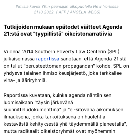
Ihmisiä käveli YK:n päämajan ulkopuolella New Yorkissa
21.10.2022. ( AFP / ANGELA WEISS)
Tutkijoiden mukaan epätodet väitteet Agenda
21:stä ovat "tyypillistä" oikeistonarratiivia
Vuonna 2014 Southern Poverty Law Centerin (SPL)
julkaisemassa
raportissa
sanotaan, että Agenda 21:stä
on tullut "perusteettoman propagandan" kohde. SPL on
yhdysvaltalainen ihmisoikeusjärjestö, joka tarkkailee
viha- ja ääriryhmiä.
Raportissa kuvataan, kuinka agenda nähtiin sen
luomisaikaan "täysin järkevänä
suunnitteludokumenttina" ja "ei-sitovana aikomuksen
ilmauksena, jonka tarkoituksena on huolehtia
kestävästä kehityksestä yhä täydemmällä planeetalla",
mutta radikaalit oikeistoryhmät ovat myöhemmin