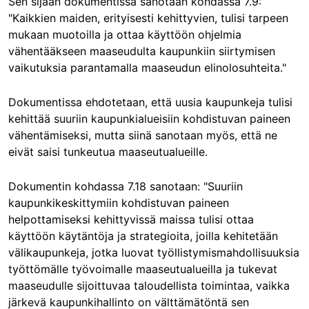
Sen sijaan dokumentissa sanotaan kohdassa 7.9:
"Kaikkien maiden, erityisesti kehittyvien, tulisi tarpeen
mukaan muotoilla ja ottaa käyttöön ohjelmia
vähentääkseen maaseudulta kaupunkiin siirtymisen
vaikutuksia parantamalla maaseudun elinolosuhteita."
Dokumentissa ehdotetaan, että uusia kaupunkeja tulisi
kehittää suuriin kaupunkialueisiin kohdistuvan paineen
vähentämiseksi, mutta siinä sanotaan myös, että ne
eivät saisi tunkeutua maaseutualueille.
Dokumentin kohdassa 7.18 sanotaan: "Suuriin
kaupunkikeskittymiin kohdistuvan paineen
helpottamiseksi kehittyvissä maissa tulisi ottaa
käyttöön käytäntöja ja strategioita, joilla kehitetään
välikaupunkeja, jotka luovat työllistymismahdollisuuksia
työttömälle työvoimalle maaseutualueilla ja tukevat
maaseudulle sijoittuvaa taloudellista toimintaa, vaikka
järkevä kaupunkihallinto on välttämätöntä sen