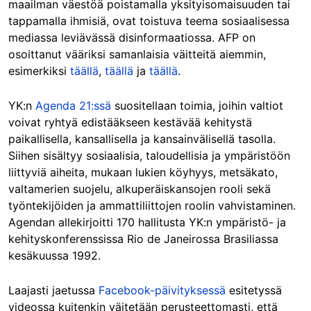
maailman väestöä poistamalla yksityisomaisuuden tai
tappamalla ihmisiä, ovat toistuva teema sosiaalisessa
mediassa leviävässä disinformaatiossa. AFP on
osoittanut vääriksi samanlaisia väitteitä aiemmin,
esimerkiksi
täällä
,
täällä
ja
täällä
.
YK:n
Agenda 21:ssä
suositellaan toimia, joihin valtiot
voivat ryhtyä edistääkseen kestävää kehitystä
paikallisella, kansallisella ja kansainvälisellä tasolla.
Siihen sisältyy sosiaalisia, taloudellisia ja ympäristöön
liittyviä aiheita, mukaan lukien köyhyys, metsäkato,
valtamerien suojelu, alkuperäiskansojen rooli sekä
työntekijöiden ja ammattiliittojen roolin vahvistaminen.
Agendan allekirjoitti 170 hallitusta YK:n ympäristö- ja
kehityskonferenssissa Rio de Janeirossa Brasiliassa
kesäkuussa 1992.
Laajasti jaetussa
Facebook-päivityksessä
esitetyssä
videossa kuitenkin väitetään perusteettomasti, että