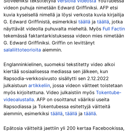
Sloveeniksi tekstitetyllä
versiolla videosta
YouTubessa
videon puhuja nimetään Edward Griffiniksi. AFP etsi
kuvia kyseisellä nimellä ja löysi verkosta kuvia kirjailija
G. Edward Griffinistä, esimerkiksi
täällä
ja
täällä
, jotka
näyttävät videolla puhuvalta mieheltä. Myös
Full Factin
tekemässä faktantarkistuksessa videon mies nimetään
G. Edward Griffiniksi. Griffin on levittänyt
salaliittoteorioita
aiemmin.
Englanninkielinen, suomeksi tekstitetty video alkoi
kiertää sosiaalisessa mediassa sen jälkeen, kun
Rapsodia-verkkosivusto sisällytti sen 2.12.2022
julkaistuun
artikkeliin
, jossa videon väitteet toistetaan
myös kirjoitettuna. Video julkaistiin myös
Tokentube-
videoalustalla
. AFP on osoittanut vääriksi useita
Rapsodiassa ja Tokentubessa esitettyjä väitteitä
aiemmin, esimerkiksi
täällä
,
täällä
ja
täällä
.
Epätosia väitteitä jaettiin yli 200 kertaa Facebookissa,