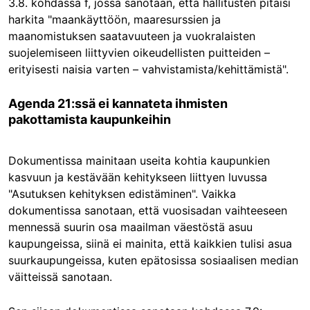
3.8. kohdassa f, jossa sanotaan, että hallitusten pitäisi
harkita "maankäyttöön, maaresurssien ja
maanomistuksen saatavuuteen ja vuokralaisten
suojelemiseen liittyvien oikeudellisten puitteiden –
erityisesti naisia varten – vahvistamista/kehittämistä".
Agenda 21:ssä ei kannateta ihmisten
pakottamista kaupunkeihin
Dokumentissa mainitaan useita kohtia kaupunkien
kasvuun ja kestävään kehitykseen liittyen luvussa
"Asutuksen kehityksen edistäminen". Vaikka
dokumentissa sanotaan, että vuosisadan vaihteeseen
mennessä suurin osa maailman väestöstä asuu
kaupungeissa, siinä ei mainita, että kaikkien tulisi asua
suurkaupungeissa, kuten epätosissa sosiaalisen median
väitteissä sanotaan.