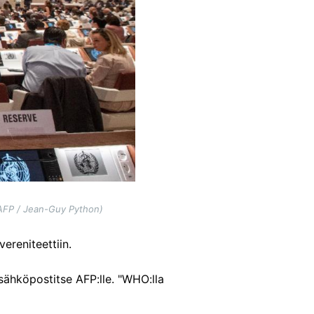
AFP / Jean-Guy Python)
ereniteettiin.
sähköpostitse AFP:lle. "WHO:lla