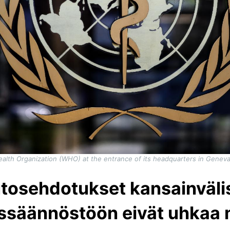
alth Organization (WHO) at the entrance of its headquarters in Geneva 
tosehdotukset kansainväli
ssäännöstöön eivät uhkaa