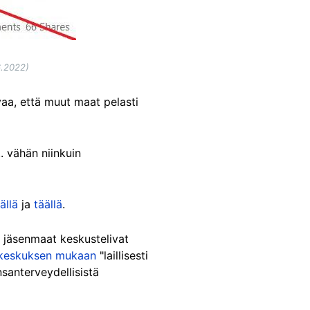
6.2022)
avaa, että muut maat pelasti
.. vähän niinkuin
ällä
ja
täällä
.
n jäsenmaat keskustelivat
ikeskuksen mukaan
"laillisesti
santerveydellisistä