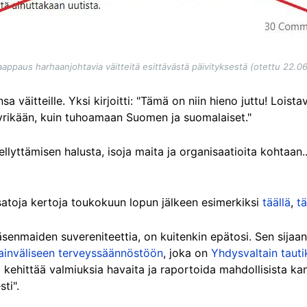
appaus harhaanjohtavia väitteitä esittävästä päivityksestä (otettu 22.0
sa väitteille. Yksi kirjoitti: "Tämä on niin hieno juttu! Loist
yrikään, kuin tuhoamaan Suomen ja suomalaiset."
ellyttämisen halusta, isoja maita ja organisaatioita kohtaan.
 satoja kertoja toukokuun lopun jälkeen esimerkiksi
täällä
,
tä
jäsenmaiden suvereniteettia, on kuitenkin epätosi. Sen sijaa
ainväliseen terveyssäännöstöön
, joka on
Yhdysvaltain taut
 kehittää valmiuksia havaita ja raportoida mahdollisista kan
ti".