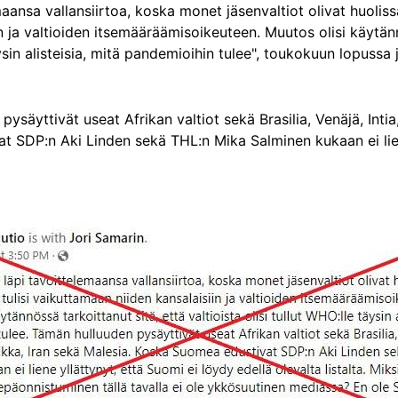
ansa vallansiirtoa, koska monet jäsenvaltiot olivat huolissa
n ja valtioiden itsemääräämisoikeuteen. Muutos olisi käytänn
täysin alisteisia, mitä pandemioihin tulee", toukokuun lopussa
ysäyttivät useat Afrikan valtiot sekä Brasilia, Venäjä, Intia,
t SDP:n Aki Linden sekä THL:n Mika Salminen kukaan ei lien