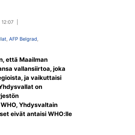
 12:07
lat
,
AFP Belgrad
,
n, että Maailman
nsa vallansiirtoa, joka
ioista, ja vaikuttaisi
 Yhdysvallat on
jestön
a WHO, Yhdysvaltain
set eivät antaisi WHO:lle