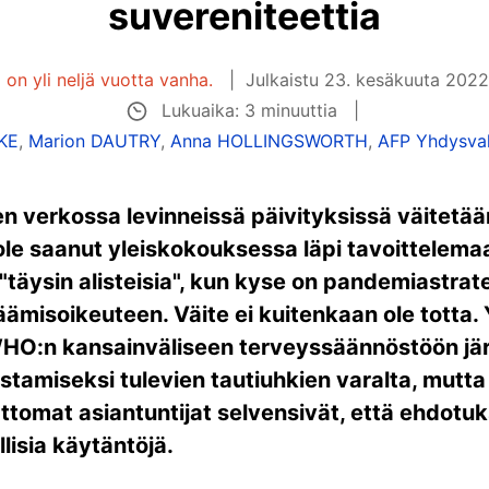
suvereniteettia
i on yli neljä vuotta vanha.
Julkaistu
23. kesäkuuta 2022
Lukuaika: 3 minuuttia
KE
,
Marion DAUTRY
,
Anna HOLLINGSWORTH
,
AFP Yhdysval
n verkossa levinneissä päivityksissä väitetää
le saanut yleiskokouksessa läpi tavoittelemaa
 "täysin alisteisia", kun kyse on pandemiastrateg
äämisoikeuteen. Väite ei kuitenkaan ole totta.
HO:n kansainväliseen terveyssäännöstöön jär
stamiseksi tulevien tautiuhkien varalta, mutt
attomat asiantuntijat selvensivät, että ehdotuk
lisia käytäntöjä.