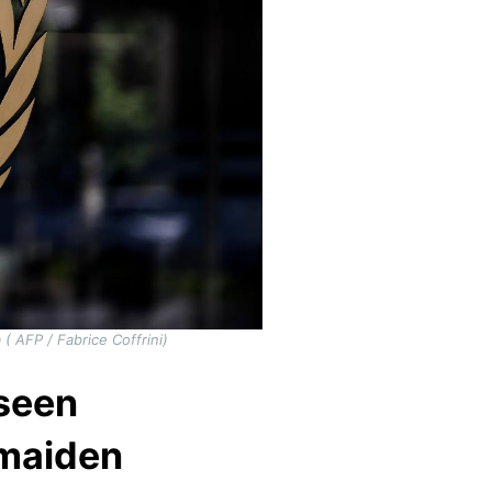
( AFP / Fabrice Coffrini)
seen
 maiden