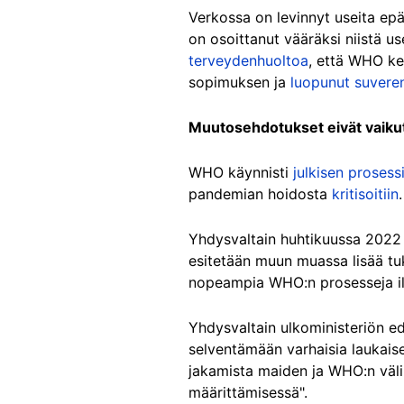
Verkossa on levinnyt useita ep
on osoittanut vääräksi niistä u
terveydenhuoltoa
, että WHO k
sopimuksen ja
luopunut suveren
Muutosehdotukset eivät vaikut
WHO käynnisti
julkisen prosess
pandemian hoidosta
kritisoitiin
.
Yhdysvaltain huhtikuussa 2022
esitetään muun muassa lisää tuk
nopeampia WHO:n prosesseja ilmo
Yhdysvaltain ulkoministeriön e
selventämään varhaisia laukais
jakamista maiden ja WHO:n väli
määrittämisessä".