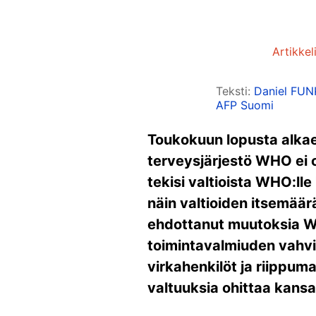
Artikkel
Teksti:
Daniel FUN
AFP Suomi
Toukokuun lopusta alkae
terveysjärjestö WHO ei o
tekisi valtioista WHO:lle
näin valtioiden itsemäär
ehdottanut muutoksia W
toimintavalmiuden vahvi
virkahenkilöt ja riippum
valtuuksia ohittaa kansal