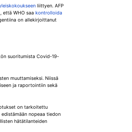
yleiskokoukseen
liittyen. AFP
ut, että WHO saa
kontrolloida
gentiina on allekirjoittanut
tön suoritumista Covid-19-
ten muuttamiseksi. Niissä
seen ja raportointiin sekä
tukset on tarkoitettu
n, edistämään nopeaa tiedon
isten hätätilanteiden