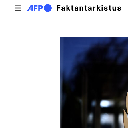
Hyppää pääsisältöön
Faktantarkistus
Ensisijaiset välilehdet