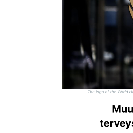
The logo of the World He
Muu
tervey