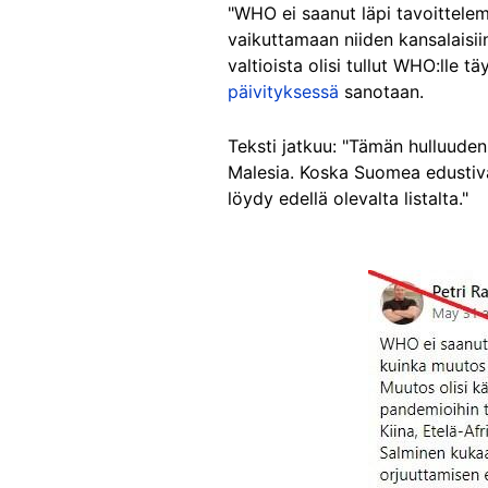
"WHO ei saanut läpi tavoittelema
vaikuttamaan niiden kansalaisii
valtioista olisi tullut WHO:lle 
päivityksessä
sanotaan.
Teksti jatkuu: "Tämän hulluuden p
Malesia. Koska Suomea edustiva
löydy edellä olevalta listalta."
Image