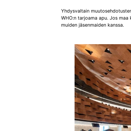
Yhdysvaltain muutosehdotusten m
WHO:n tarjoama apu. Jos maa kie
muiden jäsenmaiden kanssa.
Image