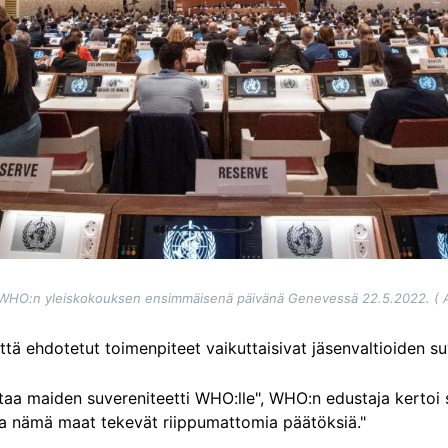
 WHO:n yleiskokouksen ensimmäisenä päivänä Genevessä 22.5.2022. ( 
ttä ehdotetut toimenpiteet vaikuttaisivat jäsenvaltioiden suv
taa maiden suvereniteetti WHO:lle", WHO:n edustaja kertoi 
 ja nämä maat tekevät riippumattomia päätöksiä."