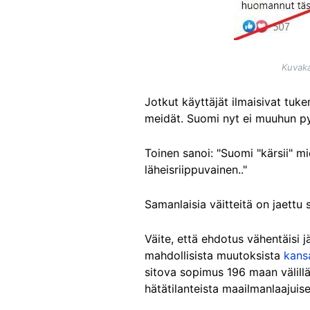
Kuvaka
Jotkut käyttäjät ilmaisivat tuken
meidät. Suomi nyt ei muuhun p
Toinen sanoi: "Suomi "kärsii" mi
läheisriippuvainen.."
Samanlaisia väitteitä on jaettu
Väite, että ehdotus vähentäisi 
mahdollisista muutoksista
kans
sitova sopimus 196 maan välillä
hätätilanteista maailmanlaajuises