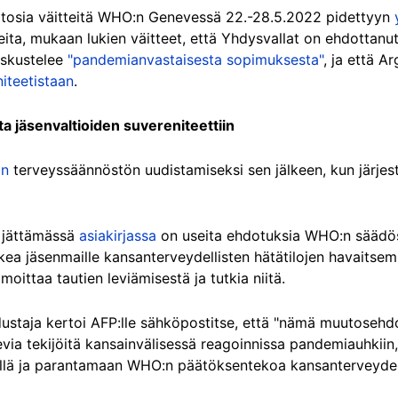
ätosia väitteitä WHO:n Genevessä 22.-28.5.2022 pidettyyn
seita, mukaan lukien väitteet, että Yhdysvallat on ehdottan
eskustelee
"pandemianvastaisesta sopimuksesta"
, ja että Ar
iteetistaan
.
a jäsenvaltioiden suvereniteettiin
in
terveyssäännöstön uudistamiseksi sen jälkeen, kun järjes
 jättämässä
asiakirjassa
on useita ehdotuksia WHO:n säädös
ea jäsenmaille kansanterveydellisten hätätilojen havaitsemi
ittaa tautien leviämisestä ja tutkia niitä.
dustaja kertoi AFP:lle sähköpostitse, että "nämä muutosehdo
evia tekijöitä kansainvälisessä reagoinnissa pandemiauhkii
llä ja parantamaan WHO:n päätöksentekoa kansanterveydell