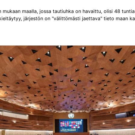
ukaan maalla, jossa tautiuhka on havaittu, olisi 48 tuntia
ltäytyy, järjestön on "välittömästi jaettava" tieto maan k