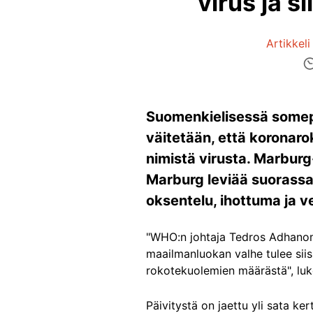
virus ja s
Artikkeli
Suomenkielisessä somepäi
väitetään, että koronar
nimistä virusta. Marburg-
Marburg leviää suorassa i
oksentelu, ihottuma ja 
"WHO:n johtaja Tedros Adhanom 
maailmanluokan valhe tulee sii
rokotekuolemien määrästä", luk
Päivitystä on jaettu yli sata ker