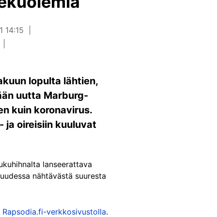
otekuolemia
1 14:15
kuun lopulta lähtien,
mään uutta Marburg-
nen kuin koronavirus.
 ja oireisiin kuuluvat
ukuhihnalta lanseerattava
isuudessa nähtävästä suuresta
ä
Rapsodia.fi-verkkosivustolla
.