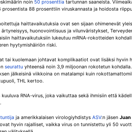
keskimäärin noin
50 prosenttia
tartunnan saaneista. Viimeaik
4 prosentista 88 prosenttiin viruskannasta ja hoidosta riipp
moitettuja haittavaikutuksia ovat sen sijaan ohimenevät ylei
 ärtyneisyys, huonovointisuus ja vilunväristykset, Terveyde
aisiin haittavaikutuksiin lukeutuu mRNA-rokotteiden kohdall
ren hyytymishäiriön riski.
t tai kuolemaan johtavat komplikaatiot ovat lisäksi hyvin 
on
seurattu
yhteensä noin 3,9 miljoonan rokotetun kohdalla.
ksen jälkeisinä viikkoina on matalampi kuin rokottamattomi
kupuoli, THL kertoo.
uuluva RNA-virus, joka vaikuttaa sekä ihmisiin että kädellis
.
tuntija
ja amerikkalaisen virologiyhdistys
ASV
:n jäsen
Juan
at hyvin rajalliset, vaikka virus on tunnistettu yli 50 vuotta
ren välityksellä.