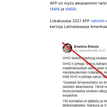
AFP on myös aikaisemmin tarkist
täällä
ja
täällä)
.
Lokakuussa 2021 AFP
vahvisti
v
kertoja Latinalaisessa Amerikas
Image