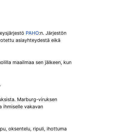
veysjärjestö
PAHO
:n. Järjestön
rrotettu asiayhteydestä eikä
uolilla maailmaa sen jälkeen, kun
.
tuksista. Marburg-viruksen
a ihmiselle vakavan
u, oksentelu, ripuli, ihottuma