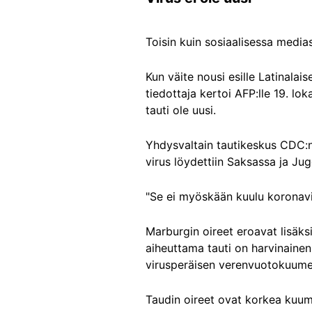
Toisin kuin sosiaalisessa medias
Kun väite nousi esille Latinala
tiedottaja kertoi AFP:lle 19. lo
tauti ole uusi.
Yhdysvaltain tautikeskus CDC
virus löydettiin Saksassa ja Ju
"Se ei myöskään kuulu koronavi
Marburgin oireet eroavat lisäks
aiheuttama tauti on harvinainen
virusperäisen verenvuotokuume
Taudin oireet ovat korkea kuume