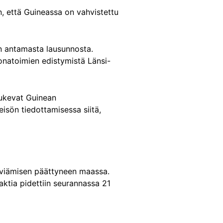
n, että Guineassa on vahvistettu
n antamasta lausunnosta.
oronatoimien edistymistä Länsi-
ukevat Guinean
eisön tiedottamisessa siitä,
leviämisen päättyneen maassa.
aktia pidettiin seurannassa 21