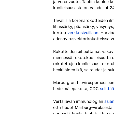
ja verenvuoto. Tautiin kuolee 
kuolleisuusaste on vaihdellut 2
Tavallisia koronarokotteiden il
lihassärky, päänsärky, väsymys,
kertoo
verkkosivuillaan
. Harvin
adenovirusvektorirokotteissa ve
Rokotteiden aiheuttamat vakava
mennessä rokotekuolleisuutta 
rokotettujen kuolleisuus rokotu
henkilöiden ikä, sairaudet ja su
Marburg on filovirusperheeseen k
hedelmälepakolta, CDC
selittää
Vertailevan immunologian
asian
että tiedot Marburg-viruksesta ov
nopeasti, koska tauti tarttuu ve