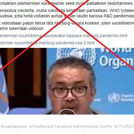
Kuvakaappaus virheellisestä Facebook-päivityksestä (otettu 12.11.2021)