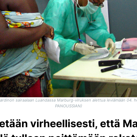
ardinon sairaalaan Luandassa Marburg-viruksen alettua leviämään 04. h
PANOUSSIAN)
tään virheellisesti, että M