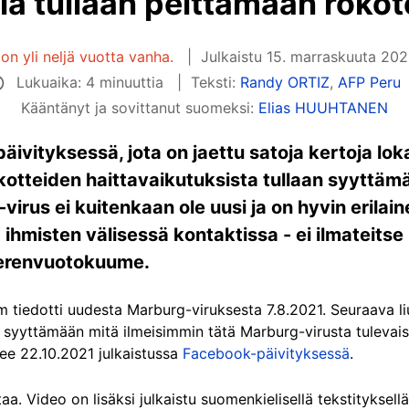
illä tullaan peittämään rok
 on yli neljä vuotta vanha.
Julkaistu
15. marraskuuta 202
Lukuaika: 4 minuuttia
Teksti:
Randy ORTIZ
,
AFP Peru
Kääntänyt ja sovittanut suomeksi:
Elias HUUHTANEN
vityksessä, jota on jaettu satoja kertoja loka
okotteiden haittavaikutuksista tullaan syyttä
virus ei kuitenkaan ole uusi ja on hyvin erilai
hmisten välisessä kontaktissa - ei ilmateitse -
verenvuotokuume.
tiedotti uudesta Marburg-viruksesta 7.8.2021. Seuraava li
s syyttämään mitä ilmeisimmin tätä Marburg-virusta tuleva
ee 22.10.2021 julkaistussa
Facebook-päivityksessä
.
taa. Video on lisäksi julkaistu suomenkielisellä tekstityksell