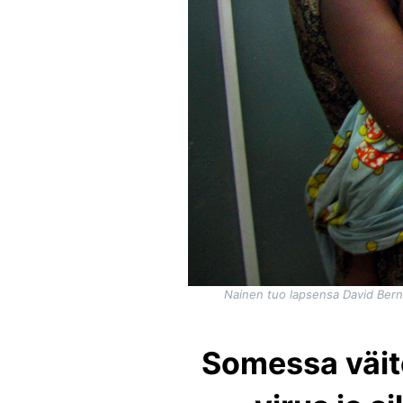
Nainen tuo lapsensa David Bern
Somessa väite