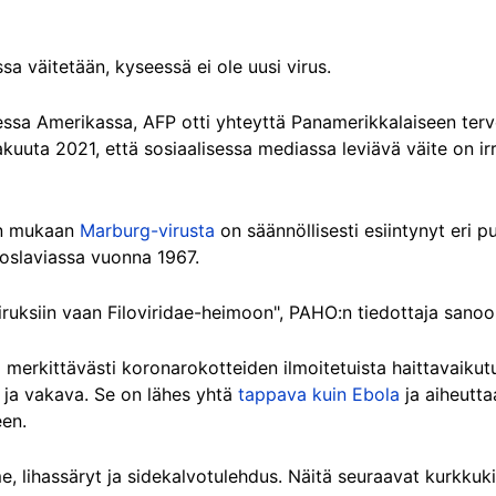
sa väitetään, kyseessä ei ole uusi virus.
isessa Amerikassa, AFP otti yhteyttä Panamerikkalaiseen ter
kakuuta 2021, että sosiaalisessa mediassa leviävä väite on i
:n mukaan
Marburg-virusta
on säännöllisesti esiintynyt eri p
goslaviassa vuonna 1967.
ruksiin vaan Filoviridae-heimoon", PAHO:n tiedottaja sanoo
i merkittävästi koronarokotteiden ilmoitetuista haittavaiku
 ja vakava. Se on lähes yhtä
tappava kuin Ebola
ja aiheutta
en.
, lihassäryt ja sidekalvotulehdus. Näitä seuraavat kurkkukip