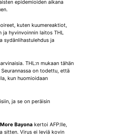
aisten epidemioiden aikana
uen.
soireet, kuten kuumereaktiot,
n ja hyvinvoinnin laitos THL
a sydänlihastulehdus ja
harvinaisia. THL:n mukaan tähän
 Seurannassa on todettu, että
lla, kun huomioidaan
iin, ja se on peräisin
 More Bayona
kertoi AFP:lle,
 sitten. Virus ei leviä kovin