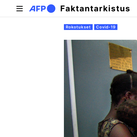
Hyppää pääsisältöön
Faktantarkistus
Ensisijaiset välilehdet
Rokotukset
Covid-19