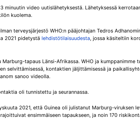
 3 minuutin video uutislähetyksestä. Lähetyksessä kerrotaa
ilön kuolema.
ailman terveysjärjestö WHO:n pääjohtajan Tedros Adhanomi
uta 2021 pidetystä
lehdistötilaisuudesta
, jossa käsiteltiin k
u Marburg-tapaus Länsi-Afrikassa. WHO ja kumppanimme t
en selvittämisessä, kontaktien jäljittämisessä ja paikallisyht
hanom sanoo videolla.
aktia oli tunnistettu ja seurannassa.
yyskuuta 2021, että Guinea oli julistanut Marburg-viruksen 
ajoittuivat ensimmäiseen tapaukseen, ja noin 170 riskikont