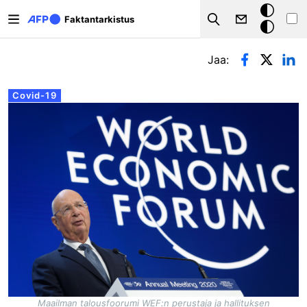
Hyppää pääsisältöön
Tumma
Faktantarkistus
Search
tila
Ensisijaiset välilehdet
Jaa:
Covid-19
Maailman talousfoorumi WEF:n perustaja ja hallituksen