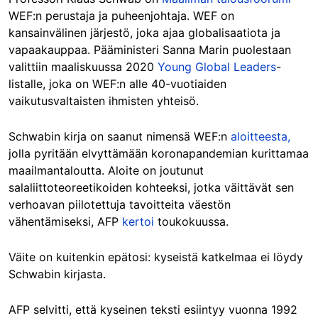
WEF:n perustaja ja puheenjohtaja. WEF on
kansainvälinen järjestö, joka ajaa globalisaatiota ja
vapaakauppaa. Pääministeri Sanna Marin puolestaan
valittiin maaliskuussa 2020
Young Global Leaders
-
listalle, joka on WEF:n alle 40-vuotiaiden
vaikutusvaltaisten ihmisten yhteisö.
Schwabin kirja on saanut nimensä WEF:n
aloitteesta,
jolla pyritään elvyttämään koronapandemian kurittamaa
maailmantaloutta. Aloite on joutunut
salaliittoteoreetikoiden kohteeksi, jotka väittävät sen
verhoavan piilotettuja tavoitteita väestön
vähentämiseksi,
AFP
kertoi
toukokuussa.
Väite on kuitenkin epätosi: kyseistä katkelmaa ei löydy
Schwabin kirjasta.
AFP selvitti, että kyseinen teksti esiintyy vuonna 1992