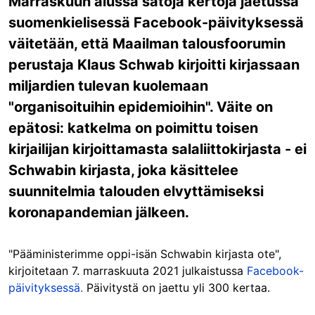
Marraskuun alussa satoja kertoja jaetussa
suomenkielisessä Facebook-päivityksessä
väitetään, että Maailman talousfoorumin
perustaja Klaus Schwab kirjoitti kirjassaan
miljardien tulevan kuolemaan
"organisoituihin epidemioihin". Väite on
epätosi: katkelma on poimittu toisen
kirjailijan kirjoittamasta salaliittokirjasta - ei
Schwabin kirjasta, joka käsittelee
suunnitelmia talouden elvyttämiseksi
koronapandemian jälkeen.
"Pääministerimme oppi-isän Schwabin kirjasta ote",
kirjoitetaan 7. marraskuuta 2021 julkaistussa
Facebook-
päivityksessä.
Päivitystä on jaettu yli 300 kertaa.