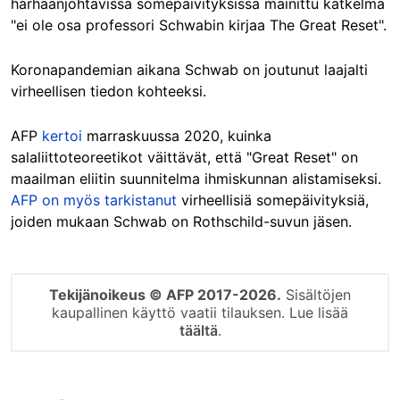
harhaanjohtavissa somepäivityksissä mainittu katkelma
"ei ole osa professori Schwabin kirjaa The Great Reset".
Koronapandemian aikana Schwab on joutunut laajalti
virheellisen tiedon kohteeksi.
AFP
kertoi
marraskuussa 2020, kuinka
salaliittoteoreetikot väittävät, että "Great Reset" on
maailman eliitin suunnitelma ihmiskunnan alistamiseksi.
AFP on myös tarkistanut
virheellisiä somepäivityksiä,
joiden mukaan Schwab on Rothschild-suvun jäsen.
Tekijänoikeus © AFP 2017-2026.
Sisältöjen
kaupallinen käyttö vaatii tilauksen. Lue lisää
täältä
.