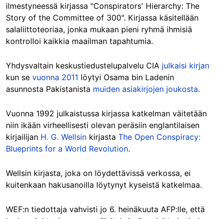
ilmestyneessä kirjassa "Conspirators' Hierarchy: The
Story of the Committee of 300". Kirjassa käsitellään
salaliittoteoriaa, jonka mukaan pieni ryhmä ihmisiä
kontrolloi kaikkia maailman tapahtumia.
Yhdysvaltain keskustiedustelupalvelu CIA
julkaisi kirjan
kun se
vuonna 2011
löytyi Osama bin Ladenin
asunnosta Pakistanista
muiden asiakirjojen joukosta
.
Vuonna 1992 julkaistussa kirjassa katkelman väitetään
niin ikään virheellisesti olevan peräsiin englantilaisen
kirjailijan
H. G. Wellsin
kirjasta
The Open Conspiracy:
Blueprints for a World Revolution
.
Wellsin kirjasta, joka on löydettävissä verkossa, ei
kuitenkaan hakusanoilla löytynyt kyseistä katkelmaa.
WEF:n tiedottaja vahvisti jo 6. heinäkuuta AFP:lle, että