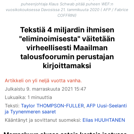
puheenjohtaja Klaus Schwab pitää puheen WEF:n
vuosikokouksessa Davosissa 21. tammikuuta 2020 ( AFP / Fabrice
COFFRINI)
Tekstiä 4 miljardin ihmisen
"eliminoimisesta" väitetään
virheellisesti Maailman
talousfoorumin perustajan
kirjoittamaksi
Artikkeli on yli neljä vuotta vanha.
Julkaistu
9. marraskuuta 2021 15:47
Lukuaika: 1 minuuttia
Teksti:
Taylor THOMPSON-FULLER
,
AFP Uusi-Seelanti
ja Tyynenmeren saaret
Kääntänyt ja sovittanut suomeksi:
Elias HUUHTANEN