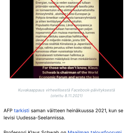
Kuvakaappaus virheellisestä Facebook-päivityksestä
(otettu 8.11.2021)
AFP
tarkisti
saman väitteen heinäkuussa 2021, kun se
levisi Uudessa-Seelannissa.
Professori Klaus Schwab on
Maailman talousfoorumi