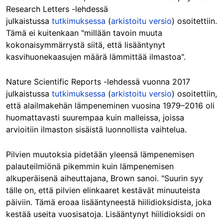
Research Letters -lehdessä
julkaistussa
tutkimuksessa
(
arkistoitu versio
) osoitettiin.
Tämä ei kuitenkaan "millään tavoin muuta
kokonaisymmärrystä siitä, että lisääntynyt
kasvihuonekaasujen määrä lämmittää ilmastoa".
Nature Scientific Reports -lehdessä vuonna 2017
julkaistussa
tutkimuksessa
(
arkistoitu versio
) osoitettiin,
että alailmakehän lämpeneminen vuosina 1979–2016 oli
huomattavasti suurempaa kuin malleissa, joissa
arvioitiin ilmaston sisäistä luonnollista vaihtelua.
Pilvien muutoksia pidetään yleensä lämpenemisen
palauteilmiönä pikemmin kuin lämpenemisen
alkuperäisenä aiheuttajana, Brown sanoi. "Suurin syy
tälle on, että pilvien elinkaaret kestävät minuuteista
päiviin. Tämä eroaa lisääntyneestä hiilidioksidista, joka
kestää useita vuosisatoja. Lisääntynyt hiilidioksidi on