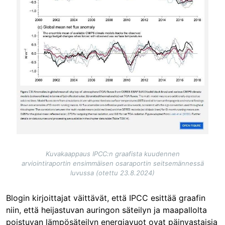
Kuvakaappaus IPCC:n graafista kuudennen
arviointiraportin ensimmäisen osaraportin seitsemännessä
luvussa (otettu 23.8.2024)
Blogin kirjoittajat väittävät, että IPCC esittää graafin
niin, että heijastuvan auringon säteilyn ja maapallolta
poistuvan lämpösäteilyn energiavuot ovat päinvastaisia