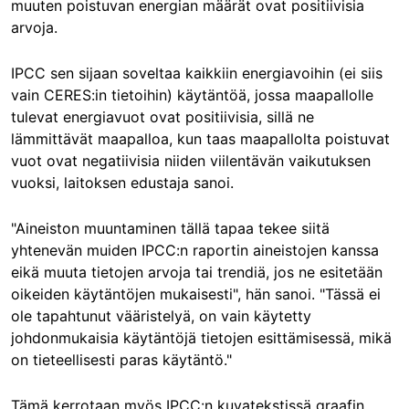
muuten poistuvan energian määrät ovat positiivisia
arvoja.
IPCC sen sijaan soveltaa kaikkiin energiavoihin (ei siis
vain CERES:in tietoihin) käytäntöä, jossa maapallolle
tulevat energiavuot ovat positiivisia, sillä ne
lämmittävät maapalloa, kun taas maapallolta poistuvat
vuot ovat negatiivisia niiden viilentävän vaikutuksen
vuoksi, laitoksen edustaja sanoi.
"Aineiston muuntaminen tällä tapaa tekee siitä
yhtenevän muiden IPCC:n raportin aineistojen kanssa
eikä muuta tietojen arvoja tai trendiä, jos ne esitetään
oikeiden käytäntöjen mukaisesti", hän sanoi. "Tässä ei
ole tapahtunut vääristelyä, on vain käytetty
johdonmukaisia käytäntöjä tietojen esittämisessä, mikä
on tieteellisesti paras käytäntö."
Tämä kerrotaan myös IPCC:n kuvatekstissä graafin