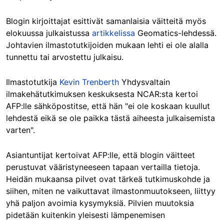
Blogin kirjoittajat esittivät samanlaisia väitteitä myös
elokuussa julkaistussa
artikkelissa
Geomatics-lehdessä.
Johtavien ilmastotutkijoiden mukaan lehti ei ole alalla
tunnettu tai arvostettu julkaisu.
Ilmastotutkija
Kevin Trenberth
Yhdysvaltain
ilmakehätutkimuksen keskuksesta NCAR:sta kertoi
AFP:lle sähköpostitse, että hän "ei ole koskaan kuullut
lehdestä eikä se ole paikka tästä aiheesta julkaisemista
varten".
Asiantuntijat kertoivat AFP:lle, että blogin väitteet
perustuvat vääristyneeseen tapaan vertailla tietoja.
Heidän mukaansa pilvet ovat tärkeä tutkimuskohde ja
siihen, miten ne vaikuttavat ilmastonmuutokseen, liittyy
yhä paljon avoimia kysymyksiä. Pilvien muutoksia
pidetään kuitenkin yleisesti lämpenemisen