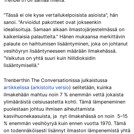
Trenberth oli samaa mieltä.
"Tässä ei ole kyse vertailukelpoisista asioista", hän
sanoi. "Arvioidut pakotteet ovat jokseenkin
idealisoituja. Samaan aikaan ilmastojärjestelmässä on
kaikenlaisia palautteita." Hänen mukaansa merkittävin
palaute on haihtumisen lisääntyminen, joka on johtanut
vesihöyryn lisääntyneeseen määrään ilmakehässä.
"Vaikutus on yhtä suuri kuin hiilidioksidin
lisääntymisellä."
Trenberthin The Conversationissa julkaistussa
artikkelissa
(
arkistoitu versio
) selitetään, kuinka
ilmakehään mahtuu noin 7 % enemmän vettä jokaista
ylimääräistä celsiusastetta kohti. Tämä lämpeneminen
puolestaan johtuu ihmisen aiheuttamista
kasvihuonekaasuista, ja nyt ilmakehässä on noin 5–15
% enemmän vesihöyryä kuin ennen vuotta 1970. Tämä
on todennäköisesti lisännyt ilmaston lämpenemistä yhtä