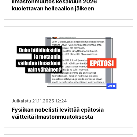
ilmastonmuutos kesäkuun 2026
kuolettavan helleaallon jälkeen
Kuva
Julkaistu 21.11.2025 12:24
Fysiikan nobelisti levittää epätosia
väitteitä ilmastonmuutoksesta