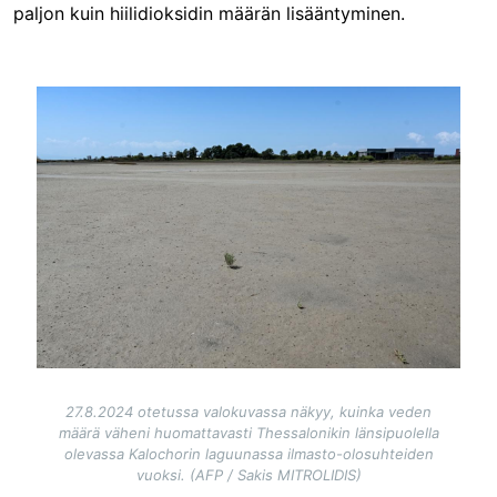
paljon kuin hiilidioksidin määrän lisääntyminen.
Image
27.8.2024 otetussa valokuvassa näkyy, kuinka veden
määrä väheni huomattavasti Thessalonikin länsipuolella
olevassa Kalochorin laguunassa ilmasto-olosuhteiden
vuoksi. (AFP / Sakis MITROLIDIS)