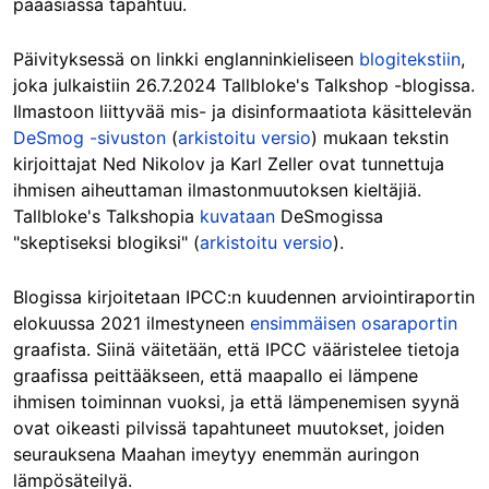
pääasiassa tapahtuu.
Päivityksessä on linkki englanninkieliseen
blogitekstiin
,
joka julkaistiin 26.7.2024 Tallbloke's Talkshop -blogissa.
Ilmastoon liittyvää mis- ja disinformaatiota käsittelevän
DeSmog -sivuston
(
arkistoitu versio
) mukaan tekstin
kirjoittajat Ned Nikolov ja Karl Zeller ovat tunnettuja
ihmisen aiheuttaman ilmastonmuutoksen kieltäjiä.
Tallbloke's Talkshopia
kuvataan
DeSmogissa
"skeptiseksi blogiksi" (
arkistoitu versio
).
Blogissa kirjoitetaan IPCC:n kuudennen arviointiraportin
elokuussa 2021 ilmestyneen
ensimmäisen osaraportin
graafista. Siinä väitetään, että IPCC vääristelee tietoja
graafissa peittääkseen, että maapallo ei lämpene
ihmisen toiminnan vuoksi, ja että lämpenemisen syynä
ovat oikeasti pilvissä tapahtuneet muutokset, joiden
seurauksena Maahan imeytyy enemmän auringon
lämpösäteilyä.