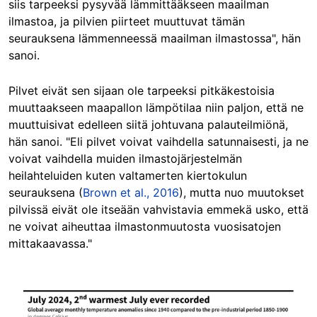
siis tarpeeksi pysyvää lämmittääkseen maailman
ilmastoa, ja pilvien piirteet muuttuvat tämän
seurauksena lämmenneessä maailman ilmastossa", hän
sanoi.
Pilvet eivät sen sijaan ole tarpeeksi pitkäkestoisia
muuttaakseen maapallon lämpötilaa niin paljon, että ne
muuttuisivat edelleen siitä johtuvana palauteilmiönä,
hän sanoi. "Eli pilvet voivat vaihdella satunnaisesti, ja ne
voivat vaihdella muiden ilmastojärjestelmän
heilahteluiden kuten valtamerten kiertokulun
seurauksena (
Brown et al., 2016
), mutta nuo muutokset
pilvissä eivät ole itseään vahvistavia emmekä usko, että
ne voivat aiheuttaa ilmastonmuutosta vuosisatojen
mittakaavassa."
Image