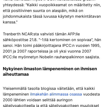
yhteydessä: "Kaikki vuopoikkeamat on määritetty niin,
että positiivinen suunta on alaspäin, mikä on
johdonmukaista tässä luvussa käytetyn merkintätavan
kanssa."
Trenberth NCAR:sta vahvisti tämän AFP:lle
sähköpostitse 21.8. "-1:llä kertominen on sopivaa", hän
sanoi. Hän toimi pääkirjoittajana IPCC:n vuosien 1995,
2001 ja 2007 raporteissa ja oli yksi vuonna 2007
IPCC:lle myönnetyn Nobelin rauhanpalkinnon saajista.
Nykyinen ilmaston lämpeneminen on ihmisen
aiheuttamaa
Yleisemmällä tasolla blogissa väitetään, että kaikki
lämpeneminen
ilmakehän alimmassa osassa
vuodesta
2000 lähtien voidaan selittää auringon
säteilypakotteella ja että säteilypakotteen muutokset