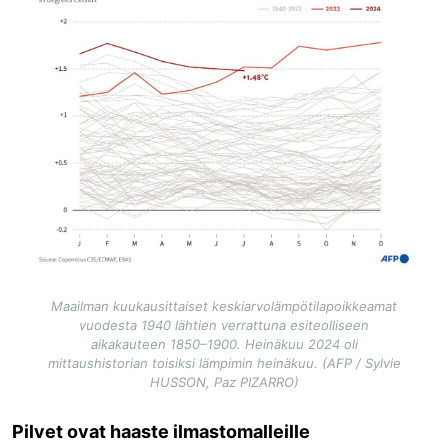
Maailman kuukausittaiset keskiarvolämpötilapoikkeamat
vuodesta 1940 lähtien verrattuna esiteolliseen
aikakauteen 1850–1900. Heinäkuu 2024 oli
mittaushistorian toisiksi lämpimin heinäkuu. (AFP / Sylvie
HUSSON, Paz PIZARRO)
Pilvet ovat haaste ilmastomalleille