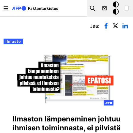
Hyppää pääsisältöön
Tumma
Faktantarkistus
Search
tila
Ensisijaiset välilehdet
Jaa:
Ilmasto
Ilmaston lämpeneminen johtuu
ihmisen toiminnasta, ei pilvistä