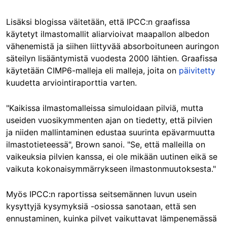
Lisäksi blogissa väitetään, että IPCC:n graafissa
käytetyt ilmastomallit aliarvioivat maapallon albedon
vähenemistä ja siihen liittyvää absorboituneen auringon
säteilyn lisääntymistä vuodesta 2000 lähtien. Graafissa
käytetään CIMP6-malleja eli malleja, joita on
päivitetty
kuudetta arviointiraporttia varten.
"Kaikissa ilmastomalleissa simuloidaan pilviä, mutta
useiden vuosikymmenten ajan on tiedetty, että pilvien
ja niiden mallintaminen edustaa suurinta epävarmuutta
ilmastotieteessä", Brown sanoi. "Se, että malleilla on
vaikeuksia pilvien kanssa, ei ole mikään uutinen eikä se
vaikuta kokonaisymmärrykseen ilmastonmuutoksesta."
Myös IPCC:n raportissa seitsemännen luvun usein
kysyttyjä kysymyksiä -osiossa sanotaan, että sen
ennustaminen, kuinka pilvet vaikuttavat lämpenemässä