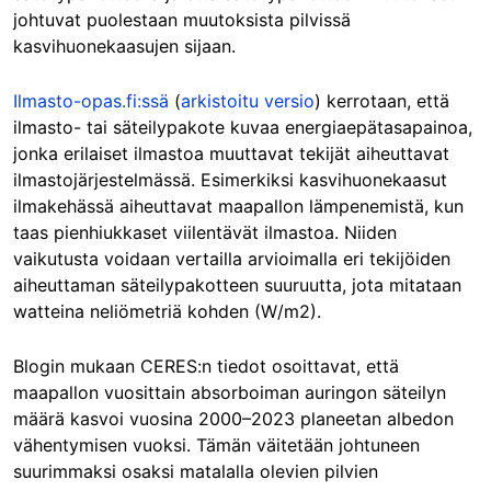
johtuvat puolestaan muutoksista pilvissä
kasvihuonekaasujen sijaan.
Ilmasto-opas.fi:ssä
(
arkistoitu versio
) kerrotaan, että
ilmasto- tai säteilypakote kuvaa energiaepätasapainoa,
jonka erilaiset ilmastoa muuttavat tekijät aiheuttavat
ilmastojärjestelmässä. Esimerkiksi kasvihuonekaasut
ilmakehässä aiheuttavat maapallon lämpenemistä, kun
taas pienhiukkaset viilentävät ilmastoa. Niiden
vaikutusta voidaan vertailla arvioimalla eri tekijöiden
aiheuttaman säteilypakotteen suuruutta, jota mitataan
watteina neliömetriä kohden (W/m2).
Blogin mukaan CERES:n tiedot osoittavat, että
maapallon vuosittain absorboiman auringon säteilyn
määrä kasvoi vuosina 2000–2023 planeetan albedon
vähentymisen vuoksi. Tämän väitetään johtuneen
suurimmaksi osaksi matalalla olevien pilvien