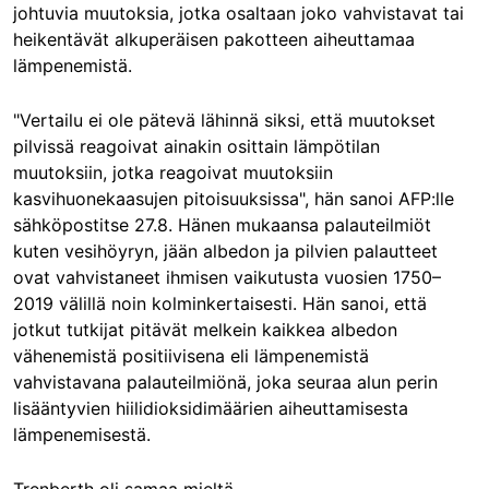
johtuvia muutoksia, jotka osaltaan joko vahvistavat tai
heikentävät alkuperäisen pakotteen aiheuttamaa
lämpenemistä.
"Vertailu ei ole pätevä lähinnä siksi, että muutokset
pilvissä reagoivat ainakin osittain lämpötilan
muutoksiin, jotka reagoivat muutoksiin
kasvihuonekaasujen pitoisuuksissa", hän sanoi AFP:lle
sähköpostitse 27.8. Hänen mukaansa palauteilmiöt
kuten vesihöyryn, jään albedon ja pilvien palautteet
ovat vahvistaneet ihmisen vaikutusta vuosien 1750–
2019 välillä noin kolminkertaisesti. Hän sanoi, että
jotkut tutkijat pitävät melkein kaikkea albedon
vähenemistä positiivisena eli lämpenemistä
vahvistavana palauteilmiönä, joka seuraa alun perin
lisääntyvien hiilidioksidimäärien aiheuttamisesta
lämpenemisestä.