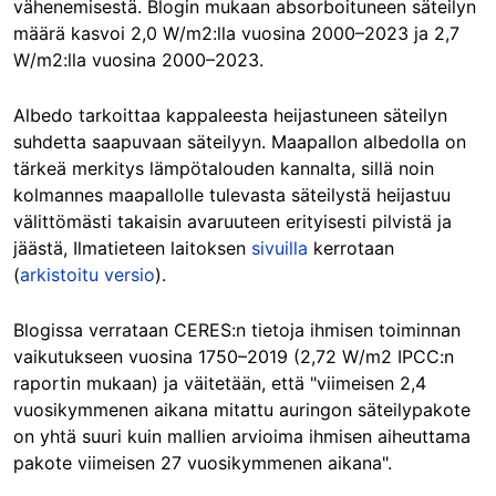
vähenemisestä. Blogin mukaan absorboituneen säteilyn
määrä kasvoi 2,0 W/m2:lla vuosina 2000–2023 ja 2,7
W/m2:lla vuosina 2000–2023.
Albedo tarkoittaa kappaleesta heijastuneen säteilyn
suhdetta saapuvaan säteilyyn. Maapallon albedolla on
tärkeä merkitys lämpötalouden kannalta, sillä noin
kolmannes maapallolle tulevasta säteilystä heijastuu
välittömästi takaisin avaruuteen erityisesti pilvistä ja
jäästä, Ilmatieteen laitoksen
sivuilla
kerrotaan
(
arkistoitu versio
).
Blogissa verrataan CERES:n tietoja ihmisen toiminnan
vaikutukseen vuosina 1750–2019 (2,72 W/m2 IPCC:n
raportin mukaan) ja väitetään, että "viimeisen 2,4
vuosikymmenen aikana mitattu auringon säteilypakote
on yhtä suuri kuin mallien arvioima ihmisen aiheuttama
pakote viimeisen 27 vuosikymmenen aikana".