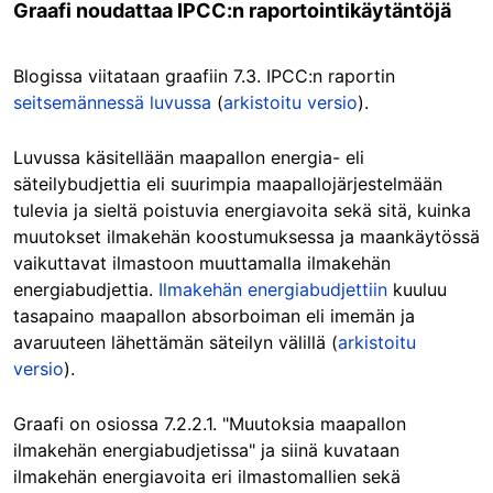
Graafi noudattaa IPCC:n raportointikäytäntöjä
Blogissa viitataan graafiin 7.3. IPCC:n raportin
seitsemännessä luvussa
(
arkistoitu versio
).
Luvussa käsitellään maapallon energia- eli
säteilybudjettia eli suurimpia maapallojärjestelmään
tulevia ja sieltä poistuvia energiavoita sekä sitä, kuinka
muutokset ilmakehän koostumuksessa ja maankäytössä
vaikuttavat ilmastoon muuttamalla ilmakehän
energiabudjettia.
Ilmakehän energiabudjettiin
kuuluu
tasapaino maapallon absorboiman eli imemän ja
avaruuteen lähettämän säteilyn välillä (
arkistoitu
versio
).
Graafi on osiossa 7.2.2.1. "Muutoksia maapallon
ilmakehän energiabudjetissa" ja siinä kuvataan
ilmakehän energiavoita eri ilmastomallien sekä