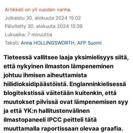
Artikkeli on yli vuoden vanha.
Julkaistu
30. elokuuta 2024 15:02
Päivitetty
30. elokuuta 2024 15:39
Lukuaika: 7 minuuttia
Teksti:
Anna HOLLINGSWORTH
,
AFP Suomi
Tieteessä vallitsee laaja yksimielisyys siitä,
että nykyinen ilmaston lämpeneminen
johtuu ihmisen aiheuttamista
hiilidioksidipäästöistä. Englanninkielisessä
blogitekstissä väitetään kuitenkin, että
muutokset pilvissä ovat lämpenemisen syy
ja että YK:n hallitustenvälinen
ilmastopaneeli IPCC peitteli tätä
muuttamalla raportissaan olevaa graafia.