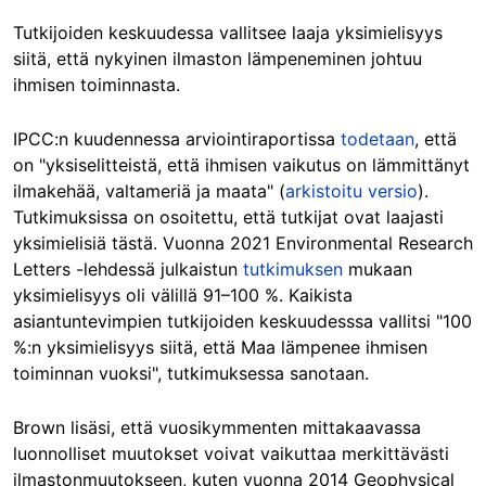
Tutkijoiden keskuudessa vallitsee laaja yksimielisyys
siitä, että nykyinen ilmaston lämpeneminen johtuu
ihmisen toiminnasta.
IPCC:n kuudennessa arviointiraportissa
todetaan
, että
on "yksiselitteistä, että ihmisen vaikutus on lämmittänyt
ilmakehää, valtameriä ja maata" (
arkistoitu versio
).
Tutkimuksissa on osoitettu, että tutkijat ovat laajasti
yksimielisiä tästä. Vuonna 2021 Environmental Research
Letters -lehdessä julkaistun
tutkimuksen
mukaan
yksimielisyys oli välillä 91–100 %. Kaikista
asiantuntevimpien tutkijoiden keskuudesssa vallitsi "100
%:n yksimielisyys siitä, että Maa lämpenee ihmisen
toiminnan vuoksi", tutkimuksessa sanotaan.
Brown lisäsi, että vuosikymmenten mittakaavassa
luonnolliset muutokset voivat vaikuttaa merkittävästi
ilmastonmuutokseen, kuten vuonna 2014 Geophysical