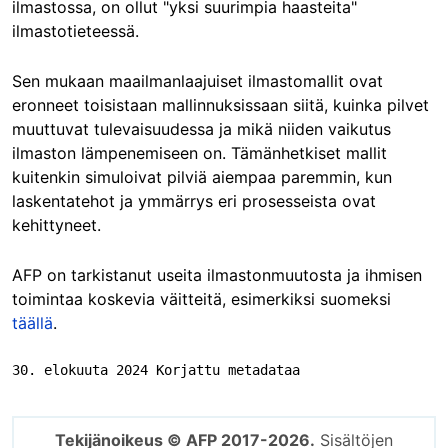
ilmastossa, on ollut "yksi suurimpia haasteita"
ilmastotieteessä.
Sen mukaan maailmanlaajuiset ilmastomallit ovat
eronneet toisistaan mallinnuksissaan siitä, kuinka pilvet
muuttuvat tulevaisuudessa ja mikä niiden vaikutus
ilmaston lämpenemiseen on. Tämänhetkiset mallit
kuitenkin simuloivat pilviä aiempaa paremmin, kun
laskentatehot ja ymmärrys eri prosesseista ovat
kehittyneet.
AFP on tarkistanut useita ilmastonmuutosta ja ihmisen
toimintaa koskevia väitteitä, esimerkiksi suomeksi
täällä
.
30. elokuuta 2024 Korjattu metadataa
Tekijänoikeus © AFP 2017-2026.
Sisältöjen