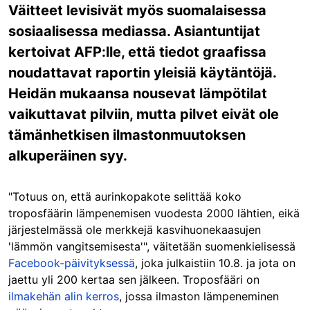
Väitteet levisivät myös suomalaisessa
sosiaalisessa mediassa. Asiantuntijat
kertoivat AFP:lle, että tiedot graafissa
noudattavat raportin yleisiä käytäntöjä.
Heidän mukaansa nousevat lämpötilat
vaikuttavat pilviin, mutta pilvet eivät ole
tämänhetkisen ilmastonmuutoksen
alkuperäinen syy.
"Totuus on, että aurinkopakote selittää koko
troposfäärin lämpenemisen vuodesta 2000 lähtien, eikä
järjestelmässä ole merkkejä kasvihuonekaasujen
'lämmön vangitsemisesta'", väitetään suomenkielisessä
Facebook-päivityksessä
, joka julkaistiin 10.8. ja jota on
jaettu yli 200 kertaa sen jälkeen. Troposfääri on
ilmakehän alin kerros
, jossa ilmaston lämpeneminen