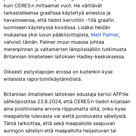
kuin CERES:n mittaamat vuot. He väittävät
tarkastelleensa graafissa käytettyä ainestoa ja
havainneensa, että tiedot kerrottiin -1:llä graafin
luomiseen käytetyssä koodissa. Lisäksi heidän
mukaansa yksi luvun pääkirjoittajista,
Matt Palmer
,
vahvisti tämän. Palmer muun muassa johtaa
merenpinnan ja valtamerten lämpösisällön tutkimusta
Britannian ilmatieteen laitoksen Hadley-keskuksessa.
Oikeasti esitystapojen erossa on kuitenkin kyse
erilaisista raportointikäytännöistä.
Britannian ilmatieteen laitoksen edustaja kertoi AFP:lle
sähköpostitse 23.8.2024, että CERES:n tiedot kirjataan
aina positiivisena arvona riippumatta siitä, onko kyse
maapallolle tulevasta vai sieltä poistuvasta säteilystä.
Tämä tarkoittaa, että sekä maapallolle saapuvan
auringon säteilyn että maapallolta heijastuvan tai