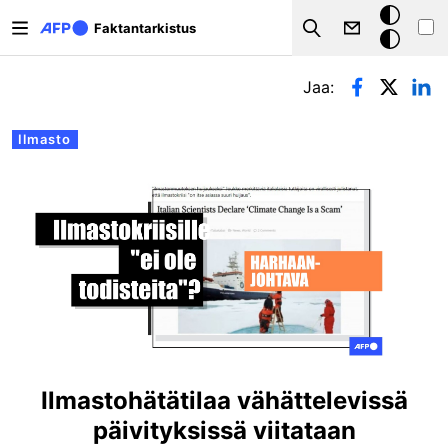
Hyppää pääsisältöön
Tumma
Faktantarkistus
Search
tila
Ensisijaiset välilehdet
Jaa:
Ilmasto
Ilmastohätätilaa vähättelevissä
päivityksissä viitataan