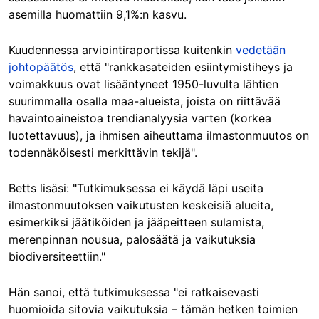
asemilla huomattiin 9,1%:n kasvu.
Kuudennessa arviointiraportissa kuitenkin
vedetään
johtopäätös
, että "rankkasateiden esiintymistiheys ja
voimakkuus ovat lisääntyneet 1950-luvulta lähtien
suurimmalla osalla maa-alueista, joista on riittävää
havaintoaineistoa trendianalyysia varten (korkea
luotettavuus), ja ihmisen aiheuttama ilmastonmuutos on
todennäköisesti merkittävin tekijä".
Betts lisäsi: "Tutkimuksessa ei käydä läpi useita
ilmastonmuutoksen vaikutusten keskeisiä alueita,
esimerkiksi jäätiköiden ja jääpeitteen sulamista,
merenpinnan nousua, palosäätä ja vaikutuksia
biodiversiteettiin."
Hän sanoi, että tutkimuksessa "ei ratkaisevasti
huomioida sitovia vaikutuksia – tämän hetken toimien