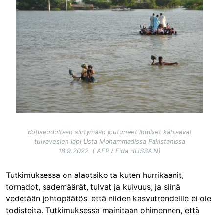
Kotiseudultaan siirtymään joutuneet ihmiset kahlaavat
tulvavesien läpi Usta Mohammadissa Pakistanissa
18.9.2022. ( AFP / Fida HUSSAIN)
Tutkimuksessa on alaotsikoita kuten hurrikaanit,
tornadot, sademäärät, tulvat ja kuivuus, ja siinä
vedetään johtopäätös, että niiden kasvutrendeille ei ole
todisteita. Tutkimuksessa mainitaan ohimennen, että