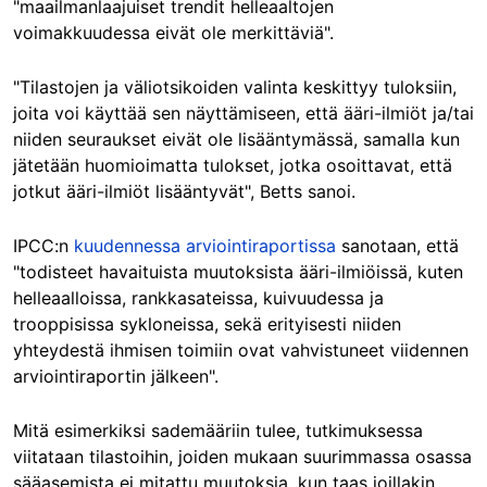
"maailmanlaajuiset trendit helleaaltojen
voimakkuudessa eivät ole merkittäviä".
"Tilastojen ja väliotsikoiden valinta keskittyy tuloksiin,
joita voi käyttää sen näyttämiseen, että ääri-ilmiöt ja/tai
niiden seuraukset eivät ole lisääntymässä, samalla kun
jätetään huomioimatta tulokset, jotka osoittavat, että
jotkut ääri-ilmiöt lisääntyvät", Betts sanoi.
IPCC:n
kuudennessa arviointiraportissa
sanotaan, että
"todisteet havaituista muutoksista ääri-ilmiöissä, kuten
helleaalloissa, rankkasateissa, kuivuudessa ja
trooppisissa sykloneissa, sekä erityisesti niiden
yhteydestä ihmisen toimiin ovat vahvistuneet viidennen
arviointiraportin jälkeen".
Mitä esimerkiksi sademääriin tulee, tutkimuksessa
viitataan tilastoihin, joiden mukaan suurimmassa osassa
sääasemista ei mitattu muutoksia, kun taas joillakin