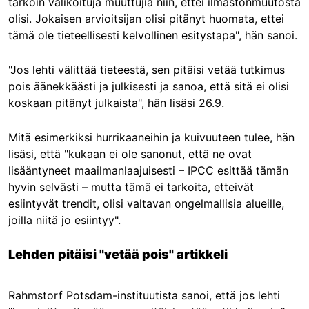
tarkoin valikoituja muuttujia niin, ettei ilmastonmuutosta
olisi. Jokaisen arvioitsijan olisi pitänyt huomata, ettei
tämä ole tieteellisesti kelvollinen esitystapa", hän sanoi.
"Jos lehti välittää tieteestä, sen pitäisi vetää tutkimus
pois äänekkäästi ja julkisesti ja sanoa, että sitä ei olisi
koskaan pitänyt julkaista", hän lisäsi 26.9.
Mitä esimerkiksi hurrikaaneihin ja kuivuuteen tulee, hän
lisäsi, että "kukaan ei ole sanonut, että ne ovat
lisääntyneet maailmanlaajuisesti – IPCC esittää tämän
hyvin selvästi – mutta tämä ei tarkoita, etteivät
esiintyvät trendit, olisi valtavan ongelmallisia alueille,
joilla niitä jo esiintyy".
Lehden pitäisi "vetää pois" artikkeli
Rahmstorf Potsdam-instituutista sanoi, että jos lehti