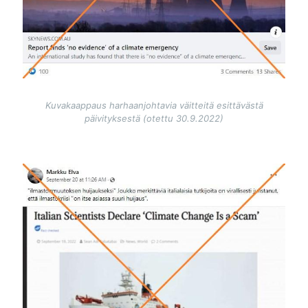
Kuvakaappaus harhaanjohtavia väitteitä esittävästä
päivityksestä (otettu 30.9.2022)
Image