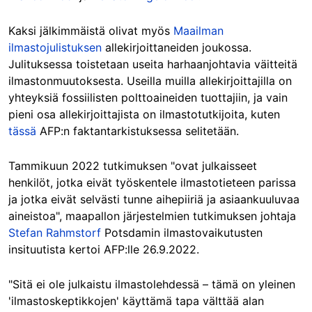
Kaksi jälkimmäistä olivat myös
Maailman
ilmastojulistuksen
allekirjoittaneiden joukossa.
Julituksessa toistetaan useita harhaanjohtavia väitteitä
ilmastonmuutoksesta. Useilla muilla allekirjoittajilla on
yhteyksiä fossiilisten polttoaineiden tuottajiin, ja vain
pieni osa allekirjoittajista on ilmastotutkijoita, kuten
tässä
AFP:n faktantarkistuksessa selitetään.
Tammikuun 2022 tutkimuksen "ovat julkaisseet
henkilöt, jotka eivät työskentele ilmastotieteen parissa
ja jotka eivät selvästi tunne aihepiiriä ja asiaankuuluvaa
aineistoa", maapallon järjestelmien tutkimuksen johtaja
Stefan Rahmstorf
Potsdamin ilmastovaikutusten
insituutista kertoi AFP:lle 26.9.2022.
"Sitä ei ole julkaistu ilmastolehdessä – tämä on yleinen
'ilmastoskeptikkojen' käyttämä tapa välttää alan