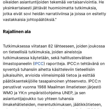
oikeiden asiantuntijoiden tekemää vertaisarviointia. He
yksinkertaisesti jättävät huomioimatta tutkimuksia,
jotka eivät sovi heidän narratiiviinsa ja joissa on esitetty
vastakkaisia johtopäätöksiä."
Rajallinen ala
Tutkimuksessa viitataan 82 lähteeseen, joiden joukossa
on tieteellisiä tutkimuksia, joiden aineistoja
tutkimuksessa käytetään, sekä hallitustenvälisen
ilmastopaneelin (
IPCC
) raportteja. IPCC:n tehtävänä on
syventyä tuhansiin aihetta käsitteleviin tieteellisiin
julkaisuihin, arvioida viimeisimpää tietoa ja esittää
päätöksentekijöille tasapainoinen yhteenveto. IPCC:n
perustivat vuonna 1988 Maailman ilmatieteen järjestö
WMO ja YK:n ympäristöohjelma UNEP, ja sen
asiantuntijajoukko tuo yhteen tuhansia
ilmakehätieteiden, merentutkimuksen, jäätikkötieteen,