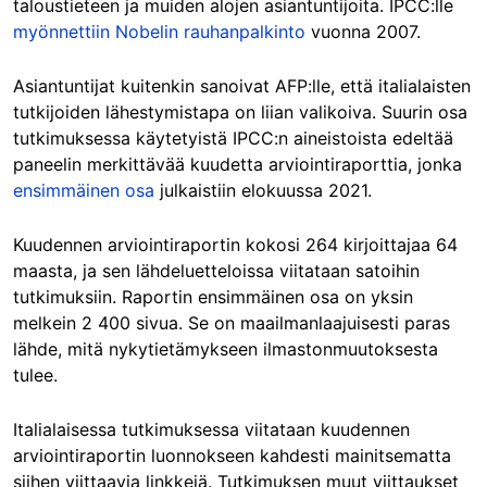
taloustieteen ja muiden alojen asiantuntijoita. IPCC:lle
myönnettiin Nobelin rauhanpalkinto
vuonna 2007.
Asiantuntijat kuitenkin sanoivat AFP:lle, että italialaisten
tutkijoiden lähestymistapa on liian valikoiva. Suurin osa
tutkimuksessa käytetyistä IPCC:n aineistoista edeltää
paneelin merkittävää kuudetta arviointiraporttia, jonka
ensimmäinen osa
julkaistiin elokuussa 2021.
Kuudennen arviointiraportin kokosi 264 kirjoittajaa 64
maasta, ja sen lähdeluetteloissa viitataan satoihin
tutkimuksiin. Raportin ensimmäinen osa on yksin
melkein 2 400 sivua. Se on maailmanlaajuisesti paras
lähde, mitä nykytietämykseen ilmastonmuutoksesta
tulee.
Italialaisessa tutkimuksessa viitataan kuudennen
arviointiraportin luonnokseen kahdesti mainitsematta
siihen viittaavia linkkejä. Tutkimuksen muut viittaukset