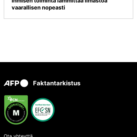
Ihmisen toiminta lämmittää ilmastoa
vaarallisen nopeasti
Faktantarkistus
Ota yhteyttä