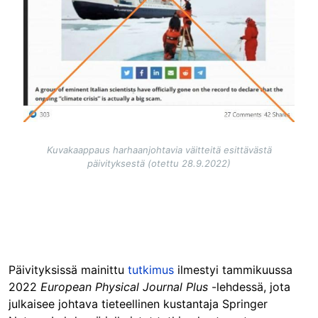
Kuvakaappaus harhaanjohtavia väitteitä esittävästä
päivityksestä (otettu 28.9.2022)
Päivityksissä mainittu
tutkimus
ilmestyi tammikuussa
2022
European Physical Journal Plus
-lehdessä, jota
julkaisee johtava tieteellinen kustantaja Springer