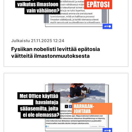
Julkaistu 21.11.2025 12:24
Fysiikan nobelisti levittää epätosia
väitteitä ilmastonmuutoksesta
Kuva