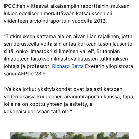
IPCC:hen viittaavat aikaisempiin raportteihin, mukaan
lukien edelliseen merkittävään katsaukseen eli
viidenteen arviointiraporttiin vuodelta 2013.
"Tutkimuksen kattama ala on aivan liian rajallinen, jotta
sen perusteella voitaisiin antaa korkean tason lausunto
siitä, onko ilmastokriisi ilmeinen vai ei", Britannian
ilmatieteen laitoksen ilmastovaikutusten tutkimuksen
johtaja ja professori
Richard Betts
Exeterin yliopistosta
sanoi AFP:lle 23.9.
"Vaikka jotkut yksityiskohdat ovat laajasti katsoen
yhdemukaisia kuudennen arviointiraportin kanssa, tapa,
jolla ne on koottu yhteen ja esitetty, ei
kokonaisuudessaan tätä ole."
Image