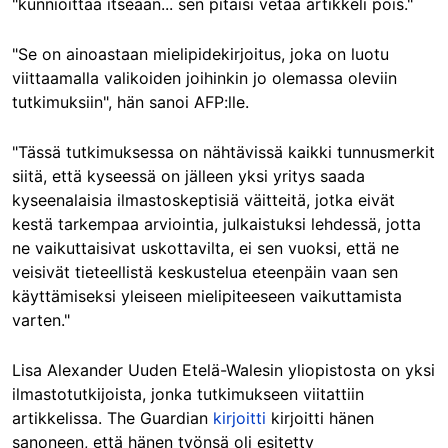
"kunnioittaa itseään... sen pitäisi vetää artikkeli pois."
"Se on ainoastaan mielipidekirjoitus, joka on luotu
viittaamalla valikoiden joihinkin jo olemassa oleviin
tutkimuksiin", hän sanoi AFP:lle.
"Tässä tutkimuksessa on nähtävissä kaikki tunnusmerkit
siitä, että kyseessä on jälleen yksi yritys saada
kyseenalaisia ilmastoskeptisiä väitteitä, jotka eivät
kestä tarkempaa arviointia, julkaistuksi lehdessä, jotta
ne vaikuttaisivat uskottavilta, ei sen vuoksi, että ne
veisivät tieteellistä keskustelua eteenpäin vaan sen
käyttämiseksi yleiseen mielipiteeseen vaikuttamista
varten."
Lisa Alexander Uuden Etelä-Walesin yliopistosta on yksi
ilmastotutkijoista, jonka tutkimukseen viitattiin
artikkelissa. The Guardian
kirjoitti
kirjoitti hänen
sanoneen, että hänen työnsä oli esitetty