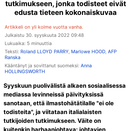
tutkimukseen, jonka todisteet eivät
edusta tieteen kokonaiskuvaa
Artikkeli on yli kolme vuotta vanha.
Julkaistu
30. syyskuuta 2022 09:48
Lukuaika: 5 minuuttia
Teksti:
Roland LLOYD PARRY
,
Marlowe HOOD
,
AFP
Ranska
Kääntänyt ja sovittanut suomeksi:
Anna
HOLLINGSWORTH
Syyskuun puolivälistä alkaen sosiaalisessa
mediassa levinneissä päivityksissä
sanotaan, että ilmastohätätilalle "ei ole
todisteita", ja viitataan italialaisten
tutkijoiden tutkimukseen. Väite on
kuitenkin harhaanjohtava: johtavien