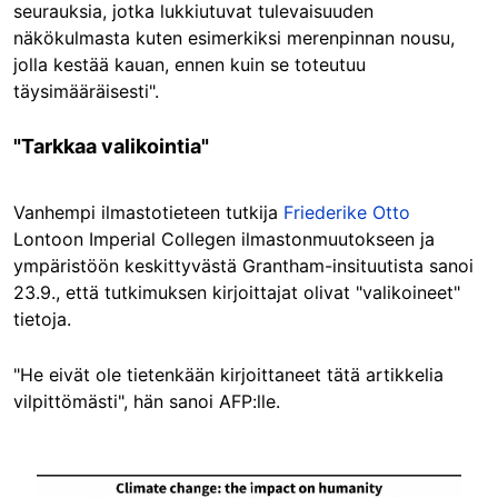
seurauksia, jotka lukkiutuvat tulevaisuuden
näkökulmasta kuten esimerkiksi merenpinnan nousu,
jolla kestää kauan, ennen kuin se toteutuu
täysimääräisesti".
"Tarkkaa valikointia"
Vanhempi ilmastotieteen tutkija
Friederike Otto
Lontoon Imperial Collegen ilmastonmuutokseen ja
ympäristöön keskittyvästä Grantham-insituutista sanoi
23.9., että tutkimuksen kirjoittajat olivat "valikoineet"
tietoja.
"He eivät ole tietenkään kirjoittaneet tätä artikkelia
vilpittömästi", hän sanoi AFP:lle.
Image