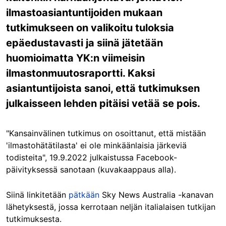
ilmastoasiantuntijoiden mukaan
tutkimukseen on valikoitu tuloksia
epäedustavasti ja siinä jätetään
huomioimatta YK:n viimeisin
ilmastonmuutosraportti. Kaksi
asiantuntijoista sanoi, että tutkimuksen
julkaisseen lehden pitäisi vetää se pois.
"Kansainvälinen tutkimus on osoittanut, että mistään
'ilmastohätätilasta' ei ole minkäänlaisia järkeviä
todisteita", 19.9.2022 julkaistussa
Facebook-
päivityksessä
sanotaan (kuvakaappaus alla).
Siinä linkitetään
pätkään
Sky News Australia -kanavan
lähetyksestä, jossa kerrotaan neljän italialaisen tutkijan
tutkimuksesta.