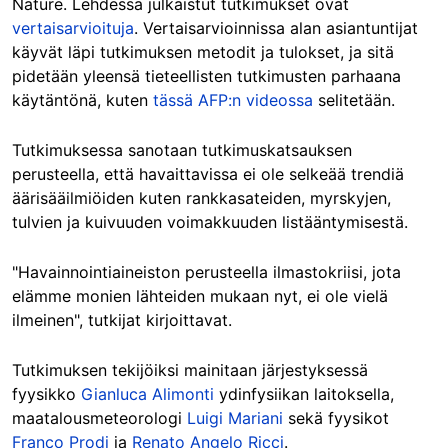
Nature. Lehdessä julkaistut tutkimukset ovat
vertaisarvioituja
. Vertaisarvioinnissa alan asiantuntijat
käyvät läpi tutkimuksen metodit ja tulokset, ja sitä
pidetään yleensä tieteellisten tutkimusten parhaana
käytäntönä, kuten
tässä AFP:n videossa
selitetään.
Tutkimuksessa sanotaan tutkimuskatsauksen
perusteella, että havaittavissa ei ole selkeää trendiä
äärisääilmiöiden kuten rankkasateiden, myrskyjen,
tulvien ja kuivuuden voimakkuuden listääntymisestä.
"Havainnointiaineiston perusteella ilmastokriisi, jota
elämme monien lähteiden mukaan nyt, ei ole vielä
ilmeinen", tutkijat kirjoittavat.
Tutkimuksen tekijöiksi mainitaan järjestyksessä
fyysikko
Gianluca Alimonti
ydinfysiikan laitoksella,
maatalousmeteorologi
Luigi Mariani
sekä fyysikot
Franco Prodi
ja
Renato Angelo Ricci
.