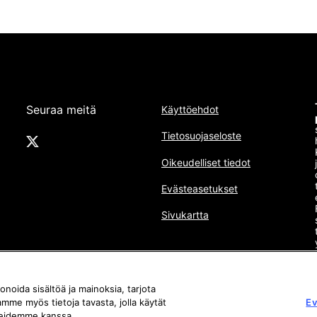
Seuraa meitä
Käyttöehdot
Tietosuojaseloste
Oikeudelliset tiedot
Evästeasetukset
Sivukartta
noida sisältöä ja mainoksia, tarjota
amme myös tietoja tavasta, jolla käytät
Ev
neidemme kanssa.