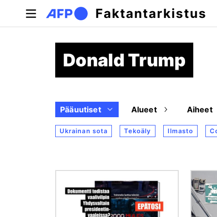
Hyppää pääsisältöön
Faktantarkistus
Donald Trump
Pääuutiset
Alueet
Aiheet
Ukrainan sota
Tekoäly
Ilmasto
C
Kuva
Kuva