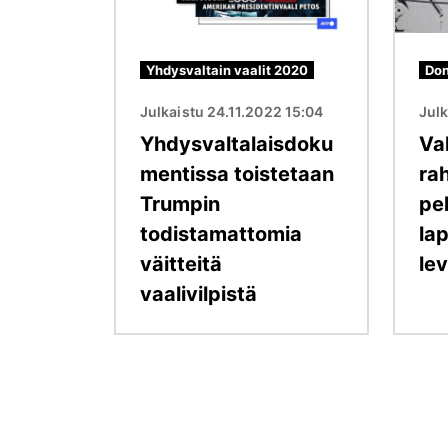
Yhdysvaltain vaalit 2020
Don
Julkaistu 24.11.2022 15:04
Julk
Yhdysvaltalaisdoku
Va
mentissa toistetaan
rah
Trumpin
pe
todistamattomia
la
väitteitä
le
vaalivilpistä