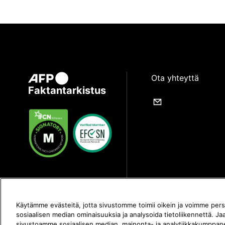
Ota yhteyttä
Faktantarkistus
Käytämme evästeitä, jotta sivustomme toimii oikein ja voimme perso
sosiaalisen median ominaisuuksia ja analysoida tietoliikennettä. Ja
sivustoamme sosiaalisen median, mainonta- ja analytiikkakumppa