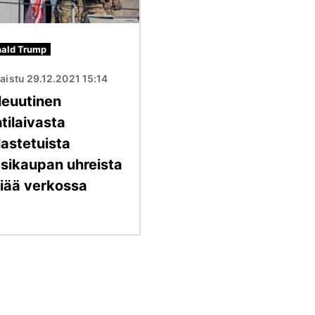
ald Trump
aistu 29.12.2021 15:14
leuutinen
tilaivasta
lastetuista
psikaupan uhreista
viää verkossa