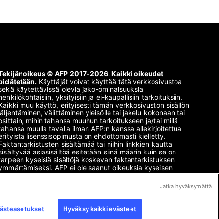
Tekijänoikeus © AFP 2017-2026. Kaikki oikeudet
pidätetään.
Käyttäjät voivat käyttää tätä verkkosivustoa
sekä käytettävissä olevia jako-ominaisuuksia
henkilökohtaisiin, yksityisiin ja ei-kaupallisiin tarkoituksiin.
Kaikki muu käyttö, erityisesti tämän verkkosivuston sisällön
jäljentäminen, välittäminen yleisölle tai jakelu kokonaan tai
osittain, mihin tahansa muuhun tarkoitukseen ja/tai millä
tahansa muulla tavalla ilman AFP:n kanssa allekirjoitettua
erityistä lisenssisopimusta on ehdottomasti kielletty.
Faktantarkistusten sisältämää tai niihin linkkien kautta
sisältyvää asiasisältöä esitetään siinä määrin kuin se on
tarpeen kyseisiä sisältöjä koskevan faktantarkistuksen
ymmärtämiseksi. AFP ei ole saanut oikeuksia kyseisen
kolmansien osapuolten sisältöjen tekijöiltä tai
tekijänoikeuksien haltijoilta, eikä se ole vastuussa siitä. AFP
Jatka hyväksymättä
ja sen logo ovat rekisteröityjä tavaramerkkejä.
ästeasetukset
Hyväksy kaikki evästeet