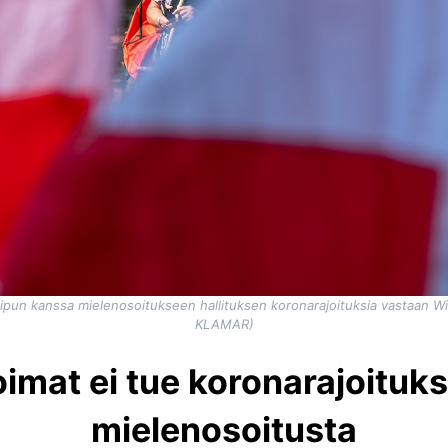
an lipun kanssa mielenosoitukseen hallituksen koronarajoituksia vastaan W
KLAMAR)
oimat ei tue koronarajoituk
mielenosoitusta