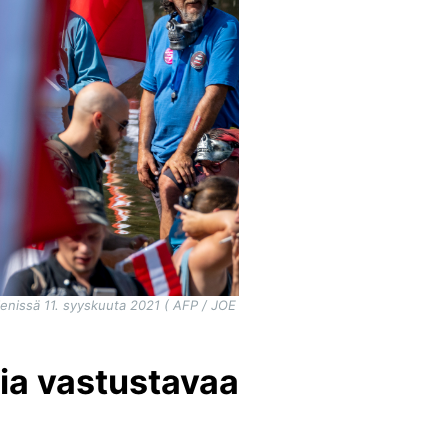
ienissä 11. syyskuuta 2021 ( AFP / JOE
sia vastustavaa