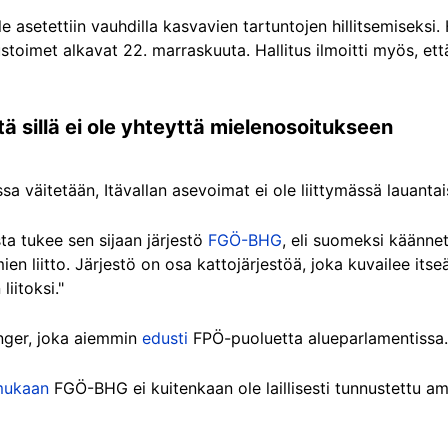
 asetettiin vauhdilla kasvavien tartuntojen hillitsemiseksi. H
toimet alkavat 22. marraskuuta. Hallitus ilmoitti myös, että
ä sillä ei ole yhteyttä mielenosoitukseen
ssa väitetään, Itävallan asevoimat ei ole liittymässä lauant
ta tukee sen sijaan järjestö
FGÖ-BHG
, eli suomeksi käänne
mien liitto. Järjestö on osa kattojärjestöä, joka kuvailee its
liitoksi."
nger, joka aiemmin
edusti
FPÖ-puoluetta alueparlamentissa.
ukaan
FGÖ-BHG ei kuitenkaan ole laillisesti tunnustettu am