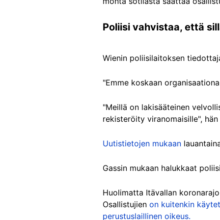
monta sotilasta saattaa osallis
Poliisi vahvistaa, että s
Wienin poliisilaitoksen tiedotta
"Emme koskaan organisaationa 
"Meillä on lakisääteinen velvol
rekisteröity viranomaisille", hän 
Uutistietojen mukaan
lauantaina
Gassin mukaan halukkaat poliisi
Huolimatta Itävallan koronarajoi
Osallistujien
on kuitenkin käyte
perustuslaillinen oikeus.