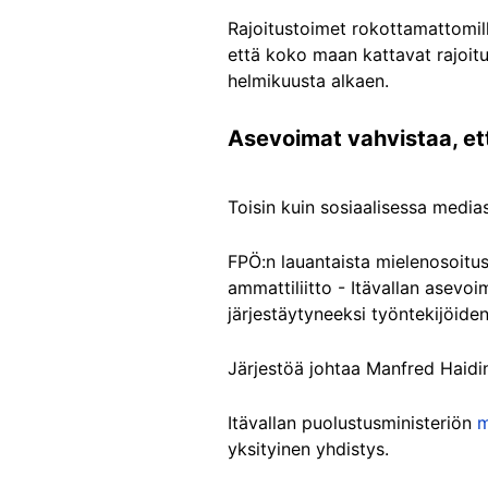
Rajoitustoimet rokottamattomille
että koko maan kattavat rajoitus
helmikuusta alkaen.
Asevoimat vahvistaa, ett
Toisin kuin sosiaalisessa media
FPÖ:n lauantaista mielenosoitus
ammattiliitto - Itävallan asevoi
järjestäytyneeksi työntekijöiden 
Järjestöä johtaa Manfred Haidi
Itävallan puolustusministeriön
m
yksityinen yhdistys.