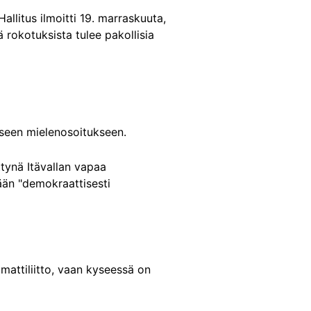
allitus ilmoitti 19. marraskuuta,
 rokotuksista tulee pakollisia
aiseen mielenosoitukseen.
ttynä Itävallan vapaa
eään "demokraattisesti
mattiliitto, vaan kyseessä on