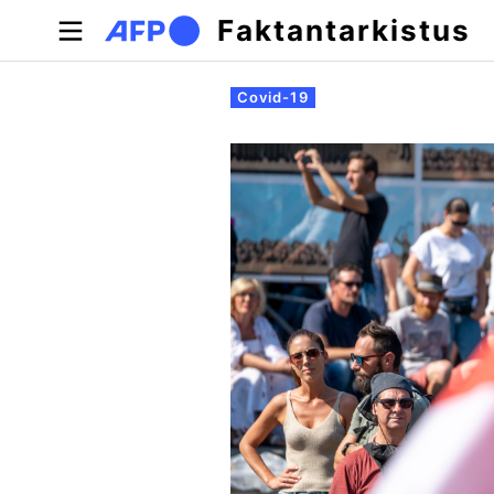
Hyppää pääsisältöön
Faktantarkistus
Ensisijaiset välilehdet
Covid-19