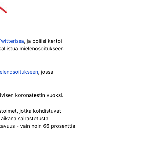
Twitterissä
, ja poliisi kertoi
 osallistua mielenosoitukseen
elenosoitukseen
, jossa
visen koronatestin vuoksi.
toimet, jotka kohdistuvat
 aikana sairastetusta
avuus - vain noin 66 prosenttia