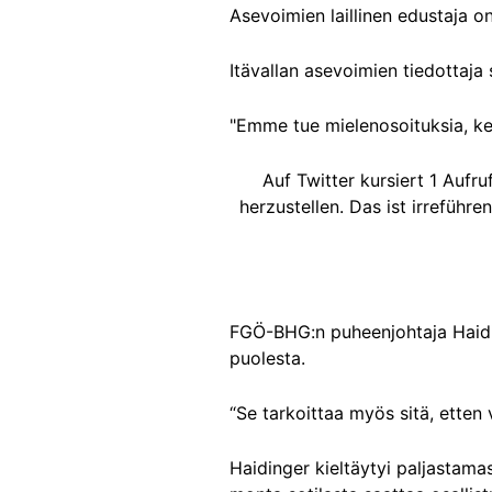
Asevoimien laillinen edustaja on
Itävallan asevoimien tiedottaja 
"Emme tue mielenosoituksia, keho
Auf Twitter kursiert 1 Auf
herzustellen. Das ist irreführ
FGÖ-BHG:n puheenjohtaja Haidin
puolesta.
“Se tarkoittaa myös sitä, etten
Haidinger kieltäytyi paljastamas