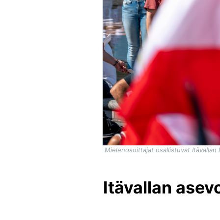
Mielenosoittajat osallistuvat Itävall
Itävallan asev