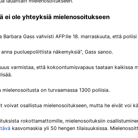
tua lauantain mielenosoitukseen.
illä ei ole yhteyksiä mielenosoitukseen
ja Barbara Gass vahvisti AFP:lle 18. marraskuuta, että poliisi
anna puoluepoliittista näkemyksiä", Gass sanoo.
lisuus varmistaa, että kokoontumisvapaus taataan kaikissa m
lisää.
 mielenosoitusta on turvaamassa 1300 poliisia.
t voivat osallistua mielenosoitukseen, mutta he eivät voi k
tuksista rokottamattomille, mielenosoituksiin osallistuminen
ttävä
kasvomaskia yli 50 hengen tilaisuuksissa. Mielenosoi