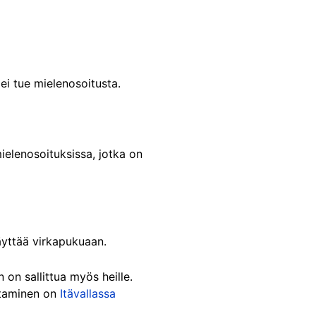
 ei tue mielenosoitusta.
ielenosoituksissa, jotka on
äyttää virkapukuaan.
 on sallittua myös heille.
ttaminen on
Itävallassa