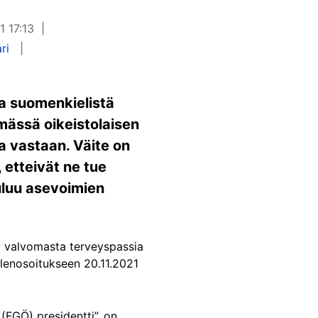
1 17:13
ri
aa suomenkielistä
tymässä oikeistolaisen
 vastaan. Väite on
 etteivät ne tue
uluu asevoimien
vät valvomasta terveyspassia
elenosoitukseen 20.11.2021
(FGÖ) presidentti”, on