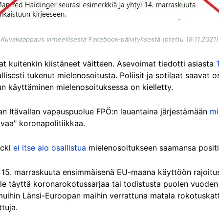
Kuvakaappaus virheellisestä Facebook-päivityksestä (otettu 19.11.2021)
vat kuitenkin kiistäneet väitteen. Asevoimat tiedotti asiasta
allisesti tukenut mielenosoitusta. Poliisit ja sotilaat saavat
n käyttäminen mielenosoituksessa on kielletty.
an Itävallan vapauspuolue FPÖ:n lauantaina järjestämään
mi
vaa" koronapolitiikkaa.
ickl
ei itse aio osallistua
mielenosoitukseen saamansa positii
na 15. marraskuuta ensimmäisenä EU-maana käyttöön rajoitus
i ole täyttä koronarokotussarjaa tai todistusta puolen vuoden
 muihin Länsi-Euroopan maihin verrattuna matala rokotuskatt
ttuja.