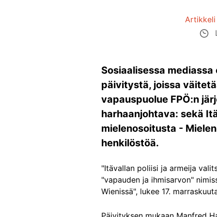
Artikkeli
L
Sosiaalisessa mediassa o
päivitystä, joissa väitet
vapauspuolue FPÖ:n järj
harhaanjohtava: sekä Itäv
mielenosoitusta - Mielen
henkilöstöä.
"Itävallan poliisi ja armeija val
"vapauden ja ihmisarvon" nimiss
Wienissä", lukee 17. marraskuut
Päivityksen mukaan Manfred Haid