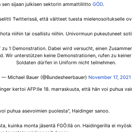
 sen sijaan julkisen sektorin ammattiliitto
GÖD
.
selitti Twitterissä, että väitteet tuesta mielenosoitukselle o
ta niihin tai osallistu niihin. Univormuun pukeutuneet sotila
ruf zu 1 Demonstration. Dabei wird versucht, einen Zusam
end. Wir unterstützen keine Demonstrationen, rufen zu keiner
Soldaten dürfen in Uniform nicht teilnehmen.
— Michael Bauer (@Bundesheerbauer)
November 17, 2021
ger kertoi AFP:lle 18. marraskuuta, että hän voi puhua vai
 voi puhua asevoimien puolesta", Haidinger sanoo.
ta, kuinka monta jäsentä FGÖ:llä on. Haidingerilla ei myöskä