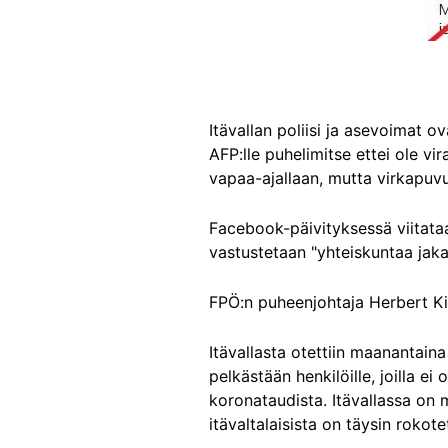
Itävallan poliisi ja asevoimat o
AFP:lle puhelimitse ettei ole vir
vapaa-ajallaan, mutta virkapuvu
Facebook-päivityksessä viitata
vastustetaan "yhteiskuntaa jaka
FPÖ:n puheenjohtaja Herbert K
Itävallasta otettiin maanantai
pelkästään henkilöille, joilla e
koronataudista. Itävallassa on
itävaltalaisista on täysin rokote