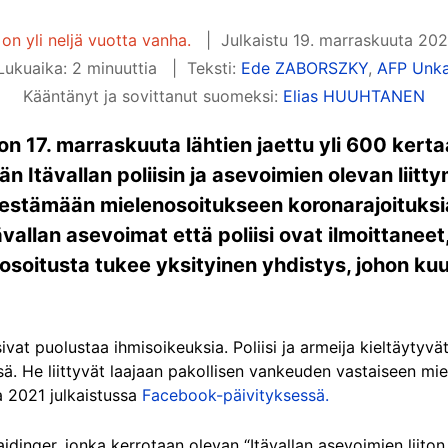
 on yli neljä vuotta vanha.
Julkaistu
19. marraskuuta 202
ukuaika: 2 minuuttia
Teksti:
Ede ZABORSZKY
,
AFP Unka
Kääntänyt ja sovittanut suomeksi:
Elias HUUHTANEN
n 17. marraskuuta lähtien jaettu yli 600 kert
ään Itävallan poliisin ja asevoimien olevan liit
estämään mielenosoitukseen koronarajoituksia
allan asevoimat että poliisi ovat ilmoittaneet,
osoitusta tukee yksityinen yhdistys, johon ku
itsivat puolustaa ihmisoikeuksia. Poliisi ja armeija kieltäyty
ä. He liittyvät laajaan pakollisen vankeuden vastaiseen mi
a 2021 julkaistussa
Facebook-päivityksessä.
inger, jonka kerrotaan olevan “Itävallan asevoimien liiton 