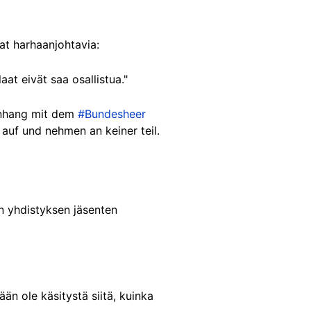
vat harhaanjohtavia:
at eivät saa osallistua."
menhang mit dem
#Bundesheer
 auf und nehmen an keiner teil.
n yhdistyksen jäsenten
än ole käsitystä siitä, kuinka