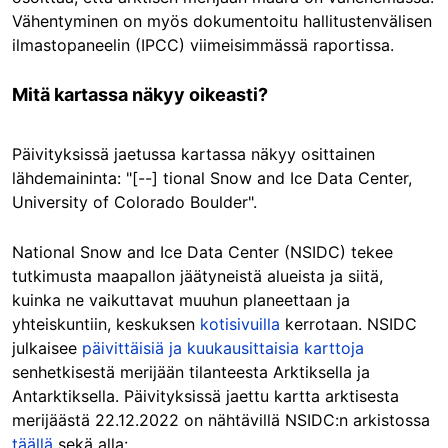
Vähentyminen on myös dokumentoitu hallitustenvälisen
ilmastopaneelin (IPCC) viimeisimmässä raportissa.
Mitä kartassa näkyy oikeasti?
Päivityksissä jaetussa kartassa näkyy osittainen
lähdemaininta: "[--] tional Snow and Ice Data Center,
University of Colorado Boulder".
National Snow and Ice Data Center (NSIDC) tekee
tutkimusta maapallon jäätyneistä alueista ja siitä,
kuinka ne vaikuttavat muuhun planeettaan ja
yhteiskuntiin, keskuksen
kotisivuilla
kerrotaan. NSIDC
julkaisee
päivittäisiä ja kuukausittaisia karttoja
senhetkisestä merijään tilanteesta Arktiksella ja
Antarktiksella. Päivityksissä jaettu kartta arktisesta
merijäästä 22.12.2022 on nähtävillä NSIDC:n arkistossa
täällä
sekä alla: