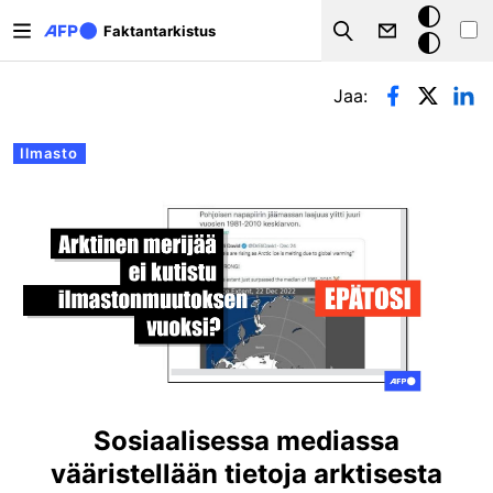
Hyppää pääsisältöön
Tumma
Faktantarkistus
Search
tila
Ensisijaiset välilehdet
Jaa:
Ilmasto
Sosiaalisessa mediassa
vääristellään tietoja arktisesta