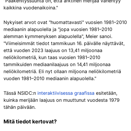
"Pääkehityssuunta on, että arktinen merijää vähentyy
kaikkina vuodenaikoina."
Nykyiset arvot ovat "huomattavasti" vuosien 1981–2010
mediaanin alapuolella ja "jopa vuosien 1981–2010
alemman kymmenyksen alapuolella", Meier sanoi.
"Viimeisimmät tiedot tammikuun 16. päivälle näyttävät,
että vuoden 2023 laajuus on 13,41 miljoonaa
neliökilometriä, kun taas vuosien 1981–2010
tammikuiden mediaanilaajuus on 14,41 miljoonaa
neliökilometriä. Eli nyt ollaan miljoona neliökilometriä
vuoden 1981–2010 mediaanin alapuolella."
Tässä NSIDC:n
interaktiivisessa graafissa
esitetään,
kuinka merijään laajuus on muuttunut vuodesta 1979
tähän päivään.
Mitä tiedot kertovat?