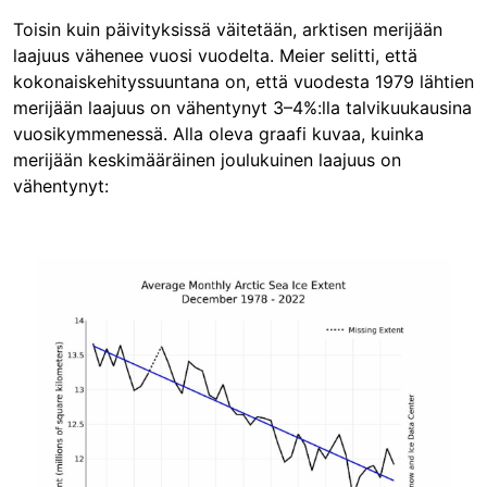
Toisin kuin päivityksissä väitetään, arktisen merijään
laajuus vähenee vuosi vuodelta. Meier selitti, että
kokonaiskehityssuuntana on, että vuodesta 1979 lähtien
merijään laajuus on vähentynyt 3–4%:lla talvikuukausina
vuosikymmenessä. Alla oleva graafi kuvaa, kuinka
merijään keskimääräinen joulukuinen laajuus on
vähentynyt:
Image