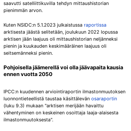
saavutti satelliittikuvilla tehdyn mittaushistorian
pienimmän arvon.
Kuten NSIDC:n 5.1.2023 julkaistussa
raportissa
arktisesta jäästä selitetään, joulukuun 2022 lopussa
arktisen jään laajuus oli mittaushistorian neljänneksi
pienin ja kuukauden keskimääräinen laajuus oli
seitsemänneksi pienin.
Pohjoisella jäämerellä voi olla jäävapaita kausia
ennen vuotta 2050
IPCC:n kuudennen arviointiraportin ilmastonmuutoksen
luonnontieteellistä taustaa käsittälevän
osaraportin
(luku 9.3) mukaan "arktisen merijään havaittu
vähentyminen on keskeinen osoittaja laaja-alaisesta
ilmastonmuutoksesta".