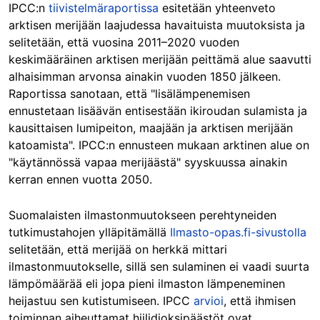
IPCC:n
tiivistelmäraportissa
esitetään yhteenveto
arktisen merijään laajudessa havaituista muutoksista ja
selitetään, että vuosina 2011–2020 vuoden
keskimääräinen arktisen merijään peittämä alue saavutti
alhaisimman arvonsa ainakin vuoden 1850 jälkeen.
Raportissa sanotaan, että "lisälämpenemisen
ennustetaan lisäävän entisestään ikiroudan sulamista ja
kausittaisen lumipeiton, maajään ja arktisen merijään
katoamista". IPCC:n ennusteen mukaan arktinen alue on
"käytännössä vapaa merijäästä" syyskuussa ainakin
kerran ennen vuotta 2050.
Suomalaisten ilmastonmuutokseen perehtyneiden
tutkimustahojen ylläpitämällä
Ilmasto-opas.fi-sivustolla
selitetään, että merijää on herkkä mittari
ilmastonmuutokselle, sillä sen sulaminen ei vaadi suurta
lämpömäärää eli jopa pieni ilmaston lämpeneminen
heijastuu sen kutistumiseen. IPCC
arvioi
, että ihmisen
toiminnan aiheuttamat hiilidioksipäästöt ovat