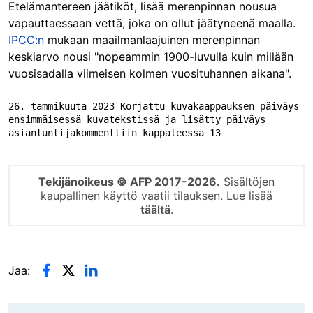
Etelämantereen jäätiköt, lisää merenpinnan nousua
vapauttaessaan vettä, joka on ollut jäätyneenä maalla.
IPCC:n
mukaan maailmanlaajuinen merenpinnan
keskiarvo nousi "nopeammin 1900-luvulla kuin millään
vuosisadalla viimeisen kolmen vuosituhannen aikana".
26. tammikuuta 2023 Korjattu kuvakaappauksen päiväys 
ensimmäisessä kuvatekstissä ja lisätty päiväys 
asiantuntijakommenttiin kappaleessa 13
Tekijänoikeus © AFP 2017-2026.
Sisältöjen
kaupallinen käyttö vaatii tilauksen. Lue lisää
täältä
.
Jaa: