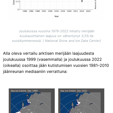
Joulukuissa vuosina 1979–2022 mitattu merijään
kuukausittainen laajuus on vähentynyt 3,5%:lla
vuosikymmenessä. ( National Snow and Ice Data Center)
Alla oleva vertailu arktisen merijään laajuudesta
joulukuussa 1999 (vasemmalla) ja joulukuussa 2022
(oikealla) osoittaa jään kutistumisen vuosien 1981–2010
jäänreunan mediaaniin verrattuna:
Image