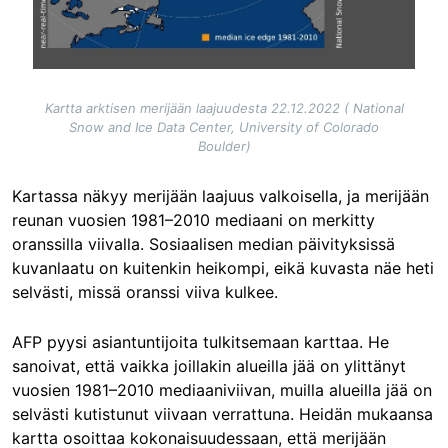
Kartta arktisen merijään laajuudesta 22.12.2022 ( National
Snow and Ice Data Center, University of Colorado
Boulder)
Kartassa näkyy merijään laajuus valkoisella, ja merijään
reunan vuosien 1981–2010 mediaani on merkitty
oranssilla viivalla. Sosiaalisen median päivityksissä
kuvanlaatu on kuitenkin heikompi, eikä kuvasta näe heti
selvästi, missä oranssi viiva kulkee.
AFP pyysi asiantuntijoita tulkitsemaan karttaa. He
sanoivat, että vaikka joillakin alueilla jää on ylittänyt
vuosien 1981–2010 mediaaniviivan, muilla alueilla jää on
selvästi kutistunut viivaan verrattuna. Heidän mukaansa
kartta osoittaa kokonaisuudessaan, että merijään