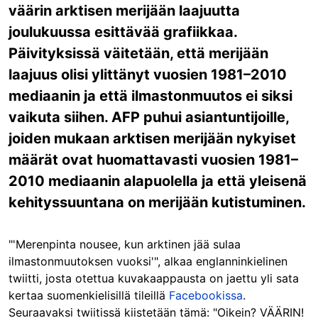
väärin arktisen merijään laajuutta
joulukuussa esittävää grafiikkaa.
Päivityksissä väitetään, että merijään
laajuus olisi ylittänyt vuosien 1981–2010
mediaanin ja että ilmastonmuutos ei siksi
vaikuta siihen. AFP puhui asiantuntijoille,
joiden mukaan arktisen merijään nykyiset
määrät ovat huomattavasti vuosien 1981–
2010 mediaanin alapuolella ja että yleisenä
kehityssuuntana on merijään kutistuminen.
"'Merenpinta nousee, kun arktinen jää sulaa
ilmastonmuutoksen vuoksi'", alkaa englanninkielinen
twiitti, josta otettua kuvakaappausta on jaettu yli sata
kertaa suomenkielisillä tileillä
Facebookissa
.
Seuraavaksi twiitissä kiistetään tämä: "Oikein? VÄÄRIN!