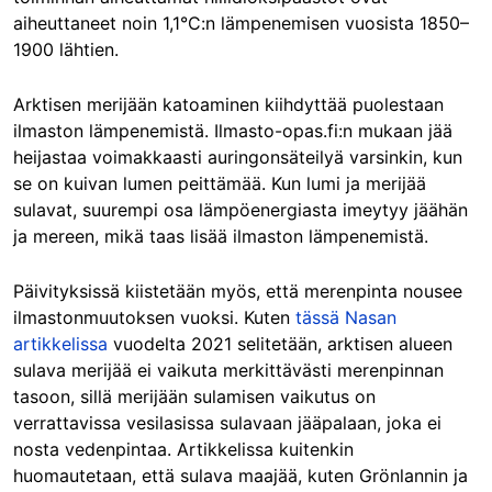
aiheuttaneet noin 1,1°C:n lämpenemisen vuosista 1850–
1900 lähtien.
Arktisen merijään katoaminen kiihdyttää puolestaan
ilmaston lämpenemistä. Ilmasto-opas.fi:n mukaan jää
heijastaa voimakkaasti auringonsäteilyä varsinkin, kun
se on kuivan lumen peittämää. Kun lumi ja merijää
sulavat, suurempi osa lämpöenergiasta imeytyy jäähän
ja mereen, mikä taas lisää ilmaston lämpenemistä.
Päivityksissä kiistetään myös, että merenpinta nousee
ilmastonmuutoksen vuoksi. Kuten
tässä Nasan
artikkelissa
vuodelta 2021 selitetään, arktisen alueen
sulava merijää ei vaikuta merkittävästi merenpinnan
tasoon, sillä merijään sulamisen vaikutus on
verrattavissa vesilasissa sulavaan jääpalaan, joka ei
nosta vedenpintaa. Artikkelissa kuitenkin
huomautetaan, että sulava maajää, kuten Grönlannin ja