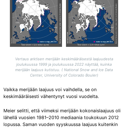
Vertaus arktisen merijään keskimääräisestä laajuudesta
joulukuussa 1999 ja joulukuussa 2022 näyttää, kuinka
merijään laajuus kutistuu. ( National Snow and Ice Data
Center, University of Colorado Bouler)
Vaikka merijään laajuus voi vaihdella, se on
keskimääräisesti vähentynyt vuosi vuodelta.
Meier selitti, että viimeksi merijään kokonaislaajuus oli
lähellä vuosien 1981–2010 mediaania toukokuun 2012
lopussa. Saman vuoden syyskuussa laajuus kuitenkin