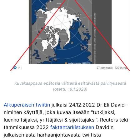
Kuvakaappaus epätosia väitteitä esittävästä päivityksestä
(otettu 19.1.2023)
Alkuperäisen twiitin
julkaisi 24.12.2022 Dr Eli David -
niminen käyttäjä, joka kuvaa itseään "tutkijaksi,
luennoitsijaksi, yrittäjäksi & sijoittajaksi". Reuters teki
tammikuussa 2022
faktantarkistuksen
Davidin
julkaisemasta harhaanjohtavasta twiitistä