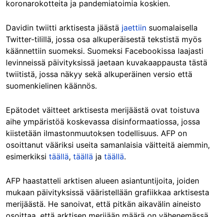
koronarokotteita ja pandemiatoimia koskien.
Davidin twiitti arktisesta jäästä
jaettiin
suomalaisella
Twitter-tilillä, jossa osa alkuperäisestä tekstistä myös
käännettiin suomeksi. Suomeksi Facebookissa laajasti
levinneissä päivityksissä jaetaan kuvakaappausta tästä
twiitistä, jossa näkyy sekä alkuperäinen versio että
suomenkielinen käännös.
Epätodet väitteet arktisesta merijäästä ovat toistuva
aihe ympäristöä koskevassa disinformaatiossa, jossa
kiistetään ilmastonmuutoksen todellisuus. AFP on
osoittanut vääriksi useita samanlaisia väitteitä aiemmin,
esimerkiksi
täällä
,
täällä
ja
täällä
.
AFP haastatteli arktisen alueen asiantuntijoita, joiden
mukaan päivityksissä vääristellään grafiikkaa arktisesta
merijäästä. He sanoivat, että pitkän aikavälin aineisto
osoittaa, että arktisen merijään määrä on vähenemässä.