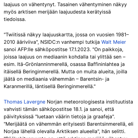
laajuus on vähentynyt. Tasainen vähentyminen näkyy
myös arktisen merijään laajuudesta kerätyissä
tiedoissa.
"Twiitissä näkyy laajuuskartta, jossa on vuosien 1981–
2010 ääriviiva", NSIDC:n vanhempi tutkija
Walt Meier
sanoi AFP:lle sähköpostitse 17.1.2023. "On paikkoja,
joissa laajuus on mediaanin kohdalla tai ylittää sen –
esim. Itä-Grönlanninmerellä, osassa Baffininlahtea ja
itäisellä Beringinmerellä. Mutta on muita alueita, joilla
jäätä on mediaania vähemmän – Barentsin- ja
Karanmerillä, läntisellä Beringinmerellä."
Thomas Lavergne
Norjan meteorologisesta instituutista
vahvisti tämän sähköpostitse 18.1. ja sanoi, että
päivityksissä "luetaan väärin tietoja ja graafeja".
"Merijäätä on vähemmän erityisesti Barentsinmerellä, eli
Norjaa lähellä olevalla Arktiksen alueella", hän selitti.