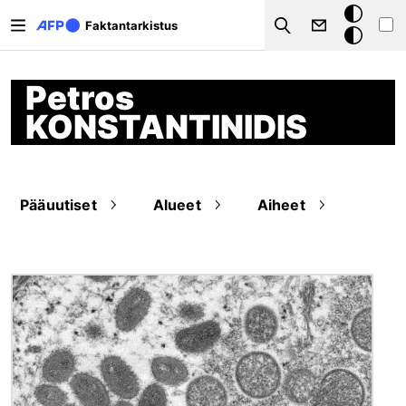
Hyppää pääsisältöön
Tumma
Faktantarkistus
Search
tila
Petros
KONSTANTINIDIS
Pääuutiset
Alueet
Aiheet
Kuva