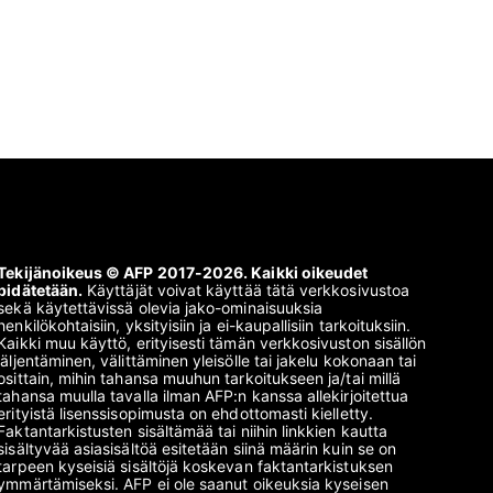
Tekijänoikeus © AFP 2017-2026. Kaikki oikeudet
pidätetään.
Käyttäjät voivat käyttää tätä verkkosivustoa
sekä käytettävissä olevia jako-ominaisuuksia
henkilökohtaisiin, yksityisiin ja ei-kaupallisiin tarkoituksiin.
Kaikki muu käyttö, erityisesti tämän verkkosivuston sisällön
jäljentäminen, välittäminen yleisölle tai jakelu kokonaan tai
osittain, mihin tahansa muuhun tarkoitukseen ja/tai millä
tahansa muulla tavalla ilman AFP:n kanssa allekirjoitettua
erityistä lisenssisopimusta on ehdottomasti kielletty.
Faktantarkistusten sisältämää tai niihin linkkien kautta
sisältyvää asiasisältöä esitetään siinä määrin kuin se on
tarpeen kyseisiä sisältöjä koskevan faktantarkistuksen
ymmärtämiseksi. AFP ei ole saanut oikeuksia kyseisen