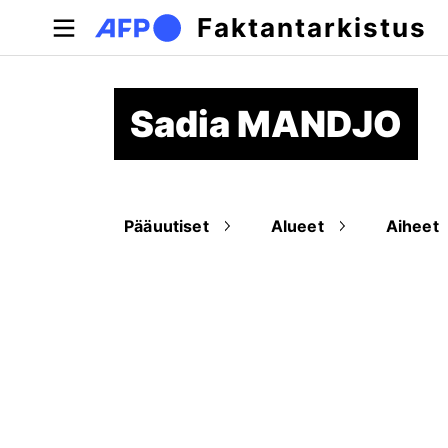
Hyppää pääsisältöön
Faktantarkistus
Sadia MANDJO
Pääuutiset
Alueet
Aiheet