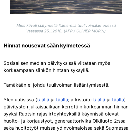
Mies käveli jäätyneellä Itämerellä tuulivoimalan edessä
Vaasassa 25.1.2018. (AFP / OLIVIER MORIN)
Hinnat nousevat sään kylmetessä
Sosiaalisen median päivityksissä viitataan myös
korkeampaan sähkön hintaan syksyllä.
Tämäkään ei johdu tuulivoiman lisääntymisestä.
Ylen uutisissa (
täällä
ja
täällä
; arkistoitu
täällä
ja
täällä
)
päivitysten julkaisuaikaan kerrottiin korkeamman hinnan
syyksi Ruotsin rajasiirtoyhteyksillä käynnissä olevat
huolto- ja korjaustyöt, generaattorivika Olkiluoto 2:ssa
sekä huoltotyöt muissa ydinvoimaloissa sekä Suomessa