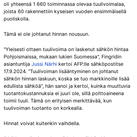
oli yhteensä 1 660 toiminnassa olevaa tuulivoimalaa,
joista 60 rakennettiin kyseisen vuoden ensimmäisellä
puoliskolla.
Tämä ei ole johtanut hinnan nousuun.
"Yleisesti ottaen tuulivoima on laskenut sähkön hintaa
Pohjoismaissa, mukaan lukien Suomessa", Fingridin
asiantuntija
Jussi Närhi
kertoi AFP:lle sähköpostitse
17.9.2024. "Tuulivoiman lisääntyminen on johtanut
sähkön hinnan laskuun, koska se tuo markkinoille lisää
edullista sähköä", hän sanoi ja kertoi, kuinka muuttuvia
tuotantokustannuksia ei juuri ole, sillä polttoaineena
toimii tuuli.
Tämä on erityisen merkittävää, kun
tuulivoiman tuotanto on korkealla.
Hinnat voivat kuitenkin vaihdella.