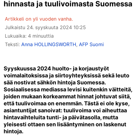
hinnasta ja tuulivoimasta Suomessa
Artikkeli on yli vuoden vanha.
Julkaistu
24. syyskuuta 2024 10:25
Lukuaika: 4 minuuttia
Teksti:
Anna HOLLINGSWORTH
,
AFP Suomi
Syyskuussa 2024 huolto- ja korjaustyöt
voimalaitoksissa ja siirtoyhteyksissä sekä leuto
sää nostivat sähkön hintoja Suomessa.
Sosiaalisessa mediassa levisi kuitenkin väitteitä,
joiden mukaan korkeammat hinnat johtuvat siitä,
että tuulivoimaa on enemmän. Tästä ei ole kyse,
asiantuntijat sanoivat: tuulivoima voi aiheuttaa
hintavaihteluita tunti- ja päivätasolla, mutta
yleisesti ottaen sen lisääntyminen on laskenut
hintoja.