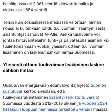
heinäkuussa oli 2,081 senttiä kilowattitunnilta ja
elokuussa 1,554 senttiä.
Toisin kuin sosiaalisessa mediassa väitetään, hinnan
nousu ei kuitenkaan johdu tuulivoiman lisääntymisestä,
asiantuntijat sanoivat AFP:lle. Vaikka tuulivoima voi
johtaa hintavaihteluihin tunti- ja päivätasolla esimerkiksi
tuulettoman sään vuoksi, yleisesti ottaen tuulivoiman
lisääminen on laskenut sähkön hintaa Suomessa.
Yleisesti ottaen tuulivoiman lisääminen laskee
sähkön hintaa
Uusiutuvan energia-alan edunvalvontajärjestö
Suomen
uusiutuvat
kertoo sivuillaan, että
tuulivoimarakentaminen
lisääntyi
(
arkistoitu versio
)
Suomessa vuodesta 2012–2013 alkaen ja
vuoden 2024
kesäkuun loppuun mennessä
(
arkistoitu versio
) maassa