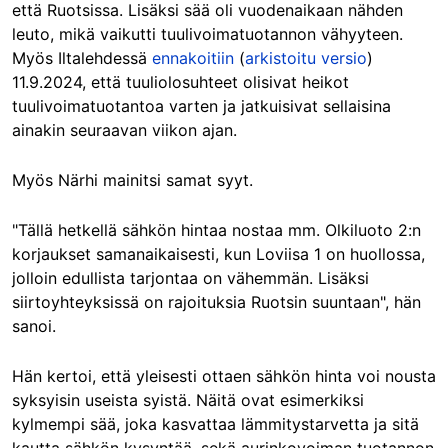
että Ruotsissa. Lisäksi sää oli vuodenaikaan nähden
leuto, mikä vaikutti tuulivoimatuotannon vähyyteen.
Myös Iltalehdessä
ennakoitiin
(
arkistoitu versio
)
11.9.2024, että tuuliolosuhteet olisivat heikot
tuulivoimatuotantoa varten ja jatkuisivat sellaisina
ainakin seuraavan viikon ajan.
Myös Närhi mainitsi samat syyt.
"Tällä hetkellä sähkön hintaa nostaa mm. Olkiluoto 2:n
korjaukset samanaikaisesti, kun Loviisa 1 on huollossa,
jolloin edullista tarjontaa on vähemmän. Lisäksi
siirtoyhteyksissä on rajoituksia Ruotsin suuntaan", hän
sanoi.
Hän kertoi, että yleisesti ottaen sähkön hinta voi nousta
syksyisin useista syistä. Näitä ovat esimerkiksi
kylmempi sää, joka kasvattaa lämmitystarvetta ja sitä