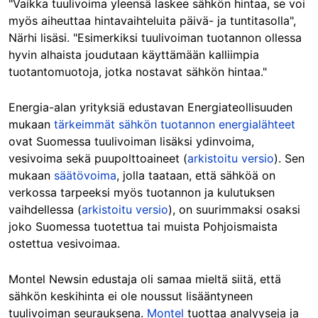
"Vaikka tuulivoima yleensä laskee sähkön hintaa, se voi
myös aiheuttaa hintavaihteluita päivä- ja tuntitasolla",
Närhi lisäsi. "Esimerkiksi tuulivoiman tuotannon ollessa
hyvin alhaista joudutaan käyttämään kalliimpia
tuotantomuotoja, jotka nostavat sähkön hintaa."
Energia-alan yrityksiä edustavan Energiateollisuuden
mukaan
tärkeimmät sähkön tuotannon energialähteet
ovat Suomessa tuulivoiman lisäksi ydinvoima,
vesivoima sekä puupolttoaineet (
arkistoitu versio
). Sen
mukaan
säätövoima
, jolla taataan, että sähköä on
verkossa tarpeeksi myös tuotannon ja kulutuksen
vaihdellessa (
arkistoitu versio
), on suurimmaksi osaksi
joko Suomessa tuotettua tai muista Pohjoismaista
ostettua vesivoimaa.
Montel Newsin edustaja oli samaa mieltä siitä, että
sähkön keskihinta ei ole noussut lisääntyneen
tuulivoiman seurauksena.
Montel
tuottaa analyyseja ja