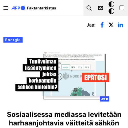
Hyppää pääsisältöön
Tumma
Faktantarkistus
Search
tila
Ensisijaiset välilehdet
Jaa:
Energia
Sosiaalisessa mediassa levitetään
harhaanjohtavia väitteitä sähkön