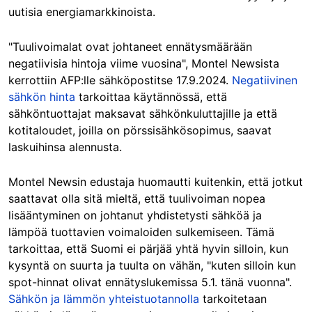
uutisia energiamarkkinoista.
"Tuulivoimalat ovat johtaneet ennätysmäärään
negatiivisia hintoja viime vuosina", Montel Newsista
kerrottiin AFP:lle sähköpostitse 17.9.2024.
Negatiivinen
sähkön hinta
tarkoittaa käytännössä, että
sähköntuottajat maksavat sähkönkuluttajille ja että
kotitaloudet, joilla on pörssisähkösopimus, saavat
laskuihinsa alennusta.
Montel Newsin edustaja huomautti kuitenkin, että jotkut
saattavat olla sitä mieltä, että tuulivoiman nopea
lisääntyminen on johtanut yhdistetysti sähköä ja
lämpöä tuottavien voimaloiden sulkemiseen. Tämä
tarkoittaa, että Suomi ei pärjää yhtä hyvin silloin, kun
kysyntä on suurta ja tuulta on vähän, "kuten silloin kun
spot-hinnat olivat ennätyslukemissa 5.1. tänä vuonna".
Sähkön ja lämmön yhteistuotannolla
tarkoitetaan