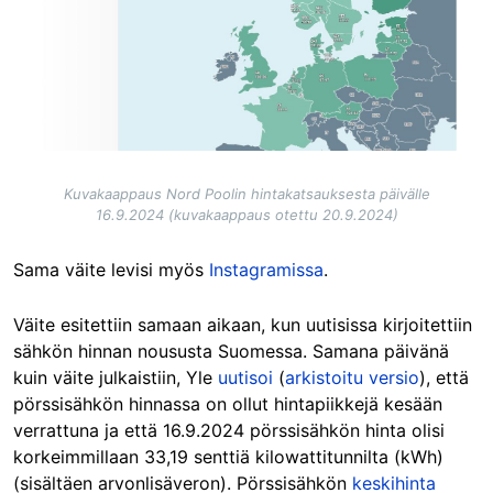
Kuvakaappaus Nord Poolin hintakatsauksesta päivälle
16.9.2024 (kuvakaappaus otettu 20.9.2024)
Sama väite levisi myös
Instagramissa
.
Väite esitettiin samaan aikaan, kun uutisissa kirjoitettiin
sähkön hinnan noususta Suomessa. Samana päivänä
kuin väite julkaistiin, Yle
uutisoi
(
arkistoitu versio
), että
pörssisähkön hinnassa on ollut hintapiikkejä kesään
verrattuna ja että 16.9.2024 pörssisähkön hinta olisi
korkeimmillaan 33,19 senttiä kilowattitunnilta (kWh)
(sisältäen arvonlisäveron). Pörssisähkön
keskihinta