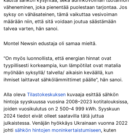
kautta sähkön kysyntää, sekä aurinkovoiman tuotannon
väheneminen, joka pienentää puolestaan tarjontaa. Jos
syksy on vähäsateinen, tämä vaikuttaa vesivoiman
määrään niin, että sitä voidaan joutua säästämään
talvea varten, hän sanoi.
Montel Newsin edustaja oli samaa mieltä.
"On myös luonnollista, että energian hinnat ovat
tyypillisesti korkeampia, kun lämpötilat ovat matalia
myöhään syksyllä/ talvella/ aikaisin keväällä, kun
ihmiset laittavat sähkölämmittimet päälle", hän sanoi.
Alla oleva
Tilastokeskuksen
kuvaaja esittää sähkön
hintoja syyskuussa vuosina 2008–2023 kotitalouksissa,
joiden vuosikulutus on 2 500–4 999 kWh. Syyskuun
2024 tiedot eivät olleet saatavilla tätä juttua
julkaistessa. Venäjän hyökkäys Ukrainaan vuonna 2022
johti
sähkön hintojen moninkertaistumiseen
, kuten