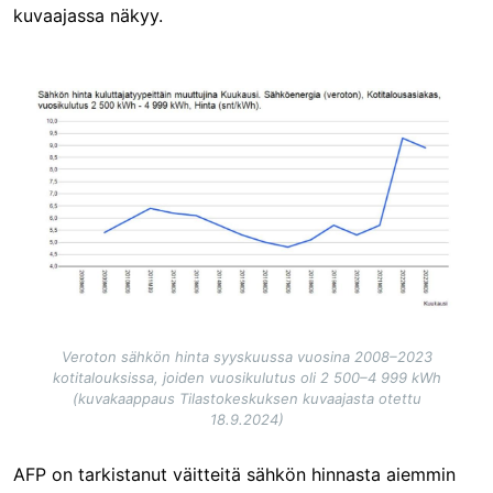
kuvaajassa näkyy.
Image
Veroton sähkön hinta syyskuussa vuosina 2008–2023
kotitalouksissa, joiden vuosikulutus oli 2 500–4 999 kWh
(kuvakaappaus Tilastokeskuksen kuvaajasta otettu
18.9.2024)
AFP on tarkistanut väitteitä sähkön hinnasta aiemmin