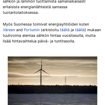
sähkön ja lämmön tuottamista samanaikaisesti
erilaisista energianlähteistä samassa
tuotantolaitoksessa.
Myös Suomessa toimivat energiayhtiöiden kuten
Väreen
and
Fortumin
(arkistoitu
täällä
ja
täällä
) mukaan
tuulivoima alentaa sähkön hintaa vuositasolla, mutta
lisää hintavaihtelua päivä- ja tuntitasolla.
Image