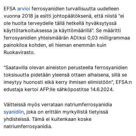
EFSA
arvioi
ferrosyanidien turvallisuutta uudelleen
vuonna 2018 ja esitti johtopäätöksenä, että niistä "ei
ole huolta terveydelle tällä hetkellä hyväksytyssä
käyttötarkoituksessa ja käyttömäärillä". Se määritti
ferrosyanidien yhteismäärän ADI:ksi 0,03 milligrammaa
painokiloa kohden, eli hieman enemmän kuin
Ruokavirasto.
"Saatavilla olevan aineiston perusteella ferrosyanidien
toksisuutta pidetään yleensä ottaen alhaisena, sillä se
imeytyy huonosti eikä kerry ihmisen elimistöön", EFSA:n
edustaja kertoi AFP:lle sähköpostitse 14.6.2024.
Väitteissä myös verrataan natriumferrosyanidia
syanidiin
, joka on erittäin myrkyllistä tietyissä
yhdisteissä. Tämä ei kuitenkaan koske
natriumferrosyanidia.