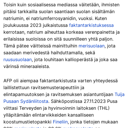
Toisin kuin sosiaalisessa mediassa väitetään, ihmisten
pitäisi tarkkailla suolan saantiaan suolan sisältämän
natriumin, ei natriumferrosyanidin, vuoksi. Kuten
joulukuussa 2023 julkaistussa
faktantarkistuksessa
kerrotaan, natrium aiheuttaa korkeaa verenpainetta ja
erilaisissa suoloissa on sitä suunnilleen yhtä paljon.
Tämä pätee väitteissä mainittuihin
merisuolaan
, jota
saadaan merivedestä haihduttamalla, sekä
ruususuolaan
, jota louhitaan kallioperästä ja joka saa
värinsä mineraaleista.
AFP oli aiempaa faktantarkistusta varten yhteydessä
laillistettuun ravitsemusterapeuttiin ja
elintapamuutoksen ja ravitsemuksen asiantuntijaan
Tuija
Pusaan
Sydänliitosta
. Sähköpostissa 27.11.2023 Pusa
viittasi Terveyden ja hyvinvoinnin laitoksen (THL)
ylläpitämään elintarvikkeiden kansalliseen
koostumustietopankki
Fineliin
, jonka tietojen mukaan