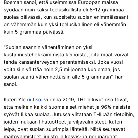
Bosman sanoi, että useimmissa Euroopan maissa
syödään noin kaksi teelusikallista eli 8–12 grammaa
suolaa päivässä, kun suositeltu suolan enimmäissaanti
on vähemmän kuin yksi teelusikallinen eli vähemmän
kuin 5 grammaa päivässä.
"Suolan saannin vähentäminen on yksi
kustannustehokkaimmista keinoista, joita maat voivat
tehdä kansanterveyden parantamiseksi. Joka vuosi
voitaisiin välttää noin 2,5 miljoonaa kuolemaa, jos
suolan saanti vähennettäisiin alle 5 grammaan", hän
sanoi.
Kuten Yle
uutisoi
vuonna 2019, THL:n luvut osoittivat,
että melkein kaikki suomalaiset miehet ja 96% naisista
syövät liikaa suolaa. Jutussa viitataan THL:ään tietoihin,
joiden mukaan lihatuotteet ja viljavalmisteet, kuten
leipä, ovat suolan suurimpia lähteitä. Niitä seuraavat
maitovalmisteet, juusto ja kasvis- ja perunaruoat.