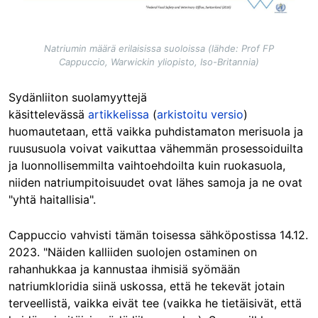
Natriumin määrä erilaisissa suoloissa (lähde: Prof FP
Cappuccio, Warwickin yliopisto, Iso-Britannia)
Sydänliiton suolamyyttejä
käsittelevässä
artikkelissa
(
arkistoitu versio
)
huomautetaan, että vaikka puhdistamaton merisuola ja
ruususuola voivat vaikuttaa vähemmän prosessoiduilta
ja luonnollisemmilta vaihtoehdoilta kuin ruokasuola,
niiden natriumpitoisuudet ovat lähes samoja ja ne ovat
"yhtä haitallisia".
Cappuccio vahvisti tämän toisessa sähköpostissa 14.12.
2023. "Näiden kalliiden suolojen ostaminen on
rahanhukkaa ja kannustaa ihmisiä syömään
natriumkloridia siinä uskossa, että he tekevät jotain
terveellistä, vaikka eivät tee (vaikka he tietäisivät, että