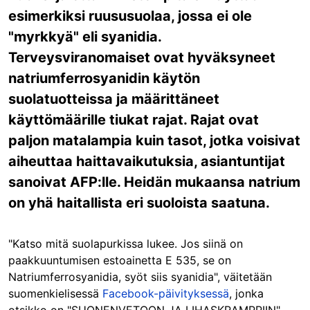
esimerkiksi ruususuolaa, jossa ei ole
"myrkkyä" eli syanidia.
Terveysviranomaiset ovat hyväksyneet
natriumferrosyanidin käytön
suolatuotteissa ja määrittäneet
käyttömäärille tiukat rajat. Rajat ovat
paljon matalampia kuin tasot, jotka voisivat
aiheuttaa haittavaikutuksia, asiantuntijat
sanoivat AFP:lle. Heidän mukaansa natrium
on yhä haitallista eri suoloista saatuna.
"Katso mitä suolapurkissa lukee. Jos siinä on
paakkuuntumisen estoainetta E 535, se on
Natriumferrosyanidia, syöt siis syanidia", väitetään
suomenkielisessä
Facebook-päivityksessä
, jonka