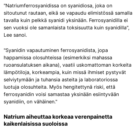
"Natriumferrosyanidissa on syanidiosa, joka on
sitoutunut rautaan, eikä se vapaudu elimistössä samalla
tavalla kuin pelkkä syanidi yksinään. Ferrosyanidilla ei
sen vuoksi ole samanlaista toksisuutta kuin syanidilla",
Lee sanoi.
"Syanidin vapautuminen ferrosyanidista, jopa
happamissa olosuhteissa (esimerkiksi mahassa
ruoansulatuksen aikana), vaatii uskomattoman korkeita
lämpötiloja, korkeampia, kuin missä ihmiset pystyvät
selviytymään ja tuhansia asteita ja laboratoriossa
luotuja olosuhteita. Myös hengitettynä riski, että
ferrosyanidin voisi samastaa yksinään esiintyvään
syanidiin, on vähäinen."
Natrium aiheuttaa korkeaa verenpainetta
kaikenlaisissa suoloissa