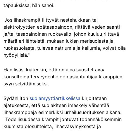
tapauksissa, hän sanoi.
"Jos lihaskrampit liittyvät nestehukkaan tai
elektrolyyttien epätasapainoon, riittävä veden saanti
ja/tai tasapainoinen ruokavalio, johon kuuluu riittävä
määrä eri lähteistä, mukaan lukien merisuolasta ja
ruokasuolasta, tulevaa natriumia ja kaliumia, voivat olla
hyödyllisiä."
Hän lisäsi kuitenkin, että on aina suositeltavaa
konsultoida terveydenhoidon asiantuntijaa kramppien
syyn selvittämiseksi.
Sydänliiton
suolamyyttiartikkelissa
kirjoitetaan
ajatuksesta, että suolakiteen imeskely vähentää
lihaskramppeja esimerkiksi urheilusuorituksen aikana.
"Todellisuudessa krampit johtuvat todennäköisemmin
kuumista olosuhteista, lihasväsymyksestä ja