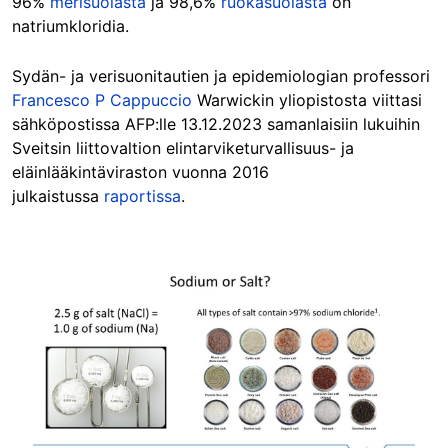
96%
merisuolasta
ja 98,6%
ruokasuolasta
on
natriumkloridia.
Sydän- ja verisuonitautien ja epidemiologian professori
Francesco P Cappuccio
Warwickin yliopistosta viittasi
sähköpostissa AFP:lle 13.12.2023 samanlaisiin lukuihin
Sveitsin liittovaltion elintarviketurvallisuus- ja
eläinlääkintäviraston vuonna 2016
julkaistussa
raportissa
.
Image