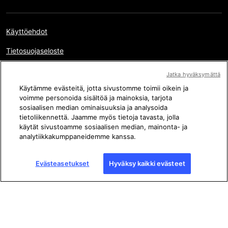
Käyttöehdot
Tietosuojaseloste
Oikeudelliset tiedot
Jatka hyväksymättä
Käytämme evästeitä, jotta sivustomme toimii oikein ja
Evästeasetukset
voimme personoida sisältöä ja mainoksia, tarjota
Sivukartta
sosiaalisen median ominaisuuksia ja analysoida
tietoliikennettä. Jaamme myös tietoja tavasta, jolla
käytät sivustoamme sosiaalisen median, mainonta- ja
analytiikkakumppaneidemme kanssa.
Tekijänoikeus © AFP 2017-2026. Kaikki oikeudet pidätetään.
Käyttäjät voivat käyttää tätä verkkosivustoa sekä käytettävissä
olevia jako-ominaisuuksia henkilökohtaisiin, yksityisiin ja ei-
Evästeasetukset
Hyväksy kaikki evästeet
kaupallisiin tarkoituksiin. Kaikki muu käyttö, erityisesti tämän
verkkosivuston sisällön jäljentäminen, välittäminen yleisölle tai
jakelu kokonaan tai osittain, mihin tahansa muuhun
tarkoitukseen ja/tai millä tahansa muulla tavalla ilman AFP:n
kanssa allekirjoitettua erityistä lisenssisopimusta on
ehdottomasti kielletty. Faktantarkistusten sisältämää tai niihin
linkkien kautta sisältyvää asiasisältöä esitetään siinä määrin kuin
se on tarpeen kyseisiä sisältöjä koskevan faktantarkistuksen