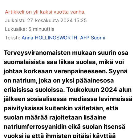
Artikkeli on yli kaksi vuotta vanha.
Julkaistu
27. kesäkuuta 2024 15:25
Lukuaika: 5 minuuttia
Teksti:
Anna HOLLINGSWORTH
,
AFP Suomi
Terveysviranomaisten mukaan suurin osa
suomalaisista saa liikaa suolaa, mikä voi
johtaa korkeaan verenpaineeseen. Syynä
on natrium, joka on yksi pääainesosa
erilaisissa suoloissa. Toukokuun 2024 alun
jälkeen sosiaalisessa mediassa levinneissä
päivityksissä kuitenkin väitetään, että
suolan määrää rajoitetaan lisäaine
natriumferrosyanidin eikä suolan itsensä
vuoksi ja että ihmisten pitäisi käyttää