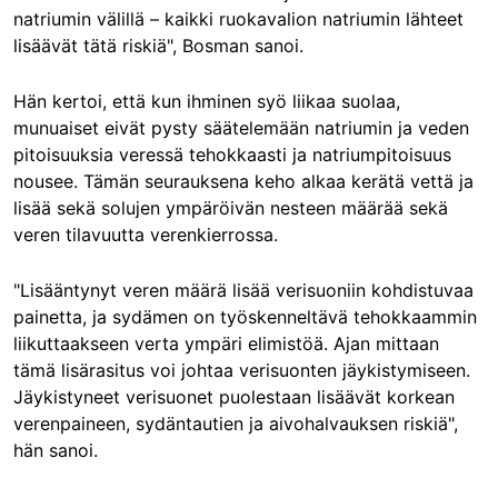
natriumin välillä – kaikki ruokavalion natriumin lähteet
lisäävät tätä riskiä", Bosman sanoi.
Hän kertoi, että kun ihminen syö liikaa suolaa,
munuaiset eivät pysty säätelemään natriumin ja veden
pitoisuuksia veressä tehokkaasti ja natriumpitoisuus
nousee. Tämän seurauksena keho alkaa kerätä vettä ja
lisää sekä solujen ympäröivän nesteen määrää sekä
veren tilavuutta verenkierrossa.
"Lisääntynyt veren määrä lisää verisuoniin kohdistuvaa
painetta, ja sydämen on työskenneltävä tehokkaammin
liikuttaakseen verta ympäri elimistöä. Ajan mittaan
tämä lisärasitus voi johtaa verisuonten jäykistymiseen.
Jäykistyneet verisuonet puolestaan lisäävät korkean
verenpaineen, sydäntautien ja aivohalvauksen riskiä",
hän sanoi.