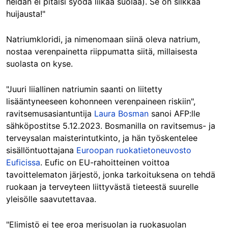
heidän ei pitäisi syödä liikaa suolaa). Se on silkkaa
huijausta!"
Natriumkloridi, ja nimenomaan siinä oleva natrium,
nostaa verenpainetta riippumatta siitä, millaisesta
suolasta on kyse.
"Juuri liiallinen natriumin saanti on liitetty
lisääntyneeseen kohonneen verenpaineen riskiin",
ravitsemusasiantuntija
Laura
Bosman
sanoi AFP:lle
sähköpostitse 5.12.2023. Bosmanilla on ravitsemus- ja
terveysalan maisterintutkinto, ja hän työskentelee
sisällöntuottajana
Euroopan ruokatietoneuvosto
Euficissa
. Eufic on EU-rahoitteinen voittoa
tavoittelematon järjestö, jonka tarkoituksena on tehdä
ruokaan ja terveyteen liittyvästä tieteestä suurelle
yleisölle saavutettavaa.
"Elimistö ei tee eroa merisuolan ja ruokasuolan