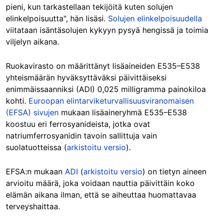
pieni, kun tarkastellaan tekijöitä kuten solujen
elinkelpoisuutta", hän lisäsi.
Solujen elinkelpoisuudella
viitataan isäntäsolujen kykyyn pysyä hengissä ja toimia
viljelyn aikana.
Ruokavirasto on määrittänyt lisäaineiden E535–E538
yhteismäärän hyväksyttäväksi päivittäiseksi
enimmäissaanniksi (ADI) 0,025 milligramma painokiloa
kohti.
Euroopan elintarviketurvallisuusviranomaisen
(EFSA)
sivujen
mukaan lisäaineryhmä E535–E538
koostuu eri ferrosyanideista, jotka ovat
natriumferrosyanidin tavoin sallittuja vain
suolatuotteissa (
arkistoitu versio
).
EFSA:n
mukaan
ADI
(
arkistoitu versio
) on tietyn aineen
arvioitu määrä, joka voidaan nauttia päivittäin koko
elämän aikana ilman, että se aiheuttaa huomattavaa
terveyshaittaa.