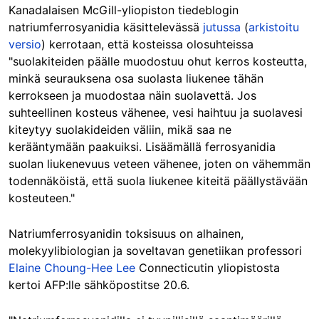
Kanadalaisen McGill-yliopiston tiedeblogin
natriumferrosyanidia käsittelevässä
jutussa
(
arkistoitu
versio
) kerrotaan, että kosteissa olosuhteissa
"suolakiteiden päälle muodostuu ohut kerros kosteutta,
minkä seurauksena osa suolasta liukenee tähän
kerrokseen ja muodostaa näin suolavettä. Jos
suhteellinen kosteus vähenee, vesi haihtuu ja suolavesi
kiteytyy suolakideiden väliin, mikä saa ne
kerääntymään paakuiksi. Lisäämällä ferrosyanidia
suolan liukenevuus veteen vähenee, joten on vähemmän
todennäköistä, että suola liukenee kiteitä päällystävään
kosteuteen."
Natriumferrosyanidin toksisuus on alhainen,
molekyylibiologian ja soveltavan genetiikan professori
Elaine Choung-Hee Lee
Connecticutin yliopistosta
kertoi AFP:lle sähköpostitse 20.6.