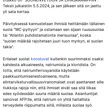
otsikko on "SUONENVETOON JA LIHASKRAMPPIIN".
Teksti julkaistiin 5.5.2024, ja sen jälkeen sitä on jaettu
yli sata kertaa.
Päivityksessä kannustetaan ihmisiä heittämään tällainen
suola "WC-pyttyyn" ja ostamaan sen sijaan ruususuolaa
tai "Atlantin puhdistamatonta merisuolaa", koska
"suolan määrää rajoitetaan juuri tuon myrkyn, ei suolan
takia".
Erilaiset suolat
koostuvat
kuitenkin suurimmaksi osaksi
kahdesta alkuaineesta, natriumista ja kloridista. On
totta, että natriumferrosyanidia käytetään
paakkuuntumisenestoaineena, mutta
elintarviketurvallisuusviranomaiset ovat asettaneet sille
tiukkoja rajoja niin, että ihmiset eivät saa sitä liikaa
edes syödessään suuria määriä suolaa. Asiantuntijat
sanoivat AFP:lle, että natrium on yhtä haitallista
terveydelle riippumatta siitä, millaista suolaa syö.