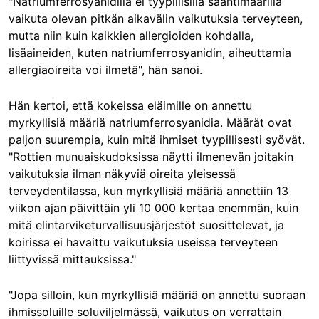
"Natriumferrosyanidilla ei tyypillisillä saantimäärillä
vaikuta olevan pitkän aikavälin vaikutuksia terveyteen,
mutta niin kuin kaikkien allergioiden kohdalla,
lisäaineiden, kuten natriumferrosyanidin, aiheuttamia
allergiaoireita voi ilmetä", hän sanoi.
Hän kertoi, että kokeissa eläimille on annettu
myrkyllisiä määriä natriumferrosyanidia. Määrät ovat
paljon suurempia, kuin mitä ihmiset tyypillisesti syövät.
"Rottien munuaiskudoksissa näytti ilmenevän joitakin
vaikutuksia ilman näkyviä oireita yleisessä
terveydentilassa, kun myrkyllisiä määriä annettiin 13
viikon ajan päivittäin yli 10 000 kertaa enemmän, kuin
mitä elintarviketurvallisuusjärjestöt suosittelevat, ja
koirissa ei havaittu vaikutuksia useissa terveyteen
liittyvissä mittauksissa."
"Jopa silloin, kun myrkyllisiä määriä on annettu suoraan
ihmissoluille soluviljelmässä, vaikutus on verrattain