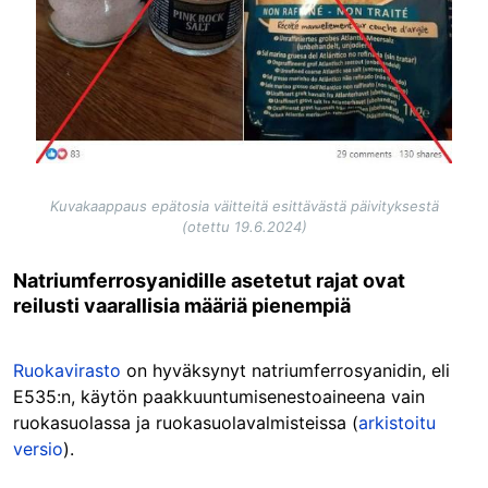
Kuvakaappaus epätosia väitteitä esittävästä päivityksestä
(otettu 19.6.2024)
Natriumferrosyanidille asetetut rajat ovat
reilusti vaarallisia määriä pienempiä
Ruokavirasto
on hyväksynyt natriumferrosyanidin, eli
E535:n, käytön paakkuuntumisenestoaineena vain
ruokasuolassa ja ruokasuolavalmisteissa (
arkistoitu
versio
).