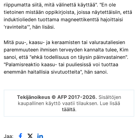
riippumatta siitä, mitä välinettä käyttää". "En ole
tietoinen mistään oppikirjoista, joissa näytettäisiin, että
induktiolieden tuottama magneettikenttä hajoittaisi
'ravinteita'", hän lisäsi.
Mitä puu-, kaasu- ja keraamisten tai valurautaliesien
paremmuuteen ihmisen terveyden kannalta tulee, Kim
sanoi, että "ehkä todellisuus on täysin päinvastainen".
"Palamisreaktio kaasu- tai puuliesissä voi tuottaa
enemmän haitallisia sivutuotteita", hän sanoi.
Tekijänoikeus © AFP 2017-2026.
Sisältöjen
kaupallinen käyttö vaatii tilauksen. Lue lisää
täältä
.
Jaa: