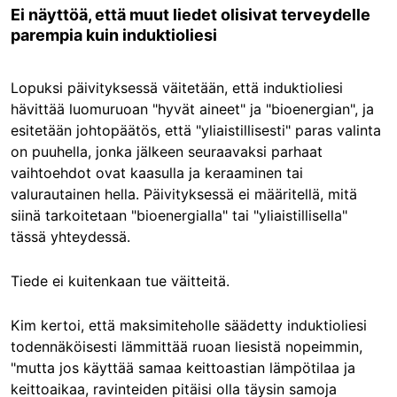
Ei näyttöä, että muut liedet olisivat terveydelle
parempia kuin induktioliesi
Lopuksi päivityksessä väitetään, että induktioliesi
hävittää luomuruoan "hyvät aineet" ja "bioenergian", ja
esitetään johtopäätös, että "yliaistillisesti" paras valinta
on puuhella, jonka jälkeen seuraavaksi parhaat
vaihtoehdot ovat kaasulla ja keraaminen tai
valurautainen hella. Päivityksessä ei määritellä, mitä
siinä tarkoitetaan "bioenergialla" tai "yliaistillisella"
tässä yhteydessä.
Tiede ei kuitenkaan tue väitteitä.
Kim kertoi, että maksimiteholle säädetty induktioliesi
todennäköisesti lämmittää ruoan liesistä nopeimmin,
"mutta jos käyttää samaa keittoastian lämpötilaa ja
keittoaikaa, ravinteiden pitäisi olla täysin samoja