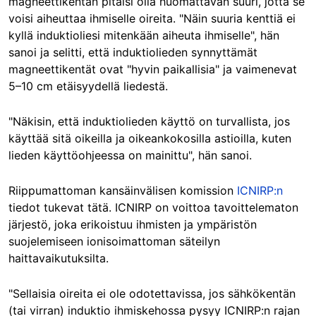
magneettikentän pitäisi olla huomattavan suuri, jotta se
voisi aiheuttaa ihmiselle oireita. "
Näin suuria kenttiä ei
kyllä induktioliesi mitenkään aiheuta ihmiselle", hän
sanoi ja selitti, että induktiolieden synnyttämät
magneettikentät ovat "hyvin paikallisia" ja vaimenevat
5–10 cm etäisyydellä liedestä.
"Näkisin, että induktiolieden käyttö on turvallista, jos
käyttää sitä oikeilla ja oikeankokosilla astioilla, kuten
lieden käyttöohjeessa on mainittu", hän sanoi.
Riippumattoman kansäinvälisen komission
ICNIRP:n
tiedot tukevat tätä. ICNIRP on voittoa tavoittelematon
järjestö, joka erikoistuu ihmisten ja ympäristön
suojelemiseen ionisoimattoman säteilyn
haittavaikutuksilta.
"Sellaisia oireita ei ole odotettavissa, jos sähkökentän
(tai virran) induktio ihmiskehossa pysyy ICNIRP:n rajan