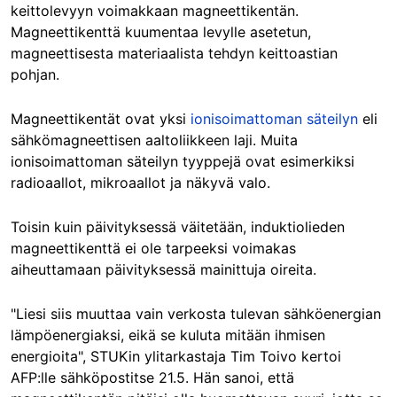
keittolevyyn voimakkaan magneettikentän.
Magneettikenttä kuumentaa levylle asetetun,
magneettisesta materiaalista tehdyn keittoastian
pohjan.
Magneettikentät ovat yksi
ionisoimattoman säteilyn
eli
sähkömagneettisen aaltoliikkeen laji. Muita
ionisoimattoman säteilyn tyyppejä ovat esimerkiksi
radioaallot, mikroaallot ja näkyvä valo.
Toisin kuin päivityksessä väitetään, induktiolieden
magneettikenttä ei ole tarpeeksi voimakas
aiheuttamaan päivityksessä mainittuja oireita.
"Liesi siis muuttaa vain verkosta tulevan sähköenergian
lämpöenergiaksi, eikä se kuluta mitään ihmisen
energioita", STUKin ylitarkastaja Tim Toivo kertoi
AFP:lle sähköpostitse 21.5. Hän sanoi, että