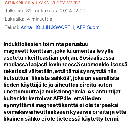
Artikkeli on yli kaksi vuotta vanha.
Julkaistu
31. toukokuuta 2024 12:09
Lukuaika: 4 minuuttia
Teksti:
Anna HOLLINGSWORTH
,
AFP Suomi
Induktioliesien toiminta perustuu
magneettikenttään, joka kuumentaa levylle
asetetun keittoastian pohjan. Sosiaalisessa
mediassa laajasti levinneessä suomenkielisessä
tekstissä väitetään, että tämä synnyttää niin
kutsuttua "likaista sähköä", joka on vaarallista
lieden käyttäjälle ja aiheuttaa oireita kuten
unettomuutta ja muistiongelmia. Asiantuntijat
kuitenkin kertoivat AFP:lle, että lieden
synnyttämä magneettikenttä ei ole tarpeeksi
voimakas aiheuttaakseen kyseisiä oireita ja että
likainen sähkö ei ole tieteessä käytetty termi.