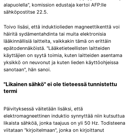
alapuolella", komission edustaja kertoi AFP:lle
sähköpostitse 22.5.
Toivo lisäsi, että induktiolieden magneettikenttä voi
häiritä sydämentahdinta tai muita elektronisia
lääkinnällisiä laitteita, vaikkakin tämä on erittäin
epätodennäköistä. "
Lääketieteellisten laitteiden
käyttäjien on syytä toimia, kuten laitteiden asentama
yksikkö on neuvonut ja kuten lieden käyttöohjeissa
sanotaan
", hän sanoi.
"Likainen sähkö" ei ole tieteessä tunnistettu
termi
Päivityksessä väitetään lisäksi, että
elektromagneettinen induktio synnyttää niin kutsuttua
likaista sähköä, jonka taajuus on yli 50 Hz. Todisteena
viitataan "kirjoitelmaan", jonka on kirjoittanut