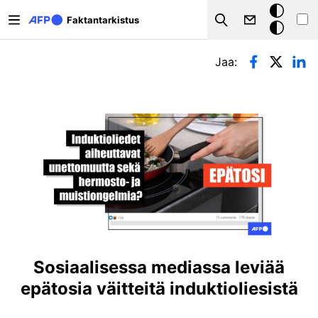
Hyppää pääsisältöön
Tumma
Faktantarkistus
Search
tila
Ensisijaiset välilehdet
Jaa:
Sosiaalisessa mediassa leviää
epätosia väitteitä induktioliesistä