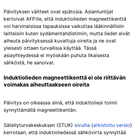
Päivityksen väitteet ovat epätosia. Asiantuntijat
kertoivat AFP:lle, että induktiolieden magneettikenttä
voi harvinaisissa tapauksissa vaikuttaa lääkinnällisiin
laitteisiin kuten sydämentahdistimiin, mutta liedet eivät
aiheuta päivityksessä kuvattuja oireita ja ne ovat
yleisesti ottaen turvallisia käyttää. Tässä
asiayhteydessä ei myöskään puhuta likaisesta
sähköstä, he sanoivat.
Induktiolieden magneettikenttä ei ole riittävän
voimakas aiheuttaakseen oireita
Päivitys on oikeassa siinä, että induktioliesi toimii
synnyttämällä magneettikentän.
Säteilyturvakeskuksen (STUK)
sivuilla
(
arkistoitu versio
)
kerrotaan, että induktioliedessä sähkövirta synnyttää