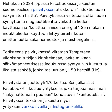
Huhtikuun 2024 lopussa Facebookissa julkaistun
suomenkielisen
päivityksen
otsikko on "Induktiolieden
näkymätön haitta". Päivityksessä väitetään, että lieden
synnyttämä magneettikenttä vaikuttaa lieden
käyttäjään ja "kuluttaa ihmisen energiat". Sen mukaan
induktiolieden käyttöön liittyy oireita kuten
unettomuutta sekä hermosto- ja muistiongelmia.
Todisteena päivityksessä viitataan Tampereen
yliopiston tutkijan kirjoitelmaan, jonka mukaan
sähkömagneettisessa induktiossa syntyy niin kutsuttua
likaista sähköä, jonka taajuus on yli 50 hertsiä (Hz).
Päivitystä on jaettu yli 170 kertaa. Sen julkaissut
Facebook-tili kuuluu yritykselle, joka tarjoaa maailman
"näkymättömään puoleen" kohdistuvia "kuntoutuksia".
Päivityksen teksti on julkaistu myös
yrityksen
verkkosivuilla
ja
Instagram-tilillä
.