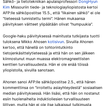
Sähkö- ja tietotekniikan apulaisprofessori
DongHyun
Kim
Missouriin tiede- ja teknologiayliopistosta kertoi
AFP:lle sähköpostitse 15.5., että "likainen sähkö" ei ole
"tieteessä tunnistettu termi". Hänen mukaansa
päivityksen väitteet ylipäätään olivat "humpuukia".
Google-haku päivityksessä mainitusta tutkijasta tuotti
tuloksena Mikko Ahosen
kotisivun
. Sivuilla Ahonen
kertoo, että hänellä on tohtorintutkinto
tietojenkäsittelytieteessä ja että hän on sen jälkeen
kiinnostunut muun muassa elektromagneettisten
kenttien turvallisuudesta. Hän ei ole enää töissä
yliopistolla, sivuilla sanotaan.
Ahonen sanoi AFP:lle sähköpostitse 2.5., että hänen
kommenttinsa on "irroitettu asiayhteydestä" sosiaalisen
median päivityksessä. Hän lisäsi, että hän on nostanut
esiin huolenaiheita induktioliesien turvallisuuteen
liittyen, mutta hän ei ole itse julkaissut tutkimusta