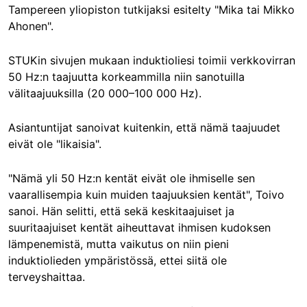
Tampereen yliopiston tutkijaksi esitelty "Mika tai Mikko
Ahonen".
STUKin sivujen mukaan induktioliesi toimii verkkovirran
50 Hz:n taajuutta korkeammilla niin sanotuilla
välitaajuuksilla (20 000–100 000 Hz).
Asiantuntijat sanoivat kuitenkin, että nämä taajuudet
eivät ole "likaisia".
"Nämä yli 50 Hz:n kentät eivät ole ihmiselle sen
vaarallisempia kuin muiden taajuuksien kentät", Toivo
sanoi. Hän selitti, että sekä keskitaajuiset ja
suuritaajuiset kentät aiheuttavat ihmisen kudoksen
lämpenemistä, mutta vaikutus on niin pieni
induktiolieden ympäristössä, ettei siitä ole
terveyshaittaa.