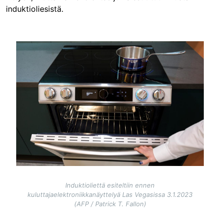
induktioliesistä.
Image
Induktioliettä esiteltiin ennen
kuluttajaelektroniikkanäyttelyä Las Vegasissa 3.1.2023
(AFP / Patrick T. Fallon)