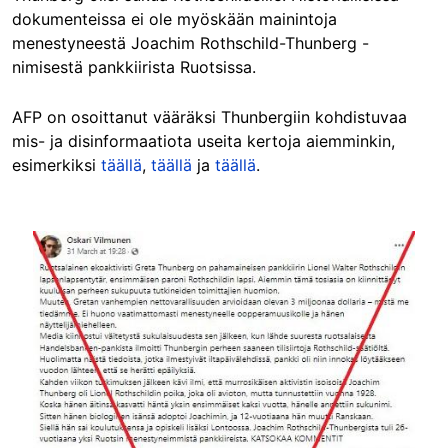
dokumenteissa ei ole myöskään mainintoja
menestyneestä Joachim Rothschild-Thunberg -
nimisestä pankkiirista Ruotsissa.
AFP on osoittanut vääräksi Thunbergiin kohdistuvaa
mis- ja disinformaatiota useita kertoja aiemminkin,
esimerkiksi
täällä
,
täällä
ja
täällä
.
Image