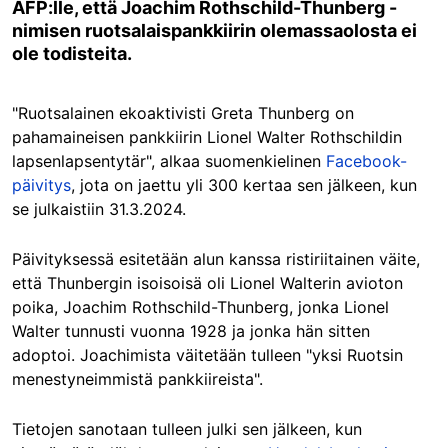
AFP:lle, että Joachim Rothschild-Thunberg -
nimisen ruotsalaispankkiirin olemassaolosta ei
ole todisteita.
"Ruotsalainen ekoaktivisti Greta Thunberg on
pahamaineisen pankkiirin Lionel Walter Rothschildin
lapsenlapsentytär", alkaa suomenkielinen
Facebook-
päivitys
, jota on jaettu yli 300 kertaa sen jälkeen, kun
se julkaistiin 31.3.2024.
Päivityksessä esitetään alun kanssa ristiriitainen väite,
että Thunbergin isoisoisä oli Lionel Walterin avioton
poika, Joachim Rothschild-Thunberg, jonka Lionel
Walter tunnusti vuonna 1928 ja jonka hän sitten
adoptoi. Joachimista väitetään tulleen "yksi Ruotsin
menestyneimmistä pankkiireista".
Tietojen sanotaan tulleen julki sen jälkeen, kun