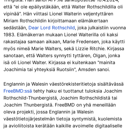
että "ei ole epäilystäkään, että Walter Rothschildilla oli
vipinää". Hän viittasi Lionel Walterin veljentyttären
Miriam Rothschildin kirjoittamaan elämäkertaan
sedästään,
Dear Lord Rothschild
, joka julkaistiin vuonna
1983. Elämäkerran mukaan Lionel Walterilla oli kaksi
rakastajaa samaan aikaan, Marie Fredensen, joka käytti
myös nimeä Marie Walters, sekä Lizzie Ritchie. Kirjassa
sanotaan, että Walters synnytti tyttären, Olgan, jonka
isä oli Lionel Walter. Kirjassa ei kuitenkaan "mainita
Joachimia tai yhteyksiä Ruotsiin", Amsden sanoi.
Englannin ja Walesin väestörekisteritietoja sisältävässä
FreeBMD:ssä
tehty haku ei tuottanut tuloksia Joachim
Rothschild-Thunbergistä, Joachim Rothschildistä tai
Joachim Thunbergistä. FreeBMD on yhä meneillään
oleva projekti, jossa Englannin ja Walesin
väestötietojärjestelmän tietoja syntymistä, kuolemista
ja avioliitoista kerätään kaikille avoimelle digitaaliselle