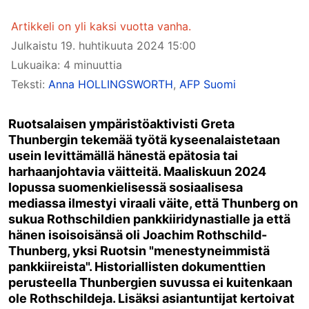
Artikkeli on yli kaksi vuotta vanha.
Julkaistu
19. huhtikuuta 2024 15:00
Lukuaika: 4 minuuttia
Teksti:
Anna HOLLINGSWORTH
,
AFP Suomi
Ruotsalaisen ympäristöaktivisti Greta
Thunbergin tekemää työtä kyseenalaistetaan
usein levittämällä hänestä epätosia tai
harhaanjohtavia väitteitä. Maaliskuun 2024
lopussa suomenkielisessä sosiaalisesa
mediassa ilmestyi viraali väite, että Thunberg on
sukua Rothschildien pankkiiridynastialle ja että
hänen isoisoisänsä oli Joachim Rothschild-
Thunberg, yksi Ruotsin "menestyneimmistä
pankkiireista". Historiallisten dokumenttien
perusteella Thunbergien suvussa ei kuitenkaan
ole Rothschildeja. Lisäksi asiantuntijat kertoivat