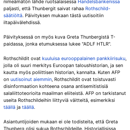
nimeämätön lähde ruotsalaisessa
Handelsbankenissa
paljasti, että Thunbergit saivat rahaa
Rothschild-
säätiöltä
. Päivityksen mukaan tästä uutisoitiin
iltapäivälehdissä.
Päivityksessä on myös kuva Greta Thunbergistä T-
paidassa, jonka etumuksessa lukee "ADLF HTLR".
Rothschildit ovat
kuuluisa eurooppalainen pankkiirisuku
,
jolla oli suuri merkitys Euroopan taloushistorian, ja sen
kautta myös poliittisen historian, kannalta.
Kuten AFP
on
uutisoinut aiemmin
, Rothschildit ovat toistuvasti
disinformaation kohteena osana antisemitistisiä
salaliittoteorioita maailman eliiteistä. AFP on tarkistanut
useita Rothschildeihin liittyviä väitteitä, esimerkiksi
täällä
ja
täällä
.
Asiantuntijoiden mukaan ei ole todisteita, että Greta
Thunberg olisi sukua Rothschildeille. Historiallisissa