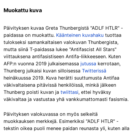
Muokattu kuva
Päivityksen kuvaa Greta Thunbergistä "ADLF HTLR" -
paidassa on muokattu.
Käänteinen kuvahaku
tuottaa
tulokseksi samankaltaisen valokuvan Thunbergista,
mutta siinä T-paidassa lukee "Antifascist All Stars"
viittauksena antifasistiseen Antifa-liikkeeseen. Kuten
AFP:n vuonna 2019 julkaisemassa
jutussa
kerrotaan,
Thunberg julkaisi kuvan silloisessa
Twitterissä
heinäkuussa 2019. Kuva herätti suuttumusta Antifaa
väkivaltaisena pitävissä henkilöissä, minkä jälkeen
Thunberg poisti kuvan ja
twiittasi
, ettei hyväksy
väkivaltaa ja vastustaa yhä vankkumattomasti fasismia.
Päivityksen valokuvassa on myös selkeitä
muokkauksen merkkejä. Esimerkiksi "ADLF HTLR" -
tekstin oikea puoli menee paidan reunasta yli, kuten alla