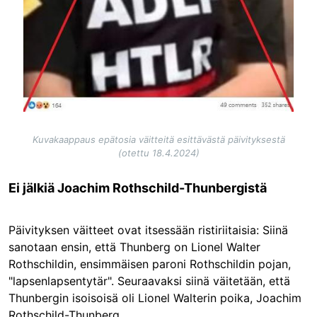
Kuvakaappaus epätosia väitteitä esittävästä päivityksestä
(otettu 18.4.2024)
Ei jälkiä Joachim Rothschild-Thunbergistä
Päivityksen väitteet ovat itsessään ristiriitaisia: Siinä
sanotaan ensin, että Thunberg on Lionel Walter
Rothschildin, ensimmäisen paroni Rothschildin pojan,
"lapsenlapsentytär". Seuraavaksi siinä väitetään, että
Thunbergin isoisoisä oli Lionel Walterin poika, Joachim
Rothschild-Thunberg.