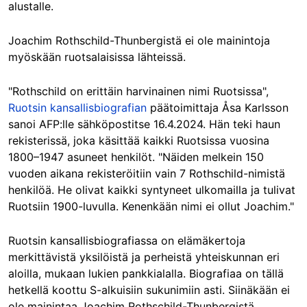
alustalle.
Joachim Rothschild-Thunbergistä ei ole mainintoja
myöskään ruotsalaisissa lähteissä.
"Rothschild on erittäin harvinainen nimi Ruotsissa",
Ruotsin kansallisbiografian
päätoimittaja Åsa Karlsson
sanoi AFP:lle sähköpostitse 16.4.2024. Hän teki haun
rekisterissä, joka käsittää kaikki Ruotsissa vuosina
1800–1947 asuneet henkilöt. "Näiden melkein 150
vuoden aikana rekisteröitiin vain 7 Rothschild-nimistä
henkilöä. He olivat kaikki syntyneet ulkomailla ja tulivat
Ruotsiin 1900-luvulla. Kenenkään nimi ei ollut Joachim."
Ruotsin kansallisbiografiassa on elämäkertoja
merkittävistä yksilöistä ja perheistä yhteiskunnan eri
aloilla, mukaan lukien pankkialalla. Biografiaa on tällä
hetkellä koottu S-alkuisiin sukunimiin asti. Siinäkään ei
ole mainintaa Joachim Rothschild-Thunbergistä.