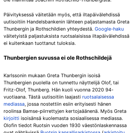
Päivityksessä väitetään myös, että iltapäivälehdissä
uutisoitiin Handelsbankenin lähteen paljastamasta Greta
Thunbergin ja Rothschildien yhteydestä.
Google-haku
väitetyistä paljastuksista ruotsalaisissa iltapäivälehdissä
ei kuitenkaan tuottanut tuloksia.
Thunbergien suvussa ei ole Rothschildejä
Karlssonin mukaan Greta Thunbergin isoisä
Thunbergien puolella on tunnettu näyttelijä Olof, tai
Fritz-Olof, Thunberg. Hän kuoli vuonna 2020 94-
vuotiaana. Tästä uutisoitiin laajasti
ruotsalaisessa
mediassa
, jossa nostettiin esiin erityisesti hänen
roolinsa Bamse-piirrettyjen kertojaäänenä. Myös Greta
kirjoitti
isoisänsä kuolemasta sosiaalisessa mediassa.
Olofin tiedot Ruotsin vuoden 1930 väestönlaskennassa
ovat nähtävissä
Ruotsin kansallisarkistossa
(
arkistoitu