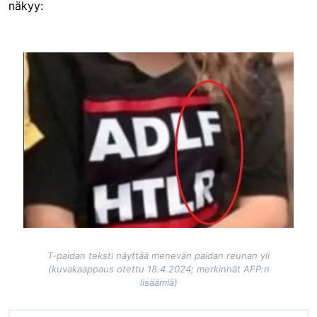
näkyy:
Image
T-paidan teksti näyttää menevän paidan reunan yli
(kuvakaappaus otettu 18.4.2024; merkinnät AFP:n
lisäämiä)