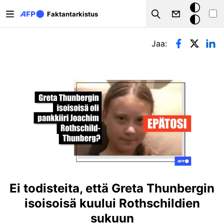
Hyppää pääsisältöön
Tumma
Faktantarkistus
Search
tila
Ensisijaiset välilehdet
Jaa:
Ei todisteita, että Greta Thunbergin
isoisoisä kuului Rothschildien
sukuun