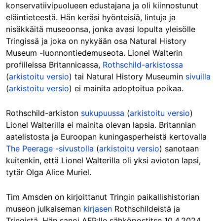
konservatiivipuolueen edustajana ja oli kiinnostunut
eläintieteestä. Hän keräsi hyönteisiä, lintuja ja
nisäkkäitä museoonsa, jonka avasi lopulta yleisölle
Tringissä ja joka on nykyään osa Natural History
Museum -luonnontiedemuseota. Lionel Walterin
profiileissa Britannicassa,
Rothschild-arkistossa
(
arkistoitu versio
) tai Natural History Museumin
sivuilla
(
arkistoitu versio
) ei mainita adoptoitua poikaa.
Rothschild-arkiston
sukupuussa
(
arkistoitu versio
)
Lionel Walterilla ei mainita olevan lapsia. Britannian
aatelistosta ja Euroopan kuningasperheistä kertovalla
The Peerage -sivustolla
(
arkistoitu versio
) sanotaan
kuitenkin, että Lionel Walterilla oli yksi avioton lapsi,
tytär Olga Alice Muriel.
Tim Amsden on kirjoittanut Tringin paikallishistorian
museon julkaiseman
kirjasen
Rothschildeistä ja
Tringistä. Hän sanoi AFP:lle sähköpostitse 10.4.2024,