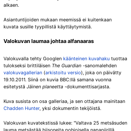
alkaen.
Asiantuntijoiden mukaan meemissä ei kuitenkaan
kuvata susille tyypillistä käyttäytymistä.
Valokuvan laumaa johtaa alfanaaras
Valokuvalla tehty Googlen
käänteinen kuvahaku
tuottaa
tulokseksi brittiläisen
The Guardian
-sanomalehden
valokuvagallerian
(
arkistoitu versio
), joka on päivätty
19.10.2011. Siinä on kuvia BBC:llä samana vuonna
esitetystä
Jäinen planeetta
-dokumenttisarjasta.
Kuva susista on osa galleriaa, ja sen ottajana mainitaan
Chadden Hunter
, yksi dokumentin tekijöistä.
Valokuvan kuvatekstissä lukee: "Valtava 25 metsäsuden
lauma metsästää biisoneita pohjoisella napapiirillä