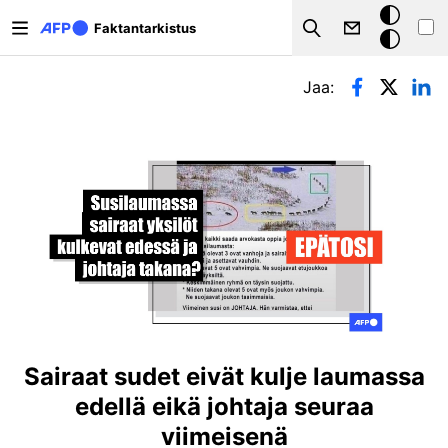
Hyppää pääsisältöön
Tumma
Faktantarkistus
Search
tila
Ensisijaiset välilehdet
Jaa:
Sairaat sudet eivät kulje laumassa
edellä eikä johtaja seuraa
viimeisenä