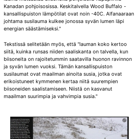
Kanadan pohjoisosissa. Keskitalvella Wood Buffalo -
kansallispuiston lämpötilat ovat noin -40C. Alfanaaraan
johtama susilauma kulkee jonossa syvän lumen läpi
energian säästämiseksi."
Tekstissä selitetään myös, että "lauman koko kertoo
siitä, kuinka runsas niiden saaliskanta on talvella, kun
biisoneita on rajoitetummin saatavilla huonon ravinnon
ja syvän lumen vuoksi. Tämän kansallispuiston
susilaumat ovat maailman ainoita susia, jotka ovat
erikoistuneet kymmenen kertaa niitä suurempien
biisoneiden saalistamiseen. Niistä on kasvanut
maailman suurimpia ja vahvimpia susia."
Image