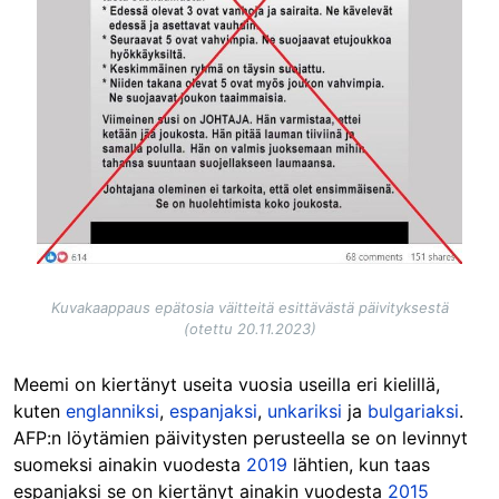
Kuvakaappaus epätosia väitteitä esittävästä päivityksestä
(otettu 20.11.2023)
Meemi on kiertänyt useita vuosia useilla eri kielillä,
kuten
englanniksi
,
espanjaksi
,
unkariksi
ja
bulgariaksi
.
AFP:n löytämien päivitysten perusteella se on levinnyt
suomeksi ainakin vuodesta
2019
lähtien, kun taas
espanjaksi se on kiertänyt ainakin vuodesta
2015