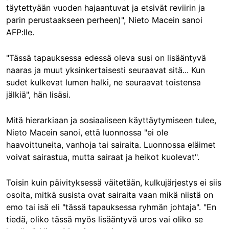
täytettyään vuoden hajaantuvat ja etsivät reviirin ja
parin perustaakseen perheen)", Nieto Macein sanoi
AFP:lle.
"Tässä tapauksessa edessä oleva susi on lisääntyvä
naaras ja muut yksinkertaisesti seuraavat sitä... Kun
sudet kulkevat lumen halki, ne seuraavat toistensa
jälkiä", hän lisäsi.
Mitä hierarkiaan ja sosiaaliseen käyttäytymiseen tulee,
Nieto Macein sanoi, että luonnossa "ei ole
haavoittuneita, vanhoja tai sairaita. Luonnossa eläimet
voivat sairastua, mutta sairaat ja heikot kuolevat".
Toisin kuin päivityksessä väitetään, kulkujärjestys ei siis
osoita, mitkä susista ovat sairaita vaan mikä niistä on
emo tai isä eli "tässä tapauksessa ryhmän johtaja". "En
tiedä, oliko tässä myös lisääntyvä uros vai oliko se