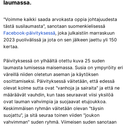
laumassa.
"Voimme kaikki saada arvokasta oppia johtajuudesta
tästä susilaumasta", sanotaan suomenkielisessä
Facebook-päivityksessä
, joka julkaistiin marraskuun
2023 puolivälissä ja jota on sen jälkeen jaettu yli 150
kertaa.
Päivityksessä on ylhäältä otettu kuva 25 suden
laumasta lumisessa maisemassa. Susia on ympyröity eri
väreillä niiden oletetun aseman ja käytöksen
osoittamiseksi. Päivityksessä väitetään, että edessä
olevat kolme sutta ovat "vanhoja ja sairaita" ja että ne
määräävät vauhdin, kun taas seuraavat viisi yksilöä
ovat lauman vahvimpia ja suojaavat etujoukkoa.
Keskimmäisen ryhmän väitetään olevan "täysin
suojattu", ja sitä seuraa toinen viiden "joukon
vahvimman" suden ryhmä. Viimeisen suden sanotaan