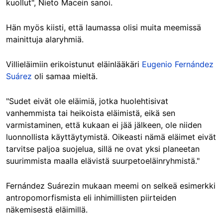
kuollut", Nieto Macein sanoi.
Hän myös kiisti, että laumassa olisi muita meemissä
mainittuja alaryhmiä.
Villieläimiin erikoistunut eläinlääkäri
Eugenio Fernández
Suárez
oli samaa mieltä.
"Sudet eivät ole eläimiä, jotka huolehtisivat
vanhemmista tai heikoista eläimistä, eikä sen
varmistaminen, että kukaan ei jää jälkeen, ole niiden
luonnollista käyttäytymistä. Oikeasti nämä eläimet eivät
tarvitse paljoa suojelua, sillä ne ovat yksi planeetan
suurimmista maalla elävistä suurpetoeläinryhmistä."
Fernández Suárezin mukaan meemi on selkeä esimerkki
antropomorfismista eli inhimillisten piirteiden
näkemisestä eläimillä.