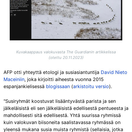
Kuvakaappaus valokuvasta The Guardianin artikkelissa
(otettu 20.11.2023)
AFP otti yhteyttä etologi ja susiasiantuntija
David Nieto
Maceiniin
, joka kirjoitti aiheesta vuonna 2015
espanjankielisessä
blogissaan
(
arkistoitu versio
).
"Susiryhmät koostuvat lisääntyvästä parista ja sen
jälkeläisistä eli sen jälkeläisistä edellisestä pentueesta ja
mahdollisesti sitä edellisestä. Yhtä suurissa ryhmissä
kuin valokuvan biisoneita saalistavassa ryhmässä on
yleensä mukana susia muista ryhmistä (sellaisia, jotka