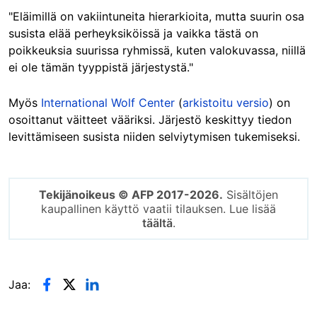
"Eläimillä on vakiintuneita hierarkioita, mutta suurin osa
susista elää perheyksiköissä ja vaikka tästä on
poikkeuksia suurissa ryhmissä, kuten valokuvassa, niillä
ei ole tämän tyyppistä järjestystä."
Myös
International Wolf Center
(
arkistoitu versio
) on
osoittanut väitteet vääriksi. Järjestö keskittyy tiedon
levittämiseen susista niiden selviytymisen tukemiseksi.
Tekijänoikeus © AFP 2017-2026.
Sisältöjen
kaupallinen käyttö vaatii tilauksen. Lue lisää
täältä
.
Jaa: