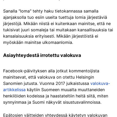
Sanalla "loma" tehty haku tietokannassa samalla
ajanjaksolla tuo esiin useita tuettuja lomia järjestäviä
järjestöjä. Mikään niistä ei kuitenkaan mainitse, että ne
tukisivat juuri somaleja tai muitakaan kansallisuuksia tai
kansalaisuuksia erityisesti. Mikään järjestöistä ei
myöskään mainitse ulkomaanlomia.
Asiayhteydestä irrotettu valokuva
Facebook-päivityksen alla jotkut kommentoijista
mainitsevat, että valokuva on otettu Helsingin
Sanomien jutusta. Vuonna 2017 julkaistussa
valokuva-
artikkelissa
käytiin Suomeen muualta muuttaneiden
henkilöiden kodeissa ja haastateltiin heitä siitä, miten
synnyinmaa ja Suomi näkyvät sisustusvalinnoissa.
Epätosien väitteiden yhteydessä käytetyn valokuvan