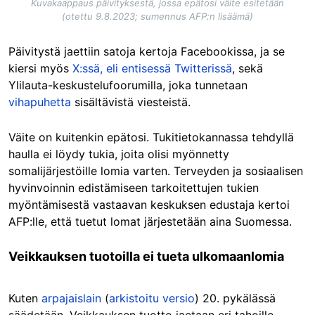
Kuvakaappaus päivityksestä, jossa epätosi väite esitetään
(otettu 9.8.2023; sumennus AFP:n lisäämä)
Päivitystä jaettiin satoja kertoja Facebookissa, ja se
kiersi myös
X:ssä, eli entisessä Twitterissä
, sekä
Ylilauta-keskustelufoorumilla, joka tunnetaan
vihapuhetta
sisältävistä viesteistä.
Väite on kuitenkin epätosi. Tukitietokannassa tehdyllä
haulla ei löydy tukia, joita olisi myönnetty
somalijärjestöille lomia varten. Terveyden ja sosiaalisen
hyvinvoinnin edistämiseen tarkoitettujen tukien
myöntämisestä vastaavan keskuksen edustaja kertoi
AFP:lle, että tuetut lomat järjestetään aina Suomessa.
Veikkauksen tuotoilla ei tueta ulkomaanlomia
Kuten
arpajaislain
(
arkistoitu versio
) 20. pykälässä
säädetään, Veikkauksen tuotto jaetaan eri tahoille.