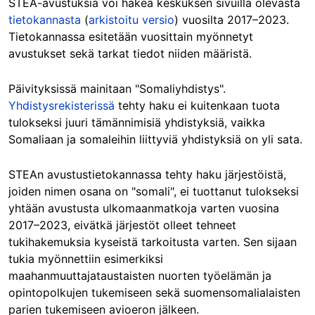
STEA-avustuksia voi hakea keskuksen sivuilla olevasta
tietokannasta
(
arkistoitu versio
) vuosilta 2017–2023.
Tietokannassa esitetään vuosittain myönnetyt
avustukset sekä tarkat tiedot niiden määristä.
Päivityksissä mainitaan "Somaliyhdistys".
Yhdistysrekisterissä
tehty haku ei kuitenkaan tuota
tulokseksi juuri tämännimisiä yhdistyksiä, vaikka
Somaliaan ja somaleihin liittyviä yhdistyksiä on yli sata.
STEAn avustustietokannassa tehty haku järjestöistä,
joiden nimen osana on "somali", ei tuottanut tulokseksi
yhtään avustusta ulkomaanmatkoja varten vuosina
2017–2023, eivätkä järjestöt olleet tehneet
tukihakemuksia kyseistä tarkoitusta varten. Sen sijaan
tukia myönnettiin esimerkiksi
maahanmuuttajataustaisten nuorten työelämän ja
opintopolkujen tukemiseen sekä suomensomalialaisten
parien tukemiseen avioeron jälkeen.