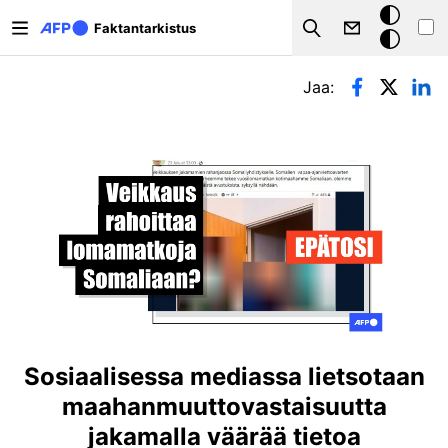
Hyppää pääsisältöön
Tumma
Faktantarkistus
Search
tila
Ensisijaiset välilehdet
Jaa:
Sosiaalisessa mediassa lietsotaan
maahanmuuttovastaisuutta
jakamalla väärää tietoa