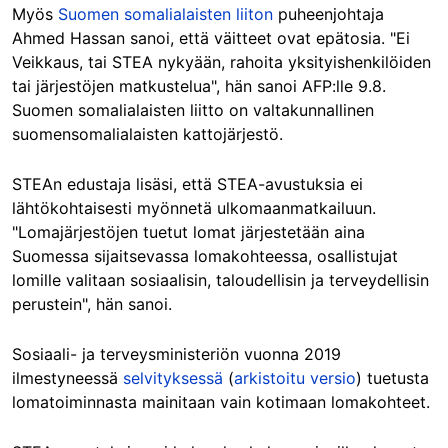
Myös
Suomen somalialaisten liiton
puheenjohtaja
Ahmed Hassan sanoi, että väitteet ovat epätosia. "
Ei
Veikkaus, tai STEA nykyään, rahoita yksityishenkilöiden
tai järjestöjen matkustelua", hän sanoi AFP:lle 9.8.
Suomen somalialaisten liitto on valtakunnallinen
suomensomalialaisten kattojärjestö.
STEAn edustaja lisäsi, että STEA-avustuksia ei
lähtökohtaisesti myönnetä ulkomaanmatkailuun.
"Lomajärjestöjen tuetut lomat järjestetään aina
Suomessa sijaitsevassa lomakohteessa, osallistujat
lomille valitaan sosiaalisin, taloudellisin ja terveydellisin
perustein", hän sanoi.
Sosiaali- ja terveysministeriön vuonna 2019
ilmestyneessä
selvityksessä
(
arkistoitu versio
) tuetusta
lomatoiminnasta mainitaan vain kotimaan lomakohteet.