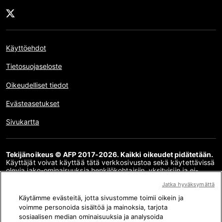
Käyttöehdot
Tietosuojaseloste
Oikeudelliset tiedot
Evästeasetukset
Sivukartta
Tekijänoikeus © AFP 2017-2026. Kaikki oikeudet pidätetään.
Käyttäjät voivat käyttää tätä verkkosivustoa sekä käytettävissä
olevia jako-ominaisuuksia henkilökohtaisiin, yksityisiin ja ei-
kaupallisiin tarkoituksiin. Kaikki muu käyttö, erityisesti tämän
Jatka hyväksymättä
verkkosivuston sisällön jäljentäminen, välittäminen yleisölle tai
jakelu kokonaan tai osittain, mihin tahansa muuhun
Käytämme evästeitä, jotta sivustomme toimii oikein ja
tarkoitukseen ja/tai millä tahansa muulla tavalla ilman AFP:n
voimme personoida sisältöä ja mainoksia, tarjota
kanssa allekirjoitettua erityistä lisenssisopimusta on
sosiaalisen median ominaisuuksia ja analysoida
ehdottomasti kielletty. Faktantarkistusten sisältämää tai niihin