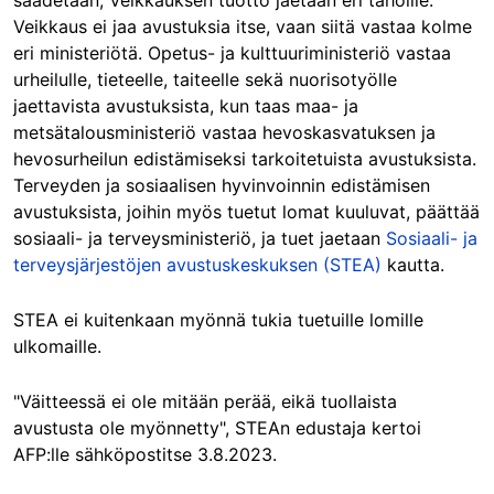
Veikkaus ei jaa avustuksia itse, vaan siitä vastaa kolme
eri ministeriötä. Opetus- ja kulttuuriministeriö vastaa
urheilulle, tieteelle, taiteelle sekä nuorisotyölle
jaettavista avustuksista, kun taas maa- ja
metsätalousministeriö vastaa hevoskasvatuksen ja
hevosurheilun edistämiseksi tarkoitetuista avustuksista.
Terveyden ja sosiaalisen hyvinvoinnin edistämisen
avustuksista, joihin myös tuetut lomat kuuluvat, päättää
sosiaali- ja terveysministeriö, ja tuet jaetaan
Sosiaali- ja
terveysjärjestöjen avustuskeskuksen (STEA)
kautta.
STEA ei kuitenkaan myönnä tukia tuetuille lomille
ulkomaille.
"Väitteessä ei ole mitään perää, eikä tuollaista
avustusta ole myönnetty", STEAn edustaja kertoi
AFP:lle sähköpostitse 3.8.2023.