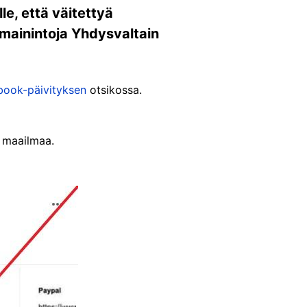
e, että väitettyä
 mainintoja Yhdysvaltain
book-päivityksen
otsikossa.
i maailmaa.