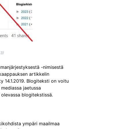
23)
manjärjestyksestä -nimisestä
akaappauksen artikkelin
ty 14.1.2019. Blogiteksti on voitu
a mediassa jaetussa
 olevassa blogitekstissä.
tukikohdista ympäri maailmaa