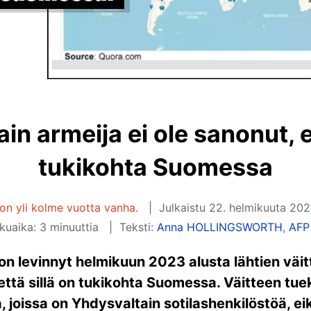
in armeija ei ole sanonut, et
tukikohta Suomessa
 on yli kolme vuotta vanha.
Julkaistu
22. helmikuuta 202
kuaika: 3 minuuttia
Teksti:
Anna HOLLINGSWORTH
,
AFP
n levinnyt helmikuun 2023 alusta lähtien väitt
, että sillä on tukikohta Suomessa. Väitteen tu
, joissa on Yhdysvaltain sotilashenkilöstöä, ei