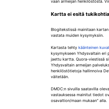
vaan armeijan henkilöstöstä.
Vi
Kartta ei esitä tukikohti
Blogitekstissä mainitaan kartan
vastata muiden kysymyksiin.
Kartasta tehty
käänteinen kuva
kysymykseen Yhdysvaltain eri pu
jaettu kartta. Quora-viestissä s
Yhdysvaltain armeijan palveluks
henkilöstötietoja hallinnoiva D
väitetään.
DMDC:n sivuilla saatavilla oleva
vastauksessa mainitut tiedot o
osavaltion/maan mukaan" alla.