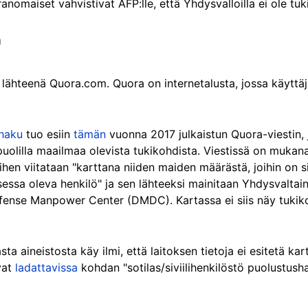
ranomaiset
vahvistivat AFP:lle, että Yhdysvalloilla ei ole t
a
 lähteenä Quora.com. Quora on internetalusta, jossa käyttäj
haku
tuo esiin
tämän
vuonna 2017 julkaistun Quora-viestin, 
olilla maailmaa olevista tukikohdista. Viestissä on mukana 
iihen viitataan "karttana niiden maiden määrästä, joihin on s
essa oleva henkilö" ja sen lähteeksi mainitaan Yhdysvaltai
efense Manpower Center (DMDC). Kartassa ei siis näy tukikoh
sta aineistosta käy ilmi, että laitoksen tietoja ei esitetä 
vat
ladattavissa
kohdan "sotilas/siviilihenkilöstö puolustush