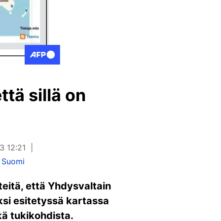
tä sillä on
3 12:21
 Suomi
eitä, että Yhdysvaltain
eksi esitetyssä kartassa
kä tukikohdista.