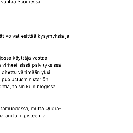
ukikohtaa Suomessa.
ät voivat esittää kysymyksiä ja
jossa käyttäjä vastaa
virheellisissä päivityksissä
ijoitettu vähintään yksi
n puolustusministeriön
tia, toisin kuin blogissa
karttamuodossa, mutta Quora-
aaran/toimipisteen ja