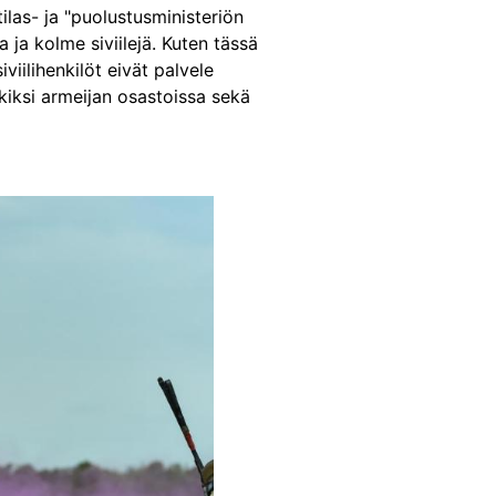
as- ja "puolustusministeriön
 ja kolme siviilejä. Kuten tässä
viilihenkilöt eivät palvele
rkiksi armeijan osastoissa sekä