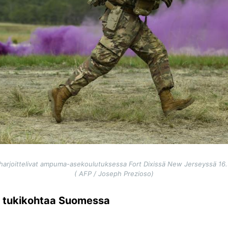
harjoittelivat ampuma-asekoulutuksessa Fort Dixissä New Jerseyssä 16.
( AFP / Joseph Prezioso)
n tukikohtaa Suomessa