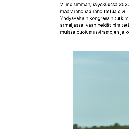
Viimeisimmän, syyskuussa 2022 
määrärahoista rahoitettua siviil
Yhdysvaltain kongressin tutki
armeijassa, vaan heidät nimitetä
muissa puolustusvirastojen ja k
Image