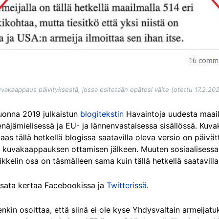
vakaappaus päivityksestä, jossa esitetään epätosi väite (otettu 17.2.20
vuonna 2019 julkaistun
blogitekstin
Havaintoja uudesta maail
enäjämielisessä ja EU- ja lännenvastaisessa sisällössä. Kuv
aas tällä hetkellä blogissa saatavilla oleva versio on päivät
en kuvakaappauksen ottamisen jälkeen. Muuten sosiaalisess
elin osa on täsmälleen sama kuin tällä hetkellä saatavilla
li sata kertaa Facebookissa ja
Twitterissä
.
enkin osoittaa, että siinä ei ole kyse Yhdysvaltain armeija