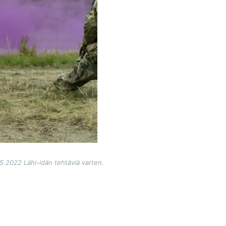
5.2022 Lähi-idän tehtäviä varten.