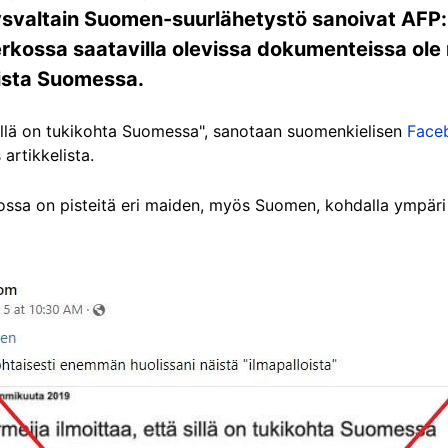
svaltain Suomen-suurlähetystö sanoivat AFP:ll
verkossa saatavilla olevissa dokumenteissa ole
sista Suomessa.
sillä on tukikohta Suomessa", sanotaan suomenkielisen
Face
artikkelista.
 jossa on pisteitä eri maiden, myös Suomen, kohdalla ympär