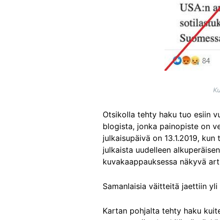
Ku
Otsikolla tehty haku tuo esiin 
blogista, jonka painopiste on v
julkaisupäivä on 13.1.2019, kun t
julkaista uudelleen alkuperäis
kuvakaappauksessa näkyvä artikk
Samanlaisia väitteitä jaettiin y
Kartan pohjalta tehty haku kuit