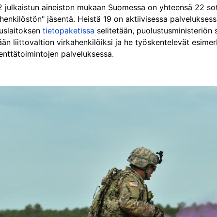
julkaistun aineiston mukaan Suomessa on yhteensä 22 sotil
ihenkilöstön" jäsentä. Heistä 19 on aktiivisessa palveluksessa
muslaitoksen
tietopaketissa
selitetään, puolustusministeriön si
än liittovaltion virkahenkilöiksi ja he työskentelevät esime
enttätoimintojen palveluksessa.