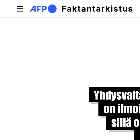
Hyppää pääsisältöön
Faktantarkistus
Ensisijaiset välilehdet