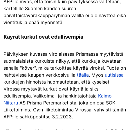
AFP:lle myös, että toisin kuin päivityksessä väitetään,
kartellille Suomen kahden suuren
päivittäistavarakaupparyhmän välillä ei ole näyttöä eikä
vientitukija enää myönnetä.
Käyrät kurkut ovat edullisempia
Päivityksen kuvassa virolaisessa Prismassa myytävistä
suomalaisista kurkuista näkyy, että kurkkuja kuvataan
sanalla "kõver", mikä tarkoittaa käyrää viroksi. Tuote on
nähtävissä kaupan verkkosivuilla
täällä
. Myös
uutisissa
kurkkujen hinnoista huomautetaan, että kyseiset
Virossa myytävät kurkut ovat käyriä ja siksi
edullisempia. Valikoima- ja hankintajohtaja
Kaimo
Niitaru
AS Prisma Peremarketista, joka on osa SOK
Liiketoiminta Oy:n liiketoimintaa Virossa, vahvisti tämän
AFP:lle sähköpostitse 3.2.2023.