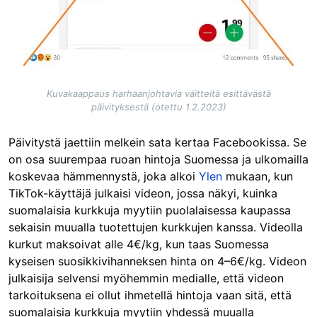
Kuvakaappaus harhaanjohtavia väitteitä esittävästä
päivityksestä (otettu 1.2.2023)
Päivitystä jaettiin melkein sata kertaa Facebookissa. Se
on osa suurempaa ruoan hintoja Suomessa ja ulkomailla
koskevaa hämmennystä, joka alkoi
Ylen
mukaan, kun
TikTok-käyttäjä julkaisi videon, jossa näkyi, kuinka
suomalaisia kurkkuja myytiin puolalaisessa kaupassa
sekaisin muualla tuotettujen kurkkujen kanssa. Videolla
kurkut maksoivat alle 4€/kg, kun taas Suomessa
kyseisen suosikkivihanneksen hinta on 4–6€/kg. Videon
julkaisija selvensi myöhemmin medialle, että videon
tarkoituksena ei ollut ihmetellä hintoja vaan sitä, että
suomalaisia kurkkuja myytiin yhdessä muualla