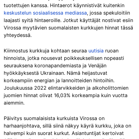
tuotettujen kanssa. Hintaerot käynnistivät kuitenkin
keskustelun sosiaalisessa mediassa
, jossa spekuloitiin
laajasti syitä hintaeroille. Jotkut käyttäjät nostivat esiin
Virossa myytävien suomalaisten kurkkujen hinnat tässä
yhteydessä.
Kiinnostus kurkkuja kohtaan seuraa
uutisia
ruoan
hinnoista, jotka nousevat poikkeuksellisen nopeasti
seurauksena koronapandemiasta ja Venäjän
hyökkäyksestä Ukrainaan. Nämä heijastuvat
korkeampiin energian ja lannoitteiden hintoihin.
Joulukuussa 2022 elintarvikkeiden ja alkoholittomien
juomien hinnat olivat 16,03% korkeampia kuin vuotta
aiemmin.
Päivitys suomalaisista kurkuista Virossa on
harhaanjohtava, sillä siinä näkyy käyrä kurkku, joka on
halvempi kuin suorat kurkut. Asiantuntijat kertoivat