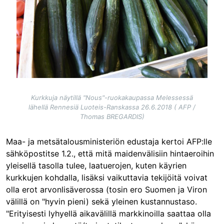
Kurkkuja näytillä "Nous"-ruokakaupassa Melessessä
lähellä Rennesiä Luoteis-Ranskassa 26.6.2018 ( AFP /
Thomas BREGARDIS)
Maa- ja metsätalousministeriön edustaja kertoi AFP:lle
sähköpostitse 1.2., että mitä maidenvälisiin hintaeroihin
yleisellä tasolla tulee, laatuerojen, kuten käyrien
kurkkujen kohdalla, lisäksi vaikuttavia tekijöitä voivat
olla erot arvonlisäverossa (tosin ero Suomen ja Viron
välillä on "hyvin pieni) sekä yleinen kustannustaso.
"Erityisesti lyhyellä aikavälillä markkinoilla saattaa olla