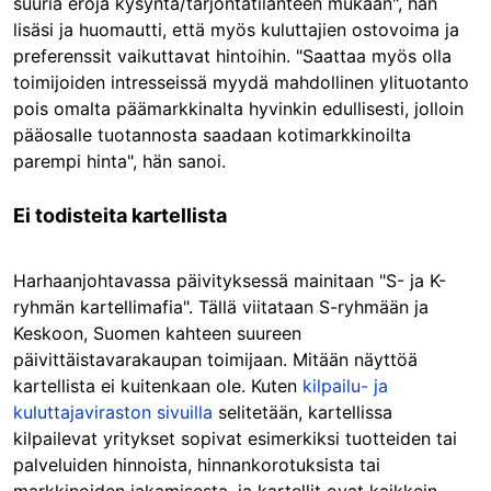
suuria eroja kysyntä/tarjontatilanteen mukaan", hän
lisäsi ja huomautti, että myös kuluttajien ostovoima ja
preferenssit vaikuttavat hintoihin. "Saattaa myös olla
toimijoiden intresseissä myydä mahdollinen ylituotanto
pois omalta päämarkkinalta hyvinkin edullisesti, jolloin
pääosalle tuotannosta saadaan kotimarkkinoilta
parempi hinta", hän sanoi.
Ei todisteita kartellista
Harhaanjohtavassa päivityksessä mainitaan "S- ja K-
ryhmän kartellimafia". Tällä viitataan S-ryhmään ja
Keskoon, Suomen kahteen suureen
päivittäistavarakaupan toimijaan. Mitään näyttöä
kartellista ei kuitenkaan ole. Kuten
kilpailu- ja
kuluttajaviraston sivuilla
selitetään, kartellissa
kilpailevat yritykset sopivat esimerkiksi tuotteiden tai
palveluiden hinnoista, hinnankorotuksista tai