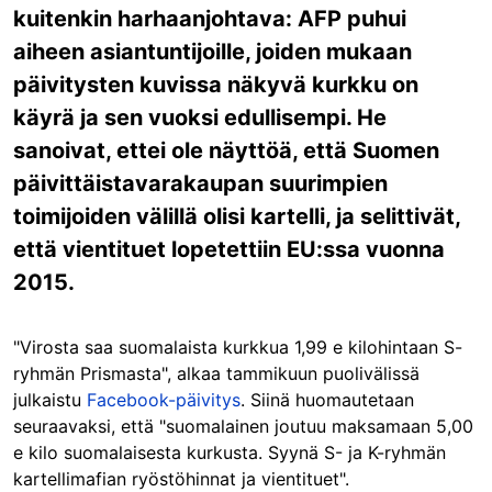
kuitenkin harhaanjohtava: AFP puhui
aiheen asiantuntijoille, joiden mukaan
päivitysten kuvissa näkyvä kurkku on
käyrä ja sen vuoksi edullisempi. He
sanoivat, ettei ole näyttöä, että Suomen
päivittäistavarakaupan suurimpien
toimijoiden välillä olisi kartelli, ja selittivät,
että vientituet lopetettiin EU:ssa vuonna
2015.
"Virosta saa suomalaista kurkkua 1,99 e kilohintaan S-
ryhmän Prismasta", alkaa tammikuun puolivälissä
julkaistu
Facebook-päivitys
. Siinä huomautetaan
seuraavaksi, että "suomalainen joutuu maksamaan 5,00
e kilo suomalaisesta kurkusta. Syynä S- ja K-ryhmän
kartellimafian ryöstöhinnat ja vientituet".