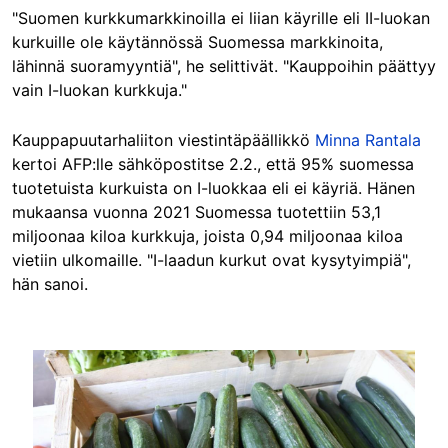
"Suomen kurkkumarkkinoilla ei liian käyrille eli II-luokan
kurkuille ole käytännössä Suomessa markkinoita,
lähinnä suoramyyntiä", he selittivät. "Kauppoihin päättyy
vain I-luokan kurkkuja."
Kauppapuutarhaliiton viestintäpäällikkö
Minna Rantala
kertoi AFP:lle sähköpostitse 2.2., että 95% suomessa
tuotetuista kurkuista on I-luokkaa eli ei käyriä. Hänen
mukaansa vuonna 2021 Suomessa tuotettiin 53,1
miljoonaa kiloa kurkkuja, joista 0,94 miljoonaa kiloa
vietiin ulkomaille. "I-laadun kurkut ovat kysytyimpiä",
hän sanoi.
Image