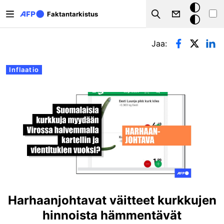
Hyppää pääsisältöön
Tumma
Faktantarkistus
Search
tila
Ensisijaiset välilehdet
Jaa:
Inflaatio
Harhaanjohtavat väitteet kurkkujen
hinnoista hämmentävät