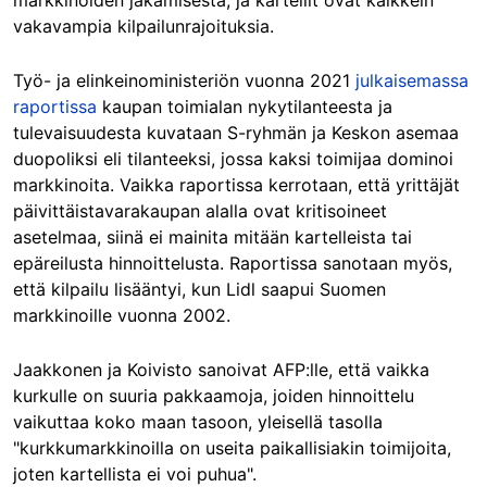
markkinoiden jakamisesta, ja kartellit ovat kaikkein
vakavampia kilpailunrajoituksia.
Työ- ja elinkeinoministeriön vuonna 2021
julkaisemassa
raportissa
kaupan toimialan nykytilanteesta ja
tulevaisuudesta kuvataan S-ryhmän ja Keskon asemaa
duopoliksi eli tilanteeksi, jossa kaksi toimijaa dominoi
markkinoita. Vaikka raportissa kerrotaan, että yrittäjät
päivittäistavarakaupan alalla ovat kritisoineet
asetelmaa, siinä ei mainita mitään kartelleista tai
epäreilusta hinnoittelusta. Raportissa sanotaan myös,
että kilpailu lisääntyi, kun Lidl saapui Suomen
markkinoille vuonna 2002.
Jaakkonen ja Koivisto sanoivat AFP:lle, että vaikka
kurkulle on suuria pakkaamoja, joiden hinnoittelu
vaikuttaa koko maan tasoon, yleisellä tasolla
"kurkkumarkkinoilla on useita paikallisiakin toimijoita,
joten kartellista ei voi puhua".