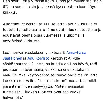
Hän selitti, että Virossa koko kurkkujen myynnistä "noin
6% on suomalaista ja yleensä kyseessä on juuri käyrä
kurkku".
Asiantuntijat kertoivat AFP:lle, että käyriä kurkkuja ei
tuoteta tarkoituksella, sillä ne ovat II-luokan tuotteita ja
edustavat pientä osaa Suomessa ja ulkomailla
myytävistä kurkuista.
Luonnonvarakeskuksen yliaktuaarit
Anna-Kaisa
Jaakkonen
ja
Anu Koivisto
kertoivat AFP:lle
sähköpostitse 1.2., että jos kurkku on liian käyrä, tätä
pidetään laatuvirheenä, vaikka se ei vaikutakaan
makuun. Yksi käyryydestä seuraava ongelma on, että
kurkkuja on "vaikea" tai "mahdoton" muovittaa, mikä
parantaisi niiden säilyvyyttä. "Kuten muissakin
tuotteissa II-luokan tuotteet ovat sen vuoksi
halvempia."