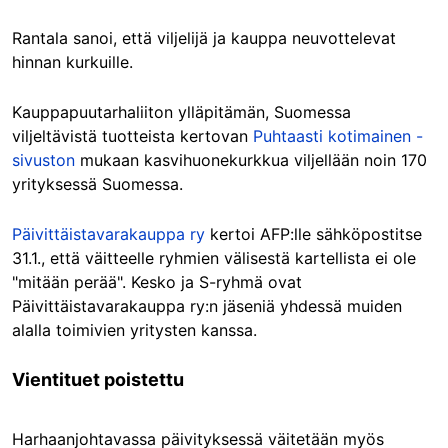
Rantala sanoi, että viljelijä ja kauppa neuvottelevat
hinnan kurkuille.
Kauppapuutarhaliiton ylläpitämän, Suomessa
viljeltävistä tuotteista kertovan
Puhtaasti kotimainen -
sivuston
mukaan kasvihuonekurkkua viljellään noin 170
yrityksessä Suomessa.
Päivittäistavarakauppa ry
kertoi AFP:lle sähköpostitse
31.1., että väitteelle ryhmien välisestä kartellista ei ole
"mitään perää". Kesko ja S-ryhmä ovat
Päivittäistavarakauppa ry:n jäseniä yhdessä muiden
alalla toimivien yritysten kanssa.
Vientituet poistettu
Harhaanjohtavassa päivityksessä väitetään myös