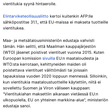
vientitukia syynä hintaerolle.
Elintarviketeollisuusliitto
kertoi kuitenkin AFP:lle
sähköpostitse 31.1., että EU-maissa ei makseta tuotteille
vientitukea.
Maa- ja metsätalousministeriön edustaja vahvisti
tämän. Hän selitti, että Maailman kauppajärjestön
(WTO) jäsenet poistivat vientituet vuonna 2015. Kuten
Euroopan komission
sivuilla
EU:n maataloudesta ja
WTO:sta kerrotaan, kehittyneiden maiden oli
poistettava vientituet välittömästi tai joissain
tapauksissa vuoden 2020 loppuun mennessä. Silloinkin,
kun vientitukia maataloustuotteille käytettiin, niitä ei
sovellettu Suomen ja Viron väliseen kauppaan:
"Vientitukiahan maksettiin aikanaan vietäessä EU:n
ulkopuolella, EU on yhteinen markkina-alue", ministeriön
edustaja sanoi.