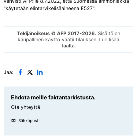
vahvisti AFP:lle 8.7.2022, että Suomessa ammoniakkia
"käytetään elintarvikelisäaineena E527".
Tekijänoikeus © AFP 2017-2026.
Sisältöjen
kaupallinen käyttö vaatii tilauksen. Lue lisää
täältä
.
Jaa:
Ehdota meille faktantarkistusta.
Ota yhteyttä
Sähköposti