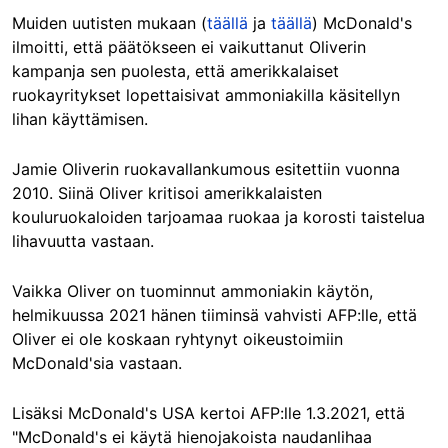
Muiden uutisten mukaan (
täällä
ja
täällä
) McDonald's
ilmoitti, että päätökseen ei vaikuttanut Oliverin
kampanja sen puolesta, että amerikkalaiset
ruokayritykset lopettaisivat ammoniakilla käsitellyn
lihan käyttämisen.
Jamie Oliverin ruokavallankumous esitettiin vuonna
2010. Siinä Oliver kritisoi amerikkalaisten
kouluruokaloiden tarjoamaa ruokaa ja korosti taistelua
lihavuutta vastaan.
Vaikka Oliver on tuominnut ammoniakin käytön,
helmikuussa 2021 hänen tiiminsä vahvisti AFP:lle, että
Oliver ei ole koskaan ryhtynyt oikeustoimiin
McDonald'sia vastaan.
Lisäksi McDonald's USA kertoi AFP:lle 1.3.2021, että
"McDonald's ei käytä hienojakoista naudanlihaa