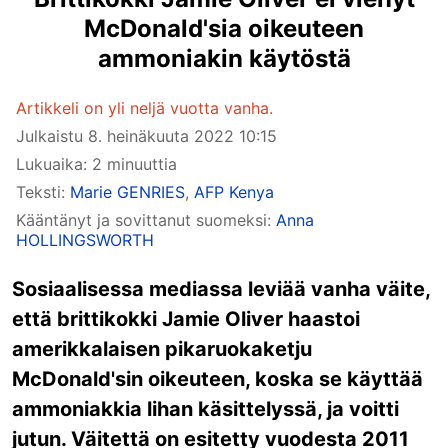
McDonald'sia oikeuteen
ammoniakin käytöstä
Artikkeli on yli neljä vuotta vanha.
Julkaistu
8. heinäkuuta 2022 10:15
Lukuaika: 2 minuuttia
Teksti:
Marie GENRIES
,
AFP Kenya
Kääntänyt ja sovittanut suomeksi:
Anna
HOLLINGSWORTH
Sosiaalisessa mediassa leviää vanha väite,
että brittikokki Jamie Oliver haastoi
amerikkalaisen pikaruokaketju
McDonald'sin oikeuteen, koska se käyttää
ammoniakkia lihan käsittelyssä, ja voitti
jutun. Väitettä on esitetty vuodesta 2011