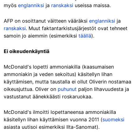
myös
englanniksi
ja
ranskaksi
useissa maissa.
AFP on osoittanut väitteen vääräksi
englanniksi
ja
ranskaksi
. Muut faktantarkistusjärjestöt ovat tehneet
samoin jo aiemmin (esimerkiksi
täällä
).
Ei oikeudenkäyntiä
McDonald's lopetti ammoniakilla (kaasumaisen
ammoniakin ja veden sekoitus) käsitellyn lihan
käyttämisen, mutta taustalla ei ollut Oliverin nostamaa
oikeusjuttua. Oliver on
puhunut
paljon lihavuudesta ja
vastustanut äänekkäästi roskaruokaa.
McDonald's ilmoitti lopettaneensa ammoniakilla
käsitellyn lihan käyttämisen vuonna 2011 (
suomeksi
asiasta uutisoi esimerkiksi Ilta-Sanomat).