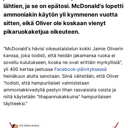
lähtien, ja se on epätosi. McDonald's lopetti
ammoniakin käytön yli kymmenen vuotta
sitten, eikä Oliver ole koskaan vienyt
pikaruokaketjua oikeuteen.
"McDonald's hävisi oikeustaistelun kokki Jamie Oliverin
kanssa, joka todisti, että heidän jakamansa ruoka ei
sovellu kulutukseen, koska ne ovat erittäin myrkyllisiä",
yli 400 kertaa jaetussa
Facebook-päivityksessä
heinäkuun alulta sanotaan. Siinä väitetään, että Oliver
"todisti, että hampurilaiset valmistetaan
ammoniakkivedyllä pestyn lihan rasvaisista osista ja
niitä käytetään "lihapannukakkuina" hampurilaisen
täytteeksi."
Image