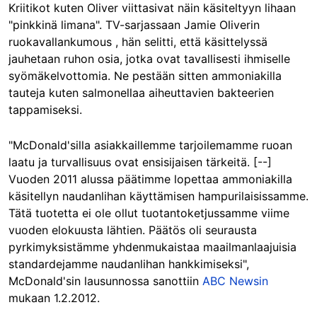
Kriitikot kuten Oliver viittasivat näin käsiteltyyn lihaan
"pinkkinä limana". TV-sarjassaan Jamie Oliverin
ruokavallankumous , hän selitti, että käsittelyssä
jauhetaan ruhon osia, jotka ovat tavallisesti ihmiselle
syömäkelvottomia. Ne pestään sitten ammoniakilla
tauteja kuten salmonellaa aiheuttavien bakteerien
tappamiseksi.
"McDonald'silla asiakkaillemme tarjoilemamme ruoan
laatu ja turvallisuus ovat ensisijaisen tärkeitä. [--]
Vuoden 2011 alussa päätimme lopettaa ammoniakilla
käsitellyn naudanlihan käyttämisen hampurilaisissamme.
Tätä tuotetta ei ole ollut tuotantoketjussamme viime
vuoden elokuusta lähtien. Päätös oli seurausta
pyrkimyksistämme yhdenmukaistaa maailmanlaajuisia
standardejamme naudanlihan hankkimiseksi",
McDonald'sin lausunnossa sanottiin
ABC Newsin
mukaan 1.2.2012.