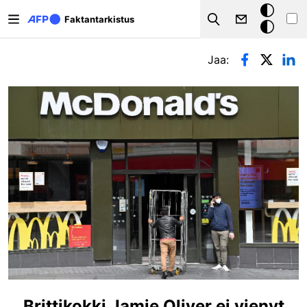
Hyppää pääsisältöön
Tumma
Faktantarkistus
Search
tila
Ensisijaiset välilehdet
Jaa:
Brittikokki Jamie Oliver ei vienyt