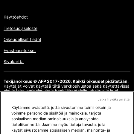
Käyttöehdot
Tietosuojaseloste
Oikeudelliset tiedot
Evästeasetukset
Sivukartta
Tekijänoikeus © AFP 2017-2026. Kaikki oikeudet pidätetään.
Käyttäjät voivat käyttää tätä verkkosivustoa sekä käytettävissä
olevia jako-ominaisuuksia henkilökohtaisiin, yksityisiin ja ei-
kaupallisiin tarkoituksiin. Kaikki muu käyttö, erityisesti tämän
Jatka hyväksymättä
verkkosivuston sisällön jäljentäminen, välittäminen yleisölle tai
jakelu kokonaan tai osittain, mihin tahansa muuhun
Käytämme evästeitä, jotta sivustomme toimii oikein ja
tarkoitukseen ja/tai millä tahansa muulla tavalla ilman AFP:n
voimme personoida sisältöä ja mainoksia, tarjota
kanssa allekirjoitettua erityistä lisenssisopimusta on
sosiaalisen median ominaisuuksia ja analysoida
ehdottomasti kielletty. Faktantarkistusten sisältämää tai niihin
linkkien kautta sisältyvää asiasisältöä esitetään siinä määrin kuin
tietoliikennettä. Jaamme myös tietoja tavasta, jolla
se on tarpeen kyseisiä sisältöjä koskevan faktantarkistuksen
käytät sivustoamme sosiaalisen median, mainonta- ja
ymmärtämiseksi. AFP ei ole saanut oikeuksia kyseisen