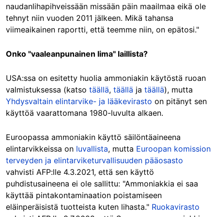
naudanlihapihveissään missään päin maailmaa eikä ole
tehnyt niin vuoden 2011 jälkeen. Mikä tahansa
viimeaikainen raportti, että teemme niin, on epätosi."
Onko "vaaleanpunainen lima" laillista?
USA:ssa on esitetty huolia ammoniakin käytöstä ruoan
valmistuksessa (katso
täällä
,
täällä
ja
täällä
), mutta
Yhdysvaltain elintarvike- ja lääkevirasto
on pitänyt sen
käyttöä vaarattomana 1980-luvulta alkaen.
Euroopassa ammoniakin käyttö säilöntäaineena
elintarvikkeissa on
luvallista
, mutta
Euroopan komission
terveyden ja elintarviketurvallisuuden pääosasto
vahvisti AFP:lle 4.3.2021, että sen käyttö
puhdistusaineena ei ole sallittu: "Ammoniakkia ei saa
käyttää pintakontaminaation poistamiseen
eläinperäisistä tuotteista kuten lihasta."
Ruokavirasto