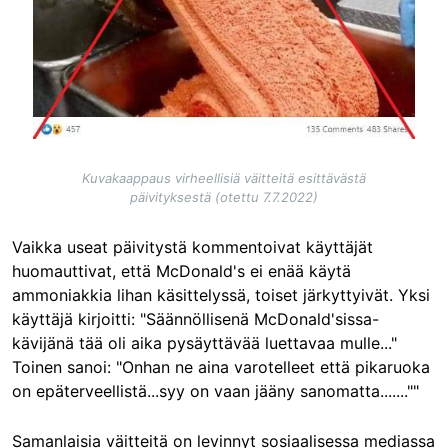
Kuvakaappaus virheellisiä väitteitä esittävästä
päivityksestä (otettu 7.7.2022)
Vaikka useat päivitystä kommentoivat käyttäjät
huomauttivat, että McDonald's ei enää käytä
ammoniakkia lihan käsittelyssä, toiset järkyttyivät. Yksi
käyttäjä kirjoitti: "Säännöllisenä McDonald'sissa-
kävijänä tää oli aika pysäyttävää luettavaa mulle..."
Toinen sanoi: "Onhan ne aina varotelleet että pikaruoka
on epäterveellistä...syy on vaan jääny sanomatta.......""
Samanlaisia väitteitä on levinnyt sosiaalisessa mediassa