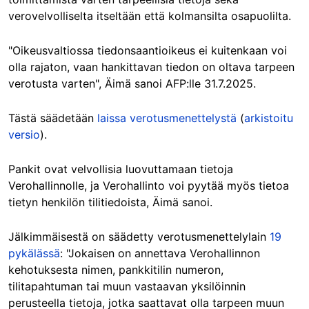
verovelvolliselta itseltään että kolmansilta osapuolilta.
"Oikeusvaltiossa tiedonsaantioikeus ei kuitenkaan voi
olla rajaton, vaan hankittavan tiedon on oltava tarpeen
verotusta varten", Äimä sanoi AFP:lle 31.7.2025.
Tästä säädetään
laissa verotusmenettelystä
(
arkistoitu
versio
).
Pankit ovat velvollisia luovuttamaan tietoja
Verohallinnolle, ja Verohallinto voi pyytää myös tietoa
tietyn henkilön tilitiedoista, Äimä sanoi.
Jälkimmäisestä on säädetty verotusmenettelylain
19
pykälässä
: "Jokaisen on annettava Verohallinnon
kehotuksesta nimen, pankkitilin numeron,
tilitapahtuman tai muun vastaavan yksilöinnin
perusteella tietoja, jotka saattavat olla tarpeen muun