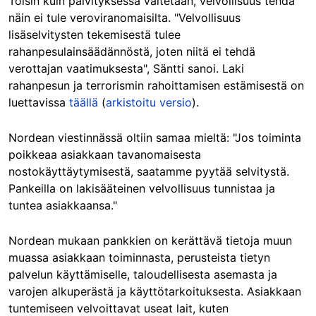
Toisin kuin päivityksessä väitetään, velvollisuus tehdä
näin ei tule veroviranomaisilta. "Velvollisuus
lisäselvitysten tekemisestä tulee
rahanpesulainsäädännöstä, joten niitä ei tehdä
verottajan vaatimuksesta", Säntti sanoi. Laki
rahanpesun ja terrorismin rahoittamisen estämisestä on
luettavissa
täällä
(
arkistoitu versio
).
Nordean viestinnässä oltiin samaa mieltä: "Jos toiminta
poikkeaa asiakkaan tavanomaisesta
nostokäyttäytymisestä, saatamme pyytää selvitystä.
Pankeilla on lakisääteinen velvollisuus tunnistaa ja
tuntea asiakkaansa."
Nordean mukaan pankkien on kerättävä tietoja muun
muassa asiakkaan toiminnasta, perusteista tietyn
palvelun käyttämiselle, taloudellisesta asemasta ja
varojen alkuperästä ja käyttötarkoituksesta. Asiakkaan
tuntemiseen velvoittavat useat lait, kuten