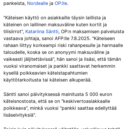
pankeista,
Nordealle
ja
OP:lle
.
"Käteisen käyttö on asiakkaille täysin laillista ja
käteinen on laillinen maksuväline kuten kortit ja
tilisiirrot",
Katariina Säntti
, OP:n maksamisen palveluista
vastaava johtaja, sanoi AFP:lle 7.8.2025. "Käteiseen
rahaan liittyy korkeampi riski rahanpesulle ja harmaalle
taloudelle, koska se on anonyymi maksuväline ja
vaikeasti jäljitettävissä", hän sanoi ja lisäsi, että tämän
vuoksi viranomaiset ja pankki saattavat herkemmin
kysellä poikkeavien käteistapahtumien
käyttötarkoitusta tai käteisen alkuperää.
Säntti sanoi päivityksessä mainitusta 5 000 euron
käteisnostosta, että se on "keskivertoasiakkaalle
poikkeava", minkä vuoksi "pankki saattaa edellyttää
lisäselvityksiä".