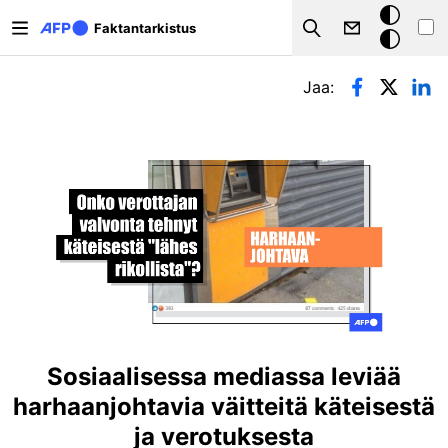
Hyppää pääsisältöön
Tumma
Faktantarkistus
Search
tila
Ensisijaiset välilehdet
Jaa:
Sosiaalisessa mediassa leviää
harhaanjohtavia väitteitä käteisestä
ja verotuksesta