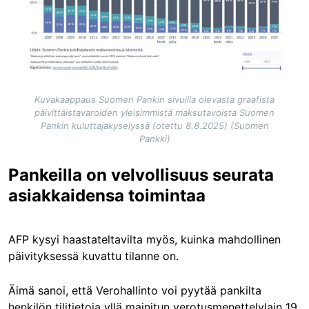
Kuvakaappaus Suomen Pankin sivuilla olevasta graafista
päivittäistavaroiden yleisimmistä maksutavoista Suomen
Pankin kuluttajakyselyssä (otettu 8.8.2025) (Suomen
Pankki)
Pankeilla on velvollisuus seurata
asiakkaidensa toimintaa
AFP kysyi haastateltavilta myös, kuinka mahdollinen
päivityksessä kuvattu tilanne on.
Äimä sanoi, että Verohallinto voi pyytää pankilta
henkilön tilitietoja yllä mainitun verotusmenettelylain 19