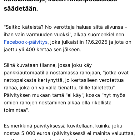
säädetään.
"Saitko käteistä? No verottaja haluaa siitä siivunsa –
ihan vain varmuuden vuoksi", alkaa suomenkielinen
Facebook-päivitys
, joka julkaistiin 17.6.2025 ja jota on
jaettu yli 400 kertaa sen jälkeen.
Siinä kuvataan tilanne, jossa joku käy
pankkiautomaatilla nostamassa rahojaan, "jotka ovat
nettopalkasta kertynyttä, jo kertaalleen verotettua
rahaa, joka on vaivalla tienattu, tilille talletettu".
Päivityksen mukaan tämä "ei käy", koska "nyt myös
omien rahojen nostaminen alkaa olla rikollista
toimintaa".
Esimerkkinä päivityksessä kuvitellaan, kuinka joku
nostaa 5 000 euroa (päivityksessä ei mainita valuuttaa,