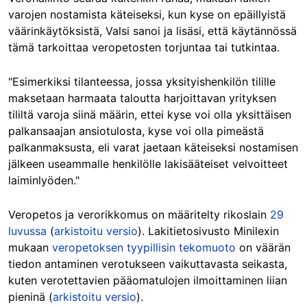
varojen nostamista käteiseksi, kun kyse on epäillyistä
väärinkäytöksistä, Valsi sanoi ja lisäsi, että käytännössä
tämä tarkoittaa veropetosten torjuntaa tai tutkintaa.
"Esimerkiksi tilanteessa, jossa yksityishenkilön tilille
maksetaan harmaata taloutta harjoittavan yrityksen
tililtä varoja siinä määrin, ettei kyse voi olla yksittäisen
palkansaajan ansiotulosta, kyse voi olla pimeästä
palkanmaksusta, eli varat jaetaan käteiseksi nostamisen
jälkeen useammalle henkilölle lakisääteiset velvoitteet
laiminlyöden."
Veropetos ja verorikkomus on määritelty rikoslain
29
luvussa
(
arkistoitu versio
). Lakitietosivusto Minilexin
mukaan
veropetoksen tyypillisin tekomuoto
on väärän
tiedon antaminen verotukseen vaikuttavasta seikasta,
kuten verotettavien pääomatulojen ilmoittaminen liian
pieninä (
arkistoitu versio
).