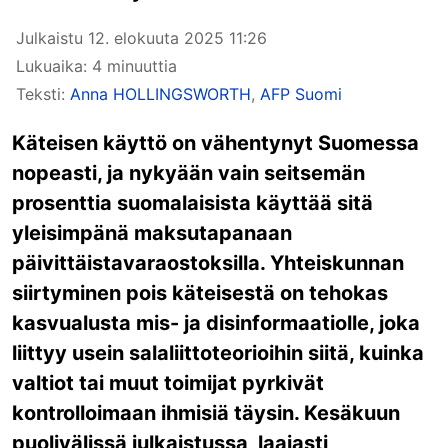
Julkaistu
12. elokuuta 2025 11:26
Lukuaika: 4 minuuttia
Teksti:
Anna HOLLINGSWORTH
,
AFP Suomi
Käteisen käyttö on vähentynyt Suomessa
nopeasti, ja nykyään vain seitsemän
prosenttia suomalaisista käyttää sitä
yleisimpänä maksutapanaan
päivittäistavaraostoksilla. Yhteiskunnan
siirtyminen pois käteisestä on tehokas
kasvualusta mis- ja disinformaatiolle, joka
liittyy usein salaliittoteorioihin siitä, kuinka
valtiot tai muut toimijat pyrkivät
kontrolloimaan ihmisiä täysin. Kesäkuun
puolivälissä julkaistussa, laajasti