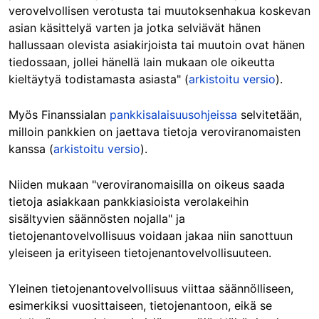
verovelvollisen verotusta tai muutoksenhakua koskevan
asian käsittelyä varten ja jotka selviävät hänen
hallussaan olevista asiakirjoista tai muutoin ovat hänen
tiedossaan, jollei hänellä lain mukaan ole oikeutta
kieltäytyä todistamasta asiasta" (
arkistoitu versio
).
Myös Finanssialan
pankkisalaisuusohjeissa
selvitetään,
milloin pankkien on jaettava tietoja veroviranomaisten
kanssa (
arkistoitu versio
).
Niiden mukaan "veroviranomaisilla on oikeus saada
tietoja asiakkaan pankkiasioista verolakeihin
sisältyvien säännösten nojalla" ja
tietojenantovelvollisuus voidaan jakaa niin sanottuun
yleiseen ja erityiseen tietojenantovelvollisuuteen.
Yleinen tietojenantovelvollisuus viittaa säännölliseen,
esimerkiksi vuosittaiseen, tietojenantoon, eikä se