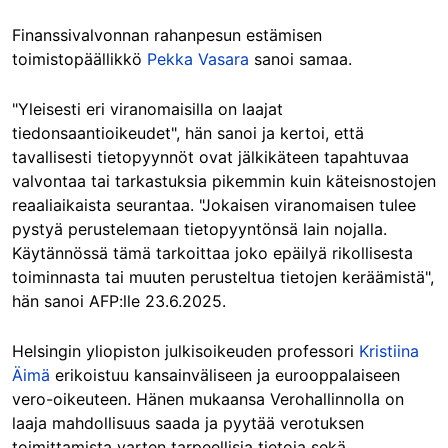
Finanssivalvonnan rahanpesun estämisen
toimistopäällikkö
Pekka Vasara
sanoi samaa.
"Yleisesti eri viranomaisilla on laajat
tiedonsaantioikeudet", hän sanoi ja kertoi, että
tavallisesti tietopyynnöt ovat jälkikäteen tapahtuvaa
valvontaa tai tarkastuksia pikemmin kuin käteisnostojen
reaaliaikaista seurantaa. "Jokaisen viranomaisen tulee
pystyä perustelemaan tietopyyntönsä lain nojalla.
Käytännössä tämä tarkoittaa joko epäilyä rikollisesta
toiminnasta tai muuten perusteltua tietojen keräämistä",
hän sanoi AFP:lle 23.6.2025.
Helsingin yliopiston julkisoikeuden professori
Kristiina
Äimä
erikoistuu kansainväliseen ja eurooppalaiseen
vero-oikeuteen. Hänen mukaansa Verohallinnolla on
laaja mahdollisuus saada ja pyytää verotuksen
toimittamista varten tarpeellisia tietoja sekä