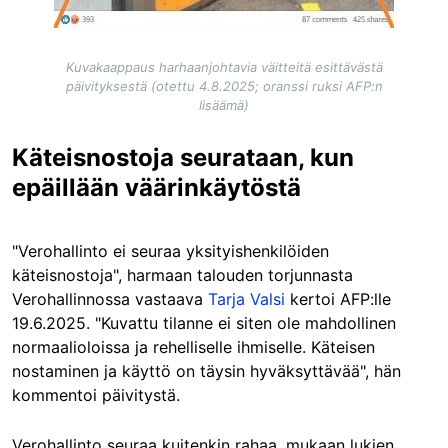
Kuvakaappaus harhaanjohtavia väitteitä esittävästä
päivityksestä (otettu 4.8.2025; oranssi ruksi AFP:n
lisäämä)
Käteisnostoja seurataan, kun
epäillään väärinkäytöstä
"Verohallinto ei seuraa yksityishenkilöiden
käteisnostoja", harmaan talouden torjunnasta
Verohallinnossa vastaava
Tarja Valsi
kertoi AFP:lle
19.6.2025. "Kuvattu tilanne ei siten ole mahdollinen
normaalioloissa ja rehelliselle ihmiselle. Käteisen
nostaminen ja käyttö on täysin hyväksyttävää", hän
kommentoi päivitystä.
Verohallinto seuraa kuitenkin rahaa, mukaan lukien