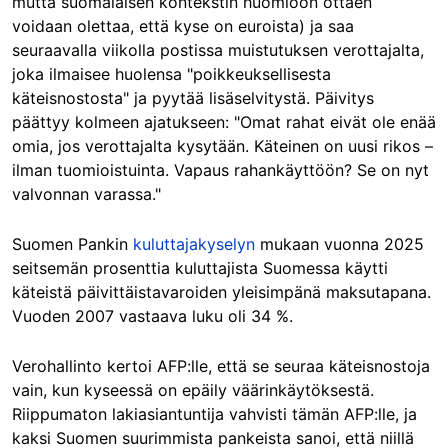
mutta suomalaisen kontekstin huomioon ottaen
voidaan olettaa, että kyse on euroista) ja saa
seuraavalla viikolla postissa muistutuksen verottajalta,
joka ilmaisee huolensa "poikkeuksellisesta
käteisnostosta" ja pyytää lisäselvitystä. Päivitys
päättyy kolmeen ajatukseen: "Omat rahat eivät ole enää
omia, jos verottajalta kysytään. Käteinen on uusi rikos –
ilman tuomioistuinta. Vapaus rahankäyttöön? Se on nyt
valvonnan varassa."
Suomen Pankin
kuluttajakyselyn
mukaan vuonna 2025
seitsemän prosenttia kuluttajista Suomessa käytti
käteistä päivittäistavaroiden yleisimpänä maksutapana.
Vuoden 2007 vastaava luku oli 34 %.
Verohallinto kertoi AFP:lle, että se seuraa käteisnostoja
vain, kun kyseessä on epäily väärinkäytöksestä.
Riippumaton lakiasiantuntija vahvisti tämän AFP:lle, ja
kaksi Suomen suurimmista pankeista sanoi, että niillä