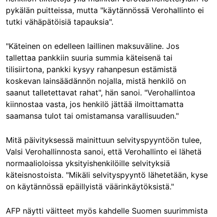
pykälän puitteissa, mutta "käytännössä Verohallinto ei
tutki vähäpätöisiä tapauksia".
"Käteinen on edelleen laillinen maksuväline. Jos
tallettaa pankkiin suuria summia käteisenä tai
tilisiirtona, pankki kysyy rahanpesun estämistä
koskevan lainsäädännön nojalla, mistä henkilö on
saanut talletettavat rahat", hän sanoi. "Verohallintoa
kiinnostaa vasta, jos henkilö jättää ilmoittamatta
saamansa tulot tai omistamansa varallisuuden."
Mitä päivityksessä mainittuun selvityspyyntöön tulee,
Valsi Verohallinnosta sanoi, että Verohallinto ei lähetä
normaalioloissa yksityishenkilöille selvityksiä
käteisnostoista. "Mikäli selvityspyyntö lähetetään, kyse
on käytännössä epäillyistä väärinkäytöksistä."
AFP näytti väitteet myös kahdelle Suomen suurimmista