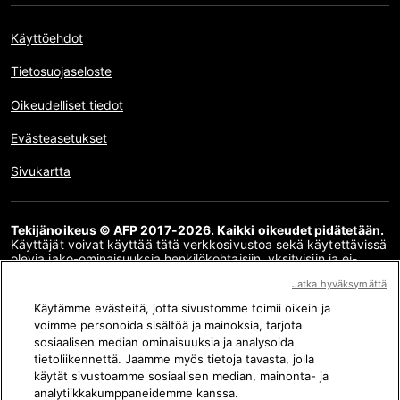
Käyttöehdot
Tietosuojaseloste
Oikeudelliset tiedot
Evästeasetukset
Sivukartta
Tekijänoikeus © AFP 2017-2026. Kaikki oikeudet pidätetään.
Käyttäjät voivat käyttää tätä verkkosivustoa sekä käytettävissä
olevia jako-ominaisuuksia henkilökohtaisiin, yksityisiin ja ei-
kaupallisiin tarkoituksiin. Kaikki muu käyttö, erityisesti tämän
Jatka hyväksymättä
verkkosivuston sisällön jäljentäminen, välittäminen yleisölle tai
jakelu kokonaan tai osittain, mihin tahansa muuhun
Käytämme evästeitä, jotta sivustomme toimii oikein ja
tarkoitukseen ja/tai millä tahansa muulla tavalla ilman AFP:n
voimme personoida sisältöä ja mainoksia, tarjota
kanssa allekirjoitettua erityistä lisenssisopimusta on
sosiaalisen median ominaisuuksia ja analysoida
ehdottomasti kielletty. Faktantarkistusten sisältämää tai niihin
linkkien kautta sisältyvää asiasisältöä esitetään siinä määrin kuin
tietoliikennettä. Jaamme myös tietoja tavasta, jolla
se on tarpeen kyseisiä sisältöjä koskevan faktantarkistuksen
käytät sivustoamme sosiaalisen median, mainonta- ja
ymmärtämiseksi. AFP ei ole saanut oikeuksia kyseisen
analytiikkakumppaneidemme kanssa.