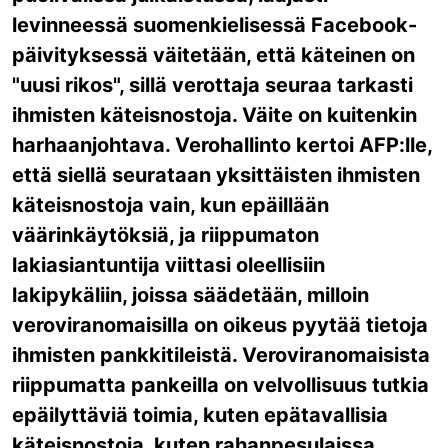
levinneessä suomenkielisessä Facebook-
päivityksessä väitetään, että käteinen on
"uusi rikos", sillä verottaja seuraa tarkasti
ihmisten käteisnostoja. Väite on kuitenkin
harhaanjohtava. Verohallinto kertoi AFP:lle,
että siellä seurataan yksittäisten ihmisten
käteisnostoja vain, kun epäillään
väärinkäytöksiä, ja riippumaton
lakiasiantuntija viittasi oleellisiin
lakipykäliin, joissa säädetään, milloin
veroviranomaisilla on oikeus pyytää tietoja
ihmisten pankkitileistä. Veroviranomaisista
riippumatta pankeilla on velvollisuus tutkia
epäilyttäviä toimia, kuten epätavallisia
käteisnostoja, kuten rahanpesulaissa