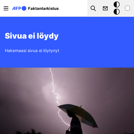
Hyppää pääsisältöön
Tumma
Faktantarkistus
Search
tila
Sivua ei löydy
Hakemaasi sivua ei löytynyt
Kuva