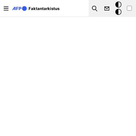
Hyppää pääsisältöön
Tumma
Faktantarkistus
Search
tila