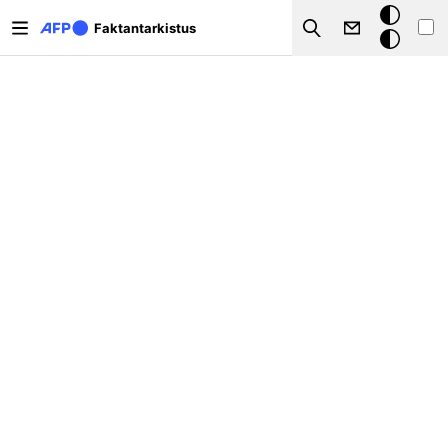
Hyppää pääsisältöön
Tumma
Faktantarkistus
Search
tila